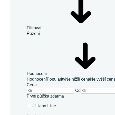
Filtrovat
Řazení
Hodnocení
Hodnocení
Popularity
Nejnižší cena
Nejvyšší cen
Cena
Od
První půjčka zdarma
–
ano
ne