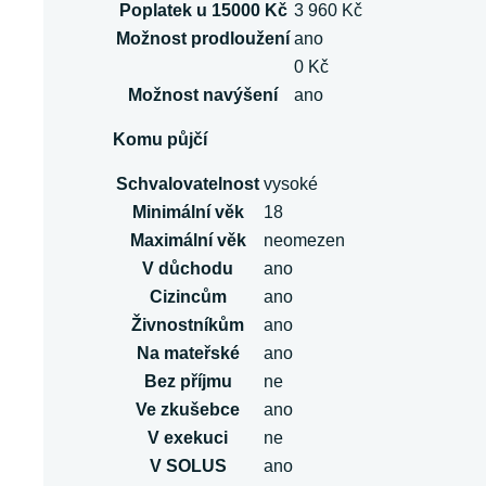
Poplatek u 15000 Kč
3 960 Kč
Možnost prodloužení
ano
0 Kč
Možnost navýšení
ano
Komu půjčí
Schvalovatelnost
vysoké
Minimální věk
18
Maximální věk
neomezen
V důchodu
ano
Cizincům
ano
Živnostníkům
ano
Na mateřské
ano
Bez příjmu
ne
Ve zkušebce
ano
V exekuci
ne
V SOLUS
ano