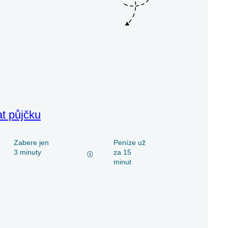
at půjčku
Zabere jen
Peníze už
3 minuty
za 15
minut