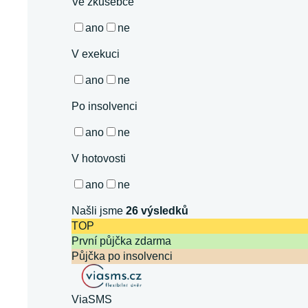
Ve zkušebce
ano
ne
V exekuci
ano
ne
Po insolvenci
ano
ne
V hotovosti
ano
ne
Našli jsme
26
výsledků
TOP
První půjčka zdarma
Půjčka po insolvenci
ViaSMS