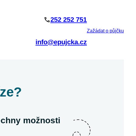
252 252 751
Zažádat o půjčku
info@epujcka.cz
íze?
šechny možnosti