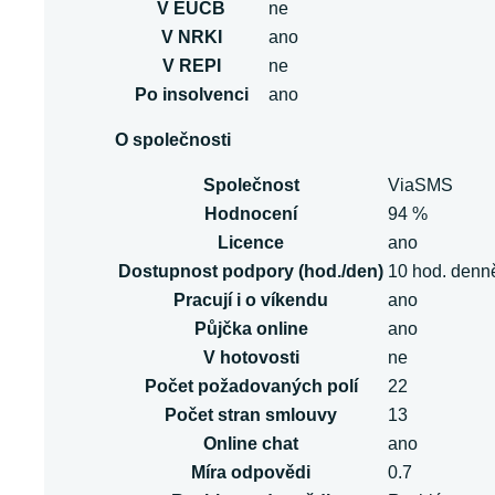
V EUCB
ne
V NRKI
ano
V REPI
ne
Po insolvenci
ano
O společnosti
Společnost
ViaSMS
Hodnocení
94 %
Licence
ano
Dostupnost podpory (hod./den)
10 hod. denn
Pracují i o víkendu
ano
Půjčka online
ano
V hotovosti
ne
Počet požadovaných polí
22
Počet stran smlouvy
13
Online chat
ano
Míra odpovědi
0.7