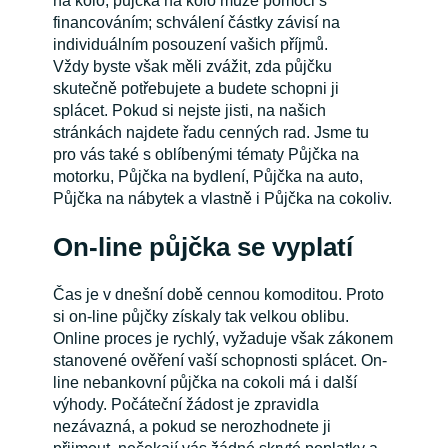
na kolo, půjčka na kolo může pomoci s
financováním; schválení částky závisí na
individuálním posouzení vašich příjmů.
Vždy byste však měli zvážit, zda půjčku
skutečně potřebujete a budete schopni ji
splácet. Pokud si nejste jisti, na našich
stránkách najdete řadu cenných rad. Jsme tu
pro vás také s oblíbenými tématy Půjčka na
motorku, Půjčka na bydlení, Půjčka na auto,
Půjčka na nábytek a vlastně i Půjčka na cokoliv.
On-line půjčka se vyplatí
Čas je v dnešní době cennou komoditou. Proto
si on-line půjčky získaly tak velkou oblibu.
Online proces je rychlý, vyžaduje však zákonem
stanovené ověření vaší schopnosti splácet. On-
line nebankovní půjčka na cokoli má i další
výhody. Počáteční žádost je zpravidla
nezávazná, a pokud se nerozhodnete ji