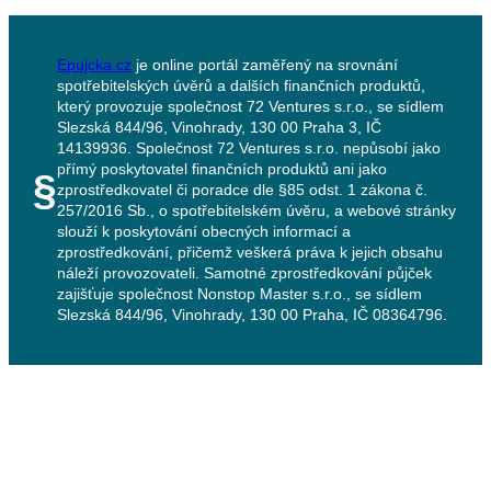
Epujcka.cz
je online portál zaměřený na srovnání
spotřebitelských úvěrů a dalších finančních produktů,
který provozuje společnost 72 Ventures s.r.o., se sídlem
Slezská 844/96, Vinohrady, 130 00 Praha 3, IČ
14139936. Společnost 72 Ventures s.r.o. nepůsobí jako
přímý poskytovatel finančních produktů ani jako
§
zprostředkovatel či poradce dle §85 odst. 1 zákona č.
257/2016 Sb., o spotřebitelském úvěru, a webové stránky
slouží k poskytování obecných informací a
zprostředkování, přičemž veškerá práva k jejich obsahu
náleží provozovateli. Samotné zprostředkování půjček
zajišťuje společnost Nonstop Master s.r.o., se sídlem
Slezská 844/96, Vinohrady, 130 00 Praha, IČ 08364796.