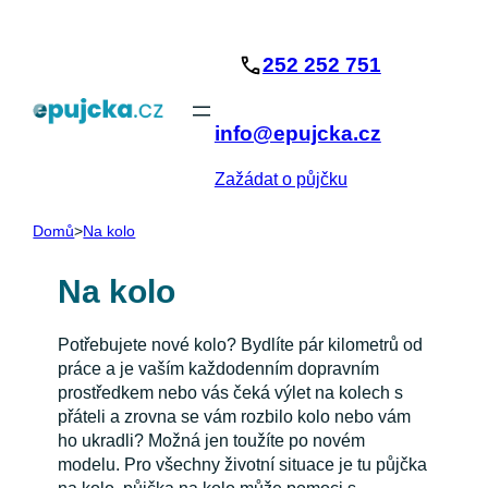
Přeskočit
na
252 252 751
obsah
info@epujcka.cz
Zažádat o půjčku
Domů
>
Na kolo
Na kolo
Potřebujete nové kolo? Bydlíte pár kilometrů od
práce a je vaším každodenním dopravním
prostředkem nebo vás čeká výlet na kolech s
přáteli a zrovna se vám rozbilo kolo nebo vám
ho ukradli? Možná jen toužíte po novém
modelu. Pro všechny životní situace je tu půjčka