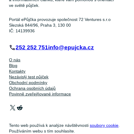
ve světě půjček.
Portál ePůjčka provozuje společnost 72 Ventures s.r.o
Slezská 844/96, Praha 3, 130 00
IČ: 14139936
252 252 751
info@epujcka.cz
O nás
Blog
Kontakty
Nezávislý test půjček
Obchodní podmínky
Ochrana osobních údajů
Povinně zveřejňované informace
X
Reddit
Tento web používá k analýze návštěvnosti
soubory cookie
.
Používáním webu s tím souhlasíte.