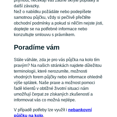
přijmout, nečekají vás žádné skryté poplatky a
další závazky.
Než o nabídku požádáte nebo podepíšete
samotnou půjčku, vždy si pečlivě přečtěte
obchodní podmínky a pokud si něčím nejste jisti,
doptejte se na potřebné informace nebo
konzultujte smlouvu s právníkem.
Poradíme vám
Stále váháte, zda je pro vás půjčka na kolo tím
pravým? Na našich stránkách najdete důležitou
terminologii, které nerozumíte, možnosti
vhodných forem půjčky nebo informace ohledně
výše splátek. Naše praxe a možnost pomoci
řadě klientů v obtížné životní situaci nám
umožňují čerpat ze získaných zkušeností a
informovat vás co možná nejlépe.
V případě potřeby lze využít i
nebankovní
půjčku na kolo
.