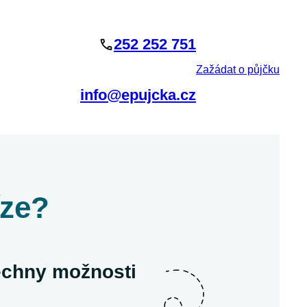
252 252 751
Zažádat o půjčku
info@epujcka.cz
íze?
šechny možnosti