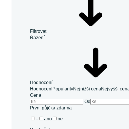
Filtrovat
Řazení
Hodnocení
Hodnocení
Popularity
Nejnižší cena
Nejvyšší cen
Cena
Od
První půjčka zdarma
–
ano
ne