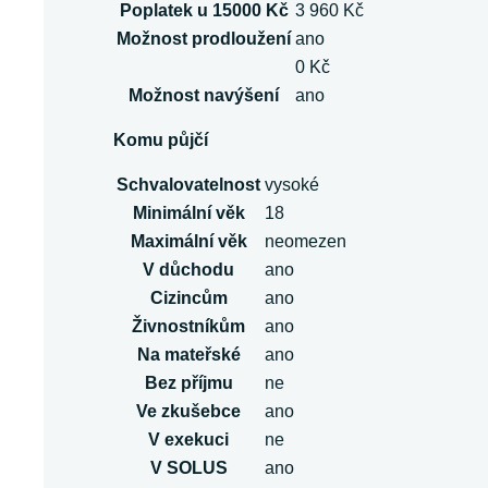
Poplatek u 15000 Kč
3 960 Kč
Možnost prodloužení
ano
0 Kč
Možnost navýšení
ano
Komu půjčí
Schvalovatelnost
vysoké
Minimální věk
18
Maximální věk
neomezen
V důchodu
ano
Cizincům
ano
Živnostníkům
ano
Na mateřské
ano
Bez příjmu
ne
Ve zkušebce
ano
V exekuci
ne
V SOLUS
ano