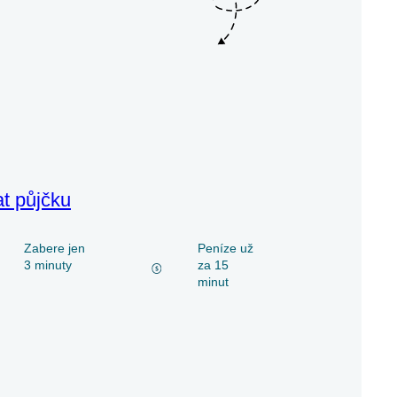
at půjčku
Zabere jen
Peníze už
3 minuty
za 15
minut