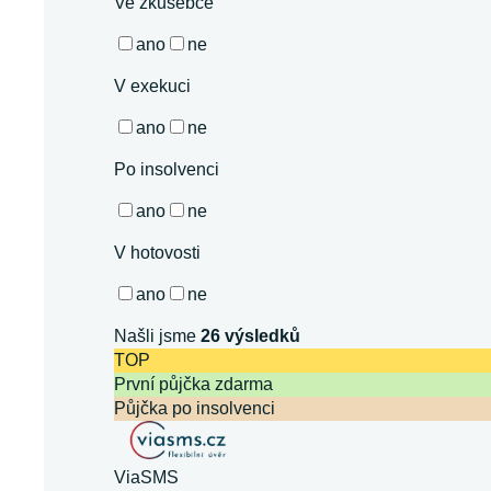
Ve zkušebce
ano
ne
V exekuci
ano
ne
Po insolvenci
ano
ne
V hotovosti
ano
ne
Našli jsme
26
výsledků
TOP
První půjčka zdarma
Půjčka po insolvenci
ViaSMS