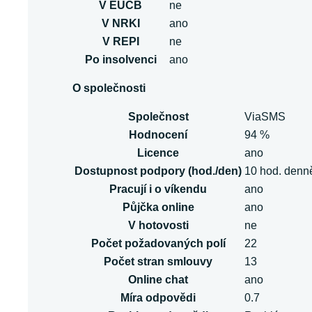
V EUCB
ne
V NRKI
ano
V REPI
ne
Po insolvenci
ano
O společnosti
Společnost
ViaSMS
Hodnocení
94 %
Licence
ano
Dostupnost podpory (hod./den)
10 hod. denn
Pracují i o víkendu
ano
Půjčka online
ano
V hotovosti
ne
Počet požadovaných polí
22
Počet stran smlouvy
13
Online chat
ano
Míra odpovědi
0.7