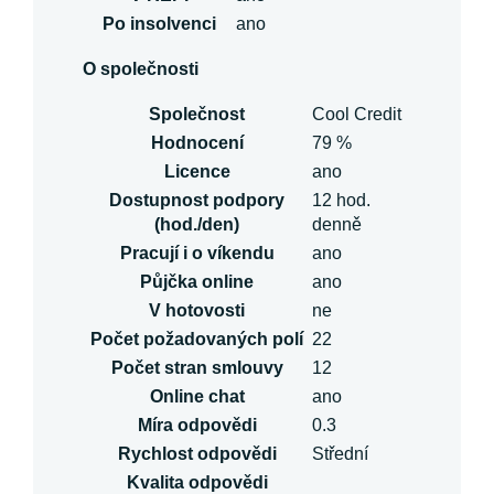
Po insolvenci
ano
O společnosti
Společnost
Cool Credit
Hodnocení
79 %
Licence
ano
Dostupnost podpory
12 hod.
(hod./den)
denně
Pracují i o víkendu
ano
Půjčka online
ano
V hotovosti
ne
Počet požadovaných polí
22
Počet stran smlouvy
12
Online chat
ano
Míra odpovědi
0.3
Rychlost odpovědi
Střední
Kvalita odpovědi