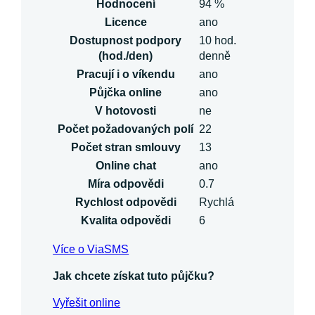
Hodnocení
94 %
Licence
ano
Dostupnost podpory
10 hod.
(hod./den)
denně
Pracují i o víkendu
ano
Půjčka online
ano
V hotovosti
ne
Počet požadovaných polí
22
Počet stran smlouvy
13
Online chat
ano
Míra odpovědi
0.7
Rychlost odpovědi
Rychlá
Kvalita odpovědi
6
Více o ViaSMS
Jak chcete získat tuto půjčku?
Vyřešit online