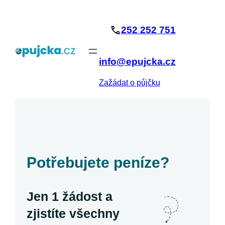
Přeskočit
na
252 252 751
obsah
info@epujcka.cz
Zažádat o půjčku
Potřebujete peníze?
Jen 1 žádost a
zjistíte všechny