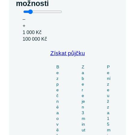
možnosti
–
+
1 000 Kč
100 000 Kč
Získat půjčku
B
Z
P
e
a
e
z
b
ní
p
e
z
e
r
e
č
e
u
n
je
ž
é
n
z
a
3
a
o
m
1
v
in
5
ě
ut
m