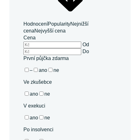
Hodnocení
Popularity
Nejnižší
cena
Nejvyšší cena
Cena
Od
Do
První půjčka zdarma
–
ano
ne
Ve zkušebce
ano
ne
V exekuci
ano
ne
Po insolvenci