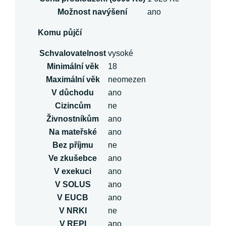
Možnost navýšení
ano
Komu půjčí
Schvalovatelnost
vysoké
Minimální věk
18
Maximální věk
neomezen
V důchodu
ano
Cizincům
ne
Živnostníkům
ano
Na mateřské
ano
Bez příjmu
ne
Ve zkušebce
ano
V exekuci
ano
V SOLUS
ano
V EUCB
ano
V NRKI
ne
V REPI
ano