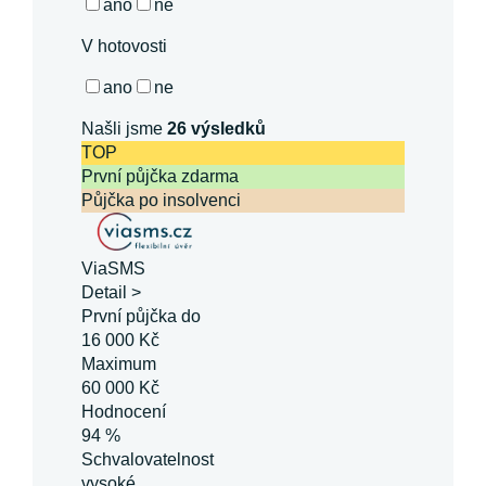
ano
ne
V hotovosti
ano
ne
Našli jsme
26
výsledků
TOP
První půjčka zdarma
Půjčka po insolvenci
ViaSMS
Detail >
První půjčka do
16 000 Kč
Maximum
60 000 Kč
Hodnocení
94 %
Schvalovatelnost
vysoké