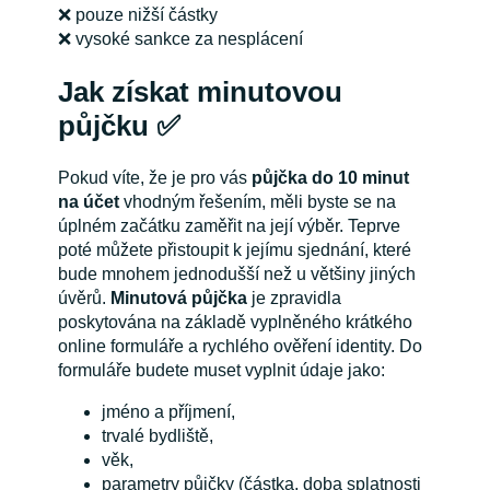
❌ pouze nižší částky
❌ vysoké sankce za nesplácení
Jak získat minutovou
půjčku ✅
Pokud víte, že je pro vás
půjčka do 10 minut
na účet
vhodným řešením, měli byste se na
úplném začátku zaměřit na její výběr. Teprve
poté můžete přistoupit k jejímu sjednání, které
bude mnohem jednodušší než u většiny jiných
úvěrů.
Minutová půjčka
je zpravidla
poskytována na základě vyplněného krátkého
online formuláře a rychlého ověření identity. Do
formuláře budete muset vyplnit údaje jako:
jméno a příjmení,
trvalé bydliště,
věk,
parametry půjčky (částka, doba splatnosti