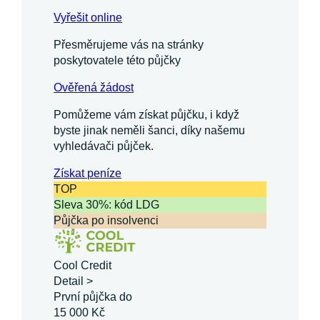
Vyřešit online
Přesměrujeme vás na stránky
poskytovatele této půjčky
Ověřená žádost
Pomůžeme vám získat půjčku, i když
byste jinak neměli šanci, díky našemu
vyhledávači půjček.
Získat
peníze
TOP
Sleva 30%: kód LDG
Půjčka po insolvenci
Cool Credit
Detail >
První půjčka do
15 000 Kč