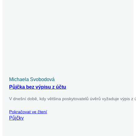
Pokračovat ve čtení
Půjčky
Michaela Svobodová
Půjčka v exekuci a vše o ní a rizika
Půjčka v exekuci představuje riziko, které nelze podceňovat.
V našem článku se dozvíte, jaké podmínky musíte splnit,
abyste získali půjčku…
Pokračovat ve čtení
Půjčky
Už máte dost nekonečného
vyplňování žádostí o půjčky?