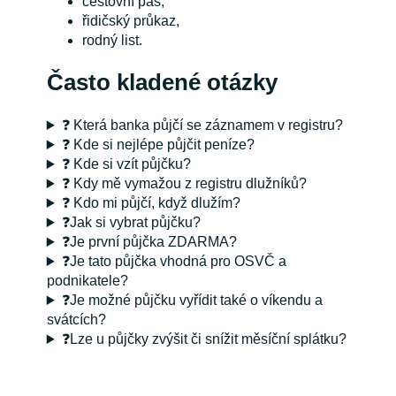
cestovní pas,
řidičský průkaz,
rodný list.
Často kladené otázky
❓ Která banka půjčí se záznamem v registru?
❓ Kde si nejlépe půjčit peníze?
❓ Kde si vzít půjčku?
❓ Kdy mě vymažou z registru dlužníků?
❓ Kdo mi půjčí, když dlužím?
❓Jak si vybrat půjčku?
❓Je první půjčka ZDARMA?
❓Je tato půjčka vhodná pro OSVČ a
podnikatele?
❓Je možné půjčku vyřídit také o víkendu a
svátcích?
❓Lze u půjčky zvýšit či snížit měsíční splátku?