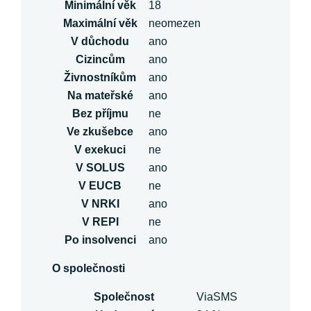
Minimální věk
18
Maximální věk
neomezen
V důchodu
ano
Cizincům
ano
Živnostníkům
ano
Na mateřské
ano
Bez příjmu
ne
Ve zkušebce
ano
V exekuci
ne
V SOLUS
ano
V EUCB
ne
V NRKI
ano
V REPI
ne
Po insolvenci
ano
O společnosti
Společnost
ViaSMS