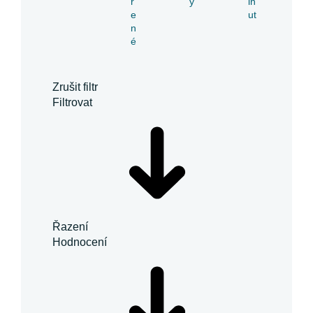
ř
y
in
e
ut
n
é
Zrušit filtr
Filtrovat
Řazení
Hodnocení