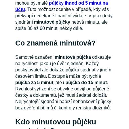
mohou být malé
půjčky ihned od 5 minut na
účtu
. Tuto možnost oceníte v případě, kdy vás
překvapí nečekané finanční výdaje. V praxi tedy
sjednání
minutové půjčky
netrvá minutu, ale
spíše 30 až 60 minut, někdy déle.
Co znamená minutová?
Samotné označení
minutová půjčka
odkazuje
na rychlost, jakou je úvěr sjednán. Každý
poskytovatel ale dokáže půjčku sjednat v jiném
časovém limitu. Dostupná může být rychlá
půjčka za 5 minut
, ale i
půjčka do 15 minut
.
Rychlost vyřízení se obvykle odvíjí od půjčené
částky a dokumentů, jež musí žadatel doložit.
Nejrychlejší sjednání nabízí nebankovní půjčky
bez ověření příjmů či kontroly registru dlužníků.
Kdo minutovou půjčku