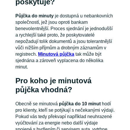
poskytuje?
Půjčka do minuty
je dostupná u nebankovních
společností, jež jsou oproti bankam
benevolentnější. Proces sjednání je jednodušší
a rychlejší také proto, že poskytovatelé
nepožadují tolik dokumentů a jsou tolerantnější
vůči nižším příjmům a drobným záznamům v
registrech.
Minutová půjčka
tak může být
sjednána a zároveň vyplacena do několika
minut.
Pro koho je minutová
půjčka vhodná?
Obecně se minutová
půjčka do 10 minut
hodí
pro klienty, kteří se potýkají s nečekanými výdaji.
Pokud vás tedy překvapí například neuhrazené
vyúčtování za energie nebo další výdaje
spojené s bydlením či servisem auta, vytrhne