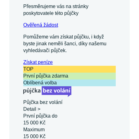
Přesměrujeme vás na stránky
poskytovatele této půjčky
Ověřená žádost
Pomůžeme vám získat půjčku, i když
byste jinak neměli šanci, díky našemu
vyhledávači půjček.
Získat
peníze
TOP
První půjčka zdarma
Oblíbená volba
Půjčka bez volání
Detail >
První půjčka do
15 000 Kč
Maximum
15 000 Kč