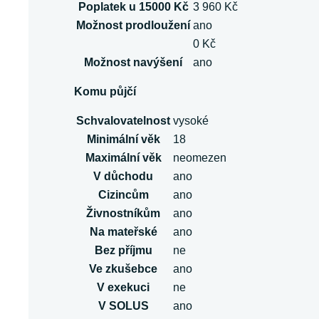
Poplatek u 15000 Kč
3 960 Kč
Možnost prodloužení
ano
0 Kč
Možnost navýšení
ano
Komu půjčí
Schvalovatelnost
vysoké
Minimální věk
18
Maximální věk
neomezen
V důchodu
ano
Cizincům
ano
Živnostníkům
ano
Na mateřské
ano
Bez příjmu
ne
Ve zkušebce
ano
V exekuci
ne
V SOLUS
ano