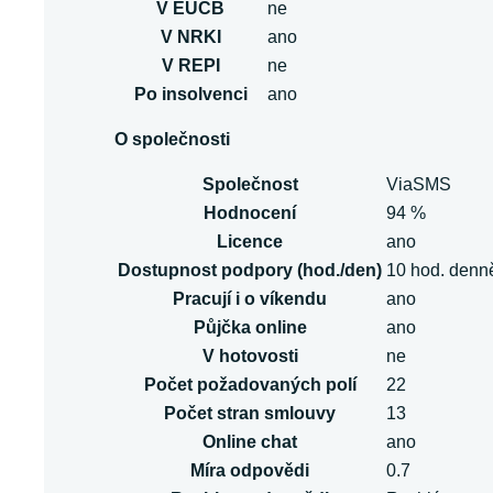
V EUCB
ne
V NRKI
ano
V REPI
ne
Po insolvenci
ano
O společnosti
Společnost
ViaSMS
Hodnocení
94 %
Licence
ano
Dostupnost podpory (hod./den)
10 hod. denn
Pracují i o víkendu
ano
Půjčka online
ano
V hotovosti
ne
Počet požadovaných polí
22
Počet stran smlouvy
13
Online chat
ano
Míra odpovědi
0.7