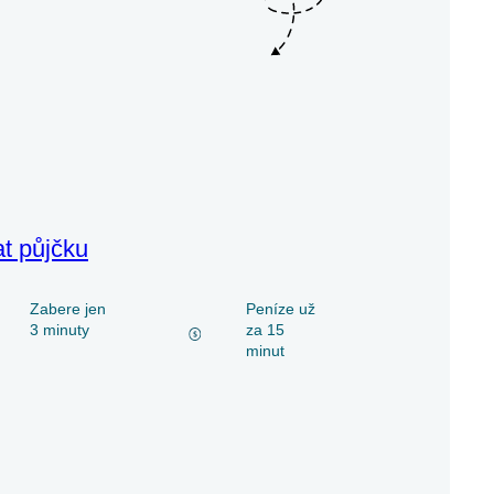
at půjčku
Zabere jen
Peníze už
3 minuty
za 15
minut