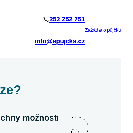
252 252 751
Zažádat o půjčku
info@epujcka.cz
íze?
šechny možnosti