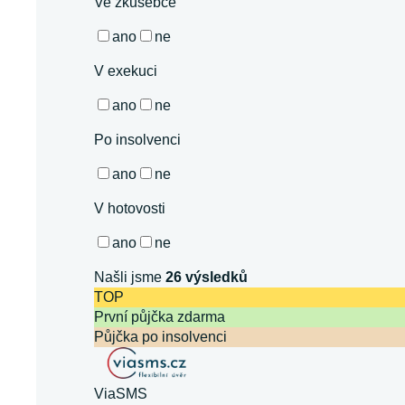
Ve zkušebce
ano
ne
V exekuci
ano
ne
Po insolvenci
ano
ne
V hotovosti
ano
ne
Našli jsme
26
výsledků
TOP
První půjčka zdarma
Půjčka po insolvenci
ViaSMS