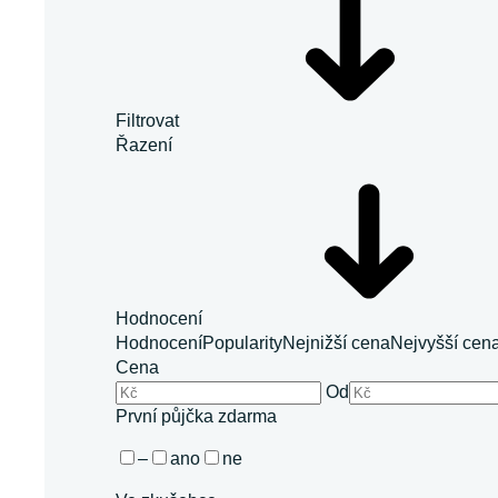
Filtrovat
Řazení
Hodnocení
Hodnocení
Popularity
Nejnižší cena
Nejvyšší cen
Cena
Od
První půjčka zdarma
–
ano
ne