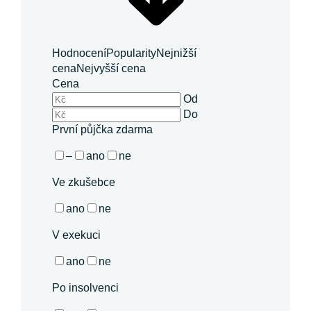
Hodnocení
Popularity
Nejnižší
cena
Nejvyšší cena
Cena
Od
Do
První půjčka zdarma
–
ano
ne
Ve zkušebce
ano
ne
V exekuci
ano
ne
Po insolvenci