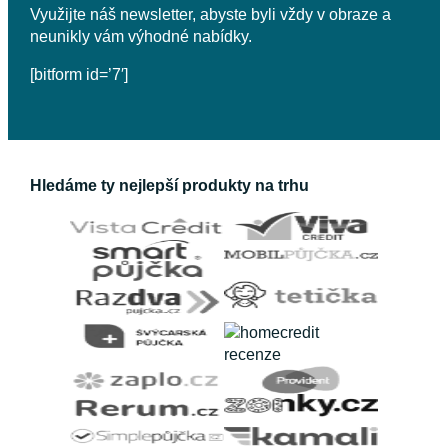
Náš partner Nonstop Master s.r.o. má licenci ČNB pro
zprostředkování úvěru a dodržuje platná ustanovení
včetně ochrany vašich osobních údajů.
Portál epujcka.cz je pro všechny, kteří si chtějí srovnat
všechny půjčky na trhu a vybrat si z nich tu nejvýhodnější.
V blogové sekci naleznete také spoustu edukativních
a informativních článků, které vám pomohou s orientací
ve světě půjček.
Portál ePůjčka provozuje společnost 72 Ventures s.r.o
Slezská 844/96, Praha 3, 130 00
IČ: 14139936
252 252 751
info@epujcka.cz
O nás
Blog
Kontakty