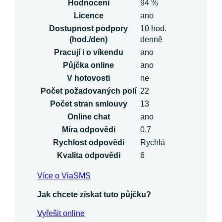
Hodnocení
94 %
Licence
ano
Dostupnost podpory
10 hod.
(hod./den)
denně
Pracují i o víkendu
ano
Půjčka online
ano
V hotovosti
ne
Počet požadovaných polí
22
Počet stran smlouvy
13
Online chat
ano
Míra odpovědi
0.7
Rychlost odpovědi
Rychlá
Kvalita odpovědi
6
Více o ViaSMS
Jak chcete získat tuto půjčku?
Vyřešit online