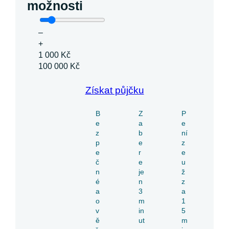
možnosti
–
+
1 000 Kč
100 000 Kč
Získat půjčku
B
Z
P
e
a
e
z
b
ní
p
e
z
e
r
e
č
e
u
n
je
ž
é
n
z
a
3
a
o
m
1
v
in
5
ě
ut
m