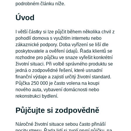
podrobném článku níže.
Úvod
I větší částky si lze půjčit během několika chvil z
pohodlí domova s využitím internetu nebo
zákaznické podpory. Doba vyřízení se liší dle
poskytovatele a ověření údajů. Řada klientů se
rozhodne pro půjčku ve snaze vyřešit konkrétní
životní situaci. Při volbě správného produktu se
jedná o zodpovědné řešení, které usnadní
finanční výdaje a zajistí určitý životní standard.
Půjčka 250 000 je často volena na koupi
nového auta, vybavení domácnosti nebo
rekonstrukci bydlení.
Půjčujte si zodpovědně
Náročné životní situace sebou často přináší
pocity stresu. Řada lidí si zvolí první půjčku, na