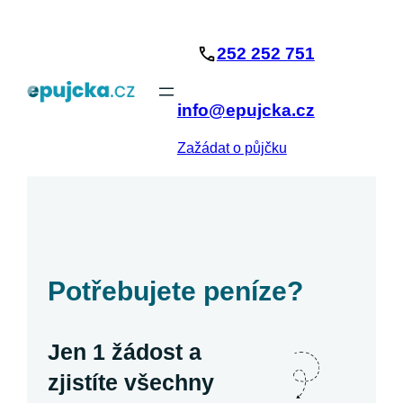
Přeskočit
na
252 252 751
obsah
info@epujcka.cz
Zažádat o půjčku
Potřebujete peníze?
Jen 1 žádost a
zjistíte všechny