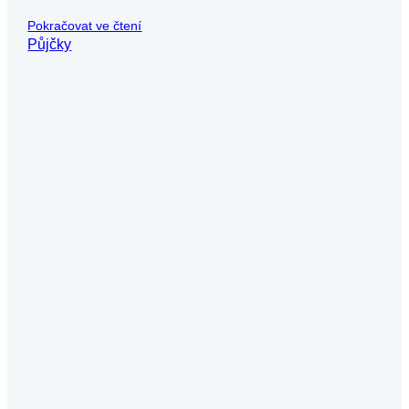
Pokračovat ve čtení
Půjčky
Michaela Svobodová
Půjčka v exekuci a vše o ní a rizika
Půjčka v exekuci představuje riziko, které nelze podceňovat. V na
Pokračovat ve čtení
Půjčky
Už máte dost nekonečného
vyplňování žádostí o půjčky?