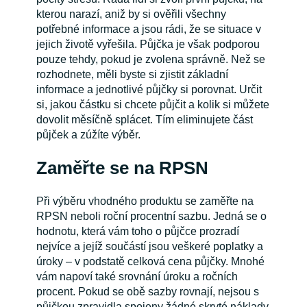
kterou narazí, aniž by si ověřili všechny
potřebné informace a jsou rádi, že se situace v
jejich životě vyřešila. Půjčka je však podporou
pouze tehdy, pokud je zvolena správně. Než se
rozhodnete, měli byste si zjistit základní
informace a jednotlivé půjčky si porovnat. Určit
si, jakou částku si chcete půjčit a kolik si můžete
dovolit měsíčně splácet. Tím eliminujete část
půjček a zúžíte výběr.
Zaměřte se na RPSN
Při výběru vhodného produktu se zaměřte na
RPSN neboli roční procentní sazbu. Jedná se o
hodnotu, která vám toho o půjčce prozradí
nejvíce a jejíž součástí jsou veškeré poplatky a
úroky – v podstatě celková cena půjčky. Mnohé
vám napoví také srovnání úroku a ročních
procent. Pokud se obě sazby rovnají, nejsou s
půjčkou zpravidla spojeny žádné skryté náklady.