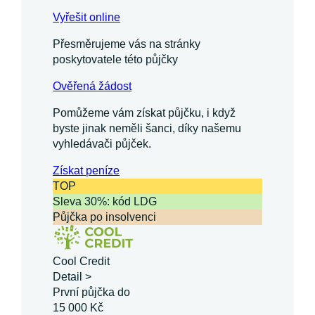
Vyřešit online
Přesměrujeme vás na stránky
poskytovatele této půjčky
Ověřená žádost
Pomůžeme vám získat půjčku, i když
byste jinak neměli šanci, díky našemu
vyhledávači půjček.
Získat
peníze
TOP
Sleva 30%: kód LDG
Půjčka po insolvenci
Cool Credit
Detail >
První půjčka do
15 000 Kč