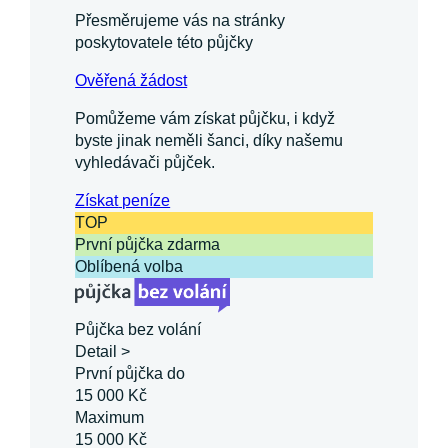
Přesměrujeme vás na stránky
poskytovatele této půjčky
Ověřená žádost
Pomůžeme vám získat půjčku, i když
byste jinak neměli šanci, díky našemu
vyhledávači půjček.
Získat
peníze
TOP
První půjčka zdarma
Oblíbená volba
Půjčka bez volání
Detail >
První půjčka do
15 000 Kč
Maximum
15 000 Kč