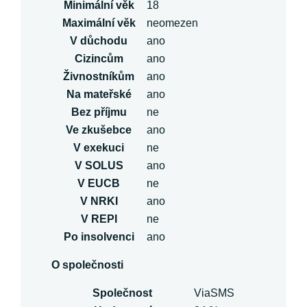
Minimální věk
18
Maximální věk
neomezen
V důchodu
ano
Cizincům
ano
Živnostníkům
ano
Na mateřské
ano
Bez příjmu
ne
Ve zkušebce
ano
V exekuci
ne
V SOLUS
ano
V EUCB
ne
V NRKI
ano
V REPI
ne
Po insolvenci
ano
O společnosti
Společnost
ViaSMS