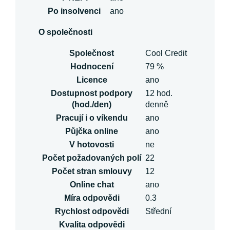
Po insolvenci
ano
O společnosti
Společnost
Cool Credit
Hodnocení
79 %
Licence
ano
Dostupnost podpory
12 hod.
(hod./den)
denně
Pracují i o víkendu
ano
Půjčka online
ano
V hotovosti
ne
Počet požadovaných polí
22
Počet stran smlouvy
12
Online chat
ano
Míra odpovědi
0.3
Rychlost odpovědi
Střední
Kvalita odpovědi