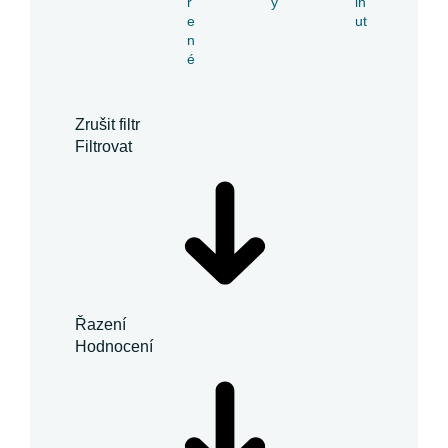
ř
y
in
e
ut
n
é
Zrušit filtr
Filtrovat
Řazení
Hodnocení