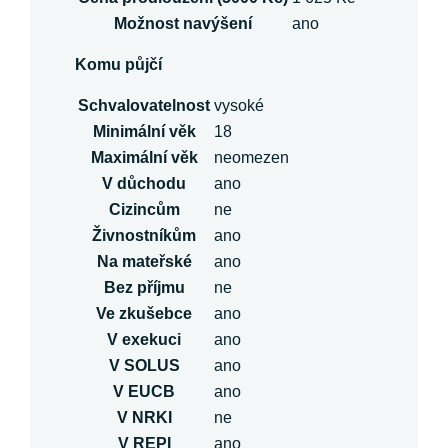
Možnost navýšení
ano
Komu půjčí
Schvalovatelnost
vysoké
Minimální věk
18
Maximální věk
neomezen
V důchodu
ano
Cizincům
ne
Živnostníkům
ano
Na mateřské
ano
Bez příjmu
ne
Ve zkušebce
ano
V exekuci
ano
V SOLUS
ano
V EUCB
ano
V NRKI
ne
V REPI
ano