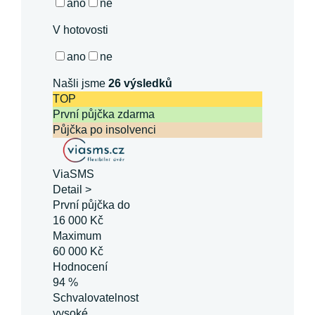
ano
ne
V hotovosti
ano
ne
Našli jsme
26
výsledků
TOP
První půjčka zdarma
Půjčka po insolvenci
ViaSMS
Detail >
První půjčka do
16 000 Kč
Maximum
60 000 Kč
Hodnocení
94 %
Schvalovatelnost
vysoké