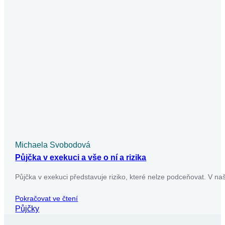
Usnadněte si to – vyplňte jen jeden formulář a
my zjistíme, které úvěrové společnosti jsou
ochotné vám půjčit. Pak už si jen vyberete tu
nejvýhodnější nabídku.
Získat půjčku
Chcete dostávat novinky o
nabídkách?
Využijte náš newsletter, abyste byli vždy v obraze a
neunikly vám výhodné nabídky.
[bitform id=’7′]