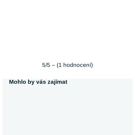
5/5 – (1 hodnocení)
Mohlo by vás zajímat
Michaela Svobodová
Půjčka bez výpisu z účtu
V dnešní době, kdy většina poskytovatelů úvěrů vyžaduje výpis z ú