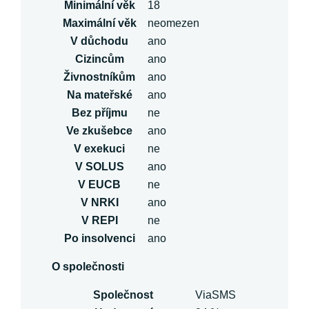
Minimální věk
18
Maximální věk
neomezen
V důchodu
ano
Cizincům
ano
Živnostníkům
ano
Na mateřské
ano
Bez příjmu
ne
Ve zkušebce
ano
V exekuci
ne
V SOLUS
ano
V EUCB
ne
V NRKI
ano
V REPI
ne
Po insolvenci
ano
O společnosti
Společnost
ViaSMS