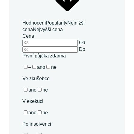
Hodnocení
Popularity
Nejnižší
cena
Nejvyšší cena
Cena
Od
Do
První půjčka zdarma
–
ano
ne
Ve zkušebce
ano
ne
V exekuci
ano
ne
Po insolvenci