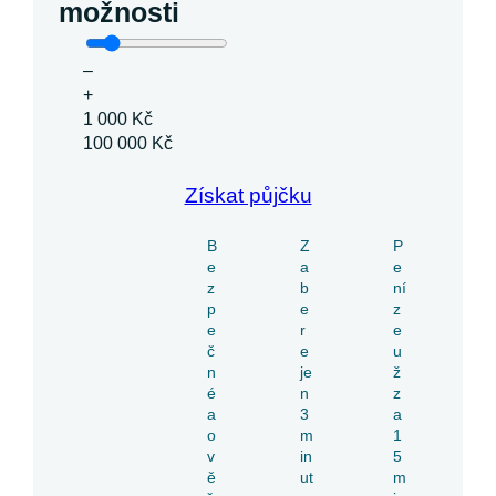
možnosti
–
+
1 000 Kč
100 000 Kč
Získat půjčku
B
Z
P
e
a
e
z
b
ní
p
e
z
e
r
e
č
e
u
n
je
ž
é
n
z
a
3
a
o
m
1
v
in
5
ě
ut
m