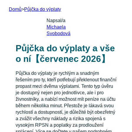
Domů
>
Půjčka do výplaty
Napsal/a
Michaela
Svobodová
Půjčka do výplaty a vše
o ní【červenec 2026】
Půjčka do výplaty je rychlým a snadným
řešením pro ty, kteří potřebují překlenout finanční
propast mezi dvěma výplatami. Tento typ úvěru
je dostupný nejen pro jednotlivce, ale i pro
živnostníky, a nabízí možnost mít peníze na účtu
během několika minut. Přestože je lákavá svou
rychlostí a dostupností, je důležité být obezřetný
a zvážit všechny náklady a rizika spojená s
vysokým RPSN a poplatky za prodloužení
splácení. Více se dočtete v našem podrobném