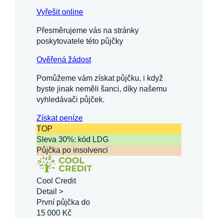
Vyřešit online
Přesměrujeme vás na stránky
poskytovatele této půjčky
Ověřená žádost
Pomůžeme vám získat půjčku, i když
byste jinak neměli šanci, díky našemu
vyhledávači půjček.
Získat
peníze
TOP
Sleva 30%: kód LDG
Půjčka po insolvenci
Cool Credit
Detail >
První půjčka do
15 000 Kč