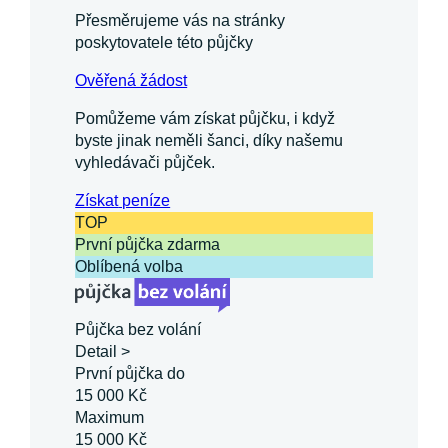
Přesměrujeme vás na stránky
poskytovatele této půjčky
Ověřená žádost
Pomůžeme vám získat půjčku, i když
byste jinak neměli šanci, díky našemu
vyhledávači půjček.
Získat
peníze
TOP
První půjčka zdarma
Oblíbená volba
Půjčka bez volání
Detail >
První půjčka do
15 000 Kč
Maximum
15 000 Kč