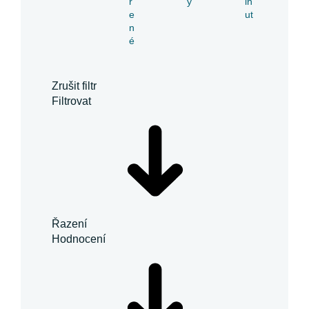
ř
y
in
e
ut
n
é
Zrušit filtr
Filtrovat
Řazení
Hodnocení