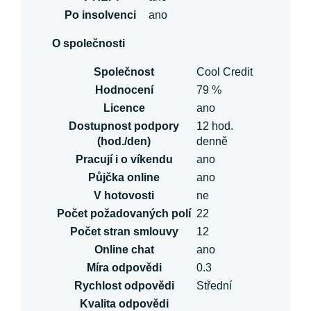
Po insolvenci
ano
O společnosti
Společnost
Cool Credit
Hodnocení
79 %
Licence
ano
Dostupnost podpory
12 hod.
(hod./den)
denně
Pracují i o víkendu
ano
Půjčka online
ano
V hotovosti
ne
Počet požadovaných polí
22
Počet stran smlouvy
12
Online chat
ano
Míra odpovědi
0.3
Rychlost odpovědi
Střední
Kvalita odpovědi