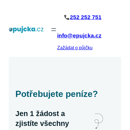
Přeskočit
na
252 252 751
obsah
info@epujcka.cz
Zažádat o půjčku
Potřebujete peníze?
Jen 1 žádost a
zjistíte všechny