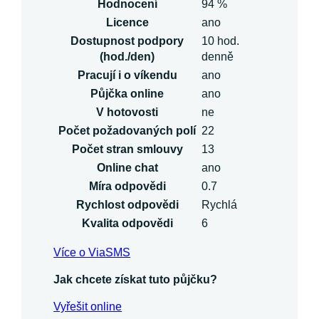
Hodnocení
94 %
Licence
ano
Dostupnost podpory
10 hod.
(hod./den)
denně
Pracují i o víkendu
ano
Půjčka online
ano
V hotovosti
ne
Počet požadovaných polí
22
Počet stran smlouvy
13
Online chat
ano
Míra odpovědi
0.7
Rychlost odpovědi
Rychlá
Kvalita odpovědi
6
Více o ViaSMS
Jak chcete získat tuto půjčku?
Vyřešit online