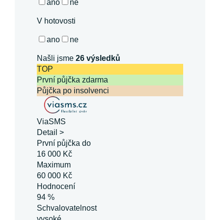
ano
ne
V hotovosti
ano
ne
Našli jsme
26
výsledků
TOP
První půjčka zdarma
Půjčka po insolvenci
ViaSMS
Detail >
První půjčka do
16 000 Kč
Maximum
60 000 Kč
Hodnocení
94 %
Schvalovatelnost
vysoké