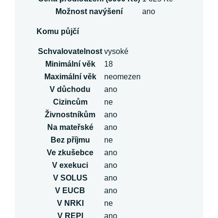
Možnost navýšení
ano
Komu půjčí
Schvalovatelnost
vysoké
Minimální věk
18
Maximální věk
neomezen
V důchodu
ano
Cizincům
ne
Živnostníkům
ano
Na mateřské
ano
Bez příjmu
ne
Ve zkušebce
ano
V exekuci
ano
V SOLUS
ano
V EUCB
ano
V NRKI
ne
V REPI
ano