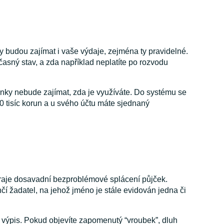
y budou zajímat i vaše výdaje, zejména ty pravidelné.
učasný stav, a zda například neplatíte po rozvodu
nky nebude zajímat, zda je využíváte. Do systému se
50 tisíc korun a u svého účtu máte sjednaný
 hraje dosavadní bezproblémové splácení půjček.
nčí žadatel, na jehož jméno je stále evidován jedna či
 o výpis. Pokud objevíte zapomenutý “vroubek”, dluh