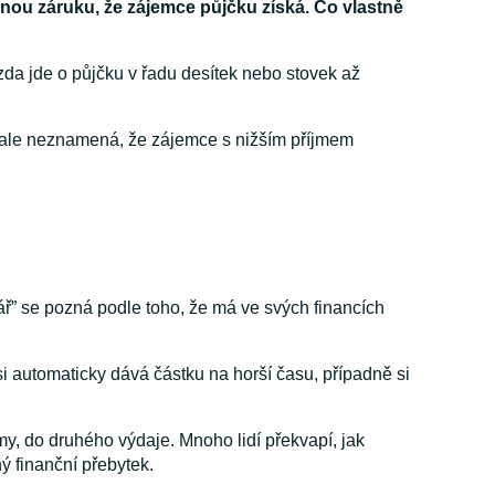
nou záruku, že zájemce půjčku získá. Co vlastně
 zda jde o půjčku v řadu desítek nebo stovek až
o ale neznamená, že zájemce s nižším příjmem
ář” se pozná podle toho, že má ve svých financích
i automaticky dává částku na horší času, případně si
jmy, do druhého výdaje. Mnoho lidí překvapí, jak
ný finanční přebytek.