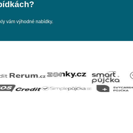
bídkách?
nikly vám výhodné nabídky.