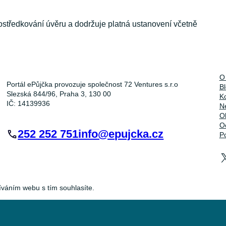
ostředkování úvěru a dodržuje platná ustanovení včetně
O
Portál ePůjčka provozuje společnost 72 Ventures s.r.o
B
Slezská 844/96, Praha 3, 130 00
K
IČ: 14139936
Ne
O
O
252 252 751
info@epujcka.cz
P
íváním webu s tím souhlasíte.