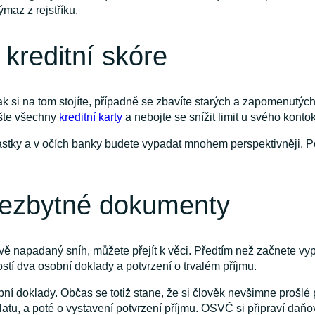
výmaz z rejstříku.
 kreditní skóre
jak si na tom stojíte, případně se zbavíte starých a zapomenutý
rušte všechny
kreditní karty
a nebojte se snížit limit u svého konto
ástky a v očích banky budete vypadat mnohem perspektivněji. Po
 nezbytné dokumenty
stvě napadaný sníh, můžete přejít k věci. Předtím než začnete vy
tí dva osobní doklady a potvrzení o trvalém příjmu.
bní doklady. Občas se totiž stane, že si člověk nevšimne prošlé 
tu, a poté o vystavení potvrzení příjmu. OSVČ si připraví daňo