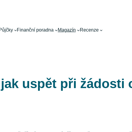
Půjčky
Finanční poradna
Magazín
Recenze
 jak uspět při žádost