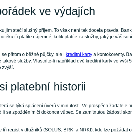
pořádek ve výdajích
ku jim stačí slušný příjem. To však není tak docela pravda. Bank
téku či platíte nájemné, kolik platíte za služby, jaký je váš so
 se přitom o běžné půjčky, ale i
kreditní karty
a kontokorenty. Ba
kové služby. Vlastníte-li například dvě kreditní karty ve výši 
 zvýší.
si platební historii
která se týká splácení úvěrů v minulosti. Ve prospěch žadatele
hradili se zpožděním či dokonce vůbec. Se zamítnutou žádostí sko
once tři registry dlužníků (SOLUS, BRKI a NRKI), kde lze požádat