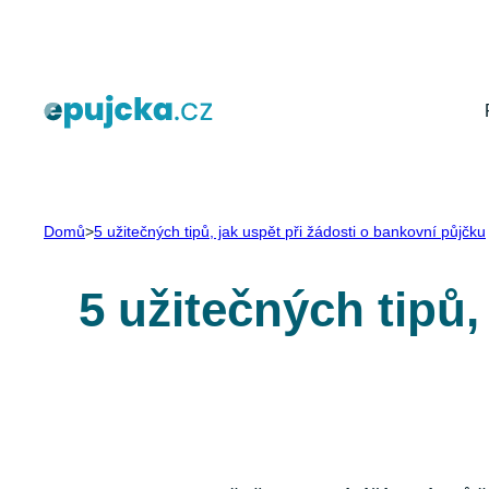
Přeskočit
na
obsah
Domů
>
5 užitečných tipů, jak uspět při žádosti o bankovní půjčku
5 užitečných tipů,