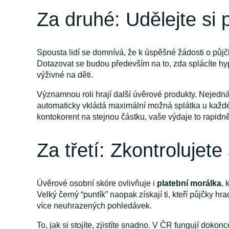
Za druhé: Udělejte si 
Spousta lidí se domnívá, že k úspěšné žádosti o půjč
Dotazovat se budou především na to, zda splácíte hypo
výživné na děti.
Významnou roli hrají další úvěrové produkty. Nejedná
automaticky vkládá maximální možná splátka u každé ta
kontokorent na stejnou částku, vaše výdaje to rapidně
Za třetí: Zkontrolujete 
Úvěrové osobní skóre ovlivňuje i
platební morálka
, 
Velký černý “puntík” naopak získají ti, kteří půjčky 
více neuhrazených pohledávek.
To, jak si stojíte, zjistíte snadno. V ČR fungují dok