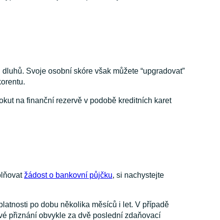
ch dluhů. Svoje osobní skóre však můžete “upgradovat”
korentu.
kut na finanční rezervě v podobě kreditních karet
plňovat
žádost o bankovní půjčku
, si nachystejte
platnosti po dobu několika měsíců i let. V případě
vé přiznání obvykle za dvě poslední zdaňovací