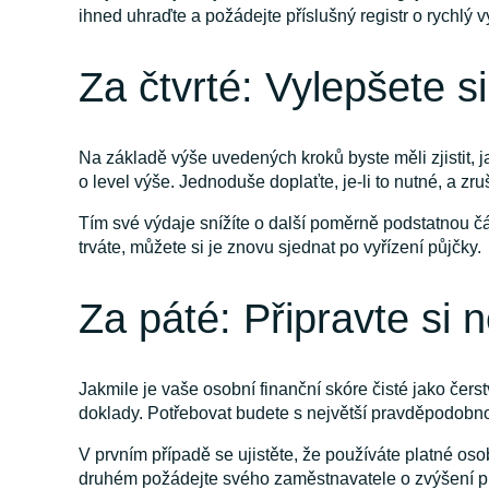
ihned uhraďte a požádejte příslušný registr o rychlý 
Za čtvrté: Vylepšete si
Na základě výše uvedených kroků byste měli zjistit, 
o level výše. Jednoduše doplaťte, je-li to nutné, a z
Tím své výdaje snížíte o další poměrně podstatnou č
trváte, můžete si je znovu sjednat po vyřízení půjčky.
Za páté: Připravte si
Jakmile je vaše osobní finanční skóre čisté jako čer
doklady. Potřebovat budete s největší pravděpodobnos
V prvním případě se ujistěte, že používáte platné oso
druhém požádejte svého zaměstnavatele o zvýšení pla