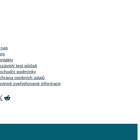
 nás
log
ontakty
závislý test půjček
bchodní podmínky
chrana osobních údajů
ovinně zveřejňované informace
X
Reddit