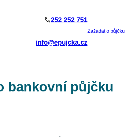
252 252 751
Zažádat o půjčku
info@epujcka.cz
i o bankovní půjčku