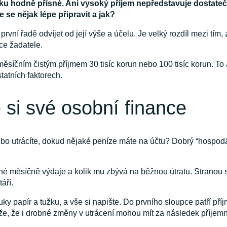
ku hodně přísné. Ani vysoký příjem nepředstavuje dostateč
 se nějak lépe připravit a jak?
rvní řadě odvíjet od její výše a účelu. Je velký rozdíl mezi tím,
ace žadatele.
ěsíčním čistým příjmem 30 tisíc korun nebo 100 tisíc korun. T
atních faktorech.
e si své osobní finance
nebo utrácíte, dokud nějaké peníze máte na účtu? Dobrý “hospod
né měsíčně výdaje a kolik mu zbývá na běžnou útratu. Stranou s
táří.
ky papír a tužku, a vše si napište. Do prvního sloupce patří pří
káže, že i drobné změny v utrácení mohou mít za následek příjem