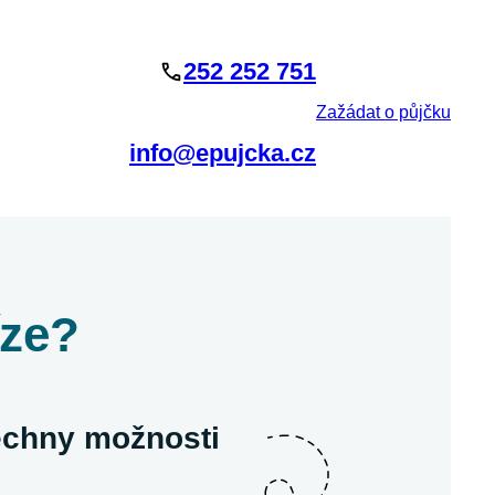
252 252 751
Zažádat o půjčku
info@epujcka.cz
íze?
šechny možnosti