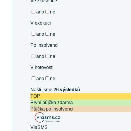
Ve zkušebce
ano
ne
V exekuci
ano
ne
Po insolvenci
ano
ne
V hotovosti
ano
ne
Našli jsme
26
výsledků
TOP
První půjčka zdarma
Půjčka po insolvenci
ViaSMS