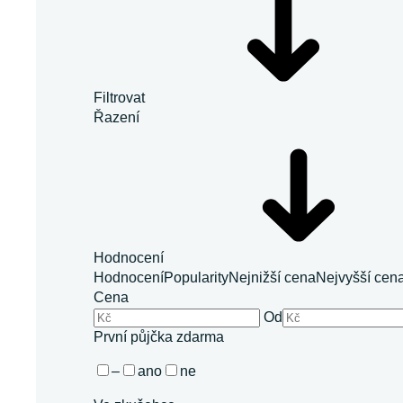
Filtrovat
Řazení
Hodnocení
Hodnocení
Popularity
Nejnižší cena
Nejvyšší cen
Cena
Od
První půjčka zdarma
–
ano
ne