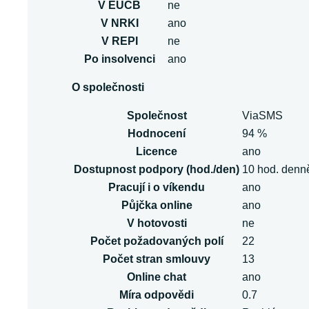
V EUCB
ne
V NRKI
ano
V REPI
ne
Po insolvenci
ano
O společnosti
Společnost
ViaSMS
Hodnocení
94 %
Licence
ano
Dostupnost podpory (hod./den)
10 hod. denn
Pracují i o víkendu
ano
Půjčka online
ano
V hotovosti
ne
Počet požadovaných polí
22
Počet stran smlouvy
13
Online chat
ano
Míra odpovědi
0.7