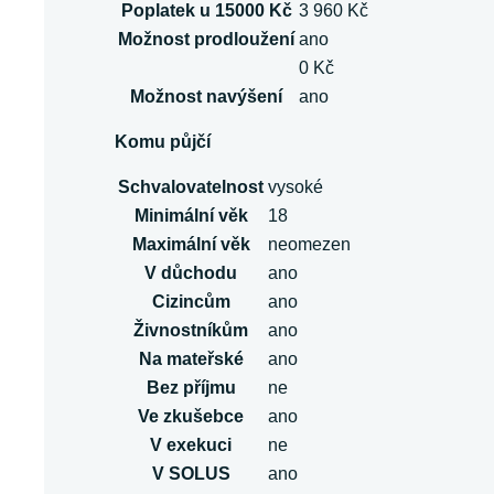
Poplatek u 15000 Kč
3 960 Kč
Možnost prodloužení
ano
0 Kč
Možnost navýšení
ano
Komu půjčí
Schvalovatelnost
vysoké
Minimální věk
18
Maximální věk
neomezen
V důchodu
ano
Cizincům
ano
Živnostníkům
ano
Na mateřské
ano
Bez příjmu
ne
Ve zkušebce
ano
V exekuci
ne
V SOLUS
ano