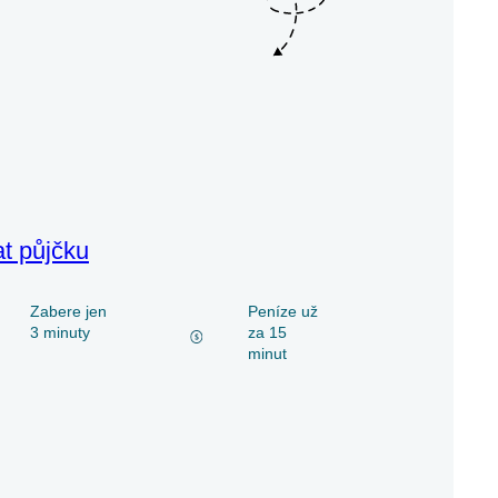
at půjčku
Zabere jen
Peníze už
3 minuty
za 15
minut