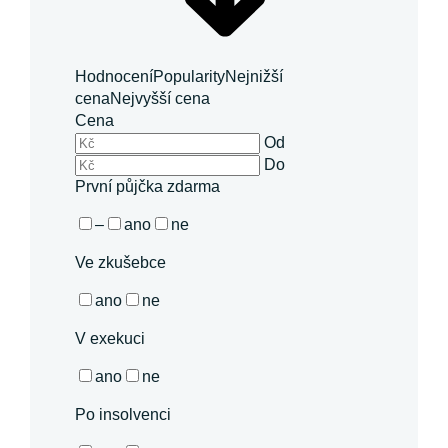
Hodnocení
Popularity
Nejnižší
cena
Nejvyšší cena
Cena
Od
Do
První půjčka zdarma
–
ano
ne
Ve zkušebce
ano
ne
V exekuci
ano
ne
Po insolvenci