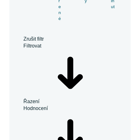
ř
y
in
e
ut
n
é
Zrušit filtr
Filtrovat
Řazení
Hodnocení