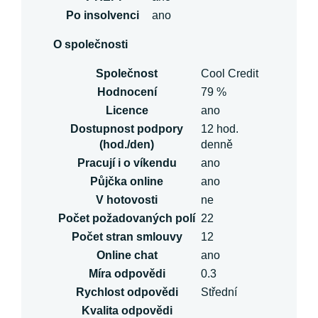
Po insolvenci
ano
O společnosti
Společnost
Cool Credit
Hodnocení
79 %
Licence
ano
Dostupnost podpory
12 hod.
(hod./den)
denně
Pracují i o víkendu
ano
Půjčka online
ano
V hotovosti
ne
Počet požadovaných polí
22
Počet stran smlouvy
12
Online chat
ano
Míra odpovědi
0.3
Rychlost odpovědi
Střední
Kvalita odpovědi