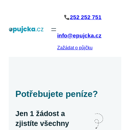
Přeskočit
na
252 252 751
obsah
info@epujcka.cz
Zažádat o půjčku
Potřebujete peníze?
Jen 1 žádost a
zjistíte všechny