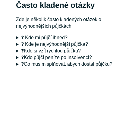
Často kladené otázky
Zde je několik často kladených otázek o
nejvýhodnějších půjčkách:
❓ Kde mi půjčí ihned?
❓ Kde je nejvýhodnější půjčka?
❓Kde si vzít rychlou půjčku?
❓Kdo půjčí peníze po insolvenci?
❓Co musím splňovat, abych dostal půjčku?