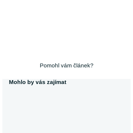
Pomohl vám článek?
Mohlo by vás zajímat
Michaela Svobodová
Půjčka bez výpisu z účtu
V dnešní době, kdy většina poskytovatelů úvěrů vyžaduje