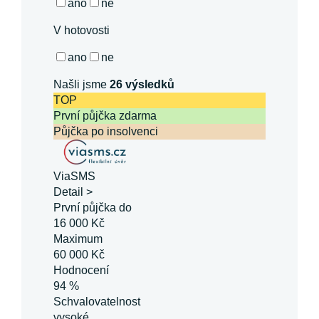
ano
ne
V hotovosti
ano
ne
Našli jsme
26
výsledků
TOP
První půjčka zdarma
Půjčka po insolvenci
ViaSMS
Detail >
První půjčka do
16 000 Kč
Maximum
60 000 Kč
Hodnocení
94 %
Schvalovatelnost
vysoké