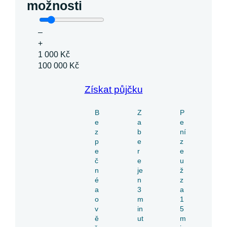
možnosti
–
+
1 000 Kč
100 000 Kč
Získat půjčku
B
Z
P
e
a
e
z
b
ní
p
e
z
e
r
e
č
e
u
n
je
ž
é
n
z
a
3
a
o
m
1
v
in
5
ě
ut
m