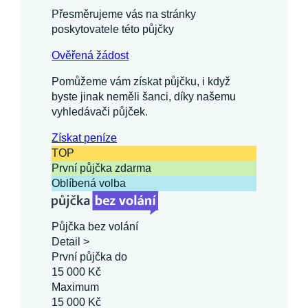
Přesměrujeme vás na stránky
poskytovatele této půjčky
Ověřená žádost
Pomůžeme vám získat půjčku, i když
byste jinak neměli šanci, díky našemu
vyhledávači půjček.
Získat
peníze
TOP
První půjčka zdarma
Oblíbená volba
Půjčka bez volání
Detail >
První půjčka do
15 000 Kč
Maximum
15 000 Kč