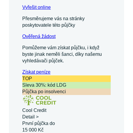
Vyřešit online
Přesměrujeme vás na stránky
poskytovatele této půjčky
Ověřená žádost
Pomůžeme vám získat půjčku, i když
byste jinak neměli šanci, díky našemu
vyhledávači půjček.
Získat
peníze
TOP
Sleva 30%: kód LDG
Půjčka po insolvenci
Cool Credit
Detail >
První půjčka do
15 000 Kč