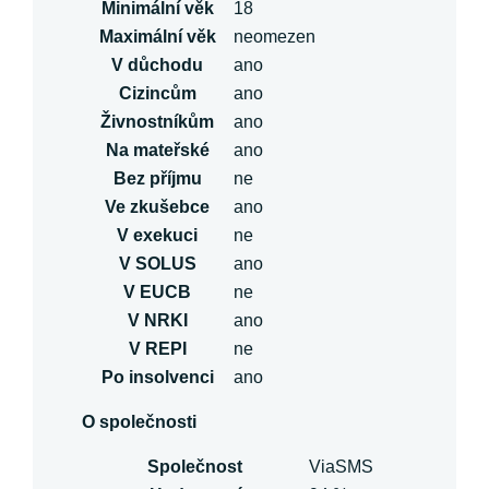
Minimální věk
18
Maximální věk
neomezen
V důchodu
ano
Cizincům
ano
Živnostníkům
ano
Na mateřské
ano
Bez příjmu
ne
Ve zkušebce
ano
V exekuci
ne
V SOLUS
ano
V EUCB
ne
V NRKI
ano
V REPI
ne
Po insolvenci
ano
O společnosti
Společnost
ViaSMS