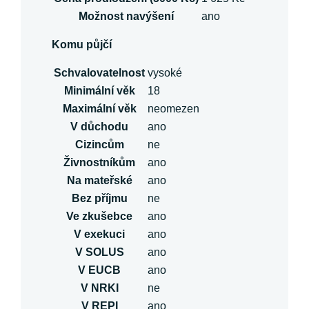
Možnost navýšení
ano
Komu půjčí
Schvalovatelnost
vysoké
Minimální věk
18
Maximální věk
neomezen
V důchodu
ano
Cizincům
ne
Živnostníkům
ano
Na mateřské
ano
Bez příjmu
ne
Ve zkušebce
ano
V exekuci
ano
V SOLUS
ano
V EUCB
ano
V NRKI
ne
V REPI
ano