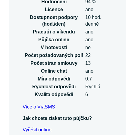
Hodnocení
94 %
Licence
ano
Dostupnost podpory
10 hod.
(hod./den)
denně
Pracují i o víkendu
ano
Půjčka online
ano
V hotovosti
ne
Počet požadovaných polí
22
Počet stran smlouvy
13
Online chat
ano
Míra odpovědi
0.7
Rychlost odpovědi
Rychlá
Kvalita odpovědi
6
Více o ViaSMS
Jak chcete získat tuto půjčku?
Vyřešit online