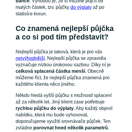
bance
. Výhodou je, že si můžete půjčit od
malých částek, tzv. půjčky
do výplaty
až po
statisíce korun.
Co znamená nejlepší půjčka
a co si pod tím představit?
Nejlepší půjčka je taková, která je pro vás
nejvýhodnější
. Nejlepší půjčka se zpravidla
vyznačuje nízkou úrokovou sazbou. Díky ní je
celková splacená částka menší
. Obecně
můžeme říct, že nejlepší půjčka znamená pro
každého klienta něco jiného.
Někdo hledá vyšší půjčku s možností splacení
až za několik let. Jiný klient zase potřebuje
rychlou půjčku do výplaty
. Aby každý objevil
nabídku, která mu bude vyhovovat,
doporučujeme využití srovnávače půjček. Ten
zvládne
porovnat hned několik parametrů
,