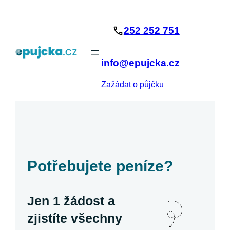
Přeskočit
na
252 252 751
obsah
info@epujcka.cz
Zažádat o půjčku
Potřebujete peníze?
Jen 1 žádost a
zjistíte všechny