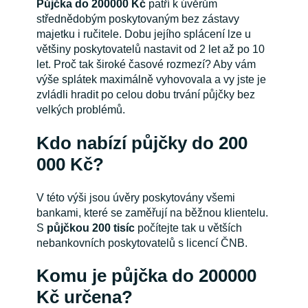
Půjčka do 200000 Kč
patří k úvěrům
střednědobým poskytovaným bez zástavy
majetku i ručitele. Dobu jejího splácení lze u
většiny poskytovatelů nastavit od 2 let až po 10
let. Proč tak široké časové rozmezí? Aby vám
výše splátek maximálně vyhovovala a vy jste je
zvládli hradit po celou dobu trvání půjčky bez
velkých problémů.
Kdo nabízí půjčky do 200
000 Kč?
V této výši jsou úvěry poskytovány všemi
bankami, které se zaměřují na běžnou klientelu.
S
půjčkou 200 tisíc
počítejte tak u větších
nebankovních poskytovatelů s licencí ČNB.
Komu je půjčka do 200000
Kč určena?