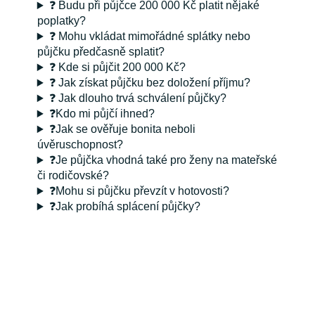
❓ Budu při půjčce 200 000 Kč platit nějaké
poplatky?
❓ Mohu vkládat mimořádné splátky nebo
půjčku předčasně splatit?
❓ Kde si půjčit 200 000 Kč?
❓ Jak získat půjčku bez doložení příjmu?
❓ Jak dlouho trvá schválení půjčky?
❓Kdo mi půjčí ihned?
❓Jak se ověřuje bonita neboli
úvěruschopnost?
❓Je půjčka vhodná také pro ženy na mateřské
či rodičovské?
❓Mohu si půjčku převzít v hotovosti?
❓Jak probíhá splácení půjčky?