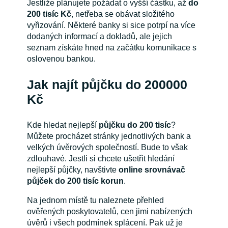
Jestliže plánujete požádat o vyšší částku, až
do
200 tisíc Kč
, netřeba se obávat složitého
vyřizování. Některé banky si sice potrpí na více
dodaných informací a dokladů, ale jejich
seznam získáte hned na začátku komunikace s
oslovenou bankou.
Jak najít půjčku do 200000
Kč
Kde hledat nejlepší
půjčku do 200 tisíc
?
Můžete procházet stránky jednotlivých bank a
velkých úvěrových společností. Bude to však
zdlouhavé. Jestli si chcete ušetřit hledání
nejlepší půjčky, navštivte
online srovnávač
půjček do 200 tisíc korun
.
Na jednom místě tu naleznete přehled
ověřených poskytovatelů, cen jimi nabízených
úvěrů i všech podmínek splácení. Pak už je