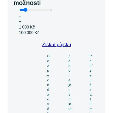
možnosti
–
+
1 000 Kč
100 000 Kč
Získat půjčku
B
Z
P
e
a
e
z
b
ní
p
e
z
e
r
e
č
e
u
n
je
ž
é
n
z
a
3
a
o
m
1
v
in
5
ě
ut
m