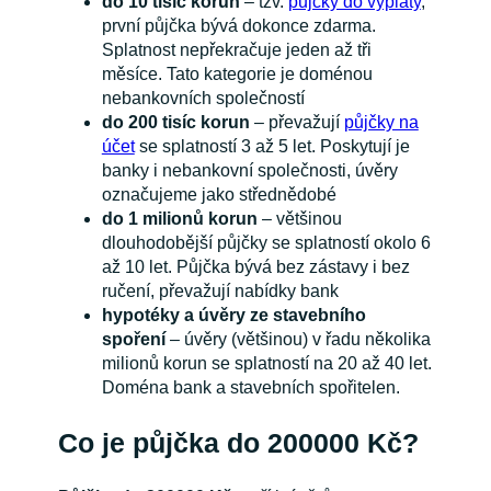
do 10 tisíc korun
– tzv.
půjčky do výplaty
,
první půjčka bývá dokonce zdarma.
Splatnost nepřekračuje jeden až tři
měsíce. Tato kategorie je doménou
nebankovních společností
do 200 tisíc korun
– převažují
půjčky na
účet
se splatností 3 až 5 let. Poskytují je
banky i nebankovní společnosti, úvěry
označujeme jako střednědobé
do 1 milionů korun
– většinou
dlouhodobější půjčky se splatností okolo 6
až 10 let. Půjčka bývá bez zástavy i bez
ručení, převažují nabídky bank
hypotéky a úvěry ze stavebního
spoření
– úvěry (většinou) v řadu několika
milionů korun se splatností na 20 až 40 let.
Doména bank a stavebních spořitelen.
Co je půjčka do 200000 Kč?