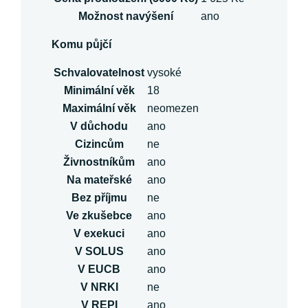
Možnost navýšení
ano
Komu půjčí
Schvalovatelnost
vysoké
Minimální věk
18
Maximální věk
neomezen
V důchodu
ano
Cizincům
ne
Živnostníkům
ano
Na mateřské
ano
Bez příjmu
ne
Ve zkušebce
ano
V exekuci
ano
V SOLUS
ano
V EUCB
ano
V NRKI
ne
V REPI
ano