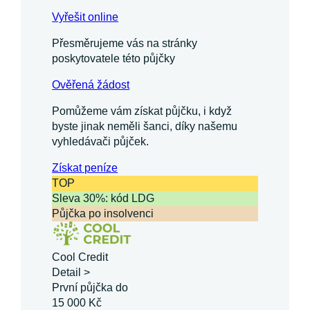
Vyřešit online
Přesměrujeme vás na stránky
poskytovatele této půjčky
Ověřená žádost
Pomůžeme vám získat půjčku, i když
byste jinak neměli šanci, díky našemu
vyhledávači půjček.
Získat
peníze
TOP
Sleva 30%: kód LDG
Půjčka po insolvenci
Cool Credit
Detail >
První půjčka do
15 000 Kč