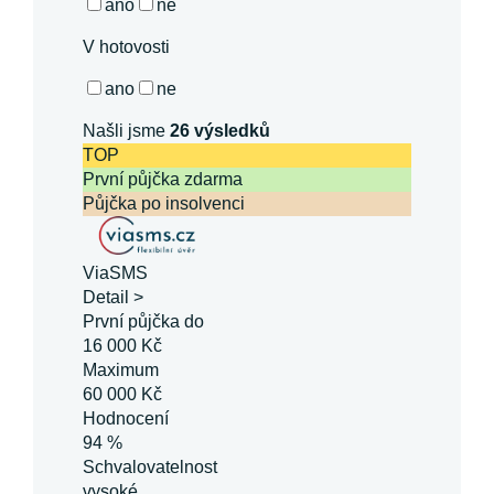
ano
ne
V hotovosti
ano
ne
Našli jsme
26
výsledků
TOP
První půjčka zdarma
Půjčka po insolvenci
ViaSMS
Detail >
První půjčka do
16 000 Kč
Maximum
60 000 Kč
Hodnocení
94 %
Schvalovatelnost
vysoké