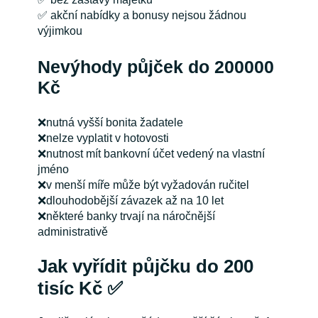
✅ akční nabídky a bonusy nejsou žádnou
výjimkou
Nevýhody půjček do 200000
Kč
❌nutná vyšší bonita žadatele
❌nelze vyplatit v hotovosti
❌nutnost mít bankovní účet vedený na vlastní
jméno
❌v menší míře může být vyžadován ručitel
❌dlouhodobější závazek až na 10 let
❌některé banky trvají na náročnější
administrativě
Jak vyřídit půjčku do 200
tisíc Kč ✅