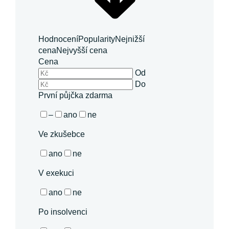
Hodnocení
Popularity
Nejnižší
cena
Nejvyšší cena
Cena
Od
Do
První půjčka zdarma
–
ano
ne
Ve zkušebce
ano
ne
V exekuci
ano
ne
Po insolvenci