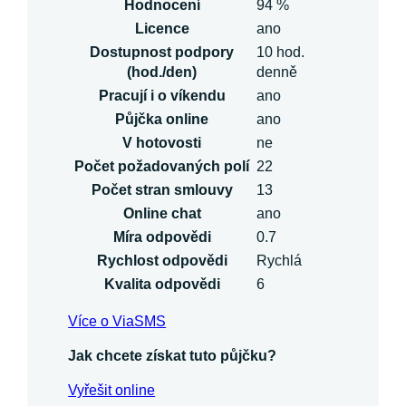
Hodnocení
94 %
Licence
ano
Dostupnost podpory
10 hod.
(hod./den)
denně
Pracují i o víkendu
ano
Půjčka online
ano
V hotovosti
ne
Počet požadovaných polí
22
Počet stran smlouvy
13
Online chat
ano
Míra odpovědi
0.7
Rychlost odpovědi
Rychlá
Kvalita odpovědi
6
Více o ViaSMS
Jak chcete získat tuto půjčku?
Vyřešit online