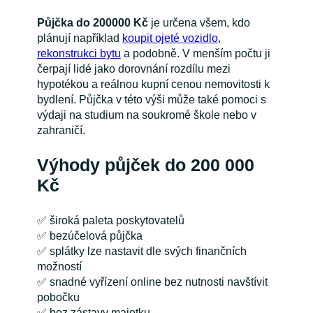
Půjčka do 200000 Kč
je určena všem, kdo
plánují například
koupit ojeté vozidlo
,
rekonstrukci bytu
a podobně. V menším počtu ji
čerpají lidé jako dorovnání rozdílu mezi
hypotékou a reálnou kupní cenou nemovitosti k
bydlení. Půjčka v této výši může také pomoci s
výdaji na studium na soukromé škole nebo v
zahraničí.
Výhody půjček do 200 000
Kč
✅ široká paleta poskytovatelů
✅ bezúčelová půjčka
✅ splátky lze nastavit dle svých finančních
možností
✅ snadné vyřízení online bez nutnosti navštívit
pobočku
✅ bez zástavy majetku