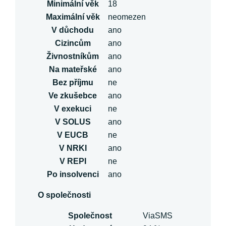
Minimální věk
18
Maximální věk
neomezen
V důchodu
ano
Cizincům
ano
Živnostníkům
ano
Na mateřské
ano
Bez příjmu
ne
Ve zkušebce
ano
V exekuci
ne
V SOLUS
ano
V EUCB
ne
V NRKI
ano
V REPI
ne
Po insolvenci
ano
O společnosti
Společnost
ViaSMS