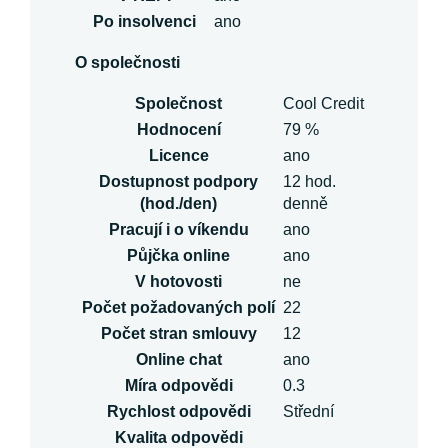
Po insolvenci
ano
O společnosti
Společnost
Cool Credit
Hodnocení
79 %
Licence
ano
Dostupnost podpory
12 hod.
(hod./den)
denně
Pracují i o víkendu
ano
Půjčka online
ano
V hotovosti
ne
Počet požadovaných polí
22
Počet stran smlouvy
12
Online chat
ano
Míra odpovědi
0.3
Rychlost odpovědi
Střední
Kvalita odpovědi