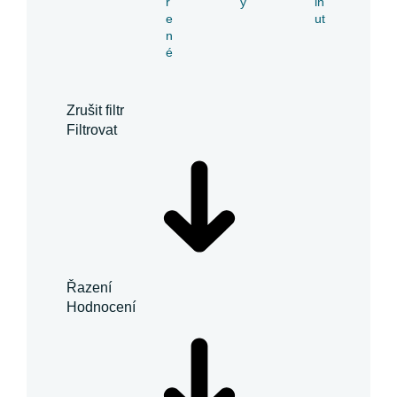
ř
y
in
e
ut
n
é
Zrušit filtr
Filtrovat
Řazení
Hodnocení