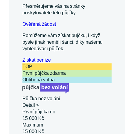
Přesměrujeme vás na stránky
poskytovatele této půjčky
Ověřená žádost
Pomůžeme vám získat půjčku, i když
byste jinak neměli šanci, díky našemu
vyhledávači půjček.
Získat
peníze
TOP
První půjčka zdarma
Oblíbená volba
Půjčka bez volání
Detail >
První půjčka do
15 000 Kč
Maximum
15 000 Kč