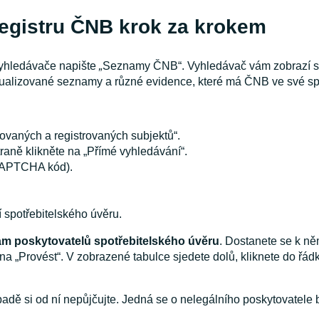
registru ČNB krok za krokem
 vyhledávače napište
„
Seznamy ČNB“. Vyhledávač vám zobrazí s
ktualizované seznamy a různé evidence, které má ČNB ve své s
vaných a registrovaných subjektů“.
traně klikněte na „Přímé vyhledávání“.
(CAPTCHA kód).
í spotřebitelského úvěru.
m poskytovatelů spotřebitelského úvěru
. Dostanete se k n
e na „Provést“. V zobrazené tabulce sjedete dolů, kliknete do řá
adě si od ní nepůjčujte. Jedná se o nelegálního poskytovatele 