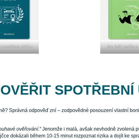
t spotřební půjčku
Jak řešit potíže 
 OVĚŘIT SPOTŘEBNÍ
čně? Správná odpověď zní – zodpovědné posouzení vlastní boni
ouhavé ověřování.“
Jenomže i malá, avšak nevhodně zvolená pů
půjčce dokázali během 10-15 minut rozpoznat rizika a dojít ke s