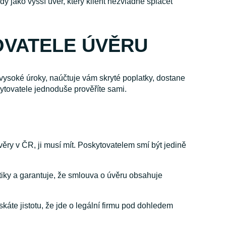
y jako vyšší úvěr, který klient nezvládne splácet
OVATELE ÚVĚRU
ysoké úroky, naúčtuje vám skryté poplatky, dostane
kytovatele jednoduše prověříte sami.
ěry v ČR, ji musí mít. Poskytovatelem smí být jedině
tiky a garantuje, že smlouva o úvěru obsahuje
káte jistotu, že jde o legální firmu pod dohledem