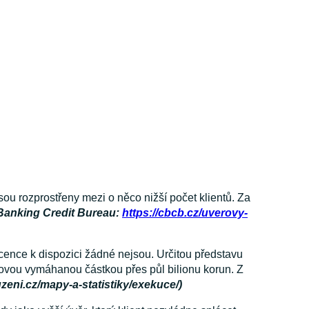
sou rozprostřeny mezi o něco nižší počet klientů. Za
Banking Credit Bureau:
https://cbcb.cz/uverovy-
icence k dispozici žádné nejsou. Určitou představu
kovou vymáhanou částkou přes půl bilionu korun. Z
luzeni.cz/mapy-a-statistiky/exekuce/)