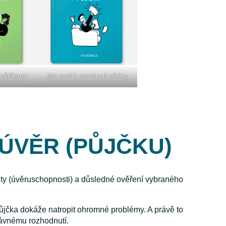
s půjčkami
Jak zvrátit zamítnutí půjčky
 ÚVĚR (PŮJČKU)
ty (úvěruschopnosti) a důsledné ověření vybraného
jčka dokáže natropit ohromné problémy. A právě to
právnému rozhodnutí.