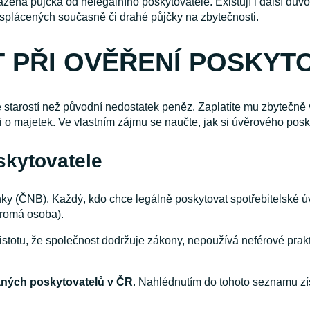
ená půjčka od nelegálního poskytovatele. Existují i další důvod
 splácených současně či drahé půjčky na zbytečnosti.
T PŘI OVĚŘENÍ POSKYT
tarostí než původní nedostatek peněz. Zaplatíte mu zbytečně v
 i o majetek. Ve vlastním zájmu se naučte, jak si úvěrového pos
skytovatele
nky (ČNB). Každý, kdo chce legálně poskytovat spotřebitelské úv
ukromá osoba).
istotu, že společnost dodržuje zákony, nepoužívá neférové prak
aných poskytovatelů v ČR
. Nahlédnutím do tohoto seznamu zís
.