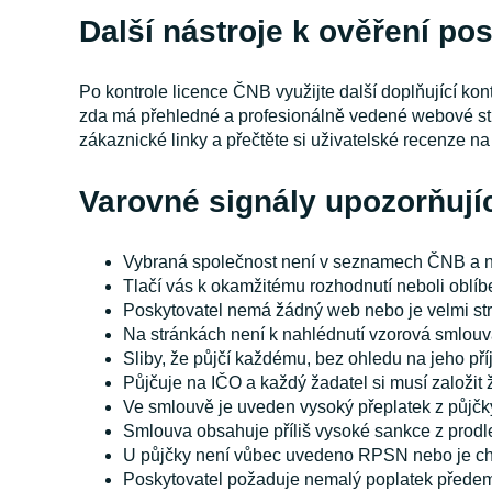
Další nástroje k ověření po
Po kontrole licence ČNB využijte další doplňující kont
zda má přehledné a profesionálně vedené webové strá
zákaznické linky a přečtěte si uživatelské recenze n
Varovné signály upozorňují
Vybraná společnost není v seznamech ČNB a n
Tlačí vás k okamžitému rozhodnutí neboli oblíbe
Poskytovatel nemá žádný web nebo je velmi str
Na stránkách není k nahlédnutí vzorová smlouva
Sliby, že půjčí každému, bez ohledu na jeho příj
Půjčuje na IČO a každý žadatel si musí založit ž
Ve smlouvě je uveden vysoký přeplatek z půjčky
Smlouva obsahuje příliš vysoké sankce z prodl
U půjčky není vůbec uvedeno RPSN nebo je c
Poskytovatel požaduje nemalý poplatek přede