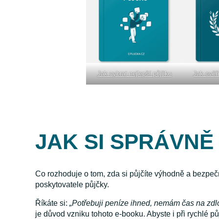
Jak vybrat nejlepší půjčku
Jak ověři
JAK SI SPRÁVNĚ
Co rozhoduje o tom, zda si půjčíte výhodně a bezpe
poskytovatele půjčky.
Říkáte si:
„Potřebuji peníze ihned, nemám čas na zdl
je důvod vzniku tohoto e-booku. Abyste i při rychlé 