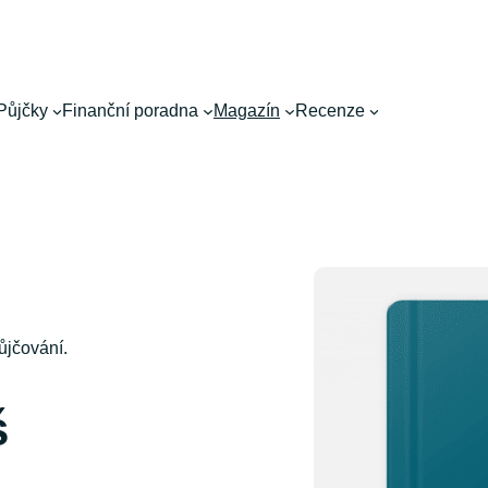
Půjčky
Finanční poradna
Magazín
Recenze
ůjčování.
š