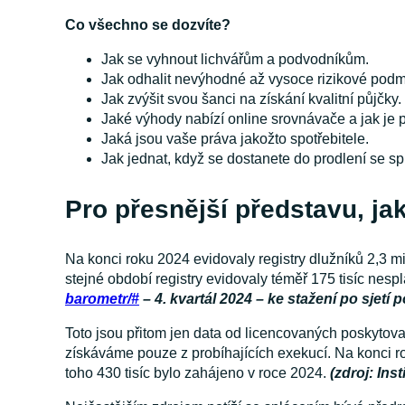
Co všechno se dozvíte?
Jak se vyhnout lichvářům a podvodníkům.
Jak odhalit nevýhodné až vysoce rizikové podm
Jak zvýšit svou šanci na získání kvalitní půjčky.
Jaké výhody nabízí online srovnávače a jak je 
Jaká jsou vaše práva jakožto spotřebitele.
Jak jednat, když se dostanete do prodlení se s
Pro přesnější představu, ja
Na konci roku 2024 evidovaly registry dlužníků 2,3 m
stejné období registry evidovaly téměř 175 tisíc ne
barometr/#
– 4. kvartál 2024 – ke stažení po sjetí 
Toto jsou přitom jen data od licencovaných poskytovat
získáváme pouze z probíhajících exekucí. Na konci ro
toho 430 tisíc bylo zahájeno v roce 2024.
(zdroj: Ins