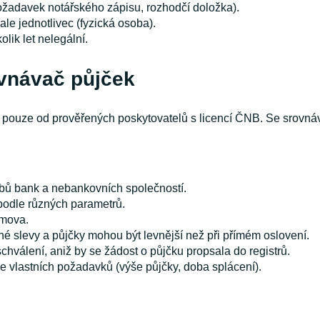
žadavek notářského zápisu, rozhodčí doložka).
ale jednotlivec (fyzická osoba).
lik let nelegální.
vnávač půjček
 pouze od prověřených poskytovatelů s licencí ČNB. Se srovnáva
bů bank a nebankovních společností.
podle různých parametrů.
omova.
né slevy a půjčky mohou být levnější než při přímém oslovení.
chválení, aniž by se žádost o půjčku propsala do registrů.
le vlastních požadavků (výše půjčky, doba splácení).