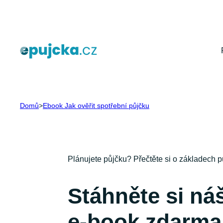
Přeskočit
na
obsah
Domů
>
Ebook Jak ověřit spotřební půjčku
Plánujete půjčku? Přečtěte si o základech p
Stáhněte si ná
e-book zdarma