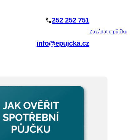
252 252 751
Zažádat o půjčku
info@epujcka.cz