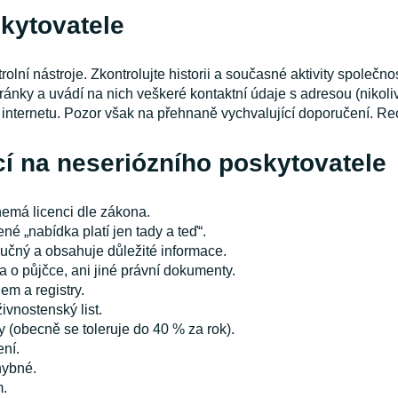
skytovatele
rolní nástroje. Zkontrolujte historii a současné aktivity společn
nky a uvádí na nich veškeré kontaktní údaje s adresou (nikoliv
a internetu. Pozor však na přehnaně vychvalující doporučení. Re
cí na neseriózního poskytovatele
emá licenci dle zákona.
né „nabídka platí jen tady a teď“.
učný a obsahuje důležité informace.
 o půjčce, ani jiné právní dokumenty.
em a registry.
ivnostenský list.
 (obecně se toleruje do 40 % za rok).
ení.
hybné.
m.