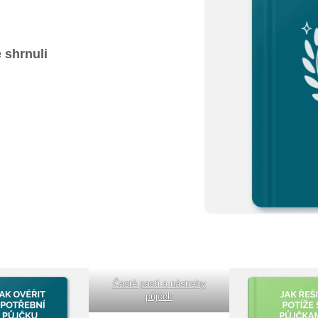
 shrnuli
Časté pasti a nástrahy
půjček