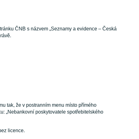
tránku ČNB s názvem „Seznamy a evidence – Česká
právě.
ěmu tak, že v postranním menu místo přímého
dku: „Nebankovní poskytovatele spotřebitelského
bez licence.