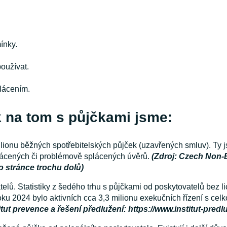
ínky.
používat.
plácením.
k na tom s půjčkami jsme:
ilionu běžných spotřebitelských půjček (uzavřených smluv). Ty j
splácených či problémově splácených úvěrů.
(Zdroj: Czech Non-
po stránce trochu dolů)
elů. Statistiky z šedého trhu s půjčkami od poskytovatelů bez l
ku 2024 bylo aktivních cca 3,3 milionu exekučních řízení s cel
titut prevence a řešení předlužení: https://www.institut-pred