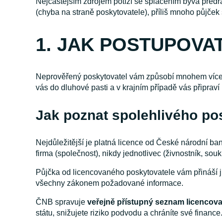
Nejčastějším zdrojem potíží se splácením bývá předraž
(chyba na straně poskytovatele), příliš mnoho půjček
1. JAK POSTUPOVA
Neprověřený poskytovatel vám způsobí mnohem více s
vás do dluhové pasti a v krajním případě vás připraví
Jak poznat spolehlivého po
Nejdůležitější je platná licence od České národní ba
firma (společnost), nikdy jednotlivec (živnostník, so
Půjčka od licencovaného poskytovatele vám přináší j
všechny zákonem požadované informace.
ČNB spravuje
veřejně přístupný seznam licencov
státu, snižujete riziko podvodu a chráníte své finance