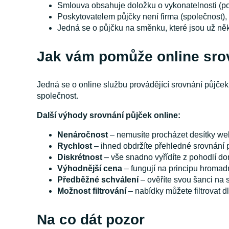
Smlouva obsahuje doložku o vykonatelnosti (po
Poskytovatelem půjčky není firma (společnost), 
Jedná se o půjčku na směnku, které jsou už něko
Jak vám pomůže online sro
Jedná se o online službu provádějící srovnání půjček
společnost.
Další výhody srovnání půjček online:
Nenáročnost
– nemusíte procházet desítky we
Rychlost
– ihned obdržíte přehledné srovnání 
Diskrétnost
– vše snadno vyřídíte z pohodlí d
Výhodnější cena
– fungují na principu hromad
Předběžné schválení
– ověříte svou šanci na s
Možnost filtrování
– nabídky můžete filtrovat d
Na co dát pozor