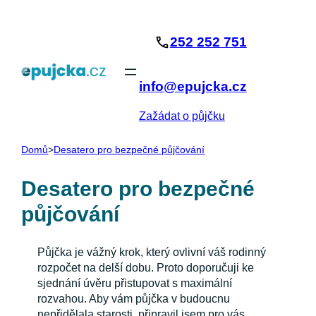
Přeskočit
na
252 252 751
obsah
info@epujcka.cz
Zažádat o půjčku
Domů
>
Desatero pro bezpečné půjčování
Desatero pro bezpečné
půjčování
Půjčka je vážný krok, který ovlivní váš rodinný
rozpočet na delší dobu. Proto doporučuji ke
sjednání úvěru přistupovat s maximální
rozvahou. Aby vám půjčka v budoucnu
nepřidělala starosti, připravil jsem pro vás