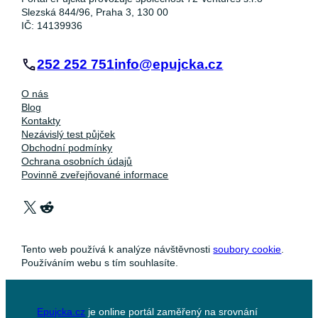
Slezská 844/96, Praha 3, 130 00
IČ: 14139936
252 252 751
info@epujcka.cz
O nás
Blog
Kontakty
Nezávislý test půjček
Obchodní podmínky
Ochrana osobních údajů
Povinně zveřejňované informace
X
Reddit
Tento web používá k analýze návštěvnosti
soubory cookie
.
Používáním webu s tím souhlasíte.
Epujcka.cz
je online portál zaměřený na srovnání