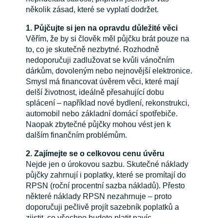
několik zásad, které se vyplatí dodržet.
1. Půjčujte si jen na opravdu důležité věci
Věřím, že by si člověk měl půjčku brát pouze na
to, co je skutečně nezbytné. Rozhodně
nedoporučuji zadlužovat se kvůli vánočním
dárkům, dovoleným nebo nejnovější elektronice.
Smysl má financovat úvěrem věci, které mají
delší životnost, ideálně přesahující dobu
splácení – například nové bydlení, rekonstrukci,
automobil nebo základní domácí spotřebiče.
Naopak zbytečné půjčky mohou vést jen k
dalším finančním problémům.
2. Zajímejte se o celkovou cenu úvěru
Nejde jen o úrokovou sazbu. Skutečné náklady
půjčky zahrnují i poplatky, které se promítají do
RPSN (roční procentní sazba nákladů). Přesto
některé náklady RPSN nezahrnuje – proto
doporučuji pečlivě projít sazebník poplatků a
zjistit, co všechno budete platit navíc.