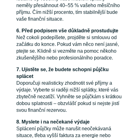
neměly přesáhnout 40–55 % vašeho měsíčního
příjmu. Čím nižší procento, tím stabilnější bude
vaše finanční situace.
6. Před podpisem vše důkladně prostudujte
Než cokoli podepíšete, projděte si smlouvu od
začátku do konce. Pokud vám něco není jasné,
ptejte se. Klidně si vezměte na pomoc někoho
zkušenějšího nebo profesionálního poradce.
7. Ujistěte se, že budete schopni půjčku
splácet
Doporučuji realisticky zhodnotit své příjmy a
výdaje. Vyberte si raději nižší splátky, které vás
zbytečně nezatíží. Vyhněte se půjčkám s krátkou
dobou splatnosti – obzvlášť pokud si nejste jistí
svou finanční rezervou.
8. Myslete i na nečekané výdaje
Splácení půjčky může narušit neočekávaná
situace, třeba vyšší faktura za energie nebo