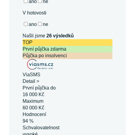
ano
ne
V hotovosti
ano
ne
Našli jsme
26
výsledků
TOP
První půjčka zdarma
Půjčka po insolvenci
ViaSMS
Detail >
První půjčka do
16 000 Kč
Maximum
60 000 Kč
Hodnocení
94 %
Schvalovatelnost
vysoké