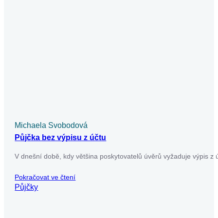
Michaela Svobodová
Půjčka bez výpisu z účtu
V dnešní době, kdy většina poskytovatelů úvěrů vyžaduje výpis z ú
Pokračovat ve čtení
Půjčky