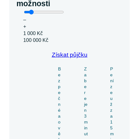
možnosti
–
+
1 000 Kč
100 000 Kč
Získat půjčku
B
Z
P
e
a
e
z
b
ní
p
e
z
e
r
e
č
e
u
n
je
ž
é
n
z
a
3
a
o
m
1
v
in
5
ě
ut
m