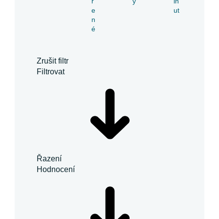
ř
y
in
e
ut
n
é
Zrušit filtr
Filtrovat
Řazení
Hodnocení