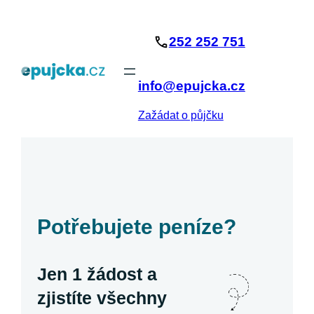
Přeskočit
na
252 252 751
obsah
info@epujcka.cz
Zažádat o půjčku
Potřebujete peníze?
Jen 1 žádost a
zjistíte všechny