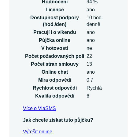
Hodnocení
94 %
Licence
ano
Dostupnost podpory
10 hod.
(hod./den)
denně
Pracují i o víkendu
ano
Půjčka online
ano
V hotovosti
ne
Počet požadovaných polí
22
Počet stran smlouvy
13
Online chat
ano
Míra odpovědi
0.7
Rychlost odpovědi
Rychlá
Kvalita odpovědi
6
Více o ViaSMS
Jak chcete získat tuto půjčku?
Vyřešit online