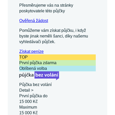
Přesměrujeme vás na stránky
poskytovatele této půjčky
Ověřená žádost
Pomůžeme vám získat půjčku, i když
byste jinak neměli šanci, díky našemu
vyhledávači půjček.
Získat
peníze
TOP
První půjčka zdarma
Oblíbená volba
Půjčka bez volání
Detail >
První půjčka do
15 000 Kč
Maximum
15 000 Kč