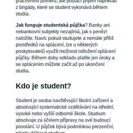
pracovního poměru, ale postačí příjem například
z brigády, které se student vykonává během
studia.
Jak funguje studentská půjčka
? Banky ani
nebankovní subjekty nezajímá, jak s penězi
naložíte. Navíc pokud studujete a nemáte příliš
prostředků na splácení, lze u některých
poskytovatelů využít možnost odložení splácení
půjčky. Během doby odkladu platíte jen úroky a
se splácením můžete začít až po ukončení
studia.
Kdo je student?
Student je osoba navštěvující školní zařízení a
absolvující systematické vzdělávání na střední,
vysoké nebo vyšší odborné škole. Studium
absolvuje za účelem přípravy na své budoucí
povolání. U půjček bývá podmínkou prezenční,