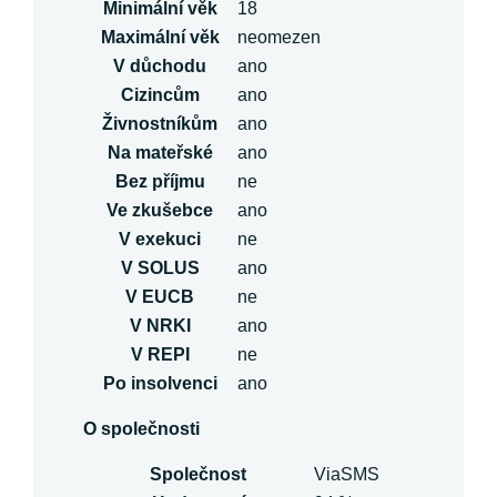
Minimální věk
18
Maximální věk
neomezen
V důchodu
ano
Cizincům
ano
Živnostníkům
ano
Na mateřské
ano
Bez příjmu
ne
Ve zkušebce
ano
V exekuci
ne
V SOLUS
ano
V EUCB
ne
V NRKI
ano
V REPI
ne
Po insolvenci
ano
O společnosti
Společnost
ViaSMS