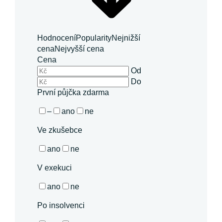
Hodnocení
Popularity
Nejnižší
cena
Nejvyšší cena
Cena
Od
Do
První půjčka zdarma
–
ano
ne
Ve zkušebce
ano
ne
V exekuci
ano
ne
Po insolvenci