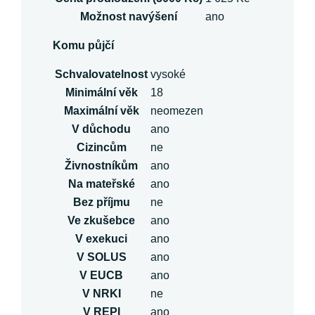
Možnost navýšení
ano
Komu půjčí
Schvalovatelnost
vysoké
Minimální věk
18
Maximální věk
neomezen
V důchodu
ano
Cizincům
ne
Živnostníkům
ano
Na mateřské
ano
Bez příjmu
ne
Ve zkušebce
ano
V exekuci
ano
V SOLUS
ano
V EUCB
ano
V NRKI
ne
V REPI
ano