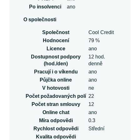
Po insolvenci
ano
O společnosti
Společnost
Cool Credit
Hodnocení
79 %
Licence
ano
Dostupnost podpory
12 hod.
(hod./den)
denně
Pracují i o víkendu
ano
Půjčka online
ano
V hotovosti
ne
Počet požadovaných polí
22
Počet stran smlouvy
12
Online chat
ano
Míra odpovědi
0.3
Rychlost odpovědi
Střední
Kvalita odpovědi