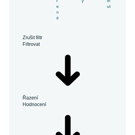
ř
y
in
e
ut
n
é
Zrušit filtr
Filtrovat
Řazení
Hodnocení