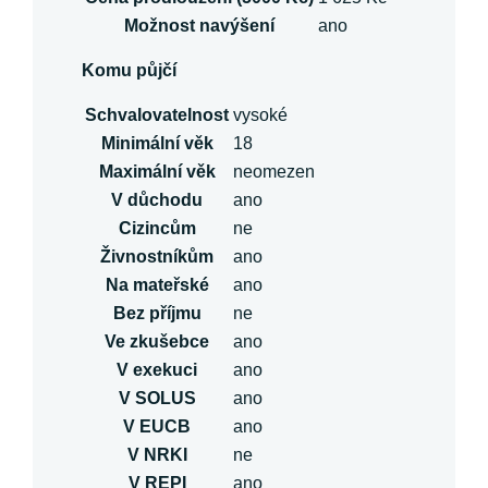
Možnost navýšení
ano
Komu půjčí
Schvalovatelnost
vysoké
Minimální věk
18
Maximální věk
neomezen
V důchodu
ano
Cizincům
ne
Živnostníkům
ano
Na mateřské
ano
Bez příjmu
ne
Ve zkušebce
ano
V exekuci
ano
V SOLUS
ano
V EUCB
ano
V NRKI
ne
V REPI
ano