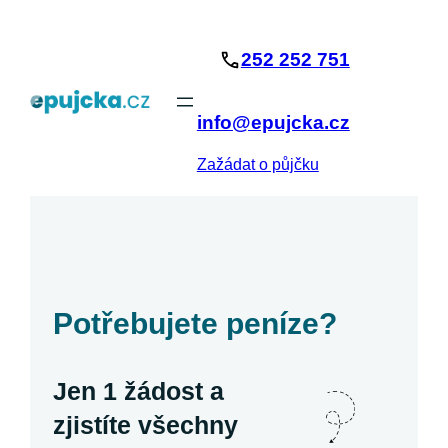
Přeskočit
na
252 252 751
obsah
info@epujcka.cz
Zažádat o půjčku
Potřebujete peníze?
Jen 1 žádost a
zjistíte všechny