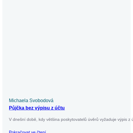
Půjčky od soukromých osob představují lákavou a zároveň
riskantní alternativu k běžným spotřebitelským úvěrům. Může
být poslední záchranou pro ty,…
Pokračovat ve čtení
Půjčky
Michaela Svobodová
Půjčka v exekuci a vše o ní a rizika
Půjčka v exekuci představuje riziko, které nelze podceňovat.
V našem článku se dozvíte, jaké podmínky musíte splnit,
abyste získali půjčku…
Pokračovat ve čtení
Půjčky