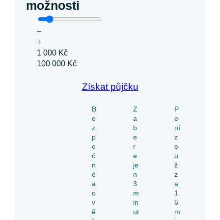
možnosti
–
+
1 000 Kč
100 000 Kč
Získat půjčku
B
Z
P
e
a
e
z
b
ní
p
e
z
e
r
e
č
e
u
n
je
ž
é
n
z
a
3
a
o
m
1
v
in
5
ě
ut
m