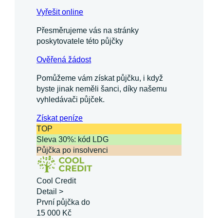
Vyřešit online
Přesměrujeme vás na stránky
poskytovatele této půjčky
Ověřená žádost
Pomůžeme vám získat půjčku, i když
byste jinak neměli šanci, díky našemu
vyhledávači půjček.
Získat
peníze
TOP
Sleva 30%: kód LDG
Půjčka po insolvenci
Cool Credit
Detail >
První půjčka do
15 000 Kč