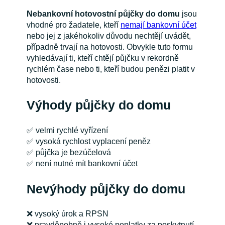
Nebankovní hotovostní půjčky do domu
jsou
vhodné pro žadatele, kteří
nemají bankovní účet
nebo jej z jakéhokoliv důvodu nechtějí uvádět,
případně trvají na hotovosti. Obvykle tuto formu
vyhledávají ti, kteří chtějí půjčku v rekordně
rychlém čase nebo ti, kteří budou penězi platit v
hotovosti.
Výhody půjčky do domu
✅ velmi rychlé vyřízení
✅ vysoká rychlost vyplacení peněz
✅ půjčka je bezúčelová
✅ není nutné mít bankovní účet
Nevýhody půjčky do domu
❌ vysoký úrok a RPSN
❌ pravděpobně i vysoké poplatky za poskytnutí