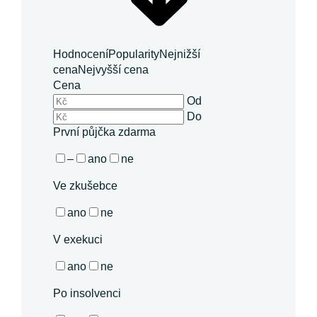
Hodnocení
Popularity
Nejnižší
cena
Nejvyšší cena
Cena
Od
Do
První půjčka zdarma
–
ano
ne
Ve zkušebce
ano
ne
V exekuci
ano
ne
Po insolvenci