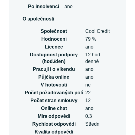
Po insolvenci
ano
O společnosti
Společnost
Cool Credit
Hodnocení
79 %
Licence
ano
Dostupnost podpory
12 hod.
(hod./den)
denně
Pracují i o víkendu
ano
Půjčka online
ano
V hotovosti
ne
Počet požadovaných polí
22
Počet stran smlouvy
12
Online chat
ano
Míra odpovědi
0.3
Rychlost odpovědi
Střední
Kvalita odpovědi