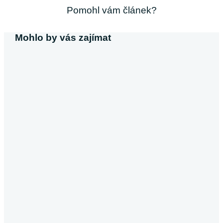
Pomohl vám článek?
Mohlo by vás zajímat
Michaela Svobodová
Půjčka bez výpisu z účtu
V dnešní době, kdy většina poskytovatelů úvěrů vyžaduje
výpis z účtu, se půjčky bez tohoto dokumentu stávají
atraktivní alternativou pro…
Pokračovat ve čtení
Půjčky
Michaela Dočkalová
Půjčka od soukromé osoby