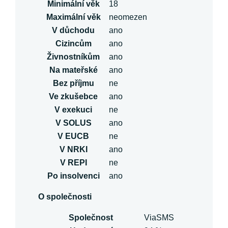
Minimální věk
18
Maximální věk
neomezen
V důchodu
ano
Cizincům
ano
Živnostníkům
ano
Na mateřské
ano
Bez příjmu
ne
Ve zkušebce
ano
V exekuci
ne
V SOLUS
ano
V EUCB
ne
V NRKI
ano
V REPI
ne
Po insolvenci
ano
O společnosti
Společnost
ViaSMS