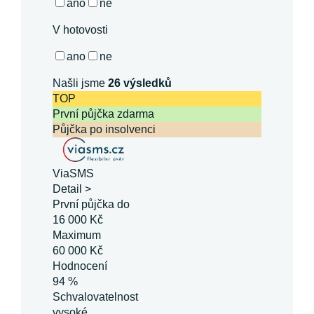
ano
ne
V hotovosti
ano
ne
Našli jsme
26
výsledků
TOP
První půjčka zdarma
Půjčka po insolvenci
ViaSMS
Detail >
První půjčka do
16 000 Kč
Maximum
60 000 Kč
Hodnocení
94 %
Schvalovatelnost
vysoké