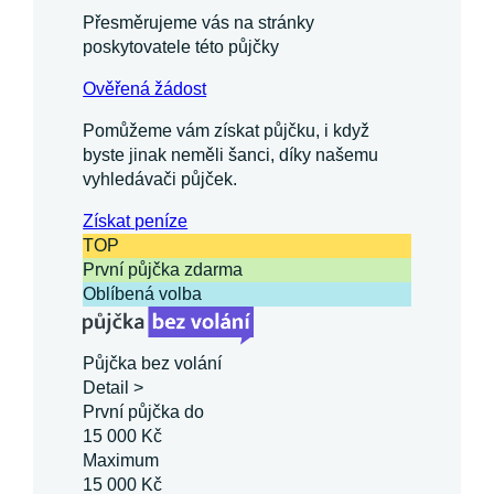
Přesměrujeme vás na stránky
poskytovatele této půjčky
Ověřená žádost
Pomůžeme vám získat půjčku, i když
byste jinak neměli šanci, díky našemu
vyhledávači půjček.
Získat
peníze
TOP
První půjčka zdarma
Oblíbená volba
Půjčka bez volání
Detail >
První půjčka do
15 000 Kč
Maximum
15 000 Kč