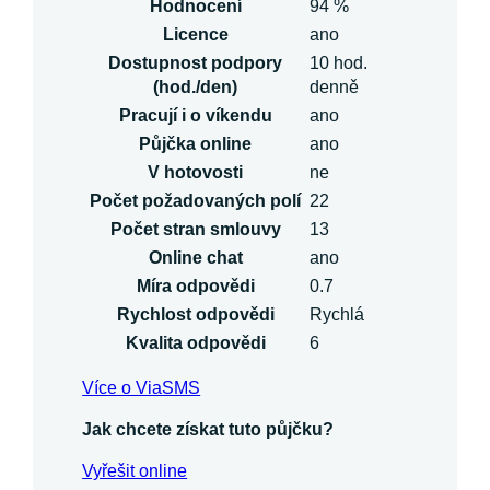
Hodnocení
94 %
Licence
ano
Dostupnost podpory
10 hod.
(hod./den)
denně
Pracují i o víkendu
ano
Půjčka online
ano
V hotovosti
ne
Počet požadovaných polí
22
Počet stran smlouvy
13
Online chat
ano
Míra odpovědi
0.7
Rychlost odpovědi
Rychlá
Kvalita odpovědi
6
Více o ViaSMS
Jak chcete získat tuto půjčku?
Vyřešit online