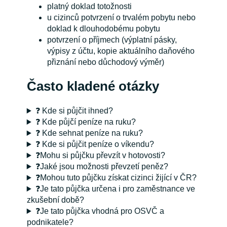
platný doklad totožnosti
u cizinců potvrzení o trvalém pobytu nebo
doklad k dlouhodobému pobytu
potvrzení o příjmech (výplatní pásky,
výpisy z účtu, kopie aktuálního daňového
přiznání nebo důchodový výměr)
Často kladené otázky
❓ Kde si půjčit ihned?
❓ Kde půjčí peníze na ruku?
❓ Kde sehnat peníze na ruku?
❓ Kde si půjčit peníze o víkendu?
❓Mohu si půjčku převzít v hotovosti?
❓Jaké jsou možnosti převzetí peněz?
❓Mohou tuto půjčku získat cizinci žijící v ČR?
❓Je tato půjčka určena i pro zaměstnance ve
zkušební době?
❓Je tato půjčka vhodná pro OSVČ a
podnikatele?