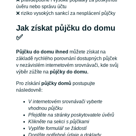
úvěru nebo správu účtu
❌ riziko vysokých sankcí za nesplácení půjčky
Jak získat půjčku do domu
✅
Půjčku do domu ihned
můžete získat na
základě rychlého porovnání dostupných půjček
v nezávislém internetovém srovnávači, kde svůj
výběr zúžíte na
půjčky do domu.
Pro získání
půjčky domů
postupujte
následovně:
V internetovém srovnávači vyberte
vhodnou půjčku
Přejděte na stránky poskytovatele úvěrů
Klikněte na sekci s půjčkami
Vyplňte formulář se žádostí
Doplňte potřebné údaje a doklady