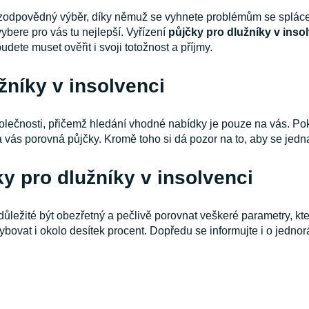
ý zodpovědný výběr, díky němuž se vyhnete problémům se splá
ybere pro vás tu nejlepší. Vyřízení
půjčky pro dlužníky v inso
dete muset ověřit i svoji totožnost a příjmy.
žníky v insolvenci
lečnosti, přičemž hledání vhodné nabídky je pouze na vás. Poku
za vás porovná půjčky. Kromě toho si dá pozor na to, aby se jed
y pro dlužníky v insolvenci
důležité být obezřetný a pečlivě porovnat veškeré parametry, kte
bovat i okolo desítek procent. Dopředu se informujte i o jedno