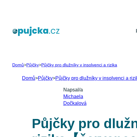
Přeskočit
na
obsah
Domů
>
Půjčky
>
Půjčky pro dlužníky v insolvenci a rizika
Domů
>
Půjčky
>
Půjčky pro dlužníky v insolvenci a riz
Napsal/a
Michaela
Dočkalová
Půjčky pro dlužn