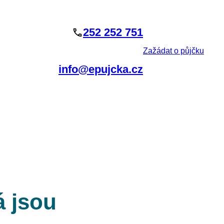
252 252 751
Zažádat o půjčku
info@epujcka.cz
á jsou