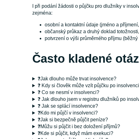
I při podání žádosti o půjčku pro dlužníky v ins
zejména:
osobní a kontaktní údaje (jméno a příjmení,
občanský průkaz a druhý doklad totožnosti
potvrzení o výši průměrného příjmu (běžný ú
Často kladené otá
❓Jak dlouho může trvat insolvence?
❓ Kdy si člověk může vzít půjčku po insolvenc
❓ Co se nesmí v insolvenci?
❓ Jak dlouho jsem v registru dlužníků po insol
❓ Jak se splácí insolvence?
❓Kdo mi půjčí v insolvenci?
❓Jak si bezpečně půjčit peníze?
❓Můžu si půjčit i bez doložení příjmů?
❓Kde si půjčit, když mám exekuci?