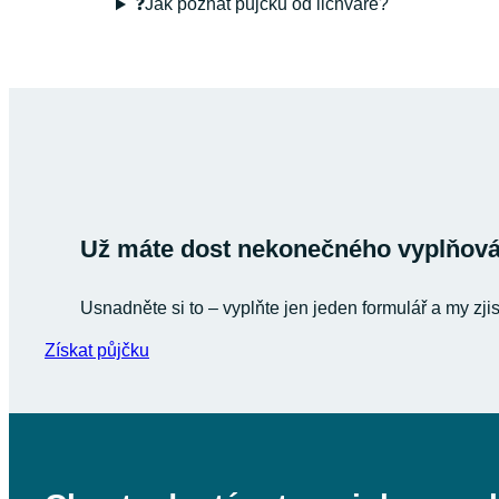
❓Jak poznat půjčku od lichváře?
Už máte dost nekonečného vyplňován
Usnadněte si to – vyplňte jen jeden formulář a my zji
Získat půjčku