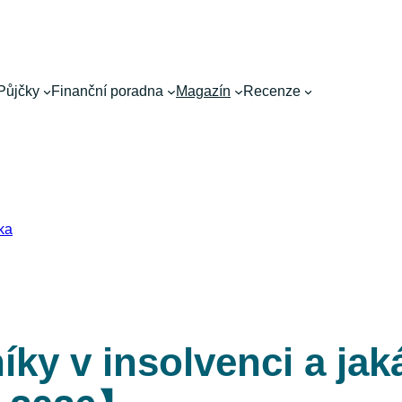
Půjčky
Finanční poradna
Magazín
Recenze
ika
íky v insolvenci a jak