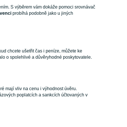
cením. S výběrem vám dokáže pomoci srovnávač
lvenci
probíhá podobně jako u jiných
d chcete ušetřit čas i peníze, můžete ke
nalo o spolehlivé a důvěryhodné poskytovatele.
ré mají vliv na cenu i výhodnost úvěru.
rázových poplatcích a sankcích účtovaných v