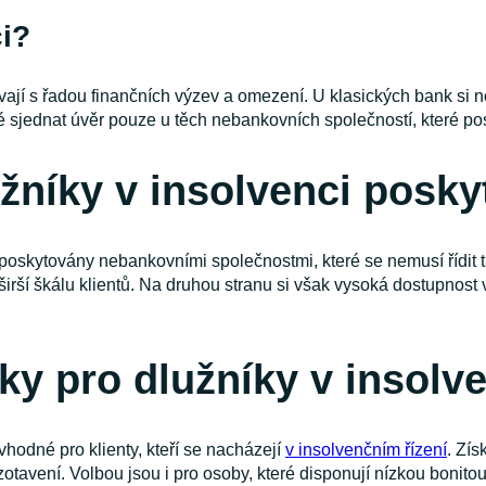
i?
vají s řadou finančních výzev a omezení. U klasických bank si n
é sjednat úvěr pouze u těch nebankovních společností, které po
žníky v insolvenci posky
poskytovány nebankovními společnostmi, které se nemusí řídit ta
irší škálu klientů. Na druhou stranu si však vysoká dostupnost
ky pro dlužníky v insolv
vhodné pro klienty, kteří se nacházejí
v insolvenčním řízení
. Zís
tavení. Volbou jsou i pro osoby, které disponují nízkou bonit