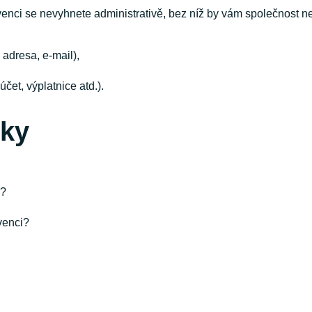
olvenci se nevyhnete administrativě, bez níž by vám společnost
 adresa, e-mail),
,
čet, výplatnice atd.).
zky
i?
venci?