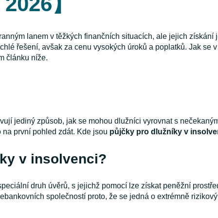
c 2026】
anným lanem v těžkých finančních situacích, ale jejich získání j
 rychlé řešení, avšak za cenu vysokých úroků a poplatků. Jak se 
m článku níže.
vují jediný způsob, jak se mohou dlužníci vyrovnat s nečekaným
 na první pohled zdát. Kde jsou
půjčky pro dlužníky v insolve
ky v insolvenci?
peciální druh úvěrů, s jejichž pomocí lze získat peněžní prostře
bankovních společností proto, že se jedná o extrémně rizikový 