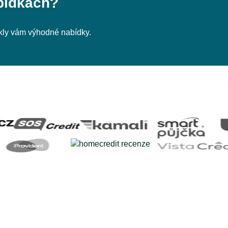
bídkách?
nikly vám výhodné nabídky.