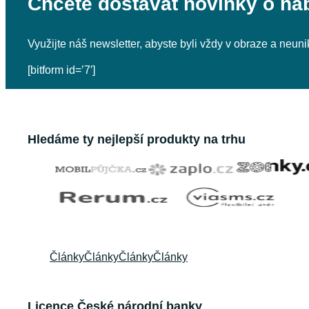
Chcete dostávat novinky o na
Využijte náš newsletter, abyste byli vždy v obraze a neu
[bitform id=’7′]
Hledáme ty nejlepší produkty na trhu
Články
Články
Články
Články
Licence České národní banky