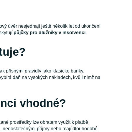
ový úvěr nesjednají ještě několik let od ukončení
skytují
půjčky pro dlužníky v insolvenci
.
tuje?
k přísnými pravidly jako klasické banky.
 vybírá daň na vysokých nákladech, kvůli nimž na
enci vhodné?
kané prostředky lze obratem využít k platbě
ou, nedostatečnými příjmy nebo mají dlouhodobé