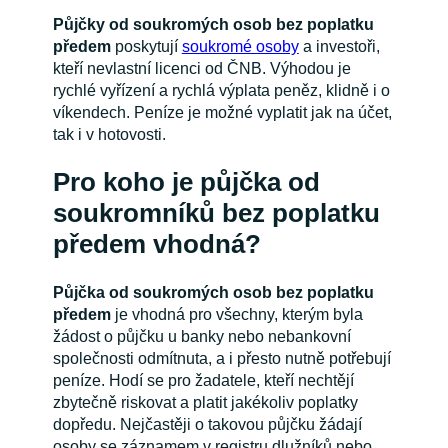
Půjčky od soukromých osob bez poplatku
předem
poskytují
soukromé osoby
a investoři,
kteří nevlastní licenci od ČNB. Výhodou je
rychlé vyřízení a rychlá výplata peněz, klidně i o
víkendech. Peníze je možné vyplatit jak na účet,
tak i v hotovosti.
Pro koho je půjčka od
soukromníků bez poplatku
předem vhodná?
Půjčka od soukromých osob bez poplatku
předem
je vhodná pro všechny, kterým byla
žádost o půjčku u banky nebo nebankovní
společnosti odmítnuta, a i přesto nutně potřebují
peníze. Hodí se pro žadatele, kteří nechtějí
zbytečně riskovat a platit jakékoliv poplatky
dopředu. Nejčastěji o takovou půjčku žádají
osoby se záznamem v registru dlužníků nebo