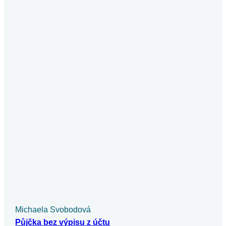
Michaela Svobodová
Půjčka bez výpisu z účtu