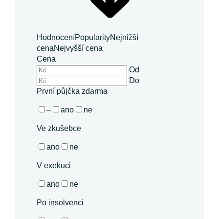
Hodnocení
Popularity
Nejnižší
cena
Nejvyšší cena
Cena
Od
Do
První půjčka zdarma
–
ano
ne
Ve zkušebce
ano
ne
V exekuci
ano
ne
Po insolvenci