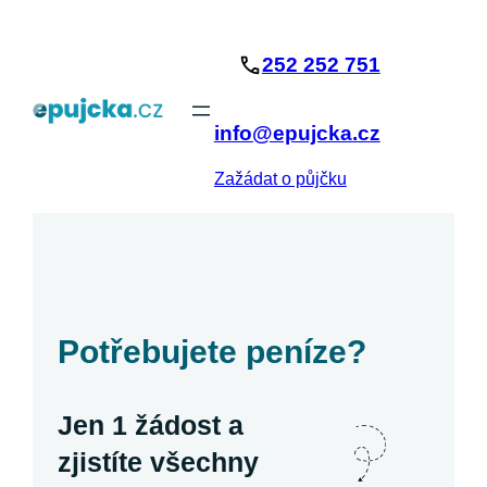
Přeskočit
na
252 252 751
obsah
info@epujcka.cz
Zažádat o půjčku
Potřebujete peníze?
Jen 1 žádost a
zjistíte všechny