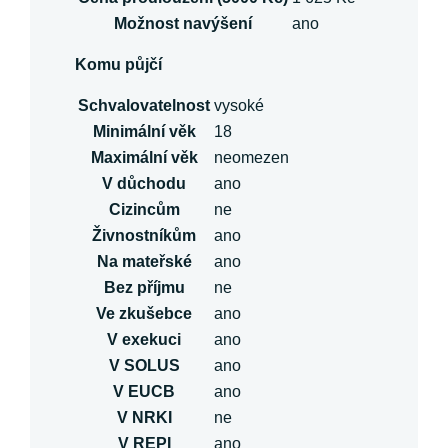
Možnost navýšení
ano
Komu půjčí
Schvalovatelnost
vysoké
Minimální věk
18
Maximální věk
neomezen
V důchodu
ano
Cizincům
ne
Živnostníkům
ano
Na mateřské
ano
Bez příjmu
ne
Ve zkušebce
ano
V exekuci
ano
V SOLUS
ano
V EUCB
ano
V NRKI
ne
V REPI
ano