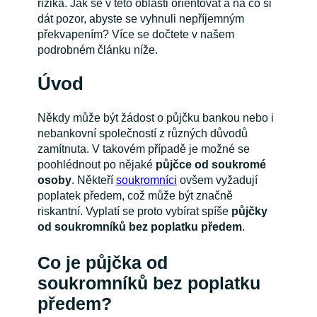
rizika. Jak se v této oblasti orientovat a na co si
dát pozor, abyste se vyhnuli nepříjemným
překvapením? Více se dočtete v našem
podrobném článku níže.
Úvod
Někdy může být žádost o půjčku bankou nebo i
nebankovní společností z různých důvodů
zamítnuta. V takovém případě je možné se
poohlédnout po nějaké
půjčce od soukromé
osoby
. Někteří
soukromníci
ovšem vyžadují
poplatek předem, což může být značně
riskantní. Vyplatí se proto vybírat spíše
půjčky
od soukromníků bez poplatku předem
.
Co je půjčka od
soukromníků bez poplatku
předem?