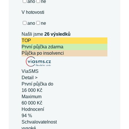
ano
ne
V hotovosti
ano
ne
Našli jsme
26
výsledků
TOP
První půjčka zdarma
Půjčka po insolvenci
ViaSMS
Detail >
První půjčka do
16 000 Kč
Maximum
60 000 Kč
Hodnocení
94 %
Schvalovatelnost
vysoké