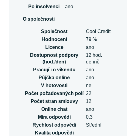
Po insolvenci
ano
O společnosti
Společnost
Cool Credit
Hodnocení
79 %
Licence
ano
Dostupnost podpory
12 hod.
(hod./den)
denně
Pracují i o víkendu
ano
Půjčka online
ano
V hotovosti
ne
Počet požadovaných polí
22
Počet stran smlouvy
12
Online chat
ano
Míra odpovědi
0.3
Rychlost odpovědi
Střední
Kvalita odpovědi