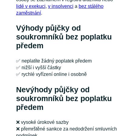
lidé v exekuci
,
v insolvenci
a
bez stálého
zaměstnání
.
Výhody půjčky od
soukromníků bez poplatku
předem
✅ neplatíte žádný poplatek předem
✅ nižší i vyšší částky
✅ rychlé vyřízení online i osobně
Nevýhody půjčky od
soukromníků bez poplatku
předem
❌ vysoké úrokové sazby
❌ přemrštěné sankce za nedodržení smluvních
podmínek