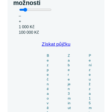
možnosti
–
+
1 000 Kč
100 000 Kč
Získat půjčku
B
Z
P
e
a
e
z
b
ní
p
e
z
e
r
e
č
e
u
n
je
ž
é
n
z
a
3
a
o
m
1
v
in
5
ě
ut
m