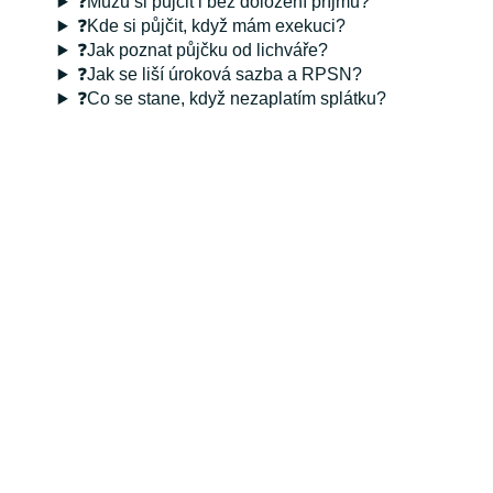
❓Můžu si půjčit i bez doložení příjmů?
❓Kde si půjčit, když mám exekuci?
❓Jak poznat půjčku od lichváře?
❓Jak se liší úroková sazba a RPSN?
❓Co se stane, když nezaplatím splátku?