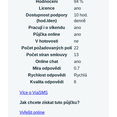
Hodnocení
94 %
Licence
ano
Dostupnost podpory
10 hod.
(hod./den)
denně
Pracují i o víkendu
ano
Půjčka online
ano
V hotovosti
ne
Počet požadovaných polí
22
Počet stran smlouvy
13
Online chat
ano
Míra odpovědi
0.7
Rychlost odpovědi
Rychlá
Kvalita odpovědi
6
Více o ViaSMS
Jak chcete získat tuto půjčku?
Vyřešit online