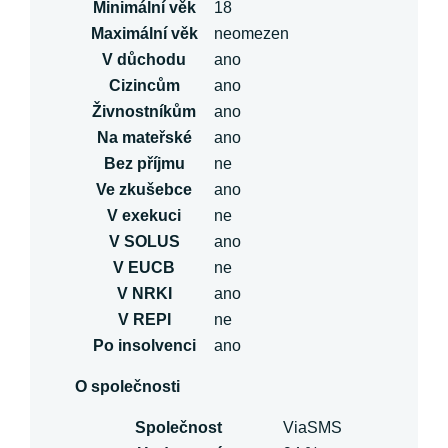
Minimální věk
18
Maximální věk
neomezen
V důchodu
ano
Cizincům
ano
Živnostníkům
ano
Na mateřské
ano
Bez příjmu
ne
Ve zkušebce
ano
V exekuci
ne
V SOLUS
ano
V EUCB
ne
V NRKI
ano
V REPI
ne
Po insolvenci
ano
O společnosti
Společnost
ViaSMS