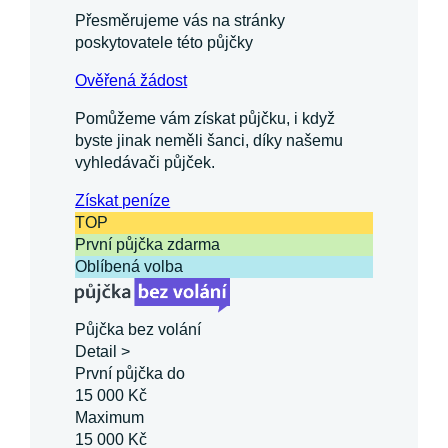
Přesměrujeme vás na stránky
poskytovatele této půjčky
Ověřená žádost
Pomůžeme vám získat půjčku, i když
byste jinak neměli šanci, díky našemu
vyhledávači půjček.
Získat
peníze
TOP
První půjčka zdarma
Oblíbená volba
Půjčka bez volání
Detail >
První půjčka do
15 000 Kč
Maximum
15 000 Kč