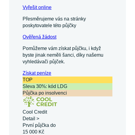
Vyřešit online
Přesměrujeme vás na stránky
poskytovatele této půjčky
Ověřená žádost
Pomůžeme vám získat půjčku, i když
byste jinak neměli šanci, díky našemu
vyhledávači půjček.
Získat
peníze
TOP
Sleva 30%: kód LDG
Půjčka po insolvenci
Cool Credit
Detail >
První půjčka do
15 000 Kč