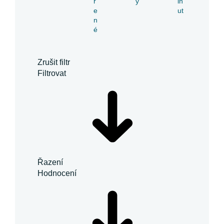
ř
y
in
e
ut
n
é
Zrušit filtr
Filtrovat
Řazení
Hodnocení