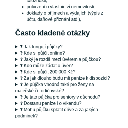
totožnosti,
potvrzení o vlastnictví nemovitosti,
doklady o příjmech a výdajích (výpis z
účtu, daňové přiznání atd.),
Často kladené otázky
❓ Jak fungují půjčky?
❓ Kde si půjčit online?
❓ Jaký je rozdíl mezi úvěrem a půjčkou?
❓ Kdo může žádat o úvěr?
❓ Kde si půjčit 200 000 Kč?
❓ Za jak dlouho budu mít peníze k dispozici?
❓ Je půjčka vhodná také pro ženy na
mateřské či rodičovské?
❓ Je tato půjčka pro seniory v důchodu?
❓ Dostanu peníze i o víkendu?
❓ Mohu půjčku splatit dříve a za jakých
podmínek?