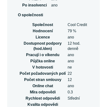
Po insolvenci
ano
O společnosti
Společnost
Cool Credit
Hodnocení
79 %
Licence
ano
Dostupnost podpory
12 hod.
(hod./den)
denně
Pracují i o víkendu
ano
Půjčka online
ano
V hotovosti
ne
Počet požadovaných polí
22
Počet stran smlouvy
12
Online chat
ano
Míra odpovědi
0.3
Rychlost odpovědi
Střední
Kvalita odpovědi