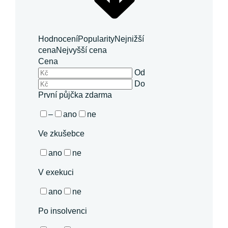
Hodnocení
Popularity
Nejnižší
cena
Nejvyšší cena
Cena
Od
Do
První půjčka zdarma
–
ano
ne
Ve zkušebce
ano
ne
V exekuci
ano
ne
Po insolvenci