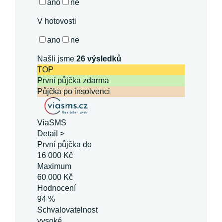
ano
ne
V hotovosti
ano
ne
Našli jsme
26
výsledků
TOP
První půjčka zdarma
Půjčka po insolvenci
ViaSMS
Detail >
První půjčka do
16 000 Kč
Maximum
60 000 Kč
Hodnocení
94 %
Schvalovatelnost
vysoké