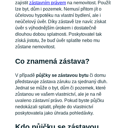
zajistit
zástavním právem
na nemovitost. Použít
lze byt, dům i pozemek. Nemusí přitom jít o
účelovou hypotéku na vlastní bydlení, ale i
neúčelový úvěr. Díky zástavě lze navíc získat
úvěr s výhodnějším úrokem i dostatečně
dlouhou dobou splatnosti. Poskytovatel tak
získá jistotu, že buď úvěr splatíte nebo mu
zůstane nemovitost.
Co znamená zástava?
V případě
půjčky se zástavou bytu
či domu
představuje zástava záruku za sjednaný dluh.
Jednat se může o byt, dům či pozemek, které
zůstanou ve vašem vlastnictví, ale je na ně
uvaleno zástavní právo. Pokud byste půjčku
nedokázali splatit, přejde do vlastnictví
poskytovatela jako úhrada pohledávky.
Kdo půjčku se zástavou