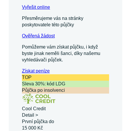
Vyřešit online
Přesměrujeme vás na stránky
poskytovatele této půjčky
Ověřená žádost
Pomůžeme vám získat půjčku, i když
byste jinak neměli šanci, díky našemu
vyhledávači půjček.
Získat
peníze
TOP
Sleva 30%: kód LDG
Půjčka po insolvenci
Cool Credit
Detail >
První půjčka do
15 000 Kč