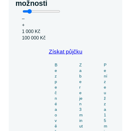
možnosti
–
+
1 000 Kč
100 000 Kč
Získat půjčku
B
Z
P
e
a
e
z
b
ní
p
e
z
e
r
e
č
e
u
n
je
ž
é
n
z
a
3
a
o
m
1
v
in
5
ě
ut
m