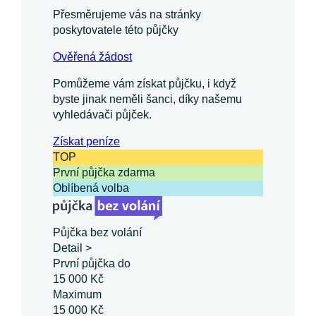
Přesměrujeme vás na stránky
poskytovatele této půjčky
Ověřená žádost
Pomůžeme vám získat půjčku, i když
byste jinak neměli šanci, díky našemu
vyhledávači půjček.
Získat
peníze
TOP
První půjčka zdarma
Oblíbená volba
Půjčka bez volání
Detail >
První půjčka do
15 000 Kč
Maximum
15 000 Kč