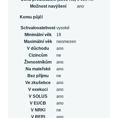
Možnost navýšení
ano
Komu půjčí
Schvalovatelnost
vysoké
Minimální věk
18
Maximální věk
neomezen
V důchodu
ano
Cizincům
ne
Živnostníkům
ano
Na mateřské
ano
Bez příjmu
ne
Ve zkušebce
ano
V exekuci
ano
V SOLUS
ano
V EUCB
ano
V NRKI
ne
V REPI
ano