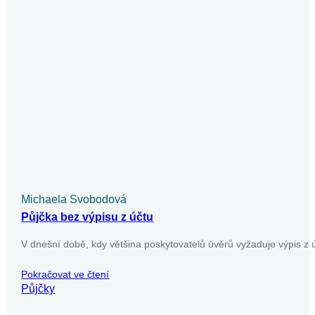
Michaela Svobodová
Půjčka bez výpisu z účtu
V dnešní době, kdy většina poskytovatelů úvěrů vyžaduje výpis z ú
Pokračovat ve čtení
Půjčky