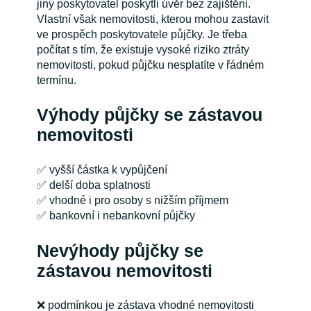
jiný poskytovatel poskytli úvěr bez zajištění.
Vlastní však nemovitosti, kterou mohou zastavit
ve prospěch poskytovatele půjčky. Je třeba
počítat s tím, že existuje vysoké riziko ztráty
nemovitosti, pokud půjčku nesplatíte v řádném
termínu.
Výhody půjčky se zástavou
nemovitosti
✅ vyšší částka k vypůjčení
✅ delší doba splatnosti
✅ vhodné i pro osoby s nižším příjmem
✅ bankovní i nebankovní půjčky
Nevýhody půjčky se
zástavou nemovitosti
❌ podmínkou je zástava vhodné nemovitosti