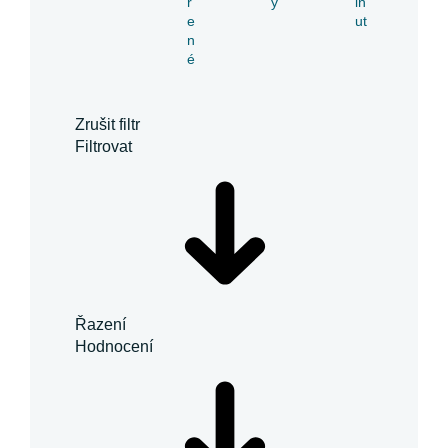
ř
y
in
e
ut
n
é
Zrušit filtr
Filtrovat
Řazení
Hodnocení