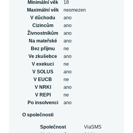
Minimální věk
18
Maximální věk
neomezen
V důchodu
ano
Cizincům
ano
Živnostníkům
ano
Na mateřské
ano
Bez příjmu
ne
Ve zkušebce
ano
V exekuci
ne
V SOLUS
ano
V EUCB
ne
V NRKI
ano
V REPI
ne
Po insolvenci
ano
O společnosti
Společnost
ViaSMS