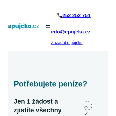
Přeskočit
na
252 252 751
obsah
info@epujcka.cz
Zažádat o půjčku
Potřebujete peníze?
Jen 1 žádost a
zjistíte všechny