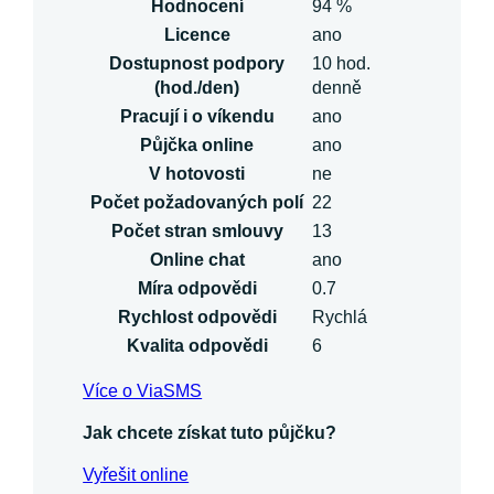
Hodnocení
94 %
Licence
ano
Dostupnost podpory
10 hod.
(hod./den)
denně
Pracují i o víkendu
ano
Půjčka online
ano
V hotovosti
ne
Počet požadovaných polí
22
Počet stran smlouvy
13
Online chat
ano
Míra odpovědi
0.7
Rychlost odpovědi
Rychlá
Kvalita odpovědi
6
Více o ViaSMS
Jak chcete získat tuto půjčku?
Vyřešit online