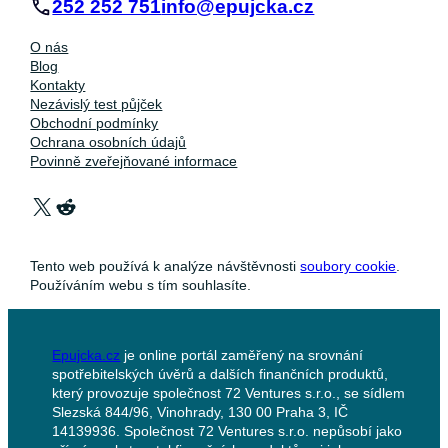
252 252 751
info@epujcka.cz
O nás
Blog
Kontakty
Nezávislý test půjček
Obchodní podmínky
Ochrana osobních údajů
Povinně zveřejňované informace
X
Reddit
Tento web používá k analýze návštěvnosti
soubory cookie
.
Používáním webu s tím souhlasíte.
Epujcka.cz
je online portál zaměřený na srovnání
spotřebitelských úvěrů a dalších finančních produktů,
který provozuje společnost 72 Ventures s.r.o., se sídlem
Slezská 844/96, Vinohrady, 130 00 Praha 3, IČ
14139936. Společnost 72 Ventures s.r.o. nepůsobí jako