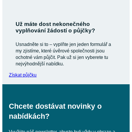
Už máte dost nekonečného
vyplňování žádostí o půjčky?
Usnadněte si to – vyplňte jen jeden formulář a
my zjistíme, které úvěrové společnosti jsou
ochotné vám půjčit. Pak už si jen vyberete tu
nejvýhodnější nabídku.
Získat půjčku
Chcete dostávat novinky o
nabídkách?
Využijte náš newsletter, abyste byli vždy v obraze a