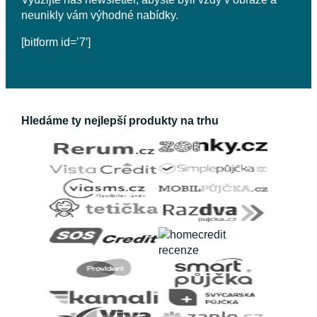
neunikly vám výhodné nabídky.
[bitform id=’7′]
Hledáme ty nejlepší produkty na trhu