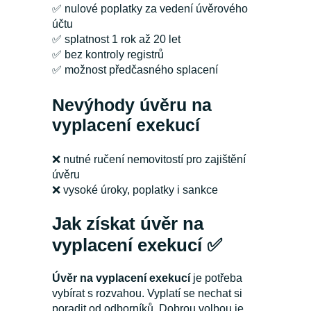
✅ nulové poplatky za vedení úvěrového
účtu
✅ splatnost 1 rok až 20 let
✅ bez kontroly registrů
✅ možnost předčasného splacení
Nevýhody úvěru na
vyplacení exekucí
❌ nutné ručení nemovitostí pro zajištění
úvěru
❌ vysoké úroky, poplatky i sankce
Jak získat úvěr na
vyplacení exekucí ✅
Úvěr na vyplacení exekucí
je potřeba
vybírat s rozvahou. Vyplatí se nechat si
poradit od odborníků. Dobrou volbou je