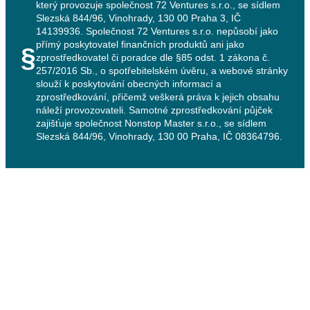
který provozuje společnost 72 Ventures s.r.o., se sídlem
Slezská 844/96, Vinohrady, 130 00 Praha 3, IČ
14139936. Společnost 72 Ventures s.r.o. nepůsobí jako
přímý poskytovatel finančních produktů ani jako
§
zprostředkovatel či poradce dle §85 odst. 1 zákona č.
257/2016 Sb., o spotřebitelském úvěru, a webové stránky
slouží k poskytování obecných informací a
zprostředkování, přičemž veškerá práva k jejich obsahu
náleží provozovateli. Samotné zprostředkování půjček
zajišťuje společnost Nonstop Master s.r.o., se sídlem
Slezská 844/96, Vinohrady, 130 00 Praha, IČ 08364796.