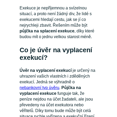
Exekuce je nepříjemnou a svízelnou
situací, a proto není žádný div, že lidé s
exekucemi hledají cestu, jak se jí co
nejrychleji zbavit. Řešením může být
půjčka na splacení exekuce
, díky které
budou mít o jednu velkou starost méně.
Co je úvěr na vyplacení
exekucí?
Úvěr na vyplacení exekucí
je určený na
uhrazení vašich vlastních i zděděných
exekucí. Jedná se výhradně o
nebankovní typ úvěru
.
Půjčka na
vyplacení exekuce
funguje tak, že
peníze nejdou na účet žadateli, ale jsou
převedeny na účet exekutora nebo
věřitelů. Díky tomu bude může být celá
situace rychle vyřízena a exekuční řízení