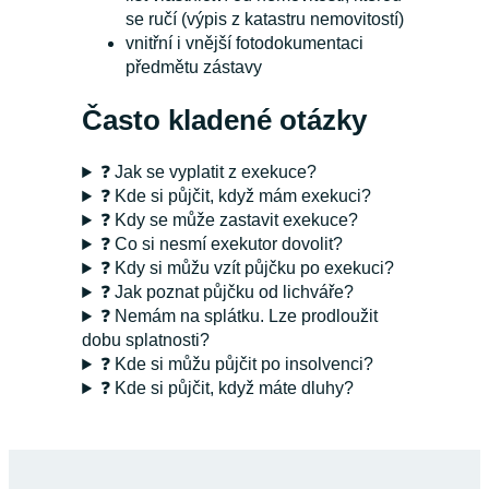
se ručí (výpis z katastru nemovitostí)
vnitřní i vnější fotodokumentaci
předmětu zástavy
Často kladené otázky
❓ Jak se vyplatit z exekuce?
❓ Kde si půjčit, když mám exekuci?
❓ Kdy se může zastavit exekuce?
❓ Co si nesmí exekutor dovolit?
❓ Kdy si můžu vzít půjčku po exekuci?
❓ Jak poznat půjčku od lichváře?
❓ Nemám na splátku. Lze prodloužit
dobu splatnosti?
❓ Kde si můžu půjčit po insolvenci?
❓ Kde si půjčit, když máte dluhy?