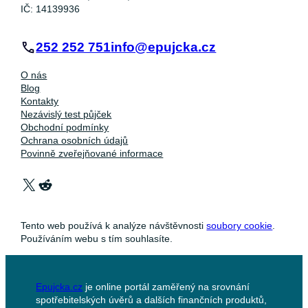
IČ: 14139936
252 252 751
info@epujcka.cz
O nás
Blog
Kontakty
Nezávislý test půjček
Obchodní podmínky
Ochrana osobních údajů
Povinně zveřejňované informace
X
Reddit
Tento web používá k analýze návštěvnosti
soubory cookie
.
Používáním webu s tím souhlasíte.
Epujcka.cz
je online portál zaměřený na srovnání
spotřebitelských úvěrů a dalších finančních produktů,