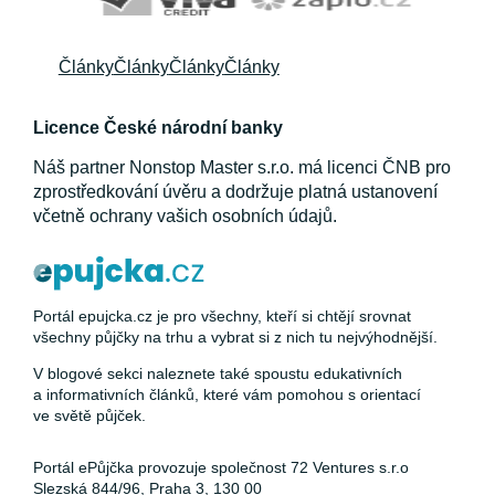
Články
Články
Články
Články
Licence České národní banky
Náš partner Nonstop Master s.r.o. má licenci ČNB pro
zprostředkování úvěru a dodržuje platná ustanovení
včetně ochrany vašich osobních údajů.
Portál epujcka.cz je pro všechny, kteří si chtějí srovnat
všechny půjčky na trhu a vybrat si z nich tu nejvýhodnější.
V blogové sekci naleznete také spoustu edukativních
a informativních článků, které vám pomohou s orientací
ve světě půjček.
Portál ePůjčka provozuje společnost 72 Ventures s.r.o
Slezská 844/96, Praha 3, 130 00