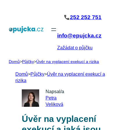
Přeskočit
na
252 252 751
obsah
info@epujcka.cz
Zažádat o půjčku
Domů
>
Půjčky
>
Úvěr na vyplacení exekucí a rizika
Domů
>
Půjčky
>
Úvěr na vyplacení exekucí a
rizika
Napsal/a
Petra
Veliková
Úvěr na vyplacení
exekucí a jaká jsou