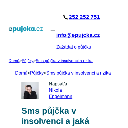
Přeskočit
na
252 252 751
obsah
info@epujcka.cz
Zažádat o půjčku
Domů
>
Půjčky
>
Sms půjčka v insolvenci a rizika
Domů
>
Půjčky
>
Sms půjčka v insolvenci a rizika
Napsal/a
Nikola
Engelmann
Sms půjčka v
insolvenci a jaká