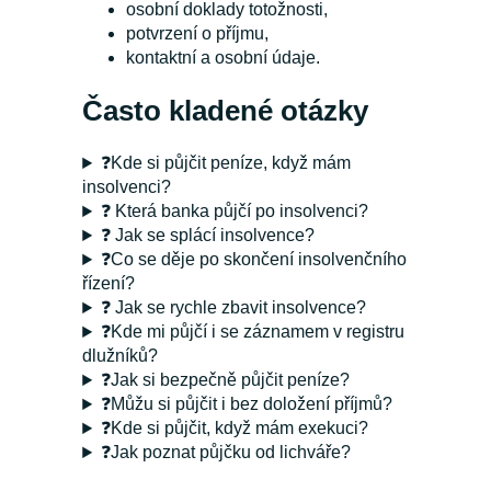
osobní doklady totožnosti,
potvrzení o příjmu,
kontaktní a osobní údaje.
Často kladené otázky
❓Kde si půjčit peníze, když mám
insolvenci?
❓ Která banka půjčí po insolvenci?
❓ Jak se splácí insolvence?
❓Co se děje po skončení insolvenčního
řízení?
❓ Jak se rychle zbavit insolvence?
❓Kde mi půjčí i se záznamem v registru
dlužníků?
❓Jak si bezpečně půjčit peníze?
❓Můžu si půjčit i bez doložení příjmů?
❓Kde si půjčit, když mám exekuci?
❓Jak poznat půjčku od lichváře?