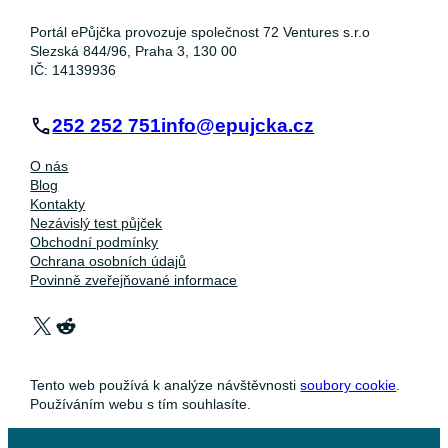
Portál ePůjčka provozuje společnost 72 Ventures s.r.o
Slezská 844/96, Praha 3, 130 00
IČ: 14139936
252 252 751
info@epujcka.cz
O nás
Blog
Kontakty
Nezávislý test půjček
Obchodní podmínky
Ochrana osobních údajů
Povinně zveřejňované informace
X
Reddit
Tento web používá k analýze návštěvnosti
soubory cookie
.
Používáním webu s tím souhlasíte.