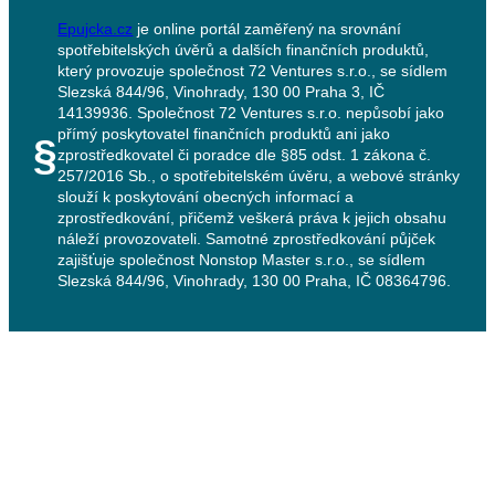
Epujcka.cz
je online portál zaměřený na srovnání
spotřebitelských úvěrů a dalších finančních produktů,
který provozuje společnost 72 Ventures s.r.o., se sídlem
Slezská 844/96, Vinohrady, 130 00 Praha 3, IČ
14139936. Společnost 72 Ventures s.r.o. nepůsobí jako
přímý poskytovatel finančních produktů ani jako
§
zprostředkovatel či poradce dle §85 odst. 1 zákona č.
257/2016 Sb., o spotřebitelském úvěru, a webové stránky
slouží k poskytování obecných informací a
zprostředkování, přičemž veškerá práva k jejich obsahu
náleží provozovateli. Samotné zprostředkování půjček
zajišťuje společnost Nonstop Master s.r.o., se sídlem
Slezská 844/96, Vinohrady, 130 00 Praha, IČ 08364796.