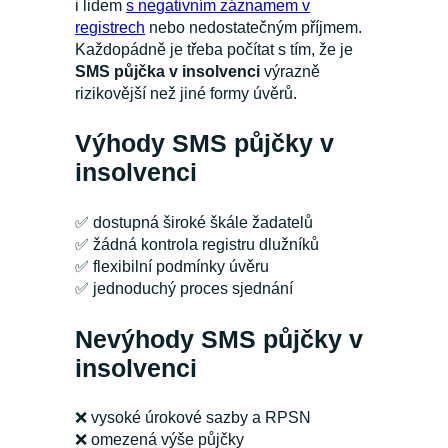
i lidem
s negativním záznamem v
registrech
nebo nedostatečným příjmem.
Každopádně je třeba počítat s tím, že je
SMS půjčka v insolvenci
výrazně
rizikovější než jiné formy úvěrů.
Výhody SMS půjčky v
insolvenci
✅ dostupná široké škále žadatelů
✅ žádná kontrola registru dlužníků
✅ flexibilní podmínky úvěru
✅ jednoduchý proces sjednání
Nevýhody SMS půjčky v
insolvenci
❌ vysoké úrokové sazby a RPSN
❌ omezená výše půjčky