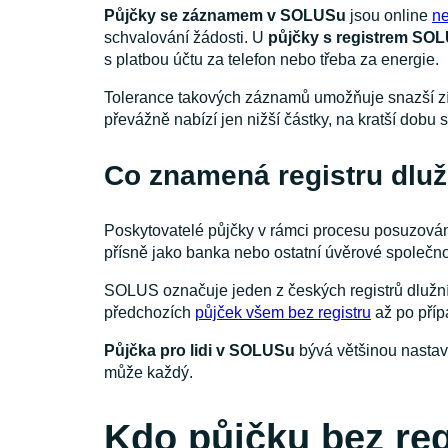
Půjčky se záznamem v SOLUSu
jsou online
ne
schvalování žádosti. U
půjčky s registrem SO
s platbou účtu za telefon nebo třeba za energie.
Tolerance takových záznamů umožňuje snazší z
převážně nabízí jen nižší částky, na kratší dobu
Co znamená registru dlu
Poskytovatelé půjčky v rámci procesu posuzování 
přísně jako banka nebo ostatní úvěrové společno
SOLUS označuje jeden z českých registrů dlužník
předchozích
půjček všem bez registru
až po příp
Půjčka pro lidi v SOLUSu
bývá většinou nastave
může každý.
Kdo půjčku bez re