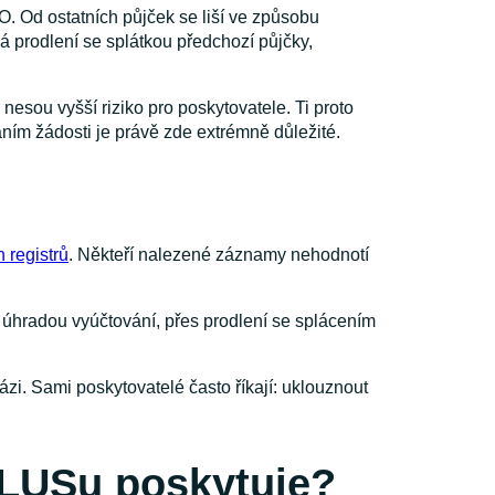
O. Od ostatních půjček se liší ve způsobu
á prodlení se splátkou předchozí půjčky,
 nesou vyšší riziko pro poskytovatele. Ti proto
áním žádosti je právě zde extrémně důležité.
 registrů
. Někteří nalezené záznamy nehodnotí
 úhradou vyúčtování, přes prodlení se splácením
zi. Sami poskytovatelé často říkají: uklouznout
OLUSu poskytuje?