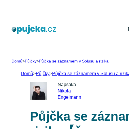
Přeskočit
na
obsah
Domů
>
Půjčky
>
Půjčka se záznamem v Solusu a rizika
Domů
>
Půjčky
>
Půjčka se záznamem v Solusu a rizik
Napsal/a
Nikola
Engelmann
Půjčka se zázna