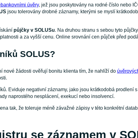
bankovními úvěry
, jež jsou poskytovány na rodné číslo nebo IČ
LUS
jsou tolerovány drobné záznamy, kterými se myslí krátkodob
ískání
půjčky v SOLUSu
. Na druhou stranu s sebou tyto půjčky
 splatnosti a za vyšší cenu. Online srovnání cen půjček před pod
žníků SOLUS?
nové žádosti ověřují bonitu klienta tím, že nahlíží do
úvěrových
sti.
ů. Eviduje negativní záznamy, jako jsou krátkodobá prodlení s
ady naprostého nesplácení, exekucí nebo insolvencí.
na tak, že toleruje méně závažné zápisy v této konkrétní databá
gistru se záznamem v S