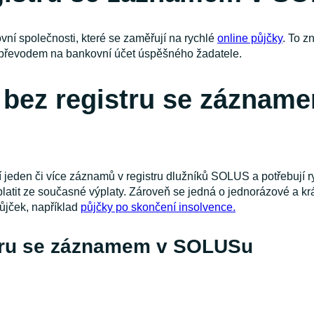
vní společnosti, které se zaměřují na rychlé
online půjčky
. To z
o převodem na bankovní účet úspěšného žadatele.
a bez registru se zázna
jí jeden či více záznamů v registru dlužníků SOLUS a potřebují 
atit ze současné výplaty. Zároveň se jedná o jednorázové a kr
půjček, například
půjčky po skončení insolvence.
stru se záznamem v SOLUSu