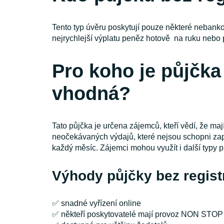
Tento typ úvěru poskytují pouze některé nebanko
nejrychlejší výplatu peněz hotově na ruku neb
Pro koho je půjčk
vhodná?
Tato půjčka je určena zájemců, kteří vědí, že ma
neočekávaných výdajů, které nejsou schopni zapl
každý měsíc. Zájemci mohou využít i další typy 
Výhody půjčky bez regi
✅ snadné vyřízení online
✅ někteří poskytovatelé mají provoz NON STOP