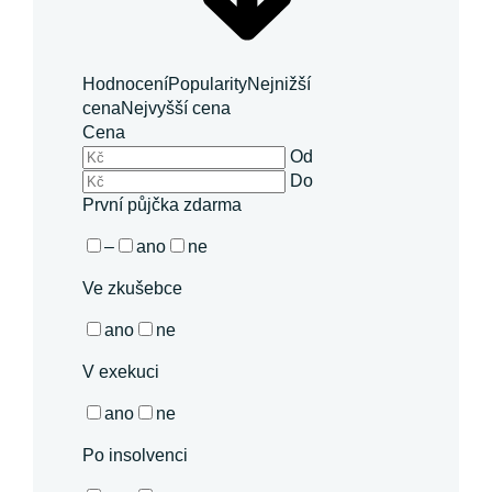
Hodnocení
Popularity
Nejnižší
cena
Nejvyšší cena
Cena
Od
Do
První půjčka zdarma
–
ano
ne
Ve zkušebce
ano
ne
V exekuci
ano
ne
Po insolvenci