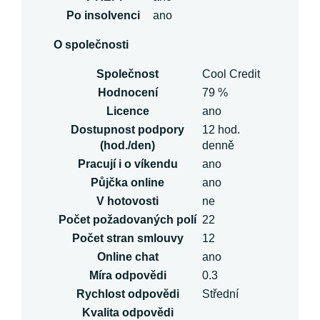
Po insolvenci
ano
O společnosti
Společnost
Cool Credit
Hodnocení
79 %
Licence
ano
Dostupnost podpory
12 hod.
(hod./den)
denně
Pracují i o víkendu
ano
Půjčka online
ano
V hotovosti
ne
Počet požadovaných polí
22
Počet stran smlouvy
12
Online chat
ano
Míra odpovědi
0.3
Rychlost odpovědi
Střední
Kvalita odpovědi