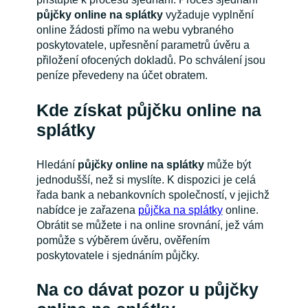
půjčky online na splátky
vyžaduje vyplnění
online žádosti přímo na webu vybraného
poskytovatele, upřesnění parametrů úvěru a
přiložení ofocených dokladů. Po schválení jsou
peníze převedeny na účet obratem.
Kde získat půjčku online na
splátky
Hledání
půjčky online na splátky
může být
jednodušší, než si myslíte. K dispozici je celá
řada bank a nebankovních společností, v jejichž
nabídce je zařazena
půjčka na splátky
online.
Obrátit se můžete i na online srovnání, jež vám
pomůže s výběrem úvěru, ověřením
poskytovatele i sjednáním půjčky.
Na co dávat pozor u půjčky