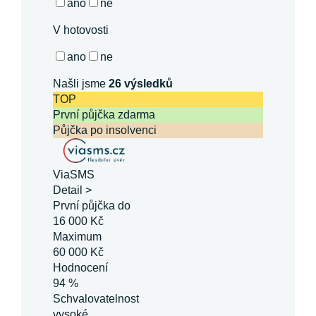
ano
ne
V hotovosti
ano
ne
Našli jsme
26
výsledků
TOP
První půjčka zdarma
Půjčka po insolvenci
ViaSMS
Detail >
První půjčka do
16 000 Kč
Maximum
60 000 Kč
Hodnocení
94 %
Schvalovatelnost
vysoké