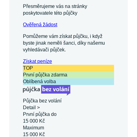
Přesměrujeme vás na stránky
poskytovatele této půjčky
Ověřená žádost
Pomůžeme vám získat půjčku, i když
byste jinak neměli šanci, díky našemu
vyhledávači půjček.
Získat
peníze
TOP
První půjčka zdarma
Oblíbená volba
Půjčka bez volání
Detail >
První půjčka do
15 000 Kč
Maximum
15 000 Kč