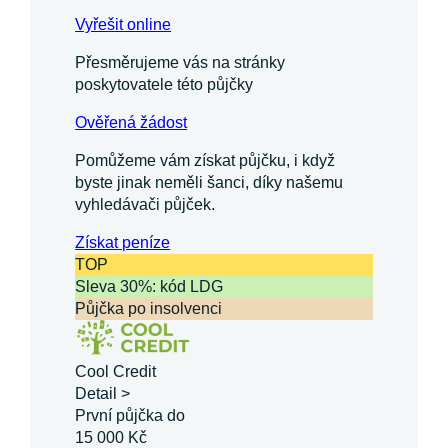
Vyřešit online
Přesměrujeme vás na stránky
poskytovatele této půjčky
Ověřená žádost
Pomůžeme vám získat půjčku, i když
byste jinak neměli šanci, díky našemu
vyhledávači půjček.
Získat
peníze
TOP
Sleva 30%: kód LDG
Půjčka po insolvenci
Cool Credit
Detail >
První půjčka do
15 000 Kč