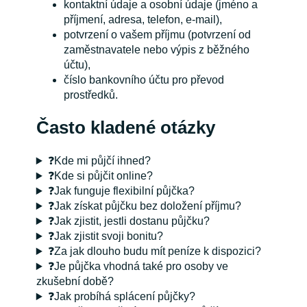
kontaktní údaje a osobní údaje (jméno a
příjmení, adresa, telefon, e-mail),
potvrzení o vašem příjmu (potvrzení od
zaměstnavatele nebo výpis z běžného
účtu),
číslo bankovního účtu pro převod
prostředků.
Často kladené otázky
❓Kde mi půjčí ihned?
❓Kde si půjčit online?
❓Jak funguje flexibilní půjčka?
❓Jak získat půjčku bez doložení příjmu?
❓Jak zjistit, jestli dostanu půjčku?
❓Jak zjistit svoji bonitu?
❓Za jak dlouho budu mít peníze k dispozici?
❓Je půjčka vhodná také pro osoby ve
zkušební době?
❓Jak probíhá splácení půjčky?