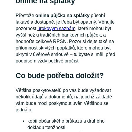
online na splátky
Přestože
online půjčka na splátky
působí
lákavě a dostupně, je třeba být opatrný. Věnujte
pozornost
úrokovým sazbám
, které mohou být
vyšší než u tradičních bankovních půjček, a
hodnoťte celkové RPSN. Pozor si dejte také na
přítomnost skrytých poplatků, které mohou být
ukryté v úvěrové smlouvě – tu byste si měli před
podpisem vždy pečlivě pročíst.
Co bude potřeba doložit?
Většina poskytovatelů po vás bude vyžadovat
několik údajů a dokumentů, na jejichž základě
vám bude moci poskytnout úvěr. Většinou se
jedná o:
kopii občanského průkazu a druhého
dokladu totožnosti,