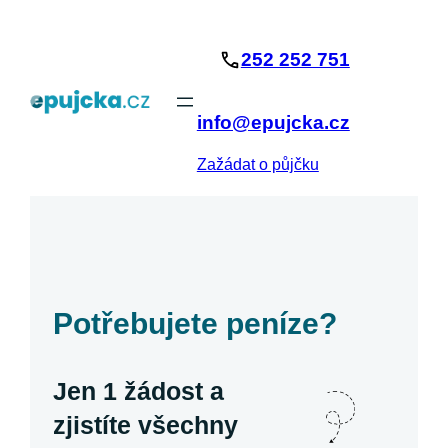
Přeskočit
na
252 252 751
obsah
info@epujcka.cz
Zažádat o půjčku
Potřebujete peníze?
Jen 1 žádost a
zjistíte všechny