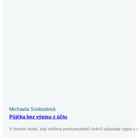
Půjčka od soukromé osoby
Půjčky od soukromých osob představují lákavou a zároveň
riskantní alternativu k běžným spotřebitelským úvěrům. Může
být poslední záchranou pro ty,…
Pokračovat ve čtení
Půjčky
Michaela Svobodová
Půjčka v exekuci a vše o ní a rizika
Půjčka v exekuci představuje riziko, které nelze podceňovat.
V našem článku se dozvíte, jaké podmínky musíte splnit,
abyste získali půjčku…
Pokračovat ve čtení
Půjčky