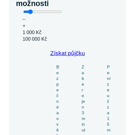
možnosti
–
+
1 000 Kč
100 000 Kč
Získat půjčku
B
Z
P
e
a
e
z
b
ní
p
e
z
e
r
e
č
e
u
n
je
ž
é
n
z
a
3
a
o
m
1
v
in
5
ě
ut
m