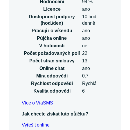
Hodnocení
94 %
Licence
ano
Dostupnost podpory
10 hod.
(hod./den)
denně
Pracují i o víkendu
ano
Půjčka online
ano
V hotovosti
ne
Počet požadovaných polí
22
Počet stran smlouvy
13
Online chat
ano
Míra odpovědi
0.7
Rychlost odpovědi
Rychlá
Kvalita odpovědi
6
Více o ViaSMS
Jak chcete získat tuto půjčku?
Vyřešit online