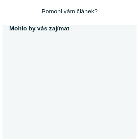
Pomohl vám článek?
Mohlo by vás zajímat
Michaela Svobodová
Půjčka bez výpisu z účtu
V dnešní době, kdy většina poskytovatelů úvěrů vyžaduje
výpis z účtu, se půjčky bez tohoto dokumentu stávají
atraktivní alternativou pro…
Pokračovat ve čtení
Půjčky
Michaela Dočkalová