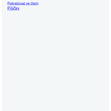
Už máte dost nekonečného
vyplňování žádostí o půjčky?
Usnadněte si to – vyplňte jen jeden formulář a
my zjistíme, které úvěrové společnosti jsou
ochotné vám půjčit. Pak už si jen vyberete tu
nejvýhodnější nabídku.
Získat půjčku
Chcete dostávat novinky o
nabídkách?
Využijte náš newsletter, abyste byli vždy v obraze a