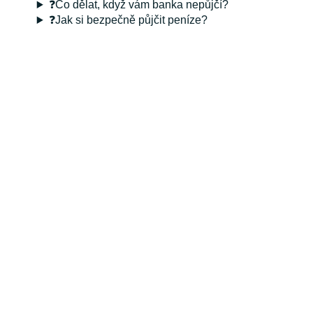
❓Co dělat, když vám banka nepůjčí?
❓Jak si bezpečně půjčit peníze?