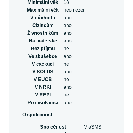
Minimální věk
18
Maximální věk
neomezen
V důchodu
ano
Cizincům
ano
Živnostníkům
ano
Na mateřské
ano
Bez příjmu
ne
Ve zkušebce
ano
V exekuci
ne
V SOLUS
ano
V EUCB
ne
V NRKI
ano
V REPI
ne
Po insolvenci
ano
O společnosti
Společnost
ViaSMS