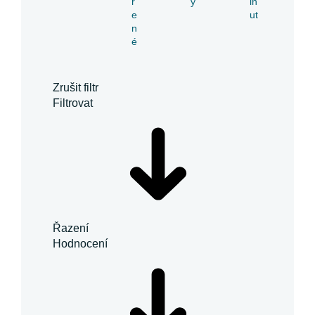
ř
y
in
e
ut
n
é
Zrušit filtr
Filtrovat
Řazení
Hodnocení