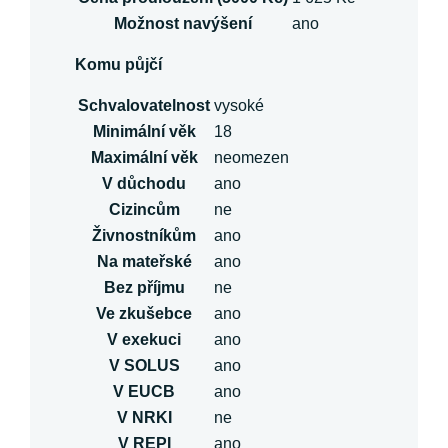
Možnost navýšení
ano
Komu půjčí
Schvalovatelnost
vysoké
Minimální věk
18
Maximální věk
neomezen
V důchodu
ano
Cizincům
ne
Živnostníkům
ano
Na mateřské
ano
Bez příjmu
ne
Ve zkušebce
ano
V exekuci
ano
V SOLUS
ano
V EUCB
ano
V NRKI
ne
V REPI
ano