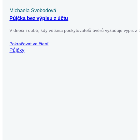
abyste získali půjčku…
Pokračovat ve čtení
Půjčky
Už máte dost nekonečného
vyplňování žádostí o půjčky?
Usnadněte si to – vyplňte jen jeden formulář a
my zjistíme, které úvěrové společnosti jsou
ochotné vám půjčit. Pak už si jen vyberete tu
nejvýhodnější nabídku.
Získat půjčku