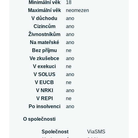
Minimální věk
18
Maximální věk
neomezen
V důchodu
ano
Cizincům
ano
Živnostníkům
ano
Na mateřské
ano
Bez příjmu
ne
Ve zkušebce
ano
V exekuci
ne
V SOLUS
ano
V EUCB
ne
V NRKI
ano
V REPI
ne
Po insolvenci
ano
O společnosti
Společnost
ViaSMS