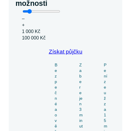
možnosti
–
+
1 000 Kč
100 000 Kč
Získat půjčku
B
Z
P
e
a
e
z
b
ní
p
e
z
e
r
e
č
e
u
n
je
ž
é
n
z
a
3
a
o
m
1
v
in
5
ě
ut
m