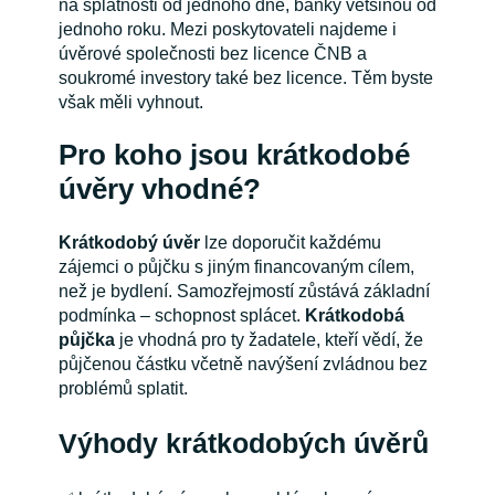
na splatnosti od jednoho dne, banky většinou od
jednoho roku. Mezi poskytovateli najdeme i
úvěrové společnosti bez licence ČNB a
soukromé investory také bez licence. Těm byste
však měli vyhnout.
Pro koho jsou krátkodobé
úvěry vhodné?
Krátkodobý úvěr
lze doporučit každému
zájemci o půjčku s jiným financovaným cílem,
než je bydlení. Samozřejmostí zůstává základní
podmínka – schopnost splácet.
Krátkodobá
půjčka
je vhodná pro ty žadatele, kteří vědí, že
půjčenou částku včetně navýšení zvládnou bez
problémů splatit.
Výhody krátkodobých úvěrů