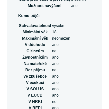
Možnost navýšení
ano
Komu půjčí
Schvalovatelnost
vysoké
Minimální věk
18
Maximální věk
neomezen
V důchodu
ano
Cizincům
ne
Živnostníkům
ano
Na mateřské
ano
Bez příjmu
ne
Ve zkušebce
ano
V exekuci
ano
V SOLUS
ano
V EUCB
ano
V NRKI
ne
V REPI
ano