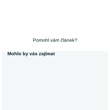
Pomohl vám článek?
Mohlo by vás zajímat
Michaela Svobodová
Půjčka bez výpisu z účtu
V dnešní době, kdy většina poskytovatelů úvěrů vyžaduje
výpis z účtu, se půjčky bez tohoto dokumentu stávají
atraktivní alternativou pro…