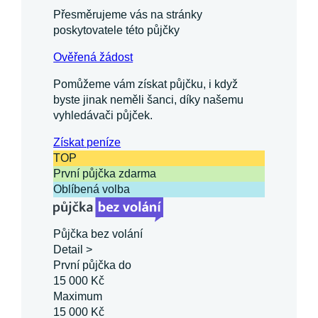
Přesměrujeme vás na stránky
poskytovatele této půjčky
Ověřená žádost
Pomůžeme vám získat půjčku, i když
byste jinak neměli šanci, díky našemu
vyhledávači půjček.
Získat
peníze
TOP
První půjčka zdarma
Oblíbená volba
Půjčka bez volání
Detail >
První půjčka do
15 000 Kč
Maximum
15 000 Kč