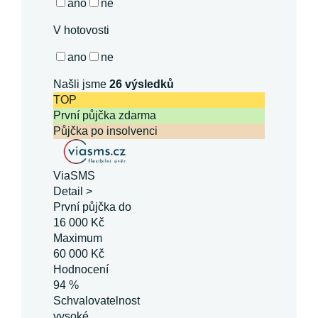
ano
ne
V hotovosti
ano
ne
Našli jsme
26
výsledků
TOP
První půjčka zdarma
Půjčka po insolvenci
ViaSMS
Detail >
První půjčka do
16 000 Kč
Maximum
60 000 Kč
Hodnocení
94 %
Schvalovatelnost
vysoké