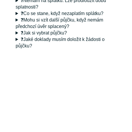
❓Nemám na splátku. Lze prodloužit dobu
splatnosti?
❓Co se stane, když nezaplatím splátku?
❓Mohu si vzít další půjčku, když nemám
předchozí úvěr splacený?
❓Jak si vybrat půjčku?
❓Jaké doklady musím doložit k žádosti o
půjčku?