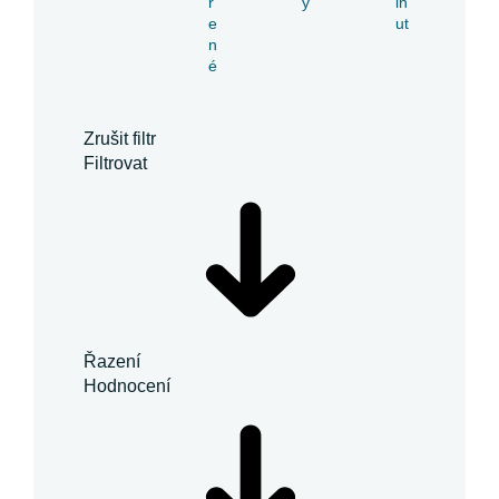
ř
y
in
e
ut
n
é
Zrušit filtr
Filtrovat
Řazení
Hodnocení