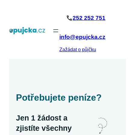
Přeskočit
na
252 252 751
obsah
info@epujcka.cz
Zažádat o půjčku
Potřebujete peníze?
Jen 1 žádost a
zjistíte všechny