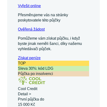
Vyřešit online
Přesměrujeme vás na stránky
poskytovatele této půjčky
Ověřená žádost
Pomůžeme vám získat půjčku, i když
byste jinak neměli šanci, díky našemu
vyhledávači půjček.
Získat
peníze
TOP
Sleva 30%: kód LDG
Půjčka po insolvenci
Cool Credit
Detail >
První půjčka do
15 000 Kč