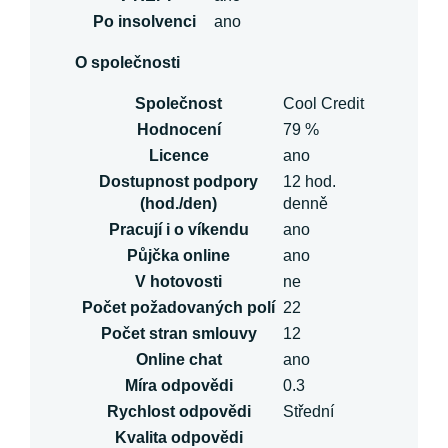
Po insolvenci
ano
O společnosti
Společnost
Cool Credit
Hodnocení
79 %
Licence
ano
Dostupnost podpory
12 hod.
(hod./den)
denně
Pracují i o víkendu
ano
Půjčka online
ano
V hotovosti
ne
Počet požadovaných polí
22
Počet stran smlouvy
12
Online chat
ano
Míra odpovědi
0.3
Rychlost odpovědi
Střední
Kvalita odpovědi