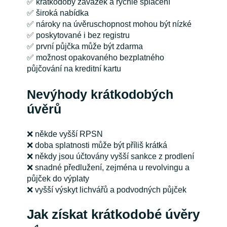
✅ krátkodobý závazek a rychlé splacení
✅ široká nabídka
✅ nároky na úvěruschopnost mohou být nízké
✅ poskytované i bez registru
✅ první půjčka může být zdarma
✅ možnost opakovaného bezplatného
půjčování na kreditní kartu
Nevýhody krátkodobých
úvěrů
❌ někde vyšší RPSN
❌ doba splatnosti může být příliš krátká
❌ někdy jsou účtovány vyšší sankce z prodlení
❌ snadné předlužení, zejména u revolvingu a
půjček do výplaty
❌ vyšší výskyt lichvářů a podvodných půjček
Jak získat krátkodobé úvěry