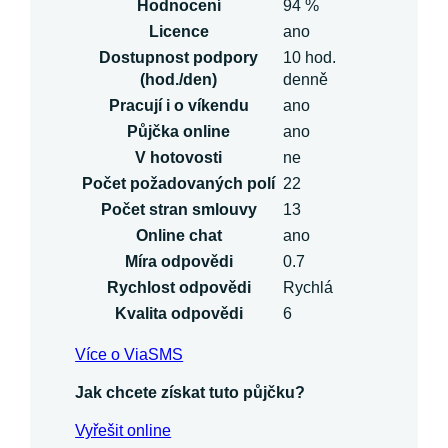
Hodnocení
94 %
Licence
ano
Dostupnost podpory
10 hod.
(hod./den)
denně
Pracují i o víkendu
ano
Půjčka online
ano
V hotovosti
ne
Počet požadovaných polí
22
Počet stran smlouvy
13
Online chat
ano
Míra odpovědi
0.7
Rychlost odpovědi
Rychlá
Kvalita odpovědi
6
Více o ViaSMS
Jak chcete získat tuto půjčku?
Vyřešit online