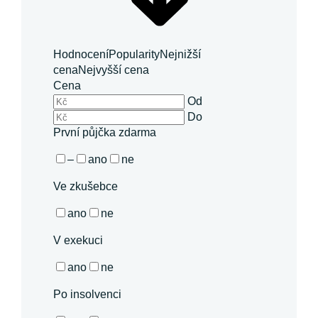
Hodnocení
Popularity
Nejnižší
cena
Nejvyšší cena
Cena
Od
Do
První půjčka zdarma
–
ano
ne
Ve zkušebce
ano
ne
V exekuci
ano
ne
Po insolvenci