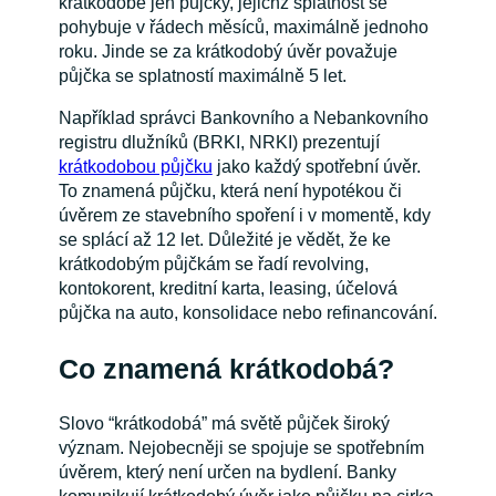
krátkodobé jen půjčky, jejichž splatnost se
pohybuje v řádech měsíců, maximálně jednoho
roku. Jinde se za krátkodobý úvěr považuje
půjčka se splatností maximálně 5 let.
Například správci Bankovního a Nebankovního
registru dlužníků (BRKI, NRKI) prezentují
krátkodobou půjčku
jako každý spotřební úvěr.
To znamená půjčku, která není hypotékou či
úvěrem ze stavebního spoření i v momentě, kdy
se splácí až 12 let. Důležité je vědět, že ke
krátkodobým půjčkám se řadí revolving,
kontokorent, kreditní karta, leasing, účelová
půjčka na auto, konsolidace nebo refinancování.
Co znamená krátkodobá?
Slovo “krátkodobá” má světě půjček široký
význam. Nejobecněji se spojuje se spotřebním
úvěrem, který není určen na bydlení. Banky