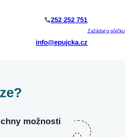
252 252 751
Zažádat o půjčku
info@epujcka.cz
íze?
šechny možnosti