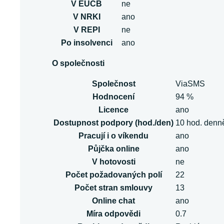
V EUCB
ne
V NRKI
ano
V REPI
ne
Po insolvenci
ano
O společnosti
Společnost
ViaSMS
Hodnocení
94 %
Licence
ano
Dostupnost podpory (hod./den)
10 hod. denn
Pracují i o víkendu
ano
Půjčka online
ano
V hotovosti
ne
Počet požadovaných polí
22
Počet stran smlouvy
13
Online chat
ano
Míra odpovědi
0.7