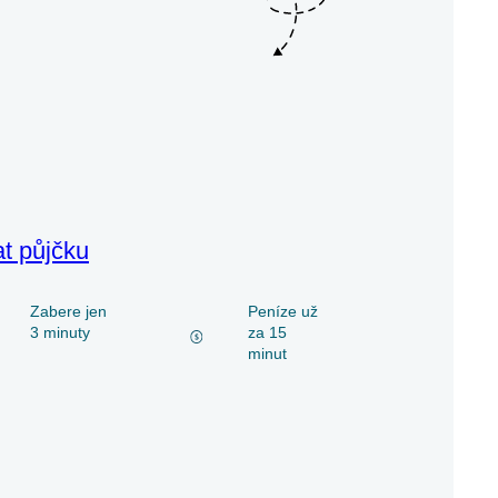
at půjčku
Zabere jen
Peníze už
3 minuty
za 15
minut