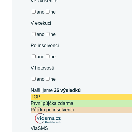
Ve zkušebce
ano
ne
V exekuci
ano
ne
Po insolvenci
ano
ne
V hotovosti
ano
ne
Našli jsme
26
výsledků
TOP
První půjčka zdarma
Půjčka po insolvenci
ViaSMS