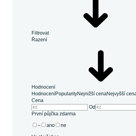
Filtrovat
Řazení
Hodnocení
Hodnocení
Popularity
Nejnižší cena
Nejvyšší cen
Cena
Od
První půjčka zdarma
–
ano
ne