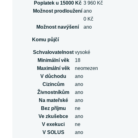
Poplatek u 15000 Kč
3 960 Kč
Možnost prodloužení
ano
0 Kč
Možnost navýšení
ano
Komu půjčí
Schvalovatelnost
vysoké
Minimální věk
18
Maximální věk
neomezen
V důchodu
ano
Cizincům
ano
Živnostníkům
ano
Na mateřské
ano
Bez příjmu
ne
Ve zkušebce
ano
V exekuci
ne
V SOLUS
ano