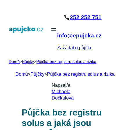
Přeskočit
na
252 252 751
obsah
info@epujcka.cz
Zažádat o půjčku
Domů
>
Půjčky
>
Půjčka bez registru solus a rizika
Domů
>
Půjčky
>
Půjčka bez registru solus a rizika
Napsal/a
Michaela
Dočkalová
Půjčka bez registru
solus a jaká jsou