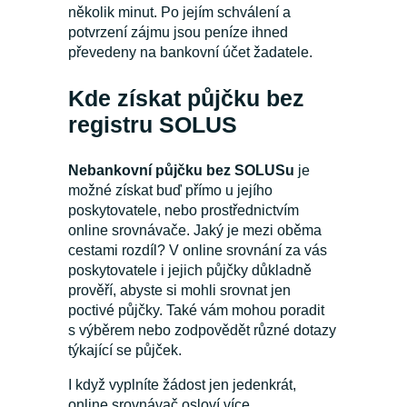
několik minut. Po jejím schválení a
potvrzení zájmu jsou peníze ihned
převedeny na bankovní účet žadatele.
Kde získat půjčku bez
registru SOLUS
Nebankovní půjčku bez SOLUSu
je
možné získat buď přímo u jejího
poskytovatele, nebo prostřednictvím
online srovnávače. Jaký je mezi oběma
cestami rozdíl? V online srovnání za vás
poskytovatele i jejich půjčky důkladně
prověří, abyste si mohli srovnat jen
poctivé půjčky. Také vám mohou poradit
s výběrem nebo zodpovědět různé dotazy
týkající se půjček.
I když vyplníte žádost jen jedenkrát,
online srovnávač osloví více