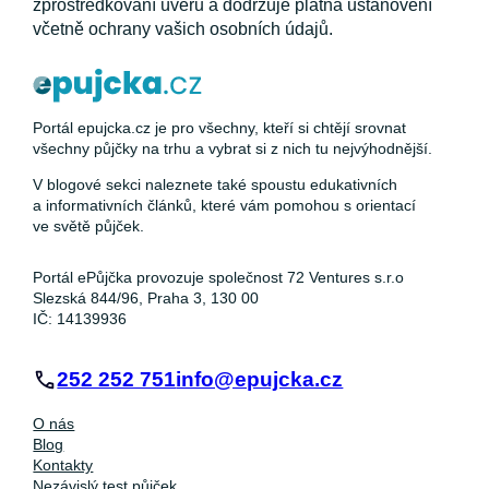
zprostředkování úvěru a dodržuje platná ustanovení
včetně ochrany vašich osobních údajů.
Portál epujcka.cz je pro všechny, kteří si chtějí srovnat
všechny půjčky na trhu a vybrat si z nich tu nejvýhodnější.
V blogové sekci naleznete také spoustu edukativních
a informativních článků, které vám pomohou s orientací
ve světě půjček.
Portál ePůjčka provozuje společnost 72 Ventures s.r.o
Slezská 844/96, Praha 3, 130 00
IČ: 14139936
252 252 751
info@epujcka.cz
O nás
Blog
Kontakty
Nezávislý test půjček