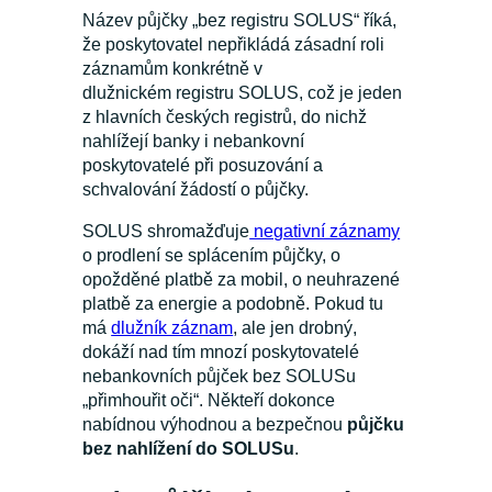
Název půjčky „bez registru SOLUS“ říká,
že poskytovatel nepřikládá zásadní roli
záznamům konkrétně v
dlužnickém registru SOLUS, což je jeden
z hlavních českých registrů, do nichž
nahlížejí banky i nebankovní
poskytovatelé při posuzování a
schvalování žádostí o půjčky.
SOLUS shromažďuje
negativní záznamy
o prodlení se splácením půjčky, o
opožděné platbě za mobil, o neuhrazené
platbě za energie a podobně. Pokud tu
má
dlužník záznam
, ale jen drobný,
dokáží nad tím mnozí poskytovatelé
nebankovních půjček bez SOLUSu
„přimhouřit oči“. Někteří dokonce
nabídnou výhodnou a bezpečnou
půjčku
bez nahlížení do SOLUSu
.