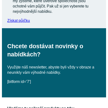
my zjistíme, které úvěrové společnosti jsou
ochotné vám půjčit. Pak už si jen vyberete tu
nejvýhodnější nabídku.
Získat půjčku
Chcete dostávat novinky o
nabídkách?
Využijte náš newsletter, abyste byli vždy v obraze a
neunikly vám výhodné nabídky.
[bitform id=’7′]