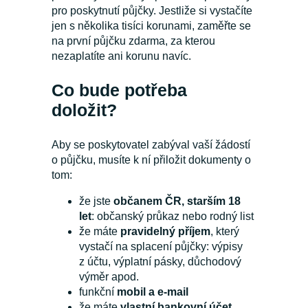
pro poskytnutí půjčky. Jestliže si vystačíte
jen s několika tisíci korunami, zaměřte se
na první půjčku zdarma, za kterou
nezaplatíte ani korunu navíc.
Co bude potřeba
doložit?
Aby se poskytovatel zabýval vaší žádostí
o půjčku, musíte k ní přiložit dokumenty o
tom:
že jste
občanem ČR, starším 18
let
: občanský průkaz nebo rodný list
že máte
pravidelný příjem
, který
vystačí na splacení půjčky: výpisy
z účtu, výplatní pásky, důchodový
výměr apod.
funkční
mobil a e-mail
že máte
vlastní bankovní účet