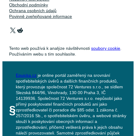
Obchodní podmínky
Ochrana osobních údajů
Povinně zveřejňované informace
X
Reddit
Tento web používá k analýze návštěvnosti
soubory cookie
.
Používáním webu s tím souhlasíte.
Epujcka.cz
je online portál zaměřený na srovnání
spotřebitelských úvěrů a dalších finančních produktů,
který provozuje společnost 72 Ventures s.r.o., se sídlem
Slezská 844/96, Vinohrady, 130 00 Praha 3, IČ
14139936. Společnost 72 Ventures s.r.o. nepůsobí jako
přímý poskytovatel finančních produktů ani jako
§
zprostředkovatel či poradce dle §85 odst. 1 zákona č.
257/2016 Sb., o spotřebitelském úvěru, a webové stránky
slouží k poskytování obecných informací a
zprostředkování, přičemž veškerá práva k jejich obsahu
náleží provozovateli. Samotné zprostředkování půjček