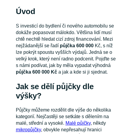
Úvod
S investicí do bydlení či nového automobilu se
dokáže popasovat málokdo. Většina lidí musí
chtě nechtě hledat cizí zdroj financování. Mezi
nejžádanější se řadí
půjčka 600 000
Kč, s níž
lze pokrýt spoustu vyšších výdajů. Jedná se o
velký krok, který není radno podcenit. Pojďte se
s námi podívat, jak by měla vypadat výhodná
půjčka 600 000 Kč
a jak a kde si ji sjednat.
Jak se dělí půjčky dle
výšky?
Půjčky můžeme rozdělit dle výše do několika
kategorií. Nejčastěji se setkáte s dělením na
malé, střední a vysoké.
Malé půjčky
, někdy
mikropůjčky
, obvykle nepřesahují hranici