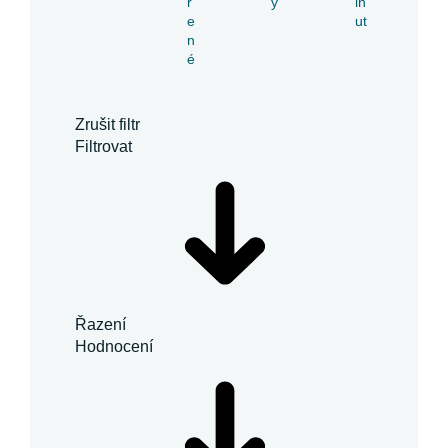
ř
y
in
e
ut
n
é
Zrušit filtr
Filtrovat
Řazení
Hodnocení