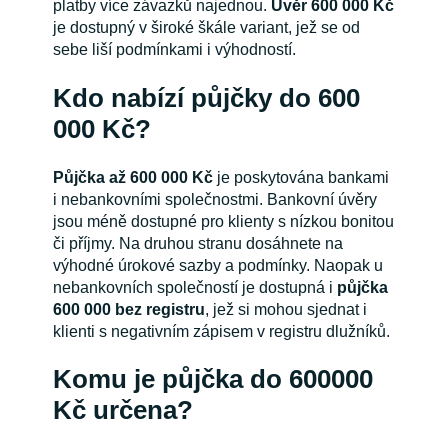
platby více závazků najednou.
Úvěr 600 000 Kč
je dostupný v široké škále variant, jež se od
sebe liší podmínkami i výhodností.
Kdo nabízí půjčky do 600
000 Kč?
Půjčka až 600 000 Kč
je poskytována bankami
i nebankovními společnostmi. Bankovní úvěry
jsou méně dostupné pro klienty s nízkou bonitou
či příjmy. Na druhou stranu dosáhnete na
výhodné úrokové sazby a podmínky. Naopak u
nebankovních společností je dostupná i
půjčka
600 000 bez registru
, jež si mohou sjednat i
klienti s negativním zápisem v registru dlužníků.
Komu je půjčka do 600000
Kč určena?