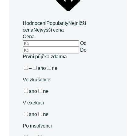
Hodnocení
Popularity
Nejnižší
cena
Nejvyšší cena
Cena
Od
Do
První půjčka zdarma
–
ano
ne
Ve zkušebce
ano
ne
V exekuci
ano
ne
Po insolvenci