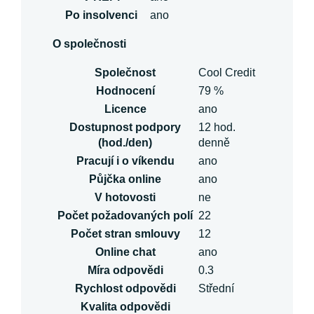
Po insolvenci
ano
O společnosti
Společnost
Cool Credit
Hodnocení
79 %
Licence
ano
Dostupnost podpory
12 hod.
(hod./den)
denně
Pracují i o víkendu
ano
Půjčka online
ano
V hotovosti
ne
Počet požadovaných polí
22
Počet stran smlouvy
12
Online chat
ano
Míra odpovědi
0.3
Rychlost odpovědi
Střední
Kvalita odpovědi