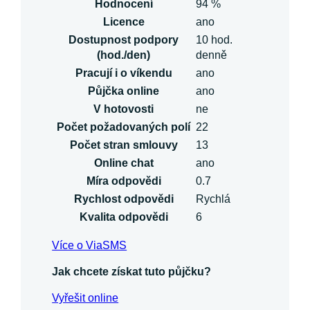
Hodnocení
94 %
Licence
ano
Dostupnost podpory
10 hod.
(hod./den)
denně
Pracují i o víkendu
ano
Půjčka online
ano
V hotovosti
ne
Počet požadovaných polí
22
Počet stran smlouvy
13
Online chat
ano
Míra odpovědi
0.7
Rychlost odpovědi
Rychlá
Kvalita odpovědi
6
Více o ViaSMS
Jak chcete získat tuto půjčku?
Vyřešit online