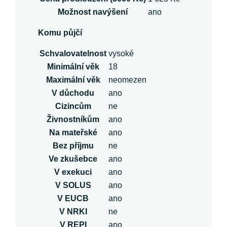
Možnost navýšení
ano
Komu půjčí
Schvalovatelnost
vysoké
Minimální věk
18
Maximální věk
neomezen
V důchodu
ano
Cizincům
ne
Živnostníkům
ano
Na mateřské
ano
Bez příjmu
ne
Ve zkušebce
ano
V exekuci
ano
V SOLUS
ano
V EUCB
ano
V NRKI
ne
V REPI
ano