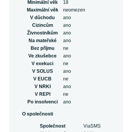
Minimální věk
18
Maximální věk
neomezen
V důchodu
ano
Cizincům
ano
Živnostníkům
ano
Na mateřské
ano
Bez příjmu
ne
Ve zkušebce
ano
V exekuci
ne
V SOLUS
ano
V EUCB
ne
V NRKI
ano
V REPI
ne
Po insolvenci
ano
O společnosti
Společnost
ViaSMS