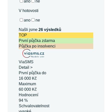
ano
ne
V hotovosti
ano
ne
Našli jsme
26
výsledků
TOP
První půjčka zdarma
Půjčka po insolvenci
ViaSMS
Detail >
První půjčka do
16 000 Kč
Maximum
60 000 Kč
Hodnocení
94 %
Schvalovatelnost
vysoké