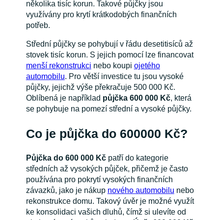
několika tisíc korun. Takové půjčky jsou
využívány pro krytí krátkodobých finančních
potřeb.
Střední půjčky se pohybují v řádu desetitisíců až
stovek tisíc korun. S jejich pomocí lze financovat
menší rekonstrukci
nebo koupi
ojetého
automobilu
. Pro větší investice tu jsou vysoké
půjčky, jejichž výše překračuje 500 000 Kč.
Oblíbená je například
půjčka 600 000 Kč
, která
se pohybuje na pomezí střední a vysoké půjčky.
Co je půjčka do 600000 Kč?
Půjčka do 600 000 Kč
patří do kategorie
středních až vysokých půjček, přičemž je často
používána pro pokrytí vysokých finančních
závazků, jako je nákup
nového automobilu
nebo
rekonstrukce domu. Takový úvěr je možné využít
ke konsolidaci vašich dluhů, čímž si ulevíte od