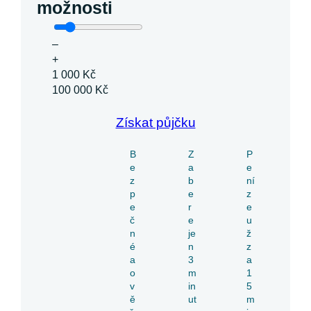
možnosti
–
+
1 000 Kč
100 000 Kč
Získat půjčku
B
Z
P
e
a
e
z
b
ní
p
e
z
e
r
e
č
e
u
n
je
ž
é
n
z
a
3
a
o
m
1
v
in
5
ě
ut
m