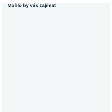
Mohlo by vás zajímat
Michaela Svobodová
Půjčka bez výpisu z účtu
V dnešní době, kdy většina poskytovatelů úvěrů vyžaduje
výpis z účtu, se půjčky bez tohoto dokumentu stávají
atraktivní alternativou pro…
Pokračovat ve čtení
Půjčky
Michaela Dočkalová
Půjčka od soukromé osoby
Půjčky od soukromých osob představují lákavou a zároveň
riskantní alternativu k běžným spotřebitelským úvěrům. Může