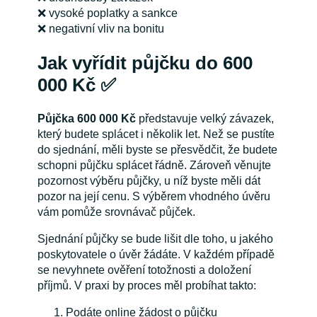
❌ vysoké poplatky a sankce
❌ negativní vliv na bonitu
Jak vyřídit půjčku do 600
000 Kč ✅
Půjčka 600 000 Kč
představuje velký závazek,
který budete splácet i několik let. Než se pustíte
do sjednání, měli byste se přesvědčit, že budete
schopni půjčku splácet řádně. Zároveň věnujte
pozornost výběru půjčky, u níž byste měli dát
pozor na její cenu. S výběrem vhodného úvěru
vám pomůže srovnávač půjček.
Sjednání půjčky se bude lišit dle toho, u jakého
poskytovatele o úvěr žádáte. V každém případě
se nevyhnete ověření totožnosti a doložení
příjmů. V praxi by proces měl probíhat takto:
Podáte online žádost o půjčku