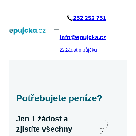
Přeskočit
na
252 252 751
obsah
info@epujcka.cz
Zažádat o půjčku
Potřebujete peníze?
Jen 1 žádost a
zjistíte všechny