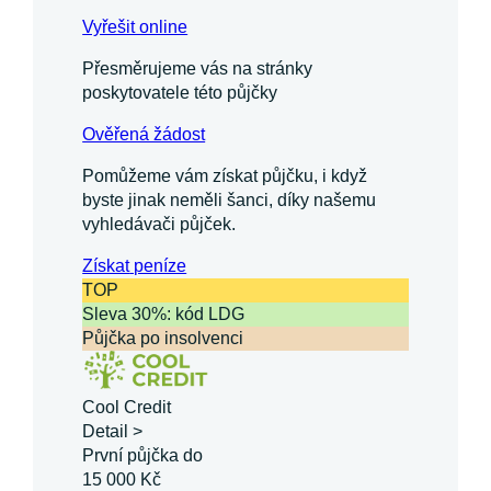
Vyřešit online
Přesměrujeme vás na stránky
poskytovatele této půjčky
Ověřená žádost
Pomůžeme vám získat půjčku, i když
byste jinak neměli šanci, díky našemu
vyhledávači půjček.
Získat
peníze
TOP
Sleva 30%: kód LDG
Půjčka po insolvenci
Cool Credit
Detail >
První půjčka do
15 000 Kč