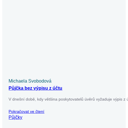
být poslední záchranou pro ty,…
Pokračovat ve čtení
Půjčky
Michaela Svobodová
Půjčka v exekuci a vše o ní a rizika
Půjčka v exekuci představuje riziko, které nelze podceňovat.
V našem článku se dozvíte, jaké podmínky musíte splnit,
abyste získali půjčku…
Pokračovat ve čtení
Půjčky
Už máte dost nekonečného