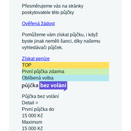
Přesměrujeme vás na stránky
poskytovatele této půjčky
Ověřená žádost
Pomůžeme vám získat půjčku, i když
byste jinak neměli šanci, díky našemu
vyhledávači půjček.
Získat
peníze
TOP
První půjčka zdarma
Oblíbená volba
Půjčka bez volání
Detail >
První půjčka do
15 000 Kč
Maximum
15 000 Kč