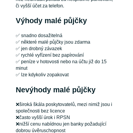
či vyšší účet za telefon.
Výhody malé půjčky
✅ snadno dosažitelná
✅ některé malé půjčky jsou zdarma
✅ jen drobný závazek
✅ rychlé vyřízení bez papírování
✅ peníze v hotovosti nebo na účtu již do 15
minut
✅ lze kdykoliv zopakovat
Nevýhody malé půjčky
❌široká škála poskytovatelů, mezi nimiž jsou i
společnosti bez licence
❌často vyšší úrok i RPSN
❌nižší cenu nabídnou jen banky požadující
dobrou úvěruschopnost