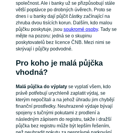
společnost. Ale i banky už se přizpůsobují stále
větší poptávce po drobných úvěrech. Proto se
dnes i u banky dají půjčit částky začínající na
zhruba dvou tisících korun. Dalším, kdo malou
půjčku poskytuje, jsou
soukromé osoby
. Tady se
mějte na pozoru: jedná se o skupinu
poskytovatelů bez licence ČNB. Mezi nimi se
skrývají i půjčky podvodné.
Pro koho je malá půjčka
vhodná?
Malá půjčka do výplaty
se vyplatí všem, kdo
právě potřebují urychleně zaplatit výdaj, se
kterým nepočítali a na jehož úhradu jim chybějí
finanční prostředky. Neuhrazené výdaje bývají
spojeny s tučnými pokutami z prodlení a
následným zápisem do registru, takže i dražší
půjčka bez registru může být lepším řešením,
než neuhradit pokutu za nesprávné parkování,