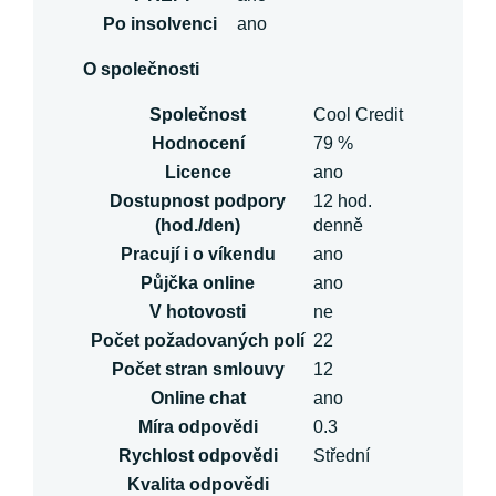
Po insolvenci
ano
O společnosti
Společnost
Cool Credit
Hodnocení
79 %
Licence
ano
Dostupnost podpory
12 hod.
(hod./den)
denně
Pracují i o víkendu
ano
Půjčka online
ano
V hotovosti
ne
Počet požadovaných polí
22
Počet stran smlouvy
12
Online chat
ano
Míra odpovědi
0.3
Rychlost odpovědi
Střední
Kvalita odpovědi