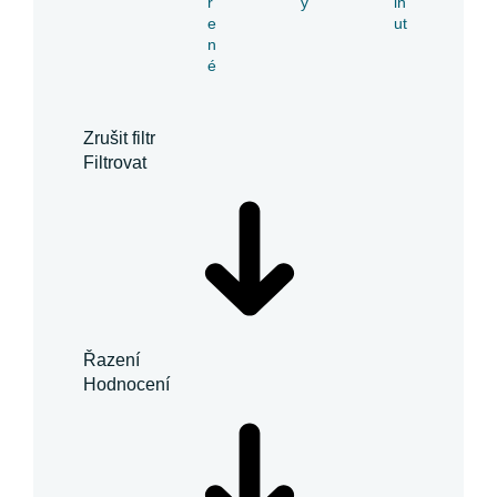
ř
y
in
e
ut
n
é
Zrušit filtr
Filtrovat
Řazení
Hodnocení