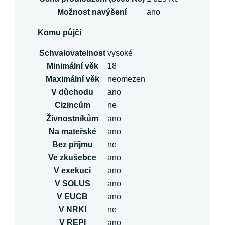
Možnost navýšení
ano
Komu půjčí
Schvalovatelnost
vysoké
Minimální věk
18
Maximální věk
neomezen
V důchodu
ano
Cizincům
ne
Živnostníkům
ano
Na mateřské
ano
Bez příjmu
ne
Ve zkušebce
ano
V exekuci
ano
V SOLUS
ano
V EUCB
ano
V NRKI
ne
V REPI
ano