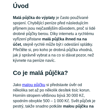
Úvod
Malá půjčka do výplaty
je často používané
spojení. Chybějící peníze před následujícím
příjmem jsou nejčastějším důvodem, proč si lidé
drobné půjčky berou. Díky internetu a rychlému
vyřízení přistane
malá půjčka ihned na na
účet,
stejně rychlé může být i odeslání splátky.
Přečtěte si, pro koho je drobná půjčka vhodná,
jak ji správně vybrat a na co si dávat pozor, než
kývnete na peníze navíc.
Co je malá půjčka?
Jako
malou půjčku
si představte úvěr od
několika set až po několik desítek tisíc korun.
Horním stropem většinou bývá 30 000 Kč,
spodním obvykle 500 – 1 000 Kč. Svět půjček je
pestrý, takže snadno potkáte
malou půjčku na