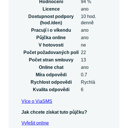
Hodnocení
94 %
Licence
ano
Dostupnost podpory
10 hod.
(hod./den)
denně
Pracují i o víkendu
ano
Půjčka online
ano
V hotovosti
ne
Počet požadovaných polí
22
Počet stran smlouvy
13
Online chat
ano
Míra odpovědi
0.7
Rychlost odpovědi
Rychlá
Kvalita odpovědi
6
Více o ViaSMS
Jak chcete získat tuto půjčku?
Vyřešit online