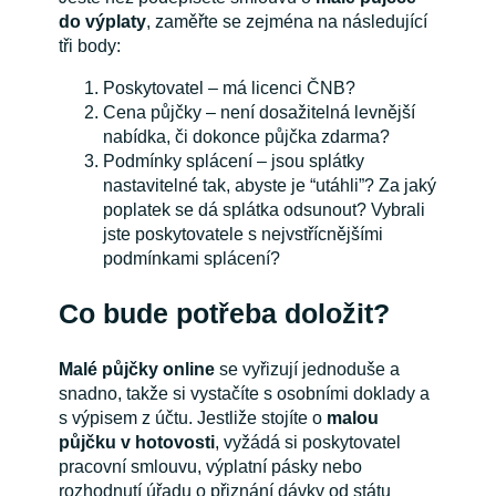
do výplaty
, zaměřte se zejména na následující
tři body:
Poskytovatel – má licenci ČNB?
Cena půjčky – není dosažitelná levnější
nabídka, či dokonce půjčka zdarma?
Podmínky splácení – jsou splátky
nastavitelné tak, abyste je “utáhli”? Za jaký
poplatek se dá splátka odsunout? Vybrali
jste poskytovatele s nejvstřícnějšími
podmínkami splácení?
Co bude potřeba doložit?
Malé půjčky online
se vyřizují jednoduše a
snadno, takže si vystačíte s osobními doklady a
s výpisem z účtu. Jestliže stojíte o
malou
půjčku v hotovosti
, vyžádá si poskytovatel
pracovní smlouvu, výplatní pásky nebo
rozhodnutí úřadu o přiznání dávky od státu