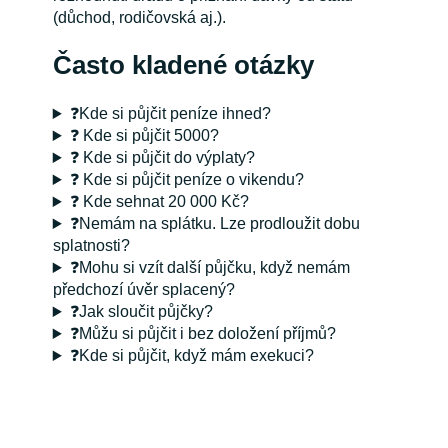
(důchod, rodičovská aj.).
Často kladené otázky
❓Kde si půjčit peníze ihned?
❓ Kde si půjčit 5000?
❓ Kde si půjčit do výplaty?
❓ Kde si půjčit peníze o vikendu?
❓ Kde sehnat 20 000 Kč?
❓Nemám na splátku. Lze prodloužit dobu
splatnosti?
❓Mohu si vzít další půjčku, když nemám
předchozí úvěr splacený?
❓Jak sloučit půjčky?
❓Můžu si půjčit i bez doložení příjmů?
❓Kde si půjčit, když mám exekuci?