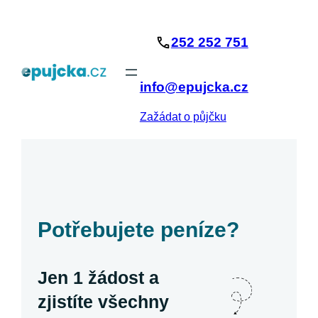
Přeskočit
na
252 252 751
obsah
info@epujcka.cz
Zažádat o půjčku
Potřebujete peníze?
Jen 1 žádost a
zjistíte všechny