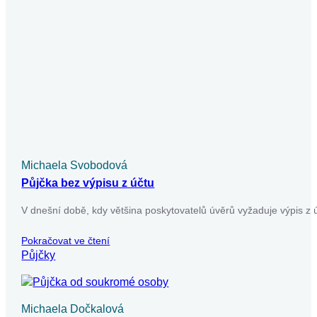
Pokračovat ve čtení
Půjčky
Michaela Svobodová
Půjčka v exekuci a vše o ní a rizika
Půjčka v exekuci představuje riziko, které nelze podceňovat.
V našem článku se dozvíte, jaké podmínky musíte splnit,
abyste získali půjčku…
Pokračovat ve čtení
Půjčky
Už máte dost nekonečného
vyplňování žádostí o půjčky?