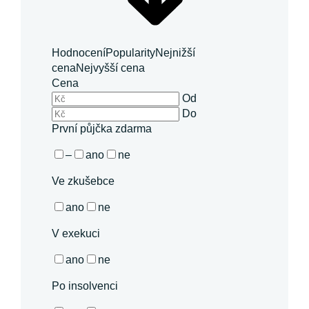
Hodnocení
Popularity
Nejnižší
cena
Nejvyšší cena
Cena
Od
Do
První půjčka zdarma
–
ano
ne
Ve zkušebce
ano
ne
V exekuci
ano
ne
Po insolvenci