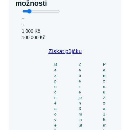
možnosti
–
+
1 000 Kč
100 000 Kč
Získat půjčku
B
Z
P
e
a
e
z
b
ní
p
e
z
e
r
e
č
e
u
n
je
ž
é
n
z
a
3
a
o
m
1
v
in
5
ě
ut
m