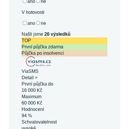
ano
ne
V hotovosti
ano
ne
Našli jsme
26
výsledků
TOP
První půjčka zdarma
Půjčka po insolvenci
ViaSMS
Detail >
První půjčka do
16 000 Kč
Maximum
60 000 Kč
Hodnocení
94 %
Schvalovatelnost
vysoké