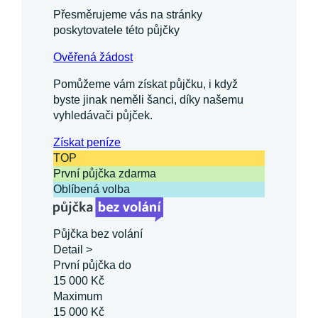
Přesměrujeme vás na stránky
poskytovatele této půjčky
Ověřená žádost
Pomůžeme vám získat půjčku, i když
byste jinak neměli šanci, díky našemu
vyhledávači půjček.
Získat
peníze
TOP
První půjčka zdarma
Oblíbená volba
Půjčka bez volání
Detail >
První půjčka do
15 000 Kč
Maximum
15 000 Kč