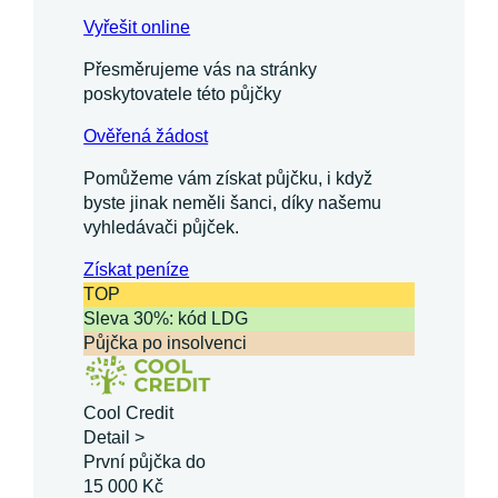
Vyřešit online
Přesměrujeme vás na stránky
poskytovatele této půjčky
Ověřená žádost
Pomůžeme vám získat půjčku, i když
byste jinak neměli šanci, díky našemu
vyhledávači půjček.
Získat
peníze
TOP
Sleva 30%: kód LDG
Půjčka po insolvenci
Cool Credit
Detail >
První půjčka do
15 000 Kč