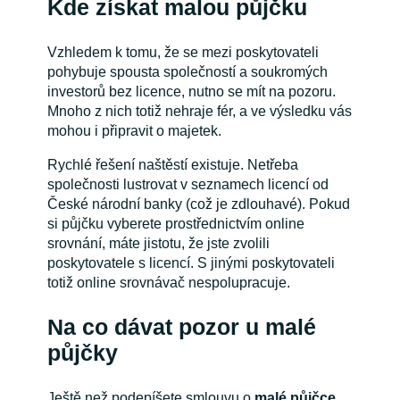
Kde získat malou půjčku
Vzhledem k tomu, že se mezi poskytovateli
pohybuje spousta společností a soukromých
investorů bez licence, nutno se mít na pozoru.
Mnoho z nich totiž nehraje fér, a ve výsledku vás
mohou i připravit o majetek.
Rychlé řešení naštěstí existuje. Netřeba
společnosti lustrovat v seznamech licencí od
České národní banky (což je zdlouhavé). Pokud
si půjčku vyberete prostřednictvím online
srovnání, máte jistotu, že jste zvolili
poskytovatele s licencí. S jinými poskytovateli
totiž online srovnávač nespolupracuje.
Na co dávat pozor u malé
půjčky
Ještě než podepíšete smlouvu o
malé půjčce