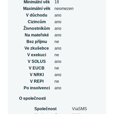
Minimální věk
18
Maximální věk
neomezen
V důchodu
ano
Cizincům
ano
Živnostníkům
ano
Na mateřské
ano
Bez příjmu
ne
Ve zkušebce
ano
V exekuci
ne
V SOLUS
ano
V EUCB
ne
V NRKI
ano
V REPI
ne
Po insolvenci
ano
O společnosti
Společnost
ViaSMS