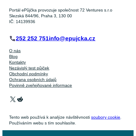
Portál ePůjčka provozuje společnost 72 Ventures s.r.o
Slezská 844/96, Praha 3, 130 00
IČ: 14139936
252 252 751
info@epujcka.cz
O nás
Blog
Kontakty
Nezávislý test půjček
Obchodní podmínky
Ochrana osobních údajů
Povinně zveřejňované informace
X
Reddit
Tento web používá k analýze návštěvnosti
soubory cookie
.
Používáním webu s tím souhlasíte.