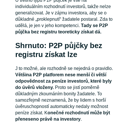
U třetího typu P2P půjček je vše na
individuálním rozhodnutí investorů, takže nelze
generalizovat. Je v zájmu investora, aby se o
důkladné „proklepnutí“ žadatele postaral. Zda to
udělá, je jen v jeho kompetenci.
Tady se P2P
půjčka bez registru teoreticky získat dá.
Shrnuto: P2P půjčky bez
registru získat lze
J to možné, ale rozhodně se nejedná o pravidlo.
Většina P2P platforem nese menší či větší
odpovědnost za peníze investorů, které byly
do úvěrů vloženy.
Proto se jistí poměrně
důkladným zkoumáním bonity žadatele. To
samozřejmě neznamená, že by lidem s horší
úvěruschopností automaticky nedaly možnost
peníze získat. K
onečné rozhodnutí může být
přeneseno právě na investory
.