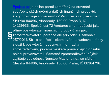
Epujcka.cz
je online portál zaměřený na srovnání
spotřebitelských úvěrů a dalších finančních produktů,
který provozuje společnost 72 Ventures s.r.o., se sídlem
Slezská 844/96, Vinohrady, 130 00 Praha 3, IČ
14139936. Společnost 72 Ventures s.r.o. nepůsobí jako
přímý poskytovatel finančních produktů ani jako
§
zprostředkovatel či poradce dle §85 odst. 1 zákona č.
257/2016 Sb., o spotřebitelském úvěru, a webové stránky
slouží k poskytování obecných informací a
zprostředkování, přičemž veškerá práva k jejich obsahu
náleží provozovateli. Samotné zprostředkování půjček
zajišťuje společnost Nonstop Master s.r.o., se sídlem
Slezská 844/96, Vinohrady, 130 00 Praha, IČ 08364796.