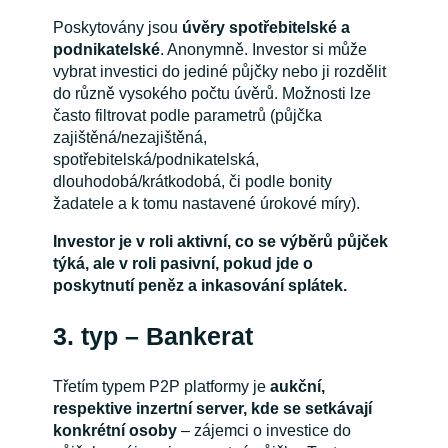
Poskytovány jsou
úvěry spotřebitelské a
podnikatelské
. Anonymně. Investor si může
vybrat investici do jediné půjčky nebo ji rozdělit
do různě vysokého počtu úvěrů. Možnosti lze
často filtrovat podle parametrů (půjčka
zajištěná/nezajištěná,
spotřebitelská/podnikatelská,
dlouhodobá/krátkodobá, či podle bonity
žadatele a k tomu nastavené úrokové míry).
Investor je v roli aktivní, co se výběrů půjček
týká, ale v roli pasivní, pokud jde o
poskytnutí peněz a inkasování splátek.
3. typ – Bankerat
Třetím typem P2P platformy je
aukční,
respektive inzertní server, kde se setkávají
konkrétní osoby
– zájemci o investice do