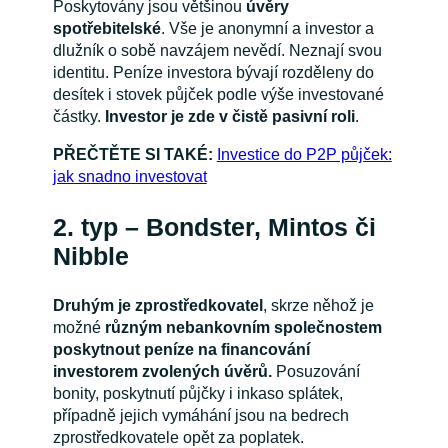
Poskytovány jsou většinou
úvěry
spotřebitelské
. Vše je anonymní a investor a
dlužník o sobě navzájem nevědí. Neznají svou
identitu. Peníze investora bývají rozděleny do
desítek i stovek půjček podle výše investované
částky.
Investor je zde v čistě pasivní roli
.
PŘEČTĚTE SI TAKÉ:
Investice do P2P půjček:
jak snadno investovat
2. typ – Bondster, Mintos či
Nibble
Druhým je zprostředkovatel
, skrze něhož je
možné
různým nebankovním společnostem
poskytnout peníze na financování
investorem zvolených úvěrů.
Posuzování
bonity, poskytnutí půjčky i inkaso splátek,
případně jejich vymáhání jsou na bedrech
zprostředkovatele opět za poplatek.