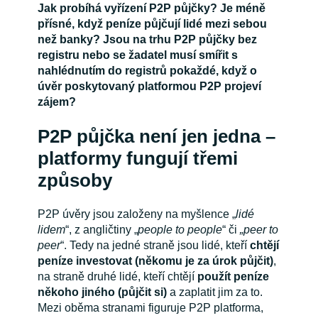
Jak probíhá vyřízení P2P půjčky? Je méně
přísné, když peníze půjčují lidé mezi sebou
než banky? Jsou na trhu P2P půjčky bez
registru nebo se žadatel musí smířit s
nahlédnutím do registrů pokaždé, když o
úvěr poskytovaný platformou P2P projeví
zájem?
P2P půjčka není jen jedna –
platformy fungují třemi
způsoby
P2P úvěry jsou založeny na myšlence „
lidé
lidem
“, z angličtiny „
people to people
“ či
„peer to
peer
“. Tedy na jedné straně jsou lidé, kteří
chtějí
peníze investovat (někomu je za úrok půjčit)
,
na straně druhé lidé, kteří chtějí
použít peníze
někoho jiného (půjčit si)
a zaplatit jim za to.
Mezi oběma stranami figuruje P2P platforma,