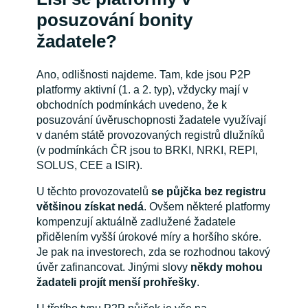
posuzování bonity
žadatele?
Ano, odlišnosti najdeme. Tam, kde jsou P2P
platformy aktivní (1. a 2. typ), vždycky mají v
obchodních podmínkách uvedeno, že k
posuzování úvěruschopnosti žadatele využívají
v daném státě provozovaných registrů dlužníků
(v podmínkách ČR jsou to BRKI, NRKI, REPI,
SOLUS, CEE a ISIR).
U těchto provozovatelů
se půjčka bez registru
většinou získat nedá
. Ovšem některé platformy
kompenzují aktuálně zadlužené žadatele
přidělením vyšší úrokové míry a horšího skóre.
Je pak na investorech, zda se rozhodnou takový
úvěr zafinancovat. Jinými slovy
někdy mohou
žadateli projít menší prohřešky
.