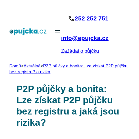
Přeskočit
na
252 252 751
obsah
info@epujcka.cz
Zažádat o půjčku
Domů
>
Aktuálně
>
P2P půjčky a bonita: Lze získat P2P půjčku
bez registru? a rizika
P2P půjčky a bonita:
Lze získat P2P půjčku
bez registru a jaká jsou
rizika?