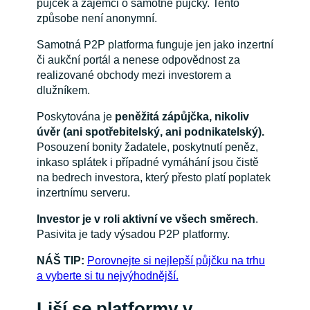
půjček a zájemci o samotné půjčky. Tento
způsobe není anonymní.
Samotná P2P platforma funguje jen jako inzertní
či aukční portál a nenese odpovědnost za
realizované obchody mezi investorem a
dlužníkem.
Poskytována je
peněžitá zápůjčka, nikoliv
úvěr (ani spotřebitelský, ani podnikatelský).
Posouzení bonity žadatele, poskytnutí peněz,
inkaso splátek i případné vymáhání jsou čistě
na bedrech investora, který přesto platí poplatek
inzertnímu serveru.
Investor je v roli aktivní ve všech směrech
.
Pasivita je tady výsadou P2P platformy.
NÁŠ TIP:
Porovnejte si nejlepší půjčku na trhu
a vyberte si tu nejvýhodnější.
Liší se platformy v