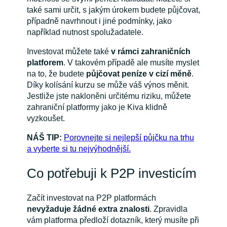
také sami určit, s jakým úrokem budete půjčovat,
případně navrhnout i jiné podmínky, jako
například nutnost spolužadatele.
Investovat můžete také
v rámci zahraničních
platforem
. V takovém případě ale musíte myslet
na to, že budete
půjčovat peníze v cizí měně
.
Díky kolísání kurzu se může váš výnos měnit.
Jestliže jste nakloněni určitému riziku, můžete
zahraniční platformy jako je Kiva klidně
vyzkoušet.
NÁŠ TIP:
Porovnejte si nejlepší půjčku na trhu
a vyberte si tu nejvýhodnější.
Co potřebuji k P2P investicím
Začít investovat na P2P platformách
nevyžaduje žádné extra znalosti
. Zpravidla
vám platforma předloží dotazník, který musíte při