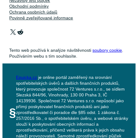
Nezávislý test půjček
Obchodní podmínky
Ochrana osobních údajů
Povinně zveřejňované informace
X
Reddit
Tento web používá k analýze návštěvnosti
soubory cookie
.
Používáním webu s tím souhlasíte.
Epujcka.cz
je online portál zaměřený na srovnání
spotřebitelských úvěrů a dalších finančních produktů,
který provozuje společnost 72 Ventures s.r.o., se sídlem
Slezská 844/96, Vinohrady, 130 00 Praha 3, IČ
14139936. Společnost 72 Ventures s.r.o. nepůsobí jako
přímý poskytovatel finančních produktů ani jako
§
zprostředkovatel či poradce dle §85 odst. 1 zákona č.
257/2016 Sb., o spotřebitelském úvěru, a webové stránky
slouží k poskytování obecných informací a
zprostředkování, přičemž veškerá práva k jejich obsahu
náleží provozovateli. Samotné zprostředkování půjček