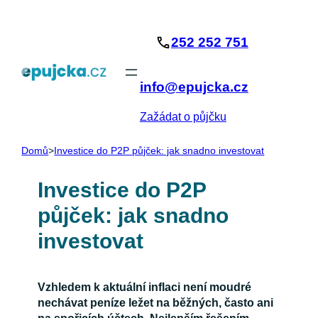
Přeskočit
na
252 252 751
obsah
info@epujcka.cz
Zažádat o půjčku
Domů
>
Investice do P2P půjček: jak snadno investovat
Investice do P2P
půjček: jak snadno
investovat
Vzhledem k aktuální inflaci není moudré
nechávat peníze ležet na běžných, často ani