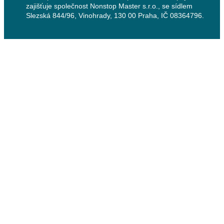
zajišťuje společnost Nonstop Master s.r.o., se sídlem
Slezská 844/96, Vinohrady, 130 00 Praha, IČ 08364796.