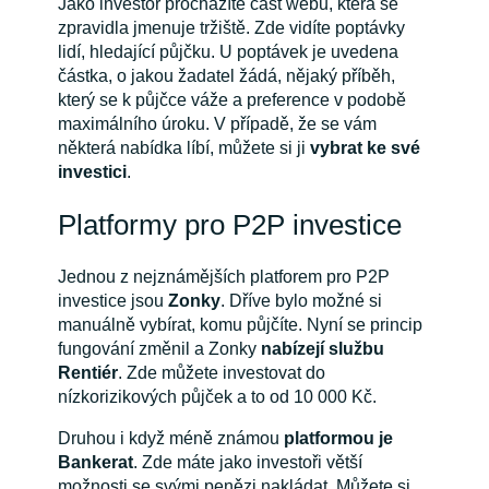
Jako investor procházíte část webu, která se
zpravidla jmenuje tržiště. Zde vidíte poptávky
lidí, hledající půjčku. U poptávek je uvedena
částka, o jakou žadatel žádá, nějaký příběh,
který se k půjčce váže a preference v podobě
maximálního úroku. V případě, že se vám
některá nabídka líbí, můžete si ji
vybrat ke své
investici
.
Platformy pro P2P investice
Jednou z nejznámějších platforem pro P2P
investice jsou
Zonky
. Dříve bylo možné si
manuálně vybírat, komu půjčíte. Nyní se princip
fungování změnil a Zonky
nabízejí službu
Rentiér
. Zde můžete investovat do
nízkorizikových půjček a to od 10 000 Kč.
Druhou i když méně známou
platformou je
Bankerat
. Zde máte jako investoři větší
možnosti se svými penězi nakládat. Můžete si