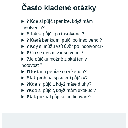
Často kladené otázky
❓ Kde si půjčit peníze, když mám
insolvenci?
❓ Jak si půjčit po insolvenci?
❓ Která banka mi půjčí po insolvenci?
❓ Kdy si můžu vzít úvěr po insolvenci?
❓ Co se nesmí v insolvenci?
❓Je půjčku možné získat jen v
hotovosti?
❓Dostanu peníze i o víkendu?
❓Jak probíhá splácení půjčky?
❓Kde si půjčit, když máte dluhy?
❓Kde si půjčit, když mám exekuci?
❓Jak poznat půjčku od lichváře?