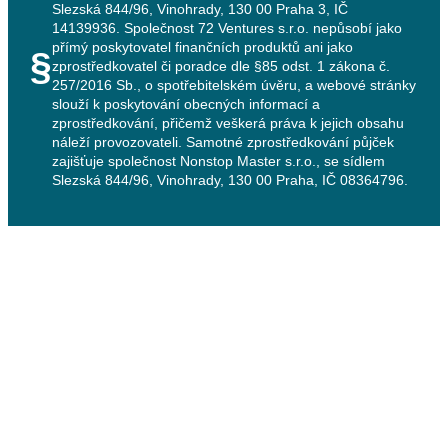
Slezská 844/96, Vinohrady, 130 00 Praha 3, IČ
14139936. Společnost 72 Ventures s.r.o. nepůsobí jako
přímý poskytovatel finančních produktů ani jako
§
zprostředkovatel či poradce dle §85 odst. 1 zákona č.
257/2016 Sb., o spotřebitelském úvěru, a webové stránky
slouží k poskytování obecných informací a
zprostředkování, přičemž veškerá práva k jejich obsahu
náleží provozovateli. Samotné zprostředkování půjček
zajišťuje společnost Nonstop Master s.r.o., se sídlem
Slezská 844/96, Vinohrady, 130 00 Praha, IČ 08364796.