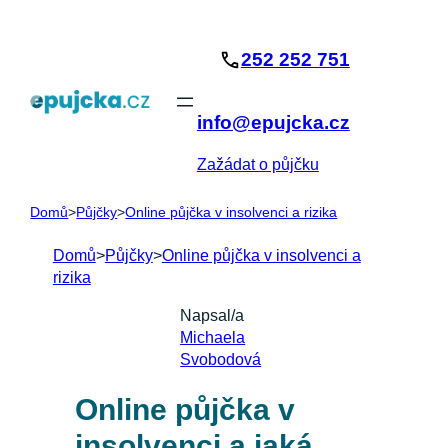
Přeskočit
na
252 252 751
obsah
info@epujcka.cz
Zažádat o půjčku
Domů
>
Půjčky
>
Online půjčka v insolvenci a rizika
Domů
>
Půjčky
>
Online půjčka v insolvenci a
rizika
Napsal/a
Michaela
Svobodová
Online půjčka v
insolvenci a jaká