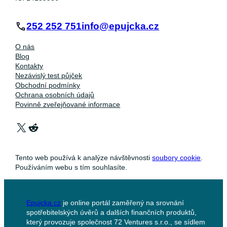
252 252 751
info@epujcka.cz
O nás
Blog
Kontakty
Nezávislý test půjček
Obchodní podmínky
Ochrana osobních údajů
Povinně zveřejňované informace
X
Reddit
Tento web používá k analýze návštěvnosti
soubory cookie
.
Používáním webu s tím souhlasíte.
Epujcka.cz
je online portál zaměřený na srovnání
spotřebitelských úvěrů a dalších finančních produktů,
který provozuje společnost 72 Ventures s.r.o., se sídlem