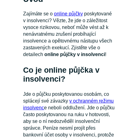
Zajímáte se o
online půjčky
poskytované
v insolvenci? Vězte, že jde o záležitost
vysoce rizikovou, neboť může vést až k
nenávratnému zrušení probíhající
insolvence a opětovnému nástupu všech
zastavených exekucí. Zjistěte vše o
detailech
online půjčky v insolvenci
!
Co je online půjčka v
insolvenci?
Jde o půjčku poskytovanou osobám, co
splácejí své závazky
v ochranném režimu
insolvenc
e neboli oddlužení. Jde o půjčku
často poskytovanou na ruku v hotovosti,
aby se o ní nedozvěděl insolvenční
správce. Peníze nesmí projít přes
bankovní účet osoby v insolvenci, protože