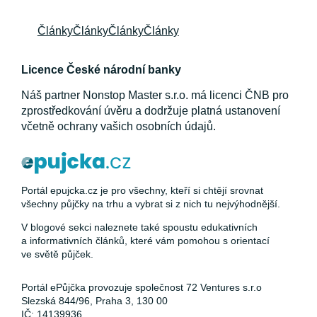
Články
Články
Články
Články
Licence České národní banky
Náš partner Nonstop Master s.r.o. má licenci ČNB pro
zprostředkování úvěru a dodržuje platná ustanovení
včetně ochrany vašich osobních údajů.
Portál epujcka.cz je pro všechny, kteří si chtějí srovnat
všechny půjčky na trhu a vybrat si z nich tu nejvýhodnější.
V blogové sekci naleznete také spoustu edukativních
a informativních článků, které vám pomohou s orientací
ve světě půjček.
Portál ePůjčka provozuje společnost 72 Ventures s.r.o
Slezská 844/96, Praha 3, 130 00
IČ: 14139936