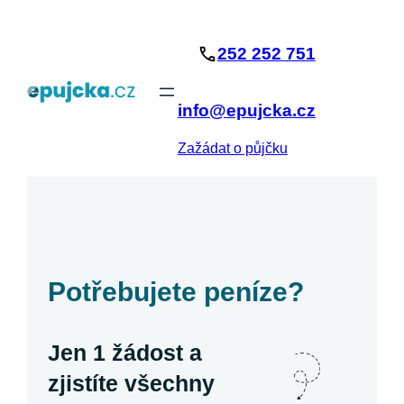
Přeskočit
na
252 252 751
obsah
info@epujcka.cz
Zažádat o půjčku
Potřebujete peníze?
Jen 1 žádost a
zjistíte všechny