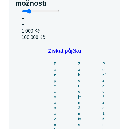
možnosti
–
+
1 000 Kč
100 000 Kč
Získat půjčku
B
Z
P
e
a
e
z
b
ní
p
e
z
e
r
e
č
e
u
n
je
ž
é
n
z
a
3
a
o
m
1
v
in
5
ě
ut
m