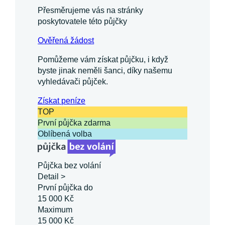
Přesměrujeme vás na stránky
poskytovatele této půjčky
Ověřená žádost
Pomůžeme vám získat půjčku, i když
byste jinak neměli šanci, díky našemu
vyhledávači půjček.
Získat
peníze
TOP
První půjčka zdarma
Oblíbená volba
Půjčka bez volání
Detail >
První půjčka do
15 000 Kč
Maximum
15 000 Kč