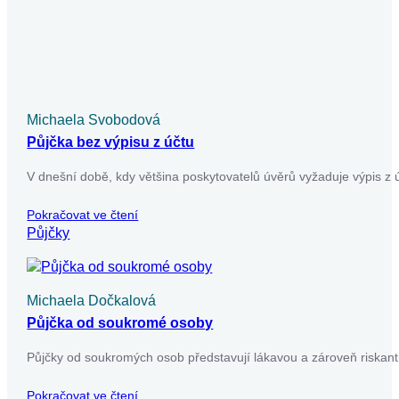
Michaela Svobodová
Půjčka v exekuci a vše o ní a rizika
Půjčka v exekuci představuje riziko, které nelze podceňovat.
V našem článku se dozvíte, jaké podmínky musíte splnit,
abyste získali půjčku…
Pokračovat ve čtení
Půjčky
Už máte dost nekonečného
vyplňování žádostí o půjčky?
Usnadněte si to – vyplňte jen jeden formulář a
my zjistíme, které úvěrové společnosti jsou
ochotné vám půjčit. Pak už si jen vyberete tu
nejvýhodnější nabídku.