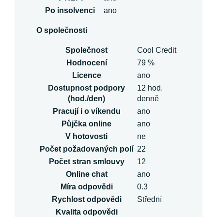
Po insolvenci
ano
O společnosti
Společnost
Cool Credit
Hodnocení
79 %
Licence
ano
Dostupnost podpory
12 hod.
(hod./den)
denně
Pracují i o víkendu
ano
Půjčka online
ano
V hotovosti
ne
Počet požadovaných polí
22
Počet stran smlouvy
12
Online chat
ano
Míra odpovědi
0.3
Rychlost odpovědi
Střední
Kvalita odpovědi