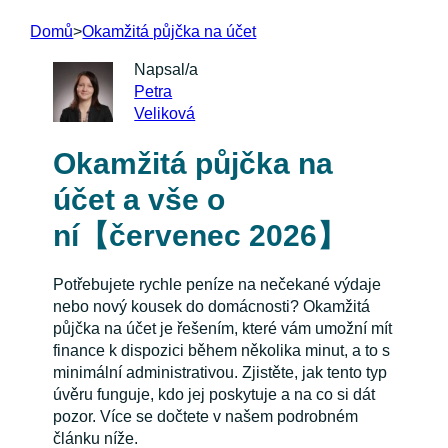
Domů
>
Okamžitá půjčka na účet
Napsal/a
Petra
Veliková
Okamžitá půjčka na
účet a vše o
ní【červenec 2026】
Potřebujete rychle peníze na nečekané výdaje
nebo nový kousek do domácnosti? Okamžitá
půjčka na účet je řešením, které vám umožní mít
finance k dispozici během několika minut, a to s
minimální administrativou. Zjistěte, jak tento typ
úvěru funguje, kdo jej poskytuje a na co si dát
pozor. Více se dočtete v našem podrobném
článku níže.