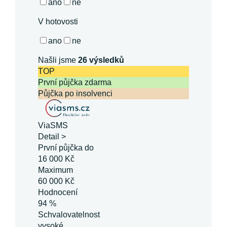
ano
ne
V hotovosti
ano
ne
Našli jsme
26
výsledků
TOP
První půjčka zdarma
Půjčka po insolvenci
ViaSMS
Detail >
První půjčka do
16 000 Kč
Maximum
60 000 Kč
Hodnocení
94 %
Schvalovatelnost
vysoké