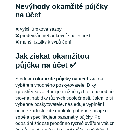
Nevýhody okamžité půjčky
na účet
❌ vyšší úrokové sazby
❌ především nebankovní společnosti
❌ menší částky k vypůjčení
Jak získat okamžitou
půjčku na účet ✅
Sjednání
okamžité půjčky na účet
začíná
výběrem vhodného poskytovatele. Díky
zprostředkovatelům je možné rychle a pohodlně
srovnat nabídky různých společností. Jakmile si
vyberete poskytovatele, následuje vyplnění
online žádosti, kde doplníte potřebné údaje o
sobě a specifikujete parametry půjčky. Po
odeslání žádosti proběhne rychlé ověření vašich
údajů a v případě schválení můžete očekávat