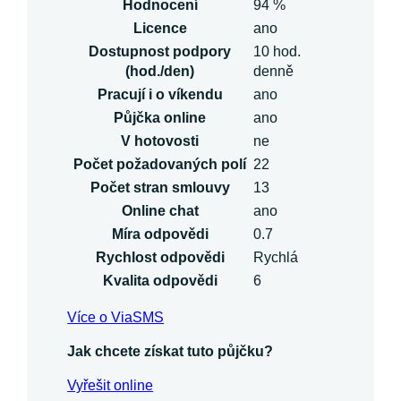
Hodnocení
94 %
Licence
ano
Dostupnost podpory
10 hod.
(hod./den)
denně
Pracují i o víkendu
ano
Půjčka online
ano
V hotovosti
ne
Počet požadovaných polí
22
Počet stran smlouvy
13
Online chat
ano
Míra odpovědi
0.7
Rychlost odpovědi
Rychlá
Kvalita odpovědi
6
Více o ViaSMS
Jak chcete získat tuto půjčku?
Vyřešit online