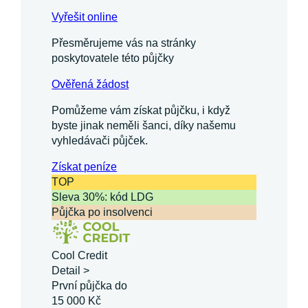
Vyřešit online
Přesměrujeme vás na stránky
poskytovatele této půjčky
Ověřená žádost
Pomůžeme vám získat půjčku, i když
byste jinak neměli šanci, díky našemu
vyhledávači půjček.
Získat
peníze
TOP
Sleva 30%: kód LDG
Půjčka po insolvenci
Cool Credit
Detail >
První půjčka do
15 000 Kč