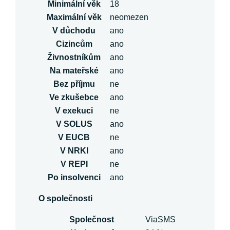
Minimální věk
18
Maximální věk
neomezen
V důchodu
ano
Cizincům
ano
Živnostníkům
ano
Na mateřské
ano
Bez příjmu
ne
Ve zkušebce
ano
V exekuci
ne
V SOLUS
ano
V EUCB
ne
V NRKI
ano
V REPI
ne
Po insolvenci
ano
O společnosti
Společnost
ViaSMS