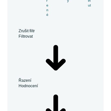
ř
y
in
e
ut
n
é
Zrušit filtr
Filtrovat
Řazení
Hodnocení