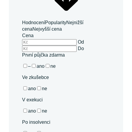
Hodnocení
Popularity
Nejnižší
cena
Nejvyšší cena
Cena
Od
Do
První půjčka zdarma
–
ano
ne
Ve zkušebce
ano
ne
V exekuci
ano
ne
Po insolvenci