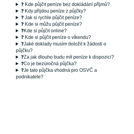
❓ Kde půjčit peníze bez dokládání příjmů?
❓ Kdy přijdou peníze z půjčky?
❓ Jak si rychle půjčit peníze?
❓ Kde si můžu půjčit peníze?
❓Kde si půjčit online?
❓ Kde si půjčit peníze o víkendu?
❓Jaké doklady musím doložit k žádosti o
půjčku?
❓Za jak dlouho budu mít peníze k dispozici?
❓Co je bezúročná půjčka?
❓Je tato půjčka vhodná pro OSVČ a
podnikatele?