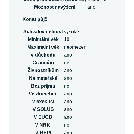
Možnost navýšení
ano
Komu půjčí
Schvalovatelnost
vysoké
Minimální věk
18
Maximální věk
neomezen
V důchodu
ano
Cizincům
ne
Živnostníkům
ano
Na mateřské
ano
Bez příjmu
ne
Ve zkušebce
ano
V exekuci
ano
V SOLUS
ano
V EUCB
ano
V NRKI
ne
V REPI
ano