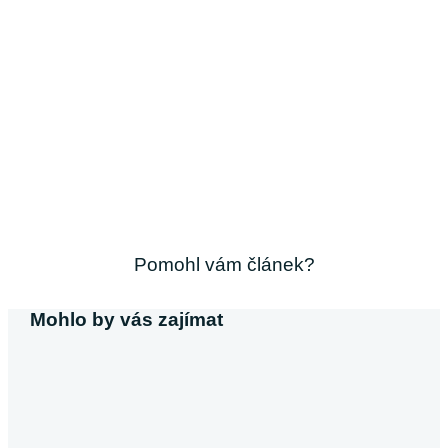
Pomohl vám článek?
Mohlo by vás zajímat
Michaela Svobodová
Půjčka bez výpisu z účtu