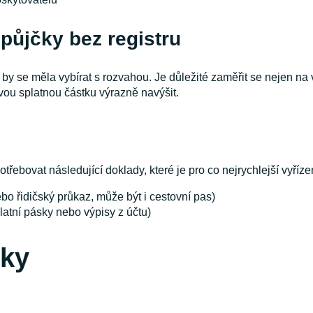
půjčky bez registru
y by se měla vybírat s rozvahou. Je důležité zaměřit se nejen na
ovou splatnou částku výrazně navýšit.
třebovat následující doklady, které je pro co nejrychlejší vyříze
bo řidičský průkaz, může být i cestovní pas)
platní pásky nebo výpisy z účtu)
zky