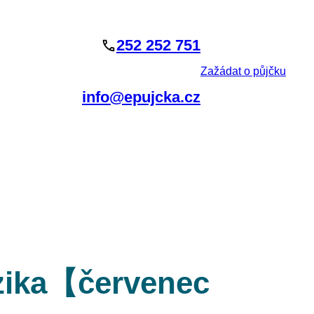
252 252 751
Zažádat o půjčku
info@epujcka.cz
izika【červenec