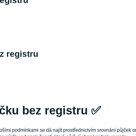
egistru
 registru
čku bez registru ✅
pšími podmínkami se dá najít prostřednictvím srovnání půjček o