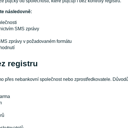
 půjčky od společností, které půjčují i bez kontroly registru.
jte následovně:
olečnosti
ednictvím SMS zprávy
e
o SMS zprávy v požadovaném formátu
zhodnutí
z registru
mo přes nebankovní společnost nebo zprostředkovatele. Důvodů, 
darma
m
ěrů
skytovatelů