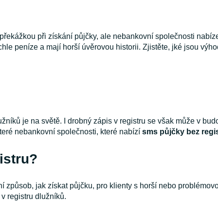
řekážkou při získání půjčky, ale nebankovní společnosti nabíze
rychle peníze a mají horší úvěrovou historii. Zjistěte, jké jsou vý
užníků je na světě. I drobný zápis v registru se však může v bud
které nebankovní společnosti, které nabízí
sms půjčky bez regi
istru?
í způsob, jak získat půjčku, pro klienty s horší nebo problémovo
v registru dlužníků.