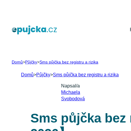
Přeskočit
na
obsah
Domů
>
Půjčky
>
Sms půjčka bez registru a rizika
Domů
>
Půjčky
>
Sms půjčka bez registru a rizika
Napsal/a
Michaela
Svobodová
Sms půjčka bez r