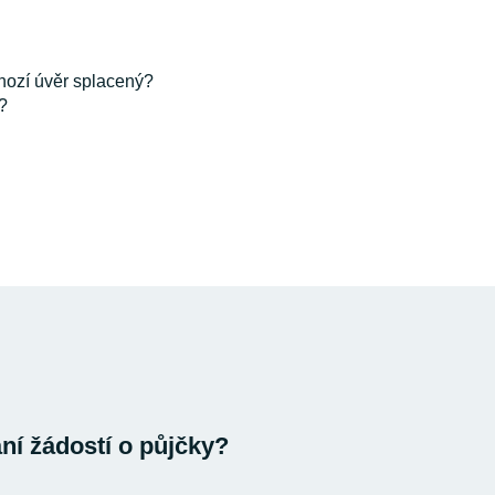
hozí úvěr splacený?
?
í žádostí o půjčky?