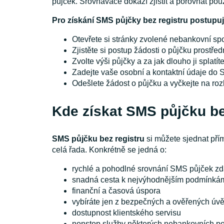
půjček. Srovnávače dokáží zjistit a porovnat pouze
Pro získání SMS půjčky bez registru postupu
Otevřete si stránky zvolené nebankovní sp
Zjistěte si postup žádosti o půjčku prostř
Zvolte výši půjčky a za jak dlouho ji splatít
Zadejte vaše osobní a kontaktní údaje d
Odešlete žádost o půjčku a vyčkejte na ro
Kde získat SMS půjčku be
SMS půjčku bez registru
si můžete sjednat pří
celá řada. Konkrétně se jedná o:
rychlé a pohodlné srovnání SMS půjček z
snadná cesta k nejvýhodnějším podmínká
finanční a časová úspora
vybíráte jen z bezpečných a ověřených úv
dostupnost klientského servisu
nonstop služby některých nebankovních po