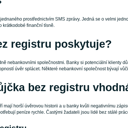
?
jednaného prostřednictvím SMS zprávy. Jedná se o velmi jedno
o krátkodobé finanční tísně.
z registru poskytuje?
ně nebankovními společnostmi. Banky si potenciální klienty dů
pností úvěr splácet. Některé nebankovní společnost bývají vůči
ůjčka bez registru vhodn
eří mají horší úvěrovou historii a u banky kvůli negativnímu zápisu
potřebují peníze rychle. Častými žadateli jsou lidé bez stálé pr