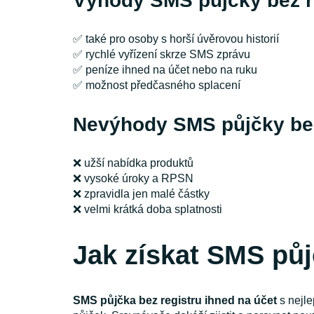
Výhody SMS půjčky bez r
✅ také pro osoby s horší úvěrovou historií
✅ rychlé vyřízení skrze SMS zprávu
✅ peníze ihned na účet nebo na ruku
✅ možnost předčasného splacení
Nevýhody SMS půjčky bez
❌ užší nabídka produktů
❌ vysoké úroky a RPSN
❌ zpravidla jen malé částky
❌ velmi krátká doba splatnosti
Jak získat SMS půj
SMS půjčka bez registru ihned na účet
s nejle