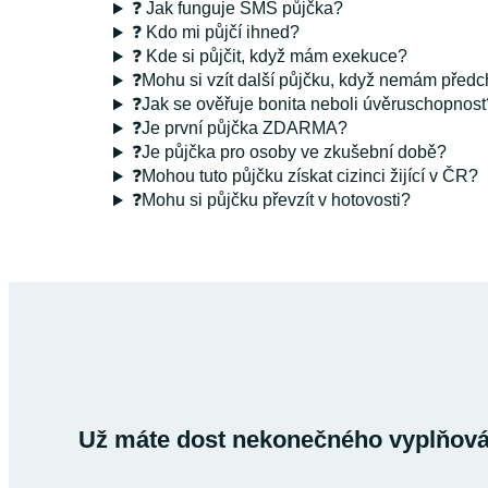
❓ Jak funguje SMS půjčka?
❓ Kdo mi půjčí ihned?
❓ Kde si půjčit, když mám exekuce?
❓Mohu si vzít další půjčku, když nemám předc
❓Jak se ověřuje bonita neboli úvěruschopnost
❓Je první půjčka ZDARMA?
❓Je půjčka pro osoby ve zkušební době?
❓Mohou tuto půjčku získat cizinci žijící v ČR?
❓Mohu si půjčku převzít v hotovosti?
Už máte dost nekonečného vyplňován