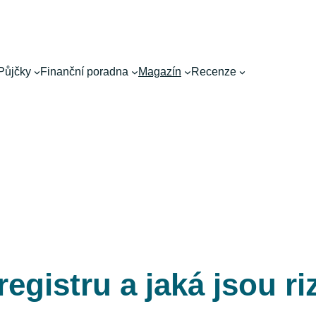
Půjčky
Finanční poradna
Magazín
Recenze
egistru a jaká jsou r