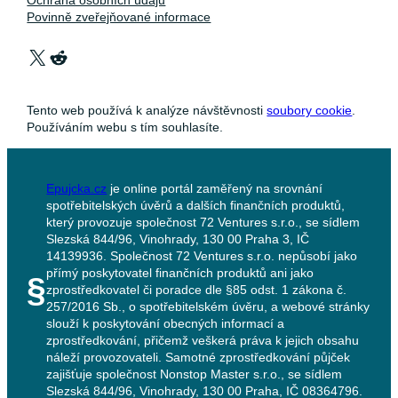
Povinně zveřejňované informace
X
Reddit
Tento web používá k analýze návštěvnosti
soubory cookie
.
Používáním webu s tím souhlasíte.
Epujcka.cz
je online portál zaměřený na srovnání
spotřebitelských úvěrů a dalších finančních produktů,
který provozuje společnost 72 Ventures s.r.o., se sídlem
Slezská 844/96, Vinohrady, 130 00 Praha 3, IČ
14139936. Společnost 72 Ventures s.r.o. nepůsobí jako
přímý poskytovatel finančních produktů ani jako
§
zprostředkovatel či poradce dle §85 odst. 1 zákona č.
257/2016 Sb., o spotřebitelském úvěru, a webové stránky
slouží k poskytování obecných informací a
zprostředkování, přičemž veškerá práva k jejich obsahu
náleží provozovateli. Samotné zprostředkování půjček
zajišťuje společnost Nonstop Master s.r.o., se sídlem
Slezská 844/96, Vinohrady, 130 00 Praha, IČ 08364796.