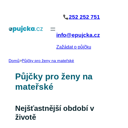
Přeskočit
na
252 252 751
obsah
info@epujcka.cz
Zažádat o půjčku
Domů
>
Půjčky pro ženy na mateřské
Půjčky pro ženy na
mateřské
Nejšťastnější období v
životě