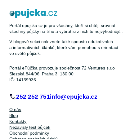
Portál epujcka.cz je pro všechny, kteří si chtějí srovnat
všechny půjčky na trhu a vybrat si z nich tu nejvýhodnější.
V blogové sekci naleznete také spoustu edukativních
a informativních článků, které vám pomohou s orientací
ve světě půjček.
Portál ePůjčka provozuje společnost 72 Ventures s.r.o
Slezská 844/96, Praha 3, 130 00
IČ: 14139936
252 252 751
info@epujcka.cz
O nás
Blog
Kontakty
Nezávislý test půjček
Obchodní podmínky
Ochrana osobních údajů