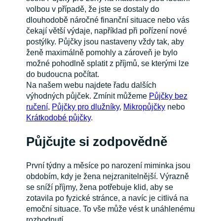
volbou v případě, že jste se dostaly do
dlouhodobě náročné finanční situace nebo vás
čekají větší výdaje, například při pořízení nové
postýlky. Půjčky jsou nastaveny vždy tak, aby
ženě maximálně pomohly a zároveň je bylo
možné pohodlně splatit z příjmů, se kterými lze
do budoucna počítat.
Na našem webu najdete řadu dalších
výhodných půjček. Zmínit můžeme
Půjčky bez
ručení
,
Půjčky pro dlužníky
,
Mikropůjčky
nebo
Krátkodobé půjčky
.
Půjčujte si zodpovědně
První týdny a měsíce po narození miminka jsou
obdobím, kdy je žena nejzranitelnější. Výrazně
se sníží příjmy, žena potřebuje klid, aby se
zotavila po fyzické stránce, a navíc je citlivá na
emoční situace. To vše může vést k unáhlenému
rozhodnutí.