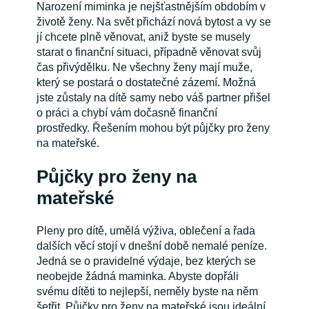
Narození miminka je nejšťastnějším obdobím v
životě ženy. Na svět přichází nová bytost a vy se
jí chcete plně věnovat, aniž byste se musely
starat o finanční situaci, případně věnovat svůj
čas přivýdělku. Ne všechny ženy mají muže,
který se postará o dostatečné zázemí. Možná
jste zůstaly na dítě samy nebo váš partner přišel
o práci a chybí vám dočasně finanční
prostředky. Řešením mohou být půjčky pro ženy
na mateřské.
Půjčky pro ženy na
mateřské
Pleny pro dítě, umělá výživa, oblečení a řada
dalších věcí stojí v dnešní době nemalé peníze.
Jedná se o pravidelné výdaje, bez kterých se
neobejde žádná maminka. Abyste dopřáli
svému dítěti to nejlepší, neměly byste na něm
šetřit. Půjčky pro ženy na mateřské jsou ideální