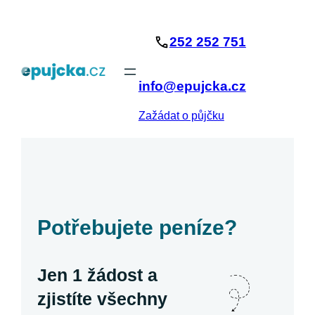
Přeskočit
na
252 252 751
obsah
info@epujcka.cz
Zažádat o půjčku
Potřebujete peníze?
Jen 1 žádost a
zjistíte všechny