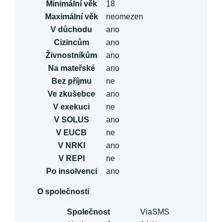
Minimální věk
18
Maximální věk
neomezen
V důchodu
ano
Cizincům
ano
Živnostníkům
ano
Na mateřské
ano
Bez příjmu
ne
Ve zkušebce
ano
V exekuci
ne
V SOLUS
ano
V EUCB
ne
V NRKI
ano
V REPI
ne
Po insolvenci
ano
O společnosti
Společnost
ViaSMS