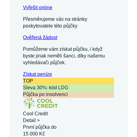
Vyřešit online
Přesměrujeme vás na stránky
poskytovatele této půjčky
Ověřená žádost
Pomůžeme vám získat půjčku, i když
byste jinak neměli šanci, díky našemu
vyhledávači půjček.
Získat
peníze
TOP
Sleva 30%: kód LDG
Půjčka po insolvenci
Cool Credit
Detail >
První půjčka do
15 000 Kč