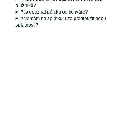
dlužníků?
❓Jak poznat půjčku od lichváře?
❓Nemám na splátku. Lze prodloužit dobu
splatnosti?