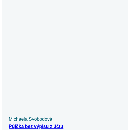
Michaela Dočkalová
Půjčka od soukromé osoby
Půjčky od soukromých osob představují lákavou a zároveň
riskantní alternativu k běžným spotřebitelským úvěrům. Může
být poslední záchranou pro ty,…
Pokračovat ve čtení
Půjčky
Michaela Svobodová
Půjčka v exekuci a vše o ní a rizika
Půjčka v exekuci představuje riziko, které nelze podceňovat.
V našem článku se dozvíte, jaké podmínky musíte splnit,
abyste získali půjčku…
Pokračovat ve čtení
Půjčky