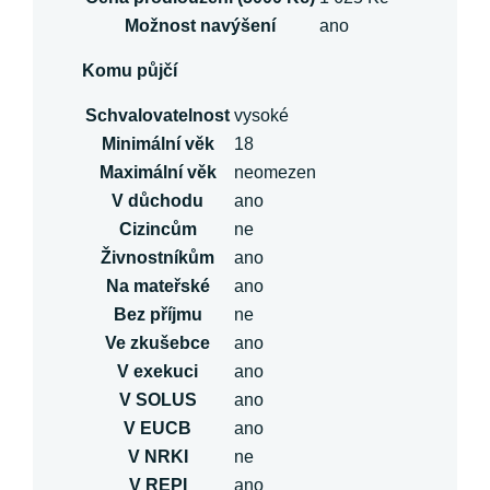
Možnost navýšení
ano
Komu půjčí
Schvalovatelnost
vysoké
Minimální věk
18
Maximální věk
neomezen
V důchodu
ano
Cizincům
ne
Živnostníkům
ano
Na mateřské
ano
Bez příjmu
ne
Ve zkušebce
ano
V exekuci
ano
V SOLUS
ano
V EUCB
ano
V NRKI
ne
V REPI
ano