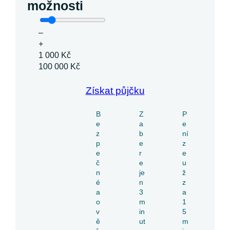
možnosti
–
+
1 000 Kč
100 000 Kč
Získat půjčku
B
Z
P
e
a
e
z
b
ní
p
e
z
e
r
e
č
e
u
n
je
ž
é
n
z
a
3
a
o
m
1
v
in
5
ě
ut
m