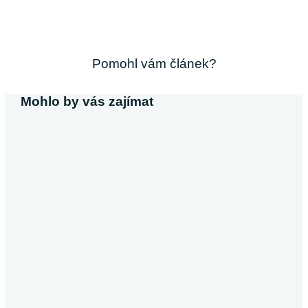
Pomohl vám článek?
Mohlo by vás zajímat
Michaela Svobodová
Půjčka bez výpisu z účtu
V dnešní době, kdy většina poskytovatelů úvěrů vyžaduje
výpis z účtu, se půjčky bez tohoto dokumentu stávají
atraktivní alternativou pro…
Pokračovat ve čtení
Půjčky