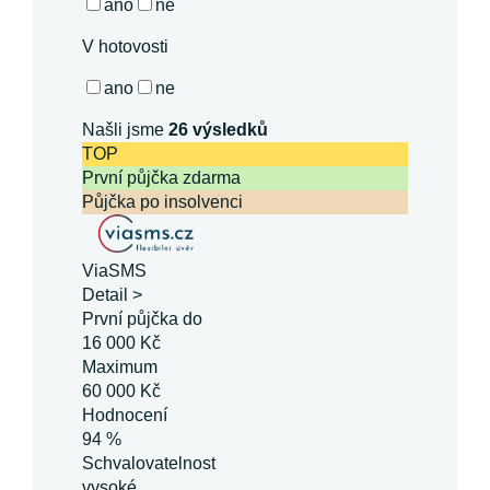
ano
ne
V hotovosti
ano
ne
Našli jsme
26
výsledků
TOP
První půjčka zdarma
Půjčka po insolvenci
ViaSMS
Detail >
První půjčka do
16 000 Kč
Maximum
60 000 Kč
Hodnocení
94 %
Schvalovatelnost
vysoké