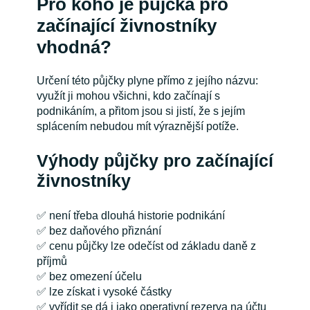
Pro koho je půjčka pro
začínající živnostníky
vhodná?
Určení této půjčky plyne přímo z jejího názvu:
využít ji mohou všichni, kdo začínají s
podnikáním, a přitom jsou si jistí, že s jejím
splácením nebudou mít výraznější potíže.
Výhody půjčky pro začínající
živnostníky
✅ není třeba dlouhá historie podnikání
✅ bez daňového přiznání
✅ cenu půjčky lze odečíst od základu daně z
příjmů
✅ bez omezení účelu
✅ lze získat i vysoké částky
✅ vyřídit se dá i jako operativní rezerva na účtu