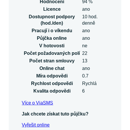
Hodnocení
94 %
Licence
ano
Dostupnost podpory
10 hod.
(hod./den)
denně
Pracují i o víkendu
ano
Půjčka online
ano
V hotovosti
ne
Počet požadovaných polí
22
Počet stran smlouvy
13
Online chat
ano
Míra odpovědi
0.7
Rychlost odpovědi
Rychlá
Kvalita odpovědi
6
Více o ViaSMS
Jak chcete získat tuto půjčku?
Vyřešit online