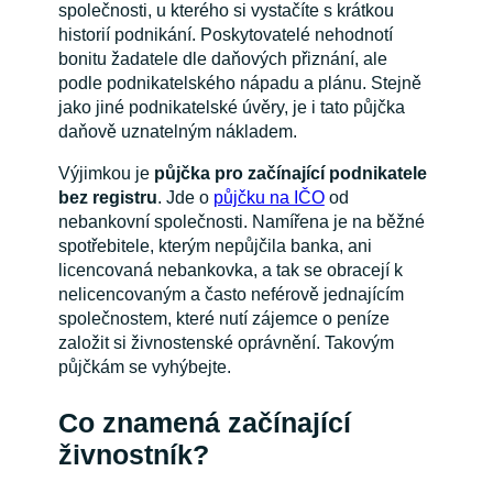
společnosti, u kterého si vystačíte s krátkou
historií podnikání. Poskytovatelé nehodnotí
bonitu žadatele dle daňových přiznání, ale
podle podnikatelského nápadu a plánu. Stejně
jako jiné podnikatelské úvěry, je i tato půjčka
daňově uznatelným nákladem.
Výjimkou je
půjčka pro začínající podnikatele
bez registru
. Jde o
půjčku na IČO
od
nebankovní společnosti. Namířena je na běžné
spotřebitele, kterým nepůjčila banka, ani
licencovaná nebankovka, a tak se obracejí k
nelicencovaným a často neférově jednajícím
společnostem, které nutí zájemce o peníze
založit si živnostenské oprávnění. Takovým
půjčkám se vyhýbejte.
Co znamená začínající
živnostník?