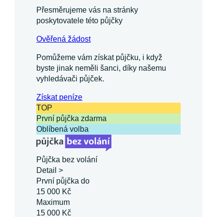
Přesměrujeme vás na stránky
poskytovatele této půjčky
Ověřená žádost
Pomůžeme vám získat půjčku, i když
byste jinak neměli šanci, díky našemu
vyhledávači půjček.
Získat
peníze
TOP
První půjčka zdarma
Oblíbená volba
Půjčka bez volání
Detail >
První půjčka do
15 000 Kč
Maximum
15 000 Kč