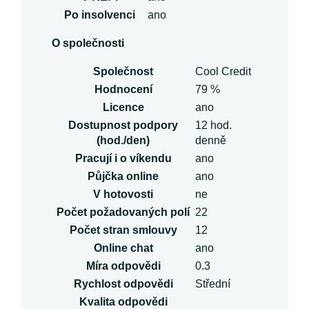
Po insolvenci
ano
O společnosti
Společnost
Cool Credit
Hodnocení
79 %
Licence
ano
Dostupnost podpory
12 hod.
(hod./den)
denně
Pracují i o víkendu
ano
Půjčka online
ano
V hotovosti
ne
Počet požadovaných polí
22
Počet stran smlouvy
12
Online chat
ano
Míra odpovědi
0.3
Rychlost odpovědi
Střední
Kvalita odpovědi