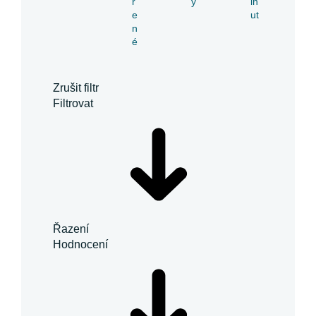
ř
y
in
e
ut
n
é
Zrušit filtr
Filtrovat
Řazení
Hodnocení