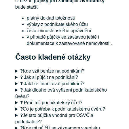
U běžné
půjčky pro začínající živnostníky
bude stačit:
platný doklad totožnosti
výpisy z podnikatelského účtu
číslo živnostenského oprávnění
v případě půjčky se zástavou ještě i
dokumentace k zastavované nemovitosti..
Často kladené otázky
❓Kde vzít peníze na podnikání?
❓ Jak si půjčit na podnikání?
❓ Jak lze financovat podnikání?
❓ Jak dlouho trvá vyřízení podnikatelského
úvěru?
❓ Proč mít podnikatelský účet?
❓Co je potřeba k podnikatelskému úvěru?
❓Je tato půjčka vhodná pro OSVČ a
podnikatele?
❓Kde mi půjčí i se záznamem v registru