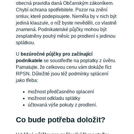
obecná pravidla daná Občanským zákoníkem.
Chybí ochrana spotřebitele. Pozor na znění
smluv, které podepisujete. Neměla by v nich být
jediná klauzule, o níž byste nevěděli, co vlastně
znamená. Podnikatelské půjčky mohou být
zesplatněny pouhý měsíc po prodlení s jedinou
splátkou.
U
bezúročné půjčky pro začínající
podnikatele
se soustřeďte na poplatky z úvěru.
Pamatujte, že celkovou cenu vám dokáže říct
RPSN. Důležité jsou též podmínky splácení
jako třeba:
možnost předčasného splacení
možnost odkladu splátky
účtovaná výše pokuty z prodlení.
Co bude potřeba doložit?