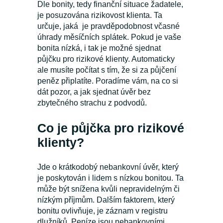
Dle bonity, tedy finanční situace žadatele,
je posuzována rizikovost klienta. Ta
určuje, jaká je pravděpodobnost včasné
úhrady měsíčních splátek. Pokud je vaše
bonita nízká, i tak je možné sjednat
půjčku pro rizikové klienty. Automaticky
ale musíte počítat s tím, že si za půjčení
peněz připlatíte. Poradíme vám, na co si
dát pozor, a jak sjednat úvěr bez
zbytečného strachu z podvodů.
Co je půjčka pro rizikové
klienty?
Jde o krátkodobý nebankovní úvěr, který
je poskytován i lidem s nízkou bonitou. Ta
může být snížena kvůli nepravidelným či
nízkým příjmům. Dalším faktorem, který
bonitu ovlivňuje, je záznam v registru
dlužníků. Peníze jsou nebankovními