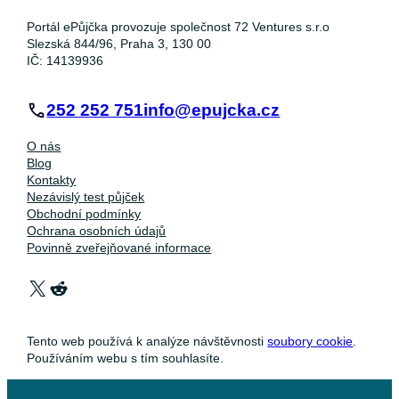
Portál ePůjčka provozuje společnost 72 Ventures s.r.o
Slezská 844/96, Praha 3, 130 00
IČ: 14139936
252 252 751
info@epujcka.cz
O nás
Blog
Kontakty
Nezávislý test půjček
Obchodní podmínky
Ochrana osobních údajů
Povinně zveřejňované informace
X
Reddit
Tento web používá k analýze návštěvnosti
soubory cookie
.
Používáním webu s tím souhlasíte.