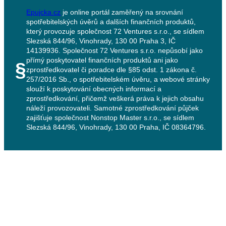
Epujcka.cz
je online portál zaměřený na srovnání
spotřebitelských úvěrů a dalších finančních produktů,
který provozuje společnost 72 Ventures s.r.o., se sídlem
Slezská 844/96, Vinohrady, 130 00 Praha 3, IČ
14139936. Společnost 72 Ventures s.r.o. nepůsobí jako
přímý poskytovatel finančních produktů ani jako
§
zprostředkovatel či poradce dle §85 odst. 1 zákona č.
257/2016 Sb., o spotřebitelském úvěru, a webové stránky
slouží k poskytování obecných informací a
zprostředkování, přičemž veškerá práva k jejich obsahu
náleží provozovateli. Samotné zprostředkování půjček
zajišťuje společnost Nonstop Master s.r.o., se sídlem
Slezská 844/96, Vinohrady, 130 00 Praha, IČ 08364796.