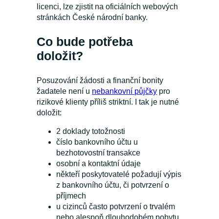
licenci, lze zjistit na oficiálních webových
stránkách České národní banky.
Co bude potřeba
doložit?
Posuzování žádosti a finanční bonity
žadatele není u
nebankovní půjčky
pro
rizikové klienty příliš striktní. I tak je nutné
doložit:
2 doklady totožnosti
číslo bankovního účtu u
bezhotovostní transakce
osobní a kontaktní údaje
někteří poskytovatelé požadují výpis
z bankovního účtu, či potvrzení o
příjmech
u cizinců často potvrzení o trvalém
nebo alespoň dlouhodobém pobytu