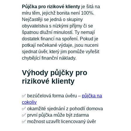
Půjčka pro rizikové klienty
je šitá na
míru těm, jejichž bonita není 100%.
Nejčastěji se jedná o skupiny
obyvatelstva s nízkými příjmy či se
špatnou dlužní minulostí. Ty nemají
dostatek financí na spoření. Pokud je
potkají nečekané výdaje, jsou nuceni
sjednat úvěr, který jim pomůže vyřešit
chybějící finanční náklady.
Výhody půjčky pro
rizikové klienty
✅
bezúčelová forma úvěru –
půjčka na
cokoliv
✅
okamžité sjednání z pohodlí domova
✅
první půjčka může být zdarma
✅
možnost uzavřít licencovaný úvěr