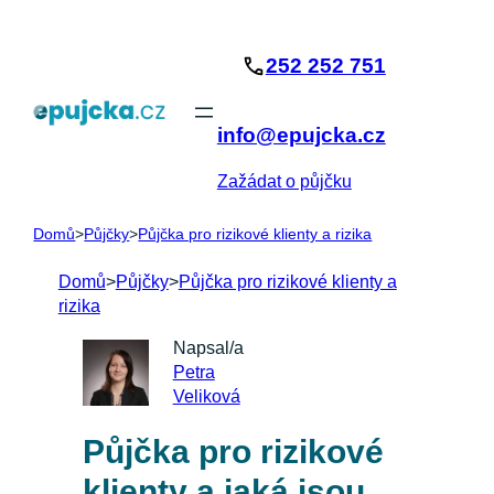
Přeskočit
na
252 252 751
obsah
info@epujcka.cz
Zažádat o půjčku
Domů
>
Půjčky
>
Půjčka pro rizikové klienty a rizika
Domů
>
Půjčky
>
Půjčka pro rizikové klienty a
rizika
Napsal/a
Petra
Veliková
Půjčka pro rizikové
klienty a jaká jsou