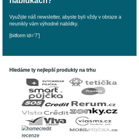
nabídkách?
Využijte náš newsletter, abyste byli vždy v obraze a
neunikly vám výhodné nabídky.
[bitform id=’7′]
Hledáme ty nejlepší produkty na trhu