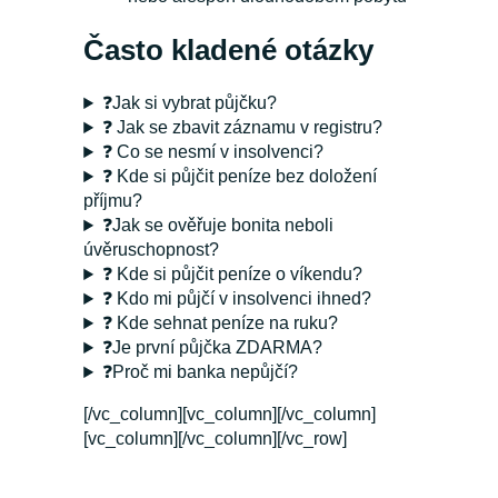
Často kladené otázky
❓Jak si vybrat půjčku?
❓ Jak se zbavit záznamu v registru?
❓ Co se nesmí v insolvenci?
❓ Kde si půjčit peníze bez doložení
příjmu?
❓Jak se ověřuje bonita neboli
úvěruschopnost?
❓ Kde si půjčit peníze o víkendu?
❓ Kdo mi půjčí v insolvenci ihned?
❓ Kde sehnat peníze na ruku?
❓Je první půjčka ZDARMA?
❓Proč mi banka nepůjčí?
[/vc_column][vc_column][/vc_column]
[vc_column][/vc_column][/vc_row]