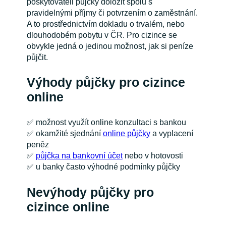
poskytovateli půjčky doložit spolu s
pravidelnými příjmy či potvrzením o zaměstnání.
A to prostřednictvím dokladu o trvalém, nebo
dlouhodobém pobytu v ČR. Pro cizince se
obvykle jedná o jedinou možnost, jak si peníze
půjčit.
Výhody půjčky pro cizince
online
✅ možnost využít online konzultaci s bankou
✅ okamžité sjednání
online půjčky
a vyplacení
peněz
✅
půjčka na bankovní účet
nebo v hotovosti
✅ u banky často výhodné podmínky půjčky
Nevýhody půjčky pro
cizince online