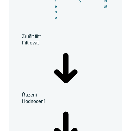
ř
y
in
e
ut
n
é
Zrušit filtr
Filtrovat
Řazení
Hodnocení