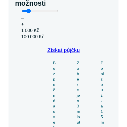
možnosti
–
+
1 000 Kč
100 000 Kč
Získat půjčku
B
Z
P
e
a
e
z
b
ní
p
e
z
e
r
e
č
e
u
n
je
ž
é
n
z
a
3
a
o
m
1
v
in
5
ě
ut
m