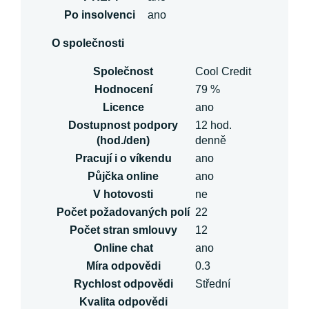
Po insolvenci
ano
O společnosti
Společnost
Cool Credit
Hodnocení
79 %
Licence
ano
Dostupnost podpory
12 hod.
(hod./den)
denně
Pracují i o víkendu
ano
Půjčka online
ano
V hotovosti
ne
Počet požadovaných polí
22
Počet stran smlouvy
12
Online chat
ano
Míra odpovědi
0.3
Rychlost odpovědi
Střední
Kvalita odpovědi