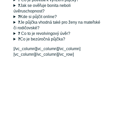
❓Jak se ověřuje bonita neboli
úvěruschopnost?
❓Kde si půjčit online?
❓Je půjčka vhodná také pro ženy na mateřské
či rodičovské?
❓ Co to je revolvingový úvěr?
❓Co je bezúročná půjčka?
[/vc_column][vc_column][/vc_column]
[vc_column][/vc_column][/vc_row]