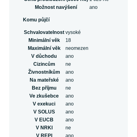
Možnost navýšení
ano
Komu půjčí
Schvalovatelnost
vysoké
Minimální věk
18
Maximální věk
neomezen
V důchodu
ano
Cizincům
ne
Živnostníkům
ano
Na mateřské
ano
Bez příjmu
ne
Ve zkušebce
ano
V exekuci
ano
V SOLUS
ano
V EUCB
ano
V NRKI
ne
V REPI
ano