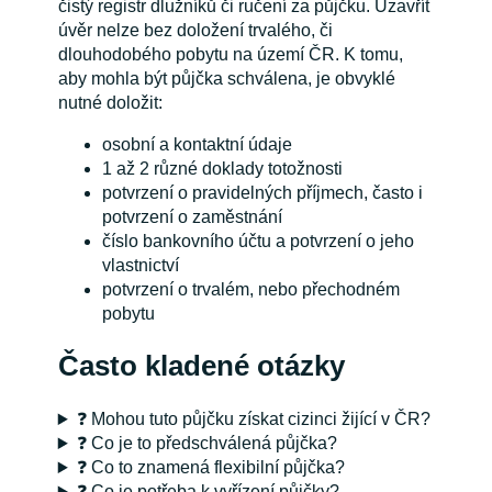
čistý registr dlužníků či ručení za půjčku. Uzavřít
úvěr nelze bez doložení trvalého, či
dlouhodobého pobytu na území ČR. K tomu,
aby mohla být půjčka schválena, je obvyklé
nutné doložit:
osobní a kontaktní údaje
1 až 2 různé doklady totožnosti
potvrzení o pravidelných příjmech, často i
potvrzení o zaměstnání
číslo bankovního účtu a potvrzení o jeho
vlastnictví
potvrzení o trvalém, nebo přechodném
pobytu
Často kladené otázky
❓ Mohou tuto půjčku získat cizinci žijící v ČR?
❓ Co je to předschválená půjčka?
❓ Co to znamená flexibilní půjčka?
❓ Co je potřeba k vyřízení půjčky?