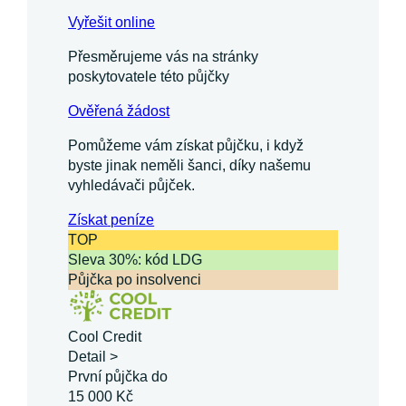
Vyřešit online
Přesměrujeme vás na stránky
poskytovatele této půjčky
Ověřená žádost
Pomůžeme vám získat půjčku, i když
byste jinak neměli šanci, díky našemu
vyhledávači půjček.
Získat
peníze
TOP
Sleva 30%: kód LDG
Půjčka po insolvenci
Cool Credit
Detail >
První půjčka do
15 000 Kč