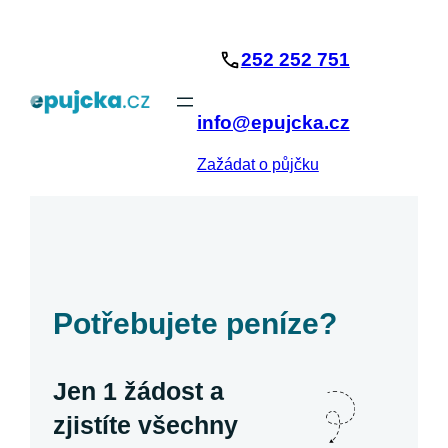
Přeskočit
na
252 252 751
obsah
info@epujcka.cz
Zažádat o půjčku
Potřebujete peníze?
Jen 1 žádost a
zjistíte všechny