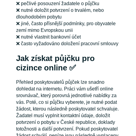
❌ pečlivé posouzení žadatele o půjčku
❌ nutné doložit potvrzení o trvalém, nebo
dlouhodobém pobytu
❌ jiné, často přísnější podmínky, pro obyvatele
zemí mimo Evropskou unii
❌ nutné vlastnit bankovní účet
❌ často vyžadováno doložení pracovní smlouvy
Jak získat půjčku pro
cizince online ✅
Přehled poskytovatelů půjček lze snadno
dohledat na internetu. Práci vám ušetří online
srovnávač, který porovná jednotlivé nabídky za
vás. Poté, co si půjčku vyberete, je nutné podat
žádost, kterou následně poskytovatel schvaluje.
Žadatel musí vyplnit kontaktní údaje, doložit
potvrzení o pobytu v České republice, doklady
totožnosti a další potvrzení. Pokud poskytovatel
žádost schválí, peníze jsou následně vyplaceny