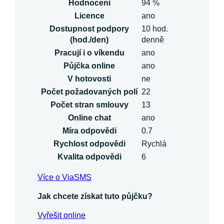
Hodnocení
94 %
Licence
ano
Dostupnost podpory
10 hod.
(hod./den)
denně
Pracují i o víkendu
ano
Půjčka online
ano
V hotovosti
ne
Počet požadovaných polí
22
Počet stran smlouvy
13
Online chat
ano
Míra odpovědi
0.7
Rychlost odpovědi
Rychlá
Kvalita odpovědi
6
Více o ViaSMS
Jak chcete získat tuto půjčku?
Vyřešit online