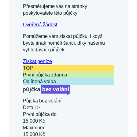
Přesměrujeme vás na stránky
poskytovatele této půjčky
Ověřená žádost
Pomůžeme vám získat půjčku, i když
byste jinak neměli šanci, díky našemu
vyhledávači půjček.
Získat
peníze
TOP
První půjčka zdarma
Oblíbená volba
Půjčka bez volání
Detail >
První půjčka do
15 000 Kč
Maximum
15 000 Kč