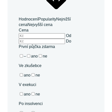
Hodnocení
Popularity
Nejnižší
cena
Nejvyšší cena
Cena
Od
Do
První půjčka zdarma
–
ano
ne
Ve zkušebce
ano
ne
V exekuci
ano
ne
Po insolvenci