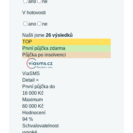
ano
ne
V hotovosti
ano
ne
Našli jsme
26
výsledků
TOP
První půjčka zdarma
Půjčka po insolvenci
ViaSMS
Detail >
První půjčka do
16 000 Kč
Maximum
60 000 Kč
Hodnocení
94 %
Schvalovatelnost
vysoké