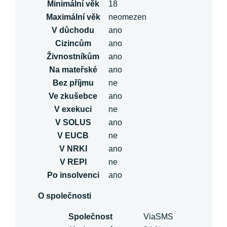
Minimální věk
18
Maximální věk
neomezen
V důchodu
ano
Cizincům
ano
Živnostníkům
ano
Na mateřské
ano
Bez příjmu
ne
Ve zkušebce
ano
V exekuci
ne
V SOLUS
ano
V EUCB
ne
V NRKI
ano
V REPI
ne
Po insolvenci
ano
O společnosti
Společnost
ViaSMS