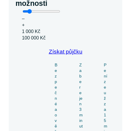
možnosti
–
+
1 000 Kč
100 000 Kč
Získat půjčku
B
Z
P
e
a
e
z
b
ní
p
e
z
e
r
e
č
e
u
n
je
ž
é
n
z
a
3
a
o
m
1
v
in
5
ě
ut
m