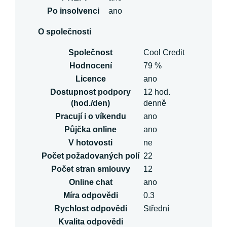
Po insolvenci
ano
O společnosti
Společnost
Cool Credit
Hodnocení
79 %
Licence
ano
Dostupnost podpory
12 hod.
(hod./den)
denně
Pracují i o víkendu
ano
Půjčka online
ano
V hotovosti
ne
Počet požadovaných polí
22
Počet stran smlouvy
12
Online chat
ano
Míra odpovědi
0.3
Rychlost odpovědi
Střední
Kvalita odpovědi