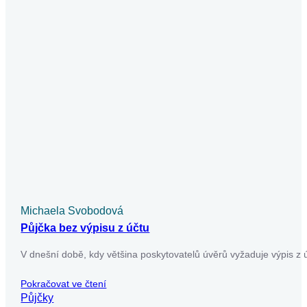
riskantní alternativu k běžným spotřebitelským úvěrům. Může
být poslední záchranou pro ty,…
Pokračovat ve čtení
Půjčky
Michaela Svobodová
Půjčka v exekuci a vše o ní a rizika
Půjčka v exekuci představuje riziko, které nelze podceňovat.
V našem článku se dozvíte, jaké podmínky musíte splnit,
abyste získali půjčku…
Pokračovat ve čtení
Půjčky