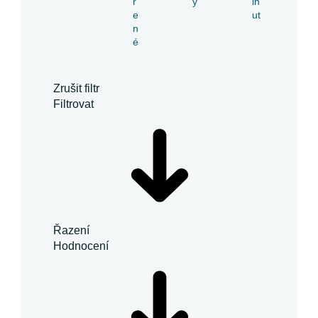
ř
y
in
e
ut
n
é
Zrušit filtr
Filtrovat
Řazení
Hodnocení