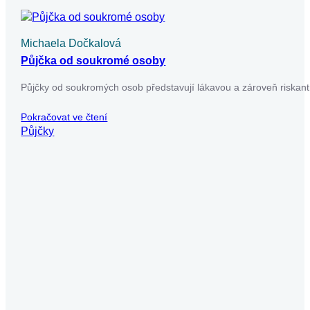
Už máte dost nekonečného
vyplňování žádostí o půjčky?
Usnadněte si to – vyplňte jen jeden formulář a
my zjistíme, které úvěrové společnosti jsou
ochotné vám půjčit. Pak už si jen vyberete tu
nejvýhodnější nabídku.
Získat půjčku
Chcete dostávat novinky o
nabídkách?
Využijte náš newsletter, abyste byli vždy v obraze a
neunikly vám výhodné nabídky.