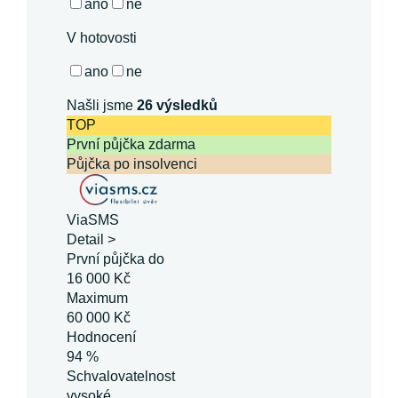
ano
ne
V hotovosti
ano
ne
Našli jsme
26
výsledků
TOP
První půjčka zdarma
Půjčka po insolvenci
ViaSMS
Detail >
První půjčka do
16 000 Kč
Maximum
60 000 Kč
Hodnocení
94 %
Schvalovatelnost
vysoké