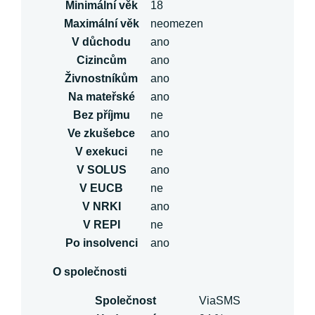
Minimální věk
18
Maximální věk
neomezen
V důchodu
ano
Cizincům
ano
Živnostníkům
ano
Na mateřské
ano
Bez příjmu
ne
Ve zkušebce
ano
V exekuci
ne
V SOLUS
ano
V EUCB
ne
V NRKI
ano
V REPI
ne
Po insolvenci
ano
O společnosti
Společnost
ViaSMS