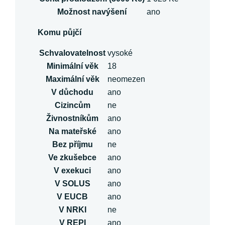
Možnost navýšení
ano
Komu půjčí
Schvalovatelnost
vysoké
Minimální věk
18
Maximální věk
neomezen
V důchodu
ano
Cizincům
ne
Živnostníkům
ano
Na mateřské
ano
Bez příjmu
ne
Ve zkušebce
ano
V exekuci
ano
V SOLUS
ano
V EUCB
ano
V NRKI
ne
V REPI
ano