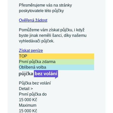
Přesměrujeme vás na stránky
poskytovatele této půjčky
Ověřená žádost
Pomůžeme vám získat půjčku, i když
byste jinak neměli šanci, díky našemu
vyhledávači půjček.
Získat
peníze
TOP
První půjčka zdarma
Oblíbená volba
Půjčka bez volání
Detail >
První půjčka do
15 000 Kč
Maximum
15 000 Kč