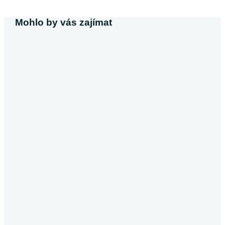
Mohlo by vás zajímat
Michaela Svobodová
Půjčka bez výpisu z účtu
V dnešní době, kdy většina poskytovatelů úvěrů vyžaduje
výpis z účtu, se půjčky bez tohoto dokumentu stávají
atraktivní alternativou pro…
Pokračovat ve čtení
Půjčky
Michaela Dočkalová
Půjčka od soukromé osoby
Půjčky od soukromých osob představují lákavou a zároveň