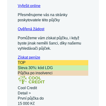
Vyřešit online
Přesměrujeme vás na stránky
poskytovatele této půjčky
Ověřená žádost
Pomůžeme vám získat půjčku, i když
byste jinak neměli šanci, díky našemu
vyhledávači půjček.
Získat
peníze
TOP
Sleva 30%: kód LDG
Půjčka po insolvenci
Cool Credit
Detail >
První půjčka do
15 000 Kč