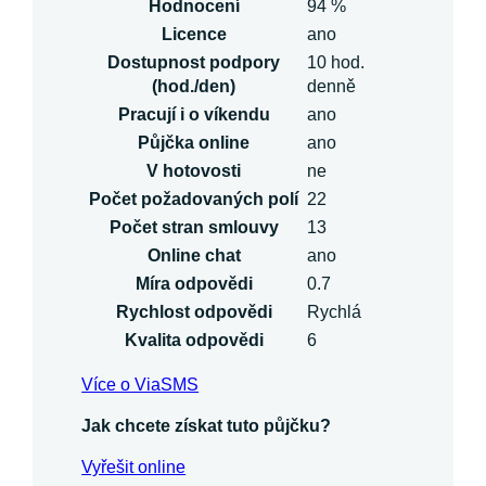
Hodnocení
94 %
Licence
ano
Dostupnost podpory
10 hod.
(hod./den)
denně
Pracují i o víkendu
ano
Půjčka online
ano
V hotovosti
ne
Počet požadovaných polí
22
Počet stran smlouvy
13
Online chat
ano
Míra odpovědi
0.7
Rychlost odpovědi
Rychlá
Kvalita odpovědi
6
Více o ViaSMS
Jak chcete získat tuto půjčku?
Vyřešit online