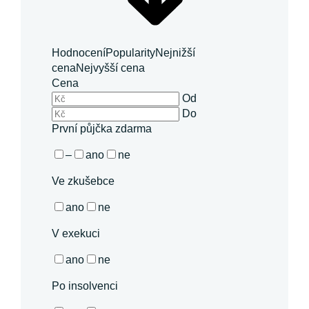
Hodnocení
Popularity
Nejnižší
cena
Nejvyšší cena
Cena
Od
Do
První půjčka zdarma
–
ano
ne
Ve zkušebce
ano
ne
V exekuci
ano
ne
Po insolvenci