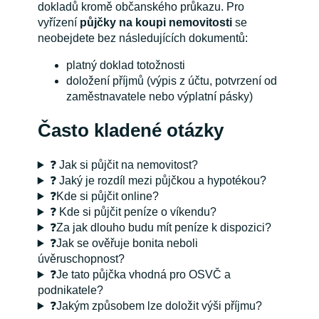
dokladů kromě občanského průkazu. Pro
vyřízení
půjčky na koupi nemovitosti
se
neobejdete bez následujících dokumentů:
platný doklad totožnosti
doložení příjmů (výpis z účtu, potvrzení od
zaměstnavatele nebo výplatní pásky)
Často kladené otázky
❓ Jak si půjčit na nemovitost?
❓ Jaký je rozdíl mezi půjčkou a hypotékou?
❓Kde si půjčit online?
❓ Kde si půjčit peníze o víkendu?
❓Za jak dlouho budu mít peníze k dispozici?
❓Jak se ověřuje bonita neboli
úvěruschopnost?
❓Je tato půjčka vhodná pro OSVČ a
podnikatele?
❓Jakým způsobem lze doložit výši příjmu?