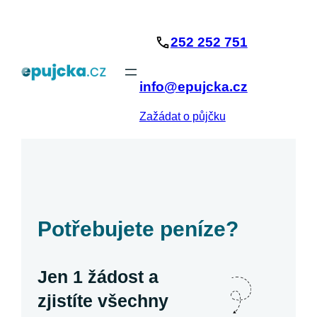
Přeskočit
na
252 252 751
obsah
info@epujcka.cz
Zažádat o půjčku
Potřebujete peníze?
Jen 1 žádost a
zjistíte všechny