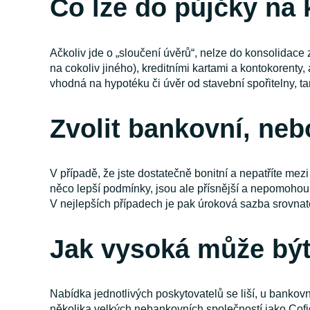
Co lze do půjčky na 
Ačkoliv jde o „sloučení úvěrů“, nelze do konsolidac
na cokoliv jiného), kreditními kartami a kontokorenty
vhodná na hypotéku či úvěr od stavební spořitelny, t
Zvolit bankovní, ne
V případě, že jste dostatečně bonitní a nepatříte me
něco lepší podmínky, jsou ale přísnější a nepomohou
V nejlepších případech je pak úroková sazba srovnate
Jak vysoká může být
Nabídka jednotlivých poskytovatelů se liší, u bankov
několika velkých nebankovních společností jako Cofid