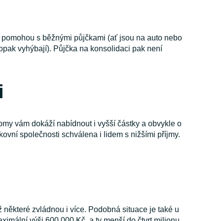
ti pomohou s běžnými půjčkami (ať jsou na auto nebo
aopak vyhýbají). Půjčka na konsolidaci pak není
i
omy vám dokáží nabídnout i vyšší částky a obvykle o
vní společnosti schválena i lidem s nižšími příjmy.
ž některé zvládnou i více. Podobná situace je také u
ximální výši 600 000 Kč, a ty menší do čtvrt milionu