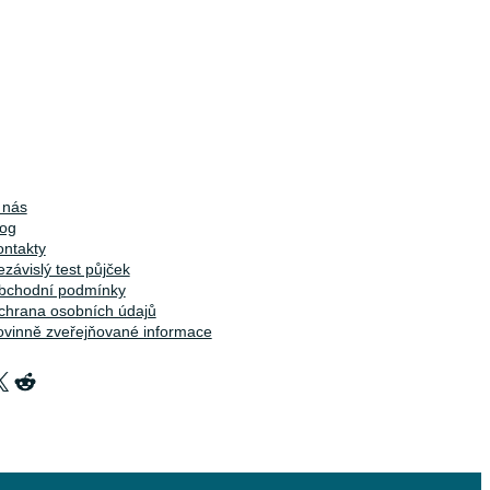
 nás
log
ontakty
závislý test půjček
bchodní podmínky
chrana osobních údajů
ovinně zveřejňované informace
X
Reddit