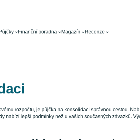
Půjčky
Finanční poradna
Magazín
Recenze
daci
 svému rozpočtu, je půjčka na konsolidaci správnou cestou. Nabí
ždy nabízí lepší podmínky než u vašich současných závazků. V