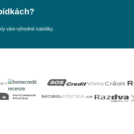
bídkách?
nikly vám výhodné nabídky.