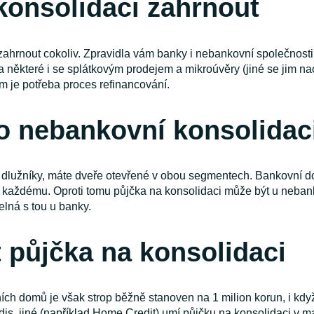
konsolidaci zahrnout
e zahrnout cokoliv. Zpravidla vám banky i nebankovní společnos
, a některé i se splátkovým prodejem a mikroúvěry (jiné se jim n
am je potřeba proces refinancování.
bo nebankovní konsolidac
zi dlužníky, máte dveře otevřené v obou segmentech. Bankovní d
 každému. Oproti tomu půjčka na konsolidaci může být u nebanko
lná s tou u banky.
 půjčka na konsolidaci
ních domů je však strop běžně stanoven na 1 milion korun, i kdy
is, jiné (například Home Credit) umí půjčku na konsolidaci v ma