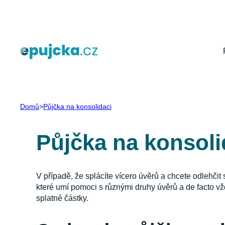
Přeskočit
na
obsah
Domů
>
Půjčka na konsolidaci
Půjčka na konsoli
V případě, že splácíte vícero úvěrů a chcete odlehčit
které umí pomoci s různými druhy úvěrů a de facto v
splatné částky.