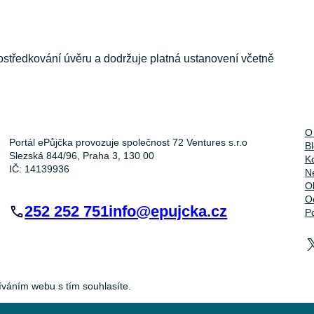
ostředkování úvěru a dodržuje platná ustanovení včetně
O
Portál ePůjčka provozuje společnost 72 Ventures s.r.o
B
Slezská 844/96, Praha 3, 130 00
K
IČ: 14139936
Ne
O
O
252 252 751
info@epujcka.cz
P
íváním webu s tím souhlasíte.