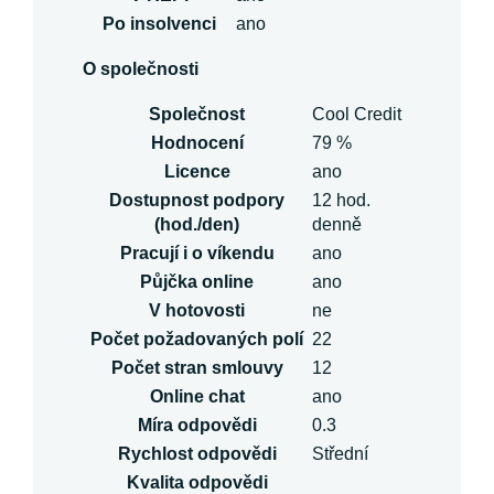
Po insolvenci
ano
O společnosti
Společnost
Cool Credit
Hodnocení
79 %
Licence
ano
Dostupnost podpory
12 hod.
(hod./den)
denně
Pracují i o víkendu
ano
Půjčka online
ano
V hotovosti
ne
Počet požadovaných polí
22
Počet stran smlouvy
12
Online chat
ano
Míra odpovědi
0.3
Rychlost odpovědi
Střední
Kvalita odpovědi