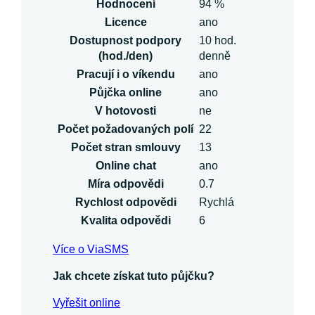
Hodnocení
94 %
Licence
ano
Dostupnost podpory
10 hod.
(hod./den)
denně
Pracují i o víkendu
ano
Půjčka online
ano
V hotovosti
ne
Počet požadovaných polí
22
Počet stran smlouvy
13
Online chat
ano
Míra odpovědi
0.7
Rychlost odpovědi
Rychlá
Kvalita odpovědi
6
Více o ViaSMS
Jak chcete získat tuto půjčku?
Vyřešit online