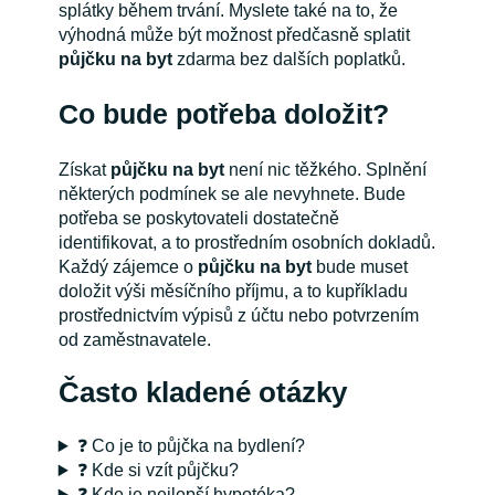
splátky během trvání. Myslete také na to, že
výhodná může být možnost předčasně splatit
půjčku na byt
zdarma bez dalších poplatků.
Co bude potřeba doložit?
Získat
půjčku na byt
není nic těžkého. Splnění
některých podmínek se ale nevyhnete. Bude
potřeba se poskytovateli dostatečně
identifikovat, a to prostředním osobních dokladů.
Každý zájemce o
půjčku na byt
bude muset
doložit výši měsíčního příjmu, a to kupříkladu
prostřednictvím výpisů z účtu nebo potvrzením
od zaměstnavatele.
Často kladené otázky
❓ Co je to půjčka na bydlení?
❓ Kde si vzít půjčku?
❓ Kde je nejlepší hypotéka?