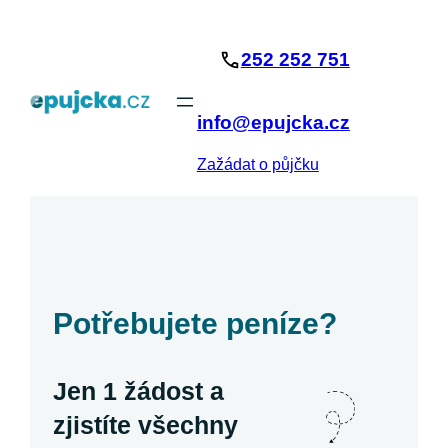
Přeskočit
na
252 252 751
obsah
info@epujcka.cz
Zažádat o půjčku
Potřebujete peníze?
Jen 1 žádost a
zjistíte všechny