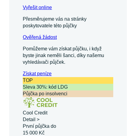
Vyřešit online
Přesměrujeme vás na stránky
poskytovatele této půjčky
Ověřená žádost
Pomůžeme vám získat půjčku, i když
byste jinak neměli šanci, díky našemu
vyhledávači půjček.
Získat
peníze
TOP
Sleva 30%: kód LDG
Půjčka po insolvenci
Cool Credit
Detail >
První půjčka do
15 000 Kč