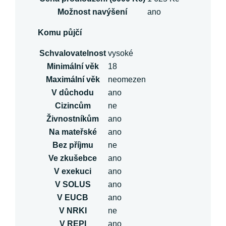
Možnost navýšení
ano
Komu půjčí
Schvalovatelnost
vysoké
Minimální věk
18
Maximální věk
neomezen
V důchodu
ano
Cizincům
ne
Živnostníkům
ano
Na mateřské
ano
Bez příjmu
ne
Ve zkušebce
ano
V exekuci
ano
V SOLUS
ano
V EUCB
ano
V NRKI
ne
V REPI
ano