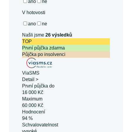
ano
ne
V hotovosti
ano
ne
Našli jsme
26
výsledků
TOP
První půjčka zdarma
Půjčka po insolvenci
ViaSMS
Detail >
První půjčka do
16 000 Kč
Maximum
60 000 Kč
Hodnocení
94 %
Schvalovatelnost
vysoké