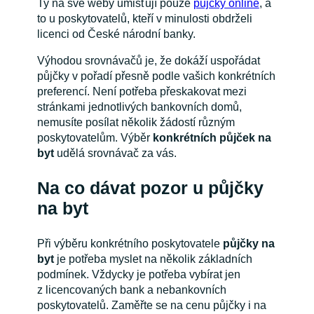
Ty na své weby umisťují pouze
půjčky online
, a
to u poskytovatelů, kteří v minulosti obdrželi
licenci od České národní banky.
Výhodou srovnávačů je, že dokáží uspořádat
půjčky v pořadí přesně podle vašich konkrétních
preferencí. Není potřeba přeskakovat mezi
stránkami jednotlivých bankovních domů,
nemusíte posílat několik žádostí různým
poskytovatelům. Výběr
konkrétních půjček na
byt
udělá srovnávač za vás.
Na co dávat pozor u půjčky
na byt
Při výběru konkrétního poskytovatele
půjčky na
byt
je potřeba myslet na několik základních
podmínek. Vždycky je potřeba vybírat jen
z licencovaných bank a nebankovních
poskytovatelů. Zaměřte se na cenu půjčky i na