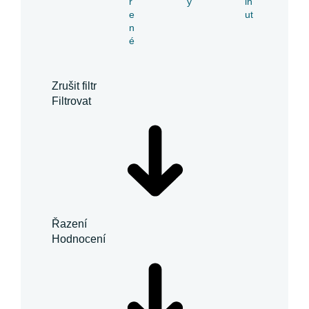
ř
y
in
e
ut
n
é
Zrušit filtr
Filtrovat
Řazení
Hodnocení