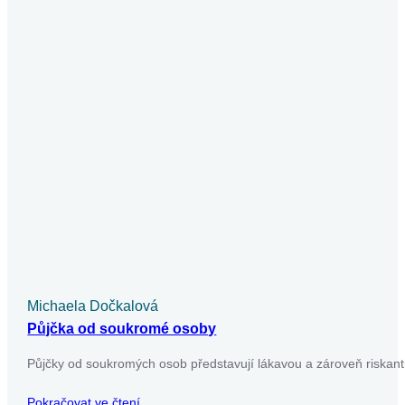
Michaela Svobodová
Půjčka v exekuci a vše o ní a rizika
Půjčka v exekuci představuje riziko, které nelze podceňovat.
V našem článku se dozvíte, jaké podmínky musíte splnit,
abyste získali půjčku…
Pokračovat ve čtení
Půjčky
Už máte dost nekonečného
vyplňování žádostí o půjčky?
Usnadněte si to – vyplňte jen jeden formulář a
my zjistíme, které úvěrové společnosti jsou
ochotné vám půjčit. Pak už si jen vyberete tu
nejvýhodnější nabídku.