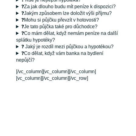
❓Za jak dlouho budu mít peníze k dispozici?
❓Jakým způsobem lze doložit výši příjmu?
❓Mohu si půjčku převzít v hotovosti?
❓Je tato půjčka také pro důchodce?
❓Co mám dělat, když nemám peníze na další
splátku hypotéky?
❓ Jaký je rozdíl mezi půjčkou a hypotékou?
❓Co dělat, když vám banka na bydlení
nepůjčí?
[/vc_column][vc_column][/vc_column]
[vc_column][/vc_column][/vc_row]