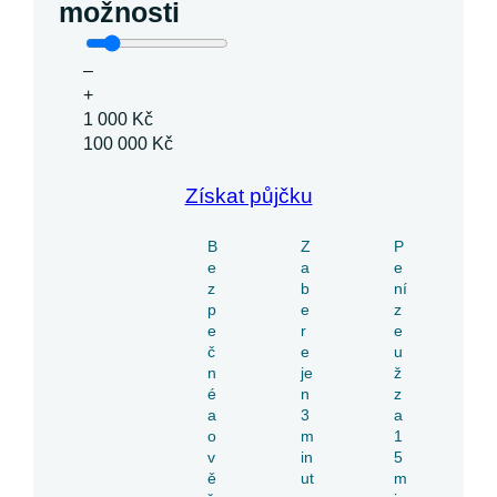
možnosti
–
+
1 000 Kč
100 000 Kč
Získat půjčku
B
Z
P
e
a
e
z
b
ní
p
e
z
e
r
e
č
e
u
n
je
ž
é
n
z
a
3
a
o
m
1
v
in
5
ě
ut
m