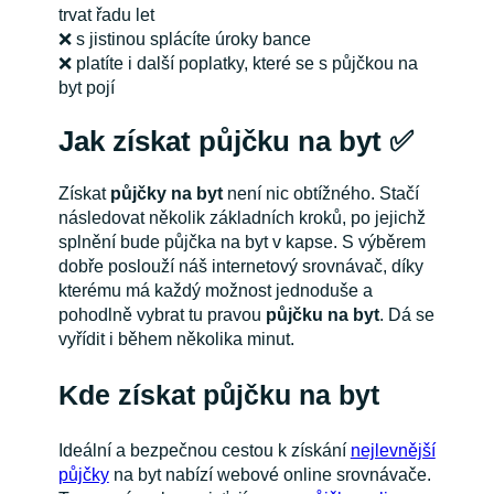
trvat řadu let
❌ s jistinou splácíte úroky bance
❌ platíte i další poplatky, které se s půjčkou na
byt pojí
Jak získat půjčku na byt
✅
Získat
půjčky na byt
není nic obtížného. Stačí
následovat několik základních kroků, po jejichž
splnění bude půjčka na byt v kapse. S výběrem
dobře poslouží náš internetový srovnávač, díky
kterému má každý možnost jednoduše a
pohodlně vybrat tu pravou
půjčku na byt
. Dá se
vyřídit i během několika minut.
Kde získat půjčku na byt
Ideální a bezpečnou cestou k získání
nejlevnější
půjčky
na byt nabízí webové online srovnávače.