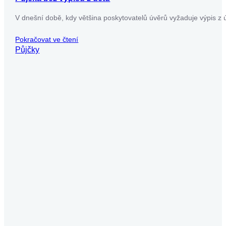
V dnešní době, kdy většina poskytovatelů úvěrů vyžaduje
výpis z účtu, se půjčky bez tohoto dokumentu stávají
atraktivní alternativou pro…
Pokračovat ve čtení
Půjčky
Michaela Dočkalová
Půjčka od soukromé osoby
Půjčky od soukromých osob představují lákavou a zároveň
riskantní alternativu k běžným spotřebitelským úvěrům. Může
být poslední záchranou pro ty,…
Pokračovat ve čtení
Půjčky