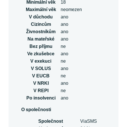
Minimální věk
18
Maximální věk
neomezen
V důchodu
ano
Cizincům
ano
Živnostníkům
ano
Na mateřské
ano
Bez příjmu
ne
Ve zkušebce
ano
V exekuci
ne
V SOLUS
ano
V EUCB
ne
V NRKI
ano
V REPI
ne
Po insolvenci
ano
O společnosti
Společnost
ViaSMS