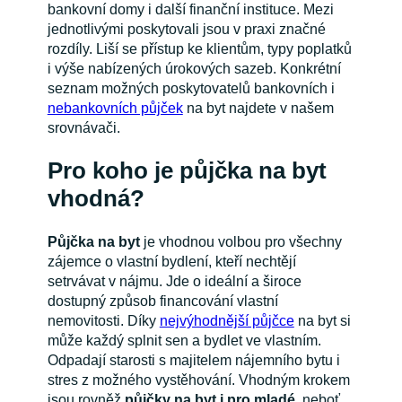
bankovní domy i další finanční instituce. Mezi
jednotlivými poskytovali jsou v praxi značné
rozdíly. Liší se přístup ke klientům, typy poplatků
i výše nabízených úrokových sazeb. Konkrétní
seznam možných poskytovatelů bankovních i
nebankovních půjček
na byt najdete v našem
srovnávači.
Pro koho je půjčka na byt
vhodná?
Půjčka na byt
je vhodnou volbou pro všechny
zájemce o vlastní bydlení, kteří nechtějí
setrvávat v nájmu. Jde o ideální a široce
dostupný způsob financování vlastní
nemovitosti. Díky
nejvýhodnější půjčce
na byt si
může každý splnit sen a bydlet ve vlastním.
Odpadají starosti s majitelem nájemního bytu i
stres z možného vystěhování. Vhodným krokem
jsou rovněž
půjčky na byt i pro mladé
, neboť