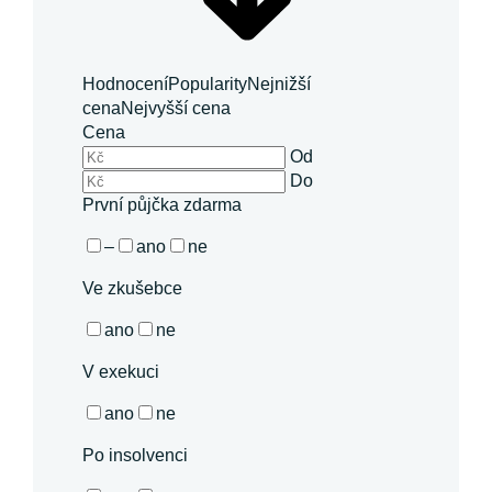
Hodnocení
Popularity
Nejnižší
cena
Nejvyšší cena
Cena
Od
Do
První půjčka zdarma
–
ano
ne
Ve zkušebce
ano
ne
V exekuci
ano
ne
Po insolvenci