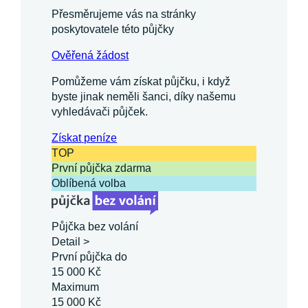
Přesměrujeme vás na stránky
poskytovatele této půjčky
Ověřená žádost
Pomůžeme vám získat půjčku, i když
byste jinak neměli šanci, díky našemu
vyhledávači půjček.
Získat
peníze
TOP
První půjčka zdarma
Oblíbená volba
Půjčka bez volání
Detail >
První půjčka do
15 000 Kč
Maximum
15 000 Kč