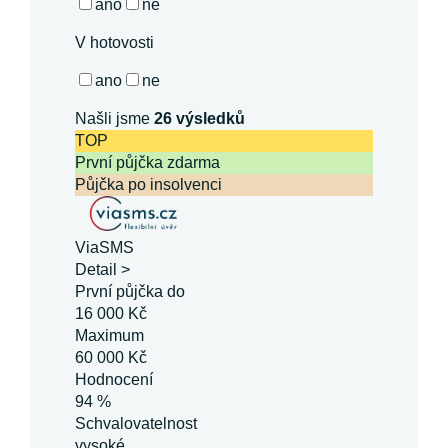
ano
ne
V hotovosti
ano
ne
Našli jsme
26
výsledků
TOP
První půjčka zdarma
Půjčka po insolvenci
ViaSMS
Detail >
První půjčka do
16 000 Kč
Maximum
60 000 Kč
Hodnocení
94 %
Schvalovatelnost
vysoké