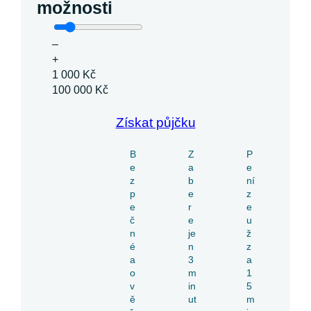
možnosti
–
+
1 000 Kč
100 000 Kč
Získat půjčku
B
Z
P
e
a
e
z
b
ní
p
e
z
e
r
e
č
e
u
n
je
ž
é
n
z
a
3
a
o
m
1
v
in
5
ě
ut
m