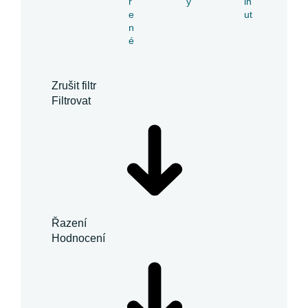
ř
y
in
e
ut
n
é
Zrušit filtr
Filtrovat
Řazení
Hodnocení