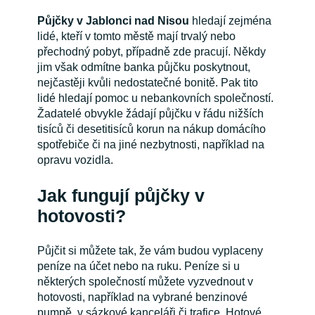
Půjčky v Jablonci nad Nisou
hledají zejména
lidé, kteří v tomto městě mají trvalý nebo
přechodný pobyt, případně zde pracují. Někdy
jim však odmítne banka půjčku poskytnout,
nejčastěji kvůli nedostatečné bonitě. Pak tito
lidé hledají pomoc u nebankovních společností.
Žadatelé obvykle žádají půjčku v řádu nižších
tisíců či desetitisíců korun na nákup domácího
spotřebiče či na jiné nezbytnosti, například na
opravu vozidla.
Jak fungují půjčky v
hotovosti?
Půjčit si můžete tak, že vám budou vyplaceny
peníze na účet nebo na ruku. Peníze si u
některých společností můžete vyzvednout v
hotovosti, například na vybrané benzinové
pumpě, v sázkové kanceláři či trafice. Hotové