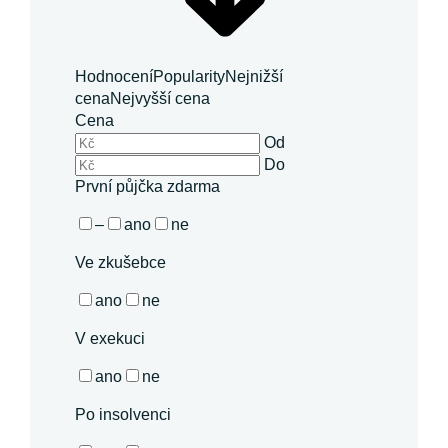
Hodnocení
Popularity
Nejnižší
cena
Nejvyšší cena
Cena
Od
Do
První půjčka zdarma
–
ano
ne
Ve zkušebce
ano
ne
V exekuci
ano
ne
Po insolvenci