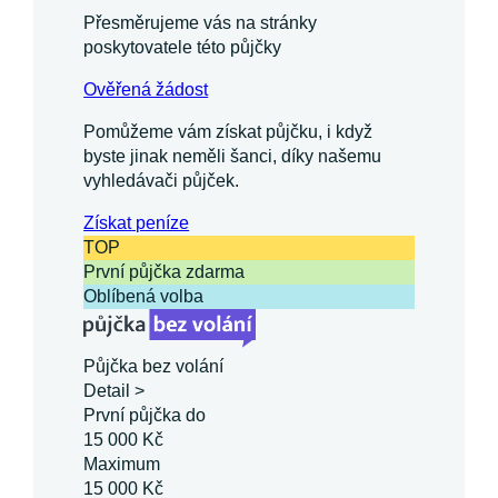
Přesměrujeme vás na stránky
poskytovatele této půjčky
Ověřená žádost
Pomůžeme vám získat půjčku, i když
byste jinak neměli šanci, díky našemu
vyhledávači půjček.
Získat
peníze
TOP
První půjčka zdarma
Oblíbená volba
Půjčka bez volání
Detail >
První půjčka do
15 000 Kč
Maximum
15 000 Kč