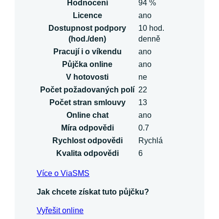
Hodnocení
94 %
Licence
ano
Dostupnost podpory
10 hod.
(hod./den)
denně
Pracují i o víkendu
ano
Půjčka online
ano
V hotovosti
ne
Počet požadovaných polí
22
Počet stran smlouvy
13
Online chat
ano
Míra odpovědi
0.7
Rychlost odpovědi
Rychlá
Kvalita odpovědi
6
Více o ViaSMS
Jak chcete získat tuto půjčku?
Vyřešit online