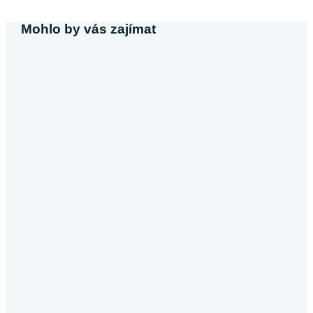
Mohlo by vás zajímat
Michaela Svobodová
Půjčka bez výpisu z účtu
V dnešní době, kdy většina poskytovatelů úvěrů vyžaduje
výpis z účtu, se půjčky bez tohoto dokumentu stávají
atraktivní alternativou pro…
Pokračovat ve čtení
Půjčky
Michaela Dočkalová
Půjčka od soukromé osoby
Půjčky od soukromých osob představují lákavou a zároveň