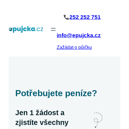
Přeskočit
na
252 252 751
obsah
info@epujcka.cz
Zažádat o půjčku
Potřebujete peníze?
Jen 1 žádost a
zjistíte všechny