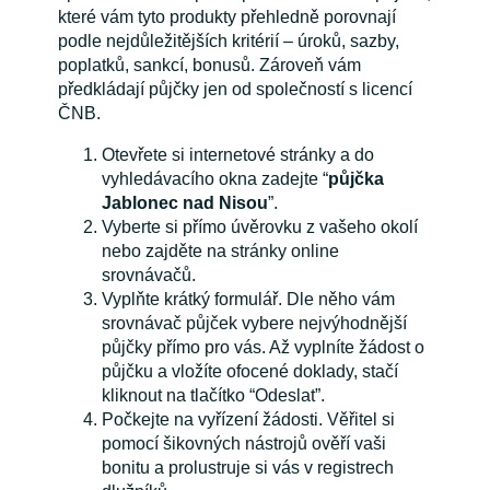
které vám tyto produkty přehledně porovnají
podle nejdůležitějších kritérií – úroků, sazby,
poplatků, sankcí, bonusů. Zároveň vám
předkládají půjčky jen od společností s licencí
ČNB.
Otevřete si internetové stránky a do
vyhledávacího okna zadejte “
půjčka
Jablonec nad Nisou
”.
Vyberte si přímo úvěrovku z vašeho okolí
nebo zajděte na stránky online
srovnávačů.
Vyplňte krátký formulář. Dle něho vám
srovnávač půjček vybere nejvýhodnější
půjčky přímo pro vás. Až vyplníte žádost o
půjčku a vložíte ofocené doklady, stačí
kliknout na tlačítko “Odeslat”.
Počkejte na vyřízení žádosti. Věřitel si
pomocí šikovných nástrojů ověří vaši
bonitu a prolustruje si vás v registrech