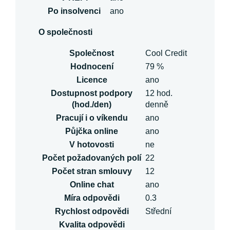
Po insolvenci
ano
O společnosti
Společnost
Cool Credit
Hodnocení
79 %
Licence
ano
Dostupnost podpory
12 hod.
(hod./den)
denně
Pracují i o víkendu
ano
Půjčka online
ano
V hotovosti
ne
Počet požadovaných polí
22
Počet stran smlouvy
12
Online chat
ano
Míra odpovědi
0.3
Rychlost odpovědi
Střední
Kvalita odpovědi