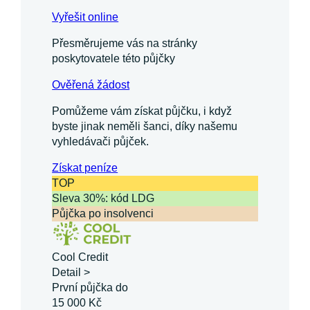
Vyřešit online
Přesměrujeme vás na stránky
poskytovatele této půjčky
Ověřená žádost
Pomůžeme vám získat půjčku, i když
byste jinak neměli šanci, díky našemu
vyhledávači půjček.
Získat
peníze
TOP
Sleva 30%: kód LDG
Půjčka po insolvenci
Cool Credit
Detail >
První půjčka do
15 000 Kč