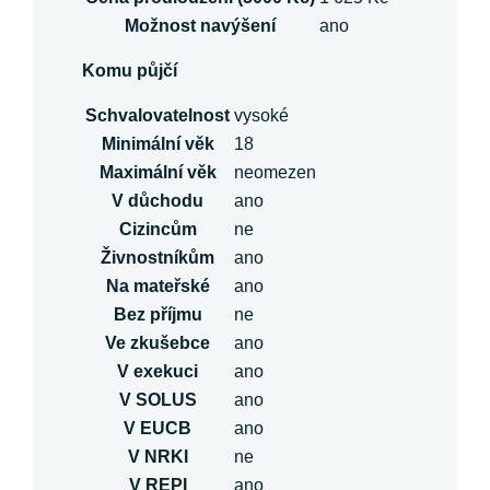
Možnost navýšení
ano
Komu půjčí
Schvalovatelnost
vysoké
Minimální věk
18
Maximální věk
neomezen
V důchodu
ano
Cizincům
ne
Živnostníkům
ano
Na mateřské
ano
Bez příjmu
ne
Ve zkušebce
ano
V exekuci
ano
V SOLUS
ano
V EUCB
ano
V NRKI
ne
V REPI
ano