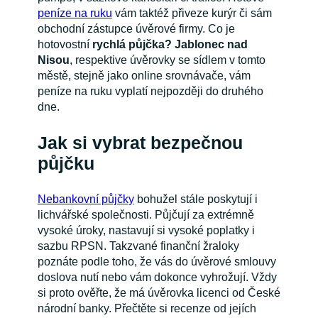
peníze na ruku
vám taktéž přiveze kurýr či sám
obchodní zástupce úvěrové firmy. Co je
hotovostní
rychlá půjčka? Jablonec nad
Nisou
, respektive úvěrovky se sídlem v tomto
městě, stejně jako online srovnávače, vám
peníze na ruku vyplatí nejpozději do druhého
dne.
Jak si vybrat bezpečnou
půjčku
Nebankovní půjčky
bohužel stále poskytují i
lichvářské společnosti. Půjčují za extrémně
vysoké úroky, nastavují si vysoké poplatky i
sazbu RPSN. Takzvané finanční žraloky
poznáte podle toho, že vás do úvěrové smlouvy
doslova nutí nebo vám dokonce vyhrožují. Vždy
si proto ověřte, že má úvěrovka licenci od České
národní banky. Přečtěte si recenze od jejích