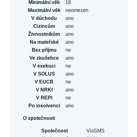
Minimální věk
18
Maximální věk
neomezen
V důchodu
ano
Cizincům
ano
Živnostníkům
ano
Na mateřské
ano
Bez příjmu
ne
Ve zkušebce
ano
V exekuci
ne
V SOLUS
ano
V EUCB
ne
V NRKI
ano
V REPI
ne
Po insolvenci
ano
O společnosti
Společnost
ViaSMS