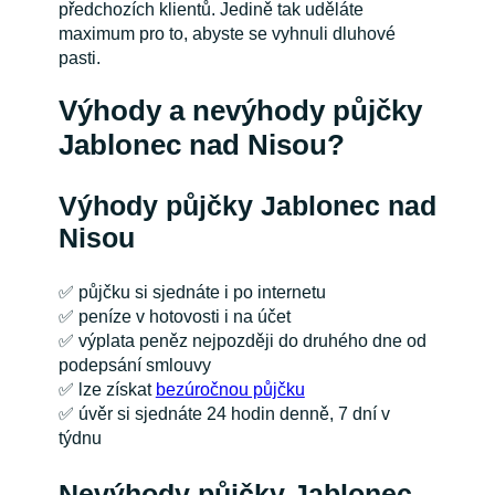
předchozích klientů. Jedině tak uděláte
maximum pro to, abyste se vyhnuli dluhové
pasti.
Výhody a nevýhody půjčky
Jablonec nad Nisou?
Výhody půjčky Jablonec nad
Nisou
✅
půjčku si sjednáte i po internetu
✅
peníze v hotovosti i na účet
✅
výplata peněz nejpozději do druhého dne od
podepsání smlouvy
✅
lze získat
bezúročnou půjčku
✅
úvěr si sjednáte 24 hodin denně, 7 dní v
týdnu
Nevýhody půjčky Jablonec