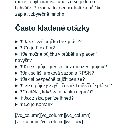
může to být známka toho, že se jedná o
lichváře. Pozor na to, nechcete-li za půjčku
zaplatit zbytečně mnoho.
Často kladené otázky
❓ Jak si vzít půjčku bez práce?
❓ Co je FlexiFin?
❓Je možné půjčku v průběhu splácení
navýšit?
❓ Kde si půjčit peníze bez doložení příjmu?
❓Jak se liší úroková sazba a RPSN?
❓Jak si bezpečně půjčit peníze?
❓Lze u půjčky zvýšit či snížit měsíční splátku?
❓Co dělat, když vám banka nepůjčí?
❓ Jak získat peníze ihned?
❓ Co je Kamali?
[/vc_column][vc_column][/vc_column]
[vc_column][/vc_column][/vc_row]