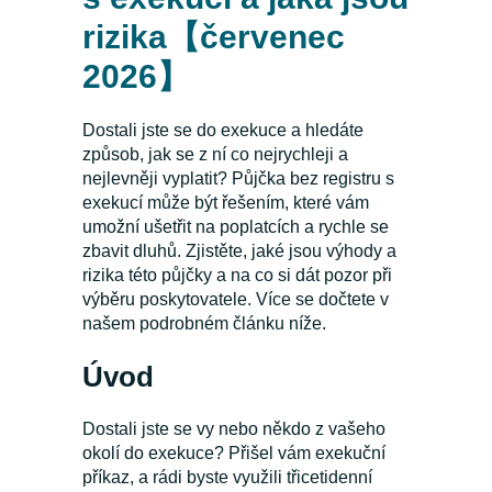
rizika【červenec
2026】
Dostali jste se do exekuce a hledáte
způsob, jak se z ní co nejrychleji a
nejlevněji vyplatit? Půjčka bez registru s
exekucí může být řešením, které vám
umožní ušetřit na poplatcích a rychle se
zbavit dluhů. Zjistěte, jaké jsou výhody a
rizika této půjčky a na co si dát pozor při
výběru poskytovatele. Více se dočtete v
našem podrobném článku níže.
Úvod
Dostali jste se vy nebo někdo z vašeho
okolí do exekuce? Přišel vám exekuční
příkaz, a rádi byste využili třicetidenní