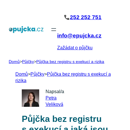
Přeskočit
na
252 252 751
obsah
info@epujcka.cz
Zažádat o půjčku
Domů
>
Půjčky
>
Půjčka bez registru s exekucí a rizika
Domů
>
Půjčky
>
Půjčka bez registru s exekucí a
rizika
Napsal/a
Petra
Veliková
Půjčka bez registru
s exekucí a jaká jsou