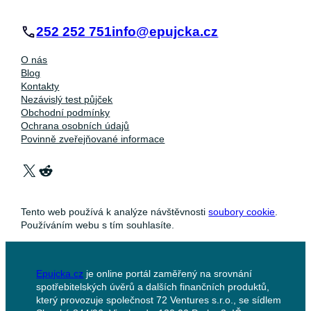
252 252 751
info@epujcka.cz
O nás
Blog
Kontakty
Nezávislý test půjček
Obchodní podmínky
Ochrana osobních údajů
Povinně zveřejňované informace
X
Reddit
Tento web používá k analýze návštěvnosti
soubory cookie
.
Používáním webu s tím souhlasíte.
Epujcka.cz
je online portál zaměřený na srovnání
spotřebitelských úvěrů a dalších finančních produktů,
který provozuje společnost 72 Ventures s.r.o., se sídlem