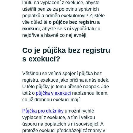
lhůtu na vyplacení z exekuce, abyste
ušetřili peníze za polovinu správních
poplatků a odměn exekutorovi? Zjistěte
vše důležité
o půjčce bez registru a
exekuc
i, abyste se s ní vypořádali co
nejdříve a hlavně co nejlevněji.
Co je půjčka bez registru
s exekucí?
Většinou se vnímá spojení půjčka bez
registru, exekuce jako příčina a následek.
U této půjčky je tomu přesně naopak. Jde
totiž o
půjčka v exekuci
nabízenou lidem,
co již drobnou exekuci mají.
Půjčka pro dlužníky
umožní rychlé
vyplacení z exekuce, a tím i velkou
úsporu na poplatcích s ní související. A
protože exekuci předcházejí záznamy v