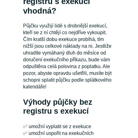
registru s exekucí
vhodná?
Půjčku využijí lidé s drobnější exekucí,
kteří se z ní chtějí co nejdříve vykoupit.
Čím kratší dobu exekuce probíhá, tím
nižší jsou celkové náklady na ni. Jestliže
uhradíte vymáhaný dluh do měsíce od
doručení exekučního příkazu, bude vám
odpuštěna celá polovina z poplatku. Ale
pozor, abyste opravdu ušetřili, musíte být
schopni splatit půjčku podle splátkového
kalendáře!
Výhody půjčky bez
registru s exekucí
✅
umožní vyplatit se z exekuce
✅
umožní uspořit na exekučních