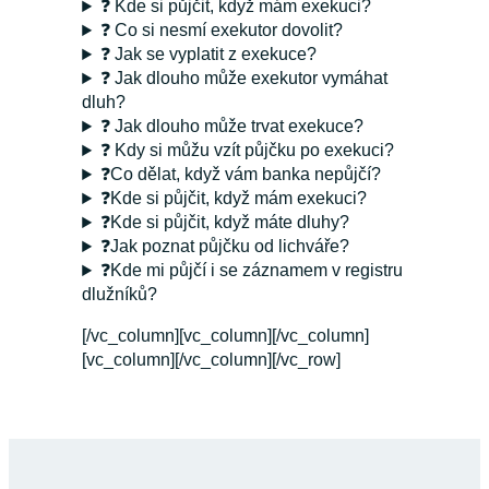
❓ Kde si půjčit, když mám exekuci?
❓ Co si nesmí exekutor dovolit?
❓ Jak se vyplatit z exekuce?
❓ Jak dlouho může exekutor vymáhat
dluh?
❓ Jak dlouho může trvat exekuce?
❓ Kdy si můžu vzít půjčku po exekuci?
❓Co dělat, když vám banka nepůjčí?
❓Kde si půjčit, když mám exekuci?
❓Kde si půjčit, když máte dluhy?
❓Jak poznat půjčku od lichváře?
❓Kde mi půjčí i se záznamem v registru
dlužníků?
[/vc_column][vc_column][/vc_column]
[vc_column][/vc_column][/vc_row]