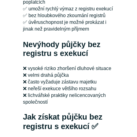
poplatcích
✅
umožní rychlý výmaz z registru exekucí
✅
bez hloubkového zkoumání registrů
✅
úvěruschopnost je možné prokázat i
jinak než pravidelným příjmem
Nevýhody půjčky bez
registru s exekucí
❌
vysoké riziko zhoršení dluhové situace
❌
velmi drahá půjčka
❌
často vyžaduje zástavu majetku
❌
neřeší exekuce většího rozsahu
❌
lichvářské praktiky nelicencovaných
společností
Jak získat půjčku bez
registru s exekucí ✅