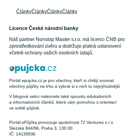
Články
Články
Články
Články
Licence České národní banky
Náš partner Nonstop Master s.r.o. má licenci ČNB pro
zprostředkování úvěru a dodržuje platná ustanovení
včetně ochrany vašich osobních údajů.
Portál epujcka.cz je pro všechny, kteří si chtějí srovnat
všechny půjčky na trhu a vybrat si z nich tu nejvýhodnější.
V blogové sekci naleznete také spoustu edukativních
a informativních článků, které vám pomohou s orientací
ve světě půjček.
Portál ePůjčka provozuje společnost 72 Ventures s.r.o
Slezská 844/96, Praha 3, 130 00
IČ: 14139936