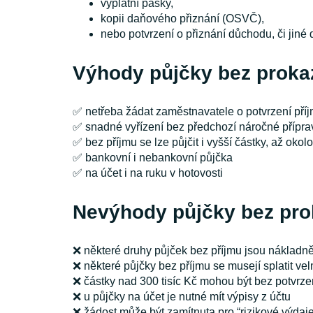
výplatní pásky,
kopii daňového přiznání (OSVČ),
nebo potvrzení o přiznání důchodu, či jiné 
Výhody půjčky bez proka
✅ netřeba žádat zaměstnavatele o potvrzení pří
✅ snadné vyřízení bez předchozí náročné přípra
✅ bez příjmu se lze půjčit i vyšší částky, až okolo
✅ bankovní i nebankovní půjčka
✅ na účet i na ruku v hotovosti
Nevýhody půjčky bez pro
❌ některé druhy půjček bez příjmu jsou nákladně
❌ některé půjčky bez příjmu se musejí splatit vel
❌ částky nad 300 tisíc Kč mohou být bez potvrze
❌ u půjčky na účet je nutné mít výpisy z účtu
❌ žádost může být zamítnuta pro “rizikové výdaje