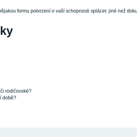
ějakou formu potvrzení o vaší schopnosti splácet. jiné než do
zky
či rodičovské?
í době?