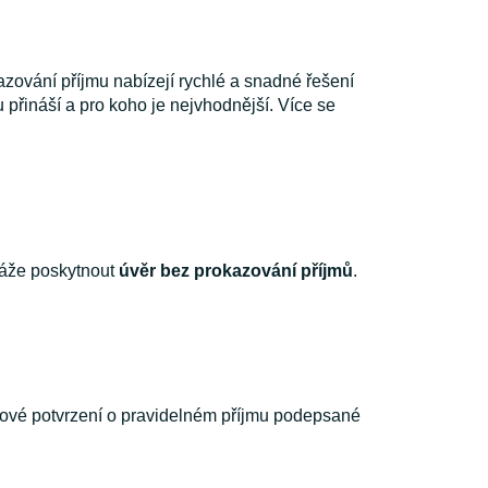
zování příjmu nabízejí rychlé a snadné řešení
u přináší a pro koho je nejvhodnější. Více se
káže poskytnout
úvěr bez prokazování příjmů
.
írové potvrzení o pravidelném příjmu podepsané