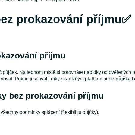
bez prokazování příjmu✅
okazování příjmu
vač půjček. Na jednom místě si porovnáte nabídky od ověřených p
ěnovat. Pokud ji schválí, díky okamžitým platbám bude
půjčka b
ky bez prokazování příjmu
šechny podmínky splácení (flexibilitu půjčky).