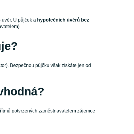
 úvěr. U půjček a
hypotečních úvěrů bez
avatelem).
uje?
tor). Bezpečnou půjčku však získáte jen od
 vhodná?
 příjmů potvrzených zaměstnavatelem zájemce