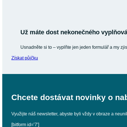
Už máte dost nekonečného vyplňován
Usnadněte si to – vyplňte jen jeden formulář a my zji
Získat půjčku
Chcete dostávat novinky o na
Využijte náš newsletter, abyste byli vždy v obraze a neu
[bitform id=’7′]