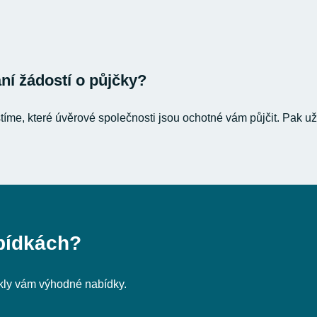
í žádostí o půjčky?
stíme, které úvěrové společnosti jsou ochotné vám půjčit. Pak už
bídkách?
nikly vám výhodné nabídky.