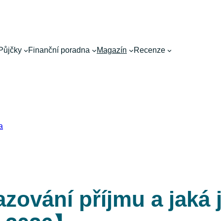
Půjčky
Finanční poradna
Magazín
Recenze
a
zování příjmu a jaká 