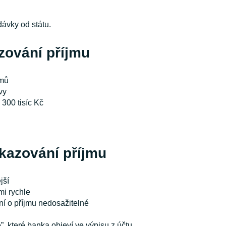
dávky od státu.
zování příjmu
jmů
vy
 300 tisíc Kč
kazování příjmu
jší
mi rychle
ní o příjmu nedosažitelné
”, které banka objeví ve výpisu z účtu