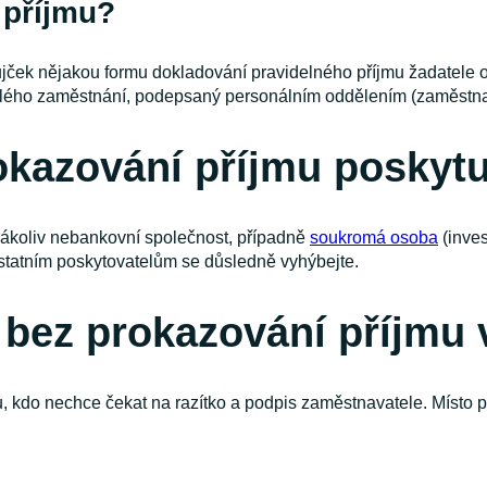
 příjmu?
ůjček nějakou formu dokladování pravidelného příjmu žadatele o
stálého zaměstnání, podepsaný personálním oddělením (zaměstn
okazování příjmu poskyt
rákoliv nebankovní společnost, případně
soukromá osoba
(inves
statním poskytovatelům se důsledně vyhýbejte.
a bez prokazování příjmu
u, kdo nechce čekat na razítko a podpis zaměstnavatele. Místo