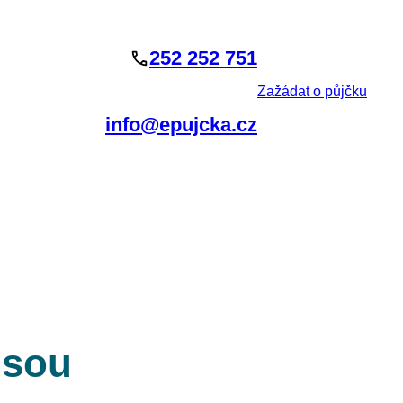
252 252 751
Zažádat o půjčku
info@epujcka.cz
jsou