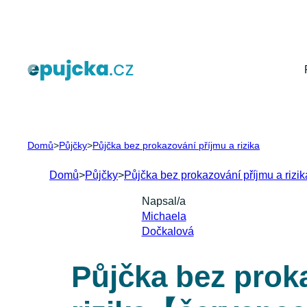
Přeskočit
na
obsah
Domů
>
Půjčky
>
Půjčka bez prokazování příjmu a rizika
Domů
>
Půjčky
>
Půjčka bez prokazování příjmu a rizik
Napsal/a
Michaela
Dočkalová
Půjčka bez proka