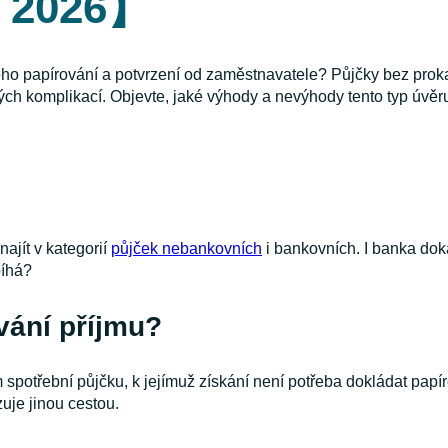
c 2026】
ho papírování a potvrzení od zaměstnavatele? Půjčky bez proka
ečných komplikací. Objevte, jaké výhody a nevýhody tento typ úvěr
ajít v kategorií
půjček nebankovních
i bankovních. I banka do
bíhá?
vání příjmu?
 spotřební půjčku, k jejímuž získání není potřeba dokládat pap
uje jinou cestou.