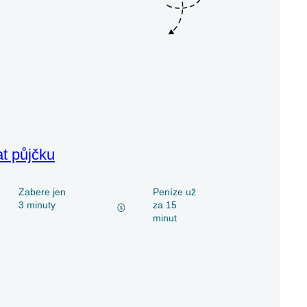
at půjčku
Zabere jen
Peníze už
3 minuty
za 15
minut