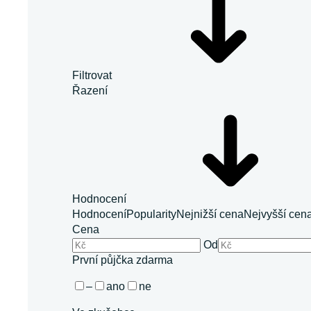
Filtrovat
Řazení
Hodnocení
Hodnocení
Popularity
Nejnižší cena
Nejvyšší cen
Cena
Od
První půjčka zdarma
–
ano
ne