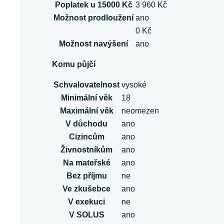
Poplatek u 15000 Kč
3 960 Kč
Možnost prodloužení
ano
0 Kč
Možnost navýšení
ano
Komu půjčí
Schvalovatelnost
vysoké
Minimální věk
18
Maximální věk
neomezen
V důchodu
ano
Cizincům
ano
Živnostníkům
ano
Na mateřské
ano
Bez příjmu
ne
Ve zkušebce
ano
V exekuci
ne
V SOLUS
ano