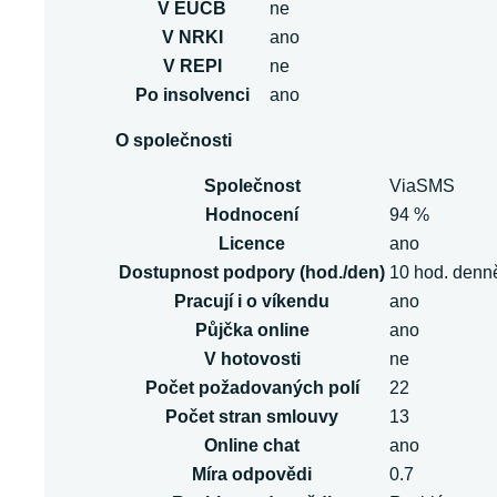
V EUCB
ne
V NRKI
ano
V REPI
ne
Po insolvenci
ano
O společnosti
Společnost
ViaSMS
Hodnocení
94 %
Licence
ano
Dostupnost podpory (hod./den)
10 hod. denn
Pracují i o víkendu
ano
Půjčka online
ano
V hotovosti
ne
Počet požadovaných polí
22
Počet stran smlouvy
13
Online chat
ano
Míra odpovědi
0.7