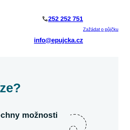
252 252 751
Zažádat o půjčku
info@epujcka.cz
íze?
šechny možnosti