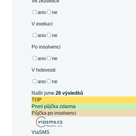
Ve zkušebce
ano
ne
V exekuci
ano
ne
Po insolvenci
ano
ne
V hotovosti
ano
ne
Našli jsme
26
výsledků
TOP
První půjčka zdarma
Půjčka po insolvenci
ViaSMS