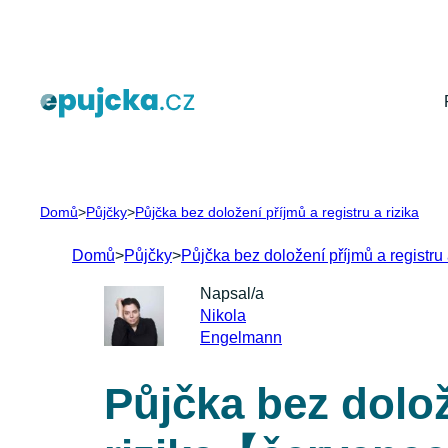
Přeskočit
na
obsah
Domů
>
Půjčky
>
Půjčka bez doložení příjmů a registru a rizika
Domů
>
Půjčky
>
Půjčka bez doložení příjmů a registru 
Napsal/a
Nikola
Engelmann
Půjčka bez dolož