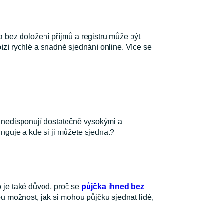
a bez doložení příjmů a registru může být
ízí rychlé a snadné sjednání online. Více se
ří nedisponují dostatečně vysokými a
unguje a kde si ji můžete sjednat?
o je také důvod, proč se
půjčka ihned bez
ou možnost, jak si mohou půjčku sjednat lidé,