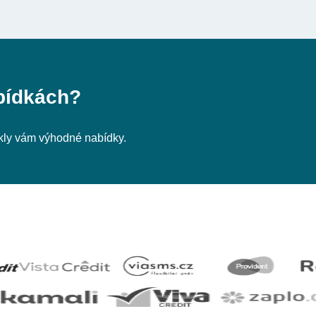
bídkách?
nikly vám výhodné nabídky.