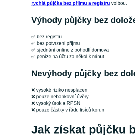
rychlá půjčka bez příjmu a registru
volbou.
Výhody půjčky bez dolože
✅ bez registru
✅ bez potvrzení příjmu
✅ sjednání online z pohodlí domova
✅ peníze na účtu za několik minut
Nevýhody půjčky bez dolo
❌ vysoké riziko nesplácení
❌ pouze nebankovní úvěry
❌ vysoký úrok a RPSN
❌ pouze částky v řádu tisíců korun
Jak získat půjčku 