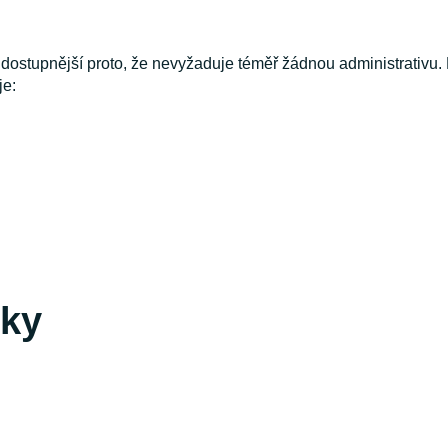
ostupnější proto, že nevyžaduje téměř žádnou administrativu. 
je:
zky