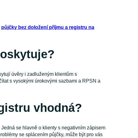
U
půjčky bez doložení příjmu a registru na
poskytuje?
ytují úvěry i zadluženým klientům s
počítat s vysokými úrokovými sazbami a RPSN a
egistru vhodná?
. Jedná se hlavně o klienty s negativním zápisem
 problémy se splácením půjčky, může být pro vás