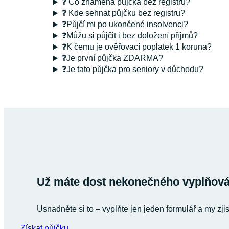
❓ Co znamená půjčka bez registru?
❓ Kde sehnat půjčku bez registru?
❓Půjčí mi po ukončené insolvenci?
❓Můžu si půjčit i bez doložení příjmů?
❓K čemu je ověřovací poplatek 1 koruna?
❓Je první půjčka ZDARMA?
❓Je tato půjčka pro seniory v důchodu?
Už máte dost nekonečného vyplňován
Usnadněte si to – vyplňte jen jeden formulář a my zji
Získat půjčku