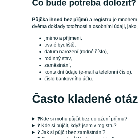
Co bude potřeba doložit?
Půjčka ihned bez příjmů a registru
je mnohem d
dvěma doklady totožnosti a osobními údaji, jako 
jméno a příjmení,
trvalé bydliště,
datum narození (rodné číslo),
rodinný stav,
zaměstnání,
kontaktní údaje (e-mail a telefonní číslo),
číslo bankovního účtu.
Často kladené otá
❓Kde si mohu půjčit bez doložení příjmu?
❓ Kde si půjčit, když jsem v registru?
❓ Jak si půjčit bez zaměstnání?