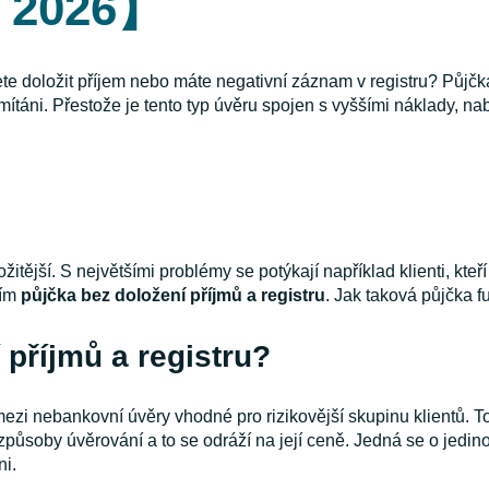
c 2026】
te doložit příjem nebo máte negativní záznam v registru? Půjčk
ítáni. Přestože je tento typ úvěru spojen s vyššími náklady, nab
itější. S největšími problémy se potýkají například klienti, kte
ním
půjčka bez doložení příjmů a registru
. Jak taková půjčka f
 příjmů a registru?
mezi nebankovní úvěry vhodné pro rizikovější skupinu klientů. T
 způsoby úvěrování a to se odráží na její ceně. Jedná se o jedin
ni.