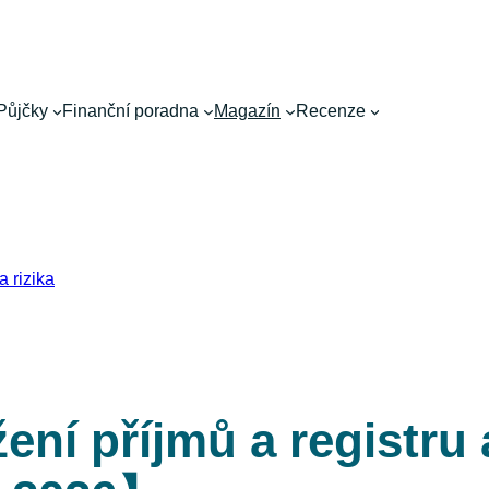
Půjčky
Finanční poradna
Magazín
Recenze
a rizika
ení příjmů a registru 