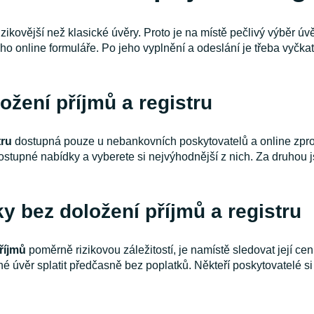
izikovější než klasické úvěry. Proto je na místě pečlivý výběr úv
o online formuláře. Po jeho vyplnění a odeslání je třeba vyčkat
ožení příjmů a registru
tru
dostupná pouze u nebankovních poskytovatelů a online zpros
stupné nabídky a vyberete si nejvýhodnější z nich. Za druhou 
y bez doložení příjmů a registru
říjmů
poměrně rizikovou záležitostí, je namístě sledovat její c
 úvěr splatit předčasně bez poplatků. Někteří poskytovatelé si 