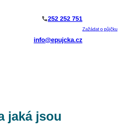
252 252 751
Zažádat o půjčku
info@epujcka.cz
a jaká jsou