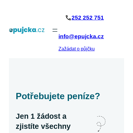
Přeskočit
na
252 252 751
obsah
info@epujcka.cz
Zažádat o půjčku
Potřebujete peníze?
Jen 1 žádost a
zjistíte všechny