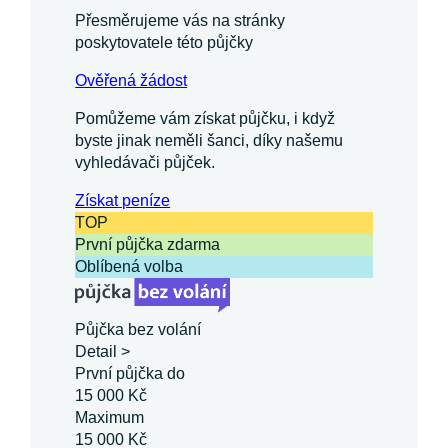
Přesměrujeme vás na stránky
poskytovatele této půjčky
Ověřená žádost
Pomůžeme vám získat půjčku, i když
byste jinak neměli šanci, díky našemu
vyhledávači půjček.
Získat
peníze
TOP
První půjčka zdarma
Oblíbená volba
Půjčka bez volání
Detail >
První půjčka do
15 000 Kč
Maximum
15 000 Kč