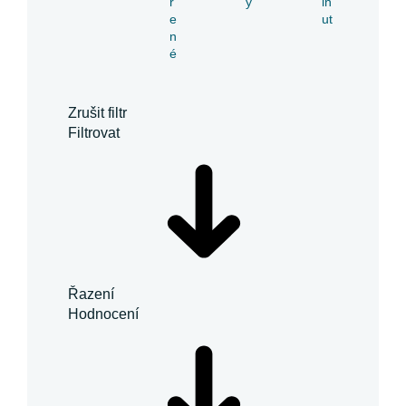
ř
y
in
e
ut
n
é
Zrušit filtr
Filtrovat
Řazení
Hodnocení