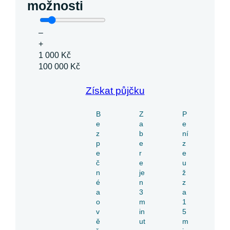
možnosti
–
+
1 000 Kč
100 000 Kč
Získat půjčku
B
Z
P
e
a
e
z
b
ní
p
e
z
e
r
e
č
e
u
n
je
ž
é
n
z
a
3
a
o
m
1
v
in
5
ě
ut
m