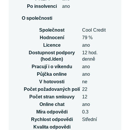
Po insolvenci
ano
O společnosti
Společnost
Cool Credit
Hodnocení
79 %
Licence
ano
Dostupnost podpory
12 hod.
(hod./den)
denně
Pracují i o víkendu
ano
Půjčka online
ano
V hotovosti
ne
Počet požadovaných polí
22
Počet stran smlouvy
12
Online chat
ano
Míra odpovědi
0.3
Rychlost odpovědi
Střední
Kvalita odpovědi