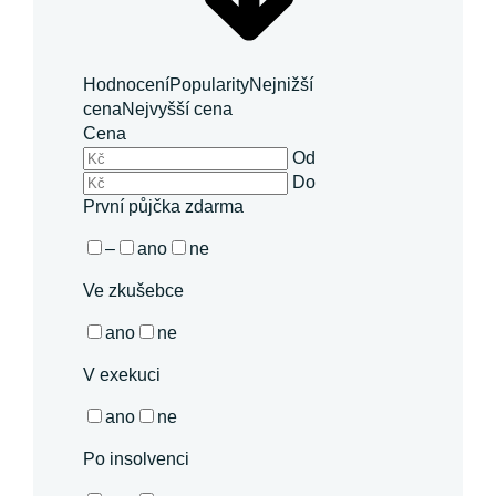
Hodnocení
Popularity
Nejnižší
cena
Nejvyšší cena
Cena
Od
Do
První půjčka zdarma
–
ano
ne
Ve zkušebce
ano
ne
V exekuci
ano
ne
Po insolvenci