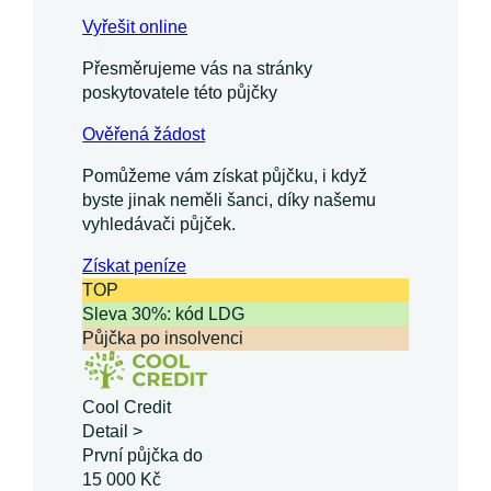
Vyřešit online
Přesměrujeme vás na stránky
poskytovatele této půjčky
Ověřená žádost
Pomůžeme vám získat půjčku, i když
byste jinak neměli šanci, díky našemu
vyhledávači půjček.
Získat
peníze
TOP
Sleva 30%: kód LDG
Půjčka po insolvenci
Cool Credit
Detail >
První půjčka do
15 000 Kč