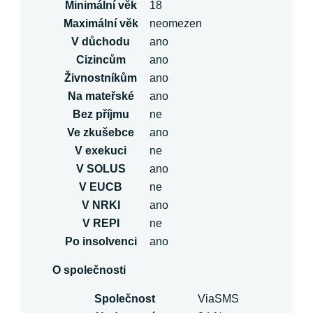
Minimální věk
18
Maximální věk
neomezen
V důchodu
ano
Cizincům
ano
Živnostníkům
ano
Na mateřské
ano
Bez příjmu
ne
Ve zkušebce
ano
V exekuci
ne
V SOLUS
ano
V EUCB
ne
V NRKI
ano
V REPI
ne
Po insolvenci
ano
O společnosti
Společnost
ViaSMS