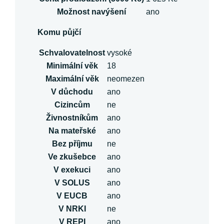
Možnost navýšení
ano
Komu půjčí
Schvalovatelnost
vysoké
Minimální věk
18
Maximální věk
neomezen
V důchodu
ano
Cizincům
ne
Živnostníkům
ano
Na mateřské
ano
Bez příjmu
ne
Ve zkušebce
ano
V exekuci
ano
V SOLUS
ano
V EUCB
ano
V NRKI
ne
V REPI
ano