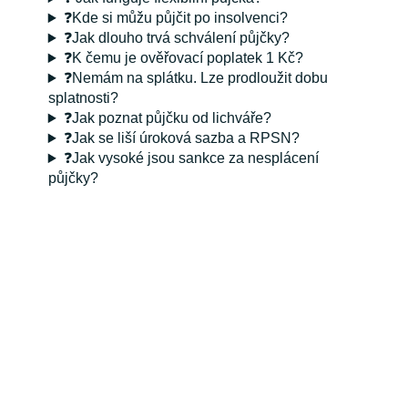
❓Kde si můžu půjčit po insolvenci?
❓Jak dlouho trvá schválení půjčky?
❓K čemu je ověřovací poplatek 1 Kč?
❓Nemám na splátku. Lze prodloužit dobu
splatnosti?
❓Jak poznat půjčku od lichváře?
❓Jak se liší úroková sazba a RPSN?
❓Jak vysoké jsou sankce za nesplácení
půjčky?