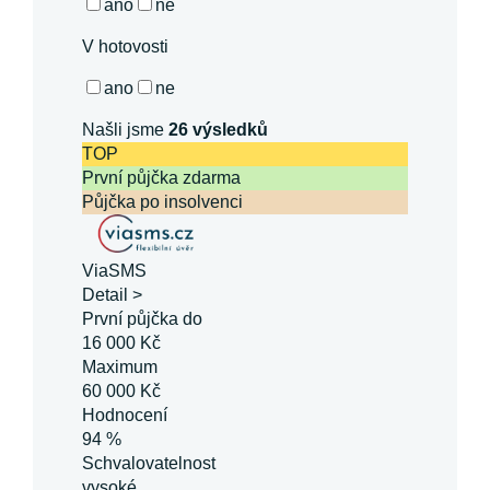
ano
ne
V hotovosti
ano
ne
Našli jsme
26
výsledků
TOP
První půjčka zdarma
Půjčka po insolvenci
ViaSMS
Detail >
První půjčka do
16 000 Kč
Maximum
60 000 Kč
Hodnocení
94 %
Schvalovatelnost
vysoké