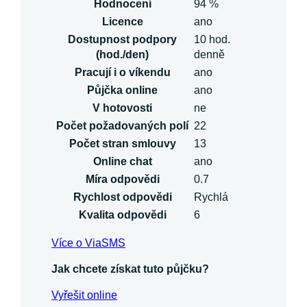
Hodnocení
94 %
Licence
ano
Dostupnost podpory
10 hod.
(hod./den)
denně
Pracují i o víkendu
ano
Půjčka online
ano
V hotovosti
ne
Počet požadovaných polí
22
Počet stran smlouvy
13
Online chat
ano
Míra odpovědi
0.7
Rychlost odpovědi
Rychlá
Kvalita odpovědi
6
Více o ViaSMS
Jak chcete získat tuto půjčku?
Vyřešit online