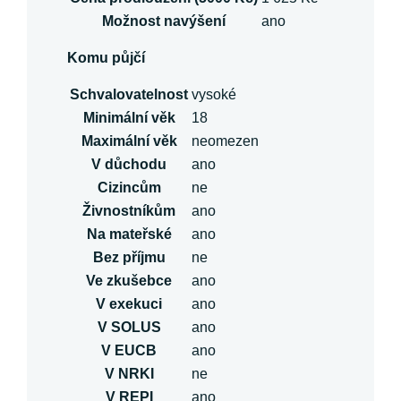
Možnost navýšení
ano
Komu půjčí
Schvalovatelnost
vysoké
Minimální věk
18
Maximální věk
neomezen
V důchodu
ano
Cizincům
ne
Živnostníkům
ano
Na mateřské
ano
Bez příjmu
ne
Ve zkušebce
ano
V exekuci
ano
V SOLUS
ano
V EUCB
ano
V NRKI
ne
V REPI
ano