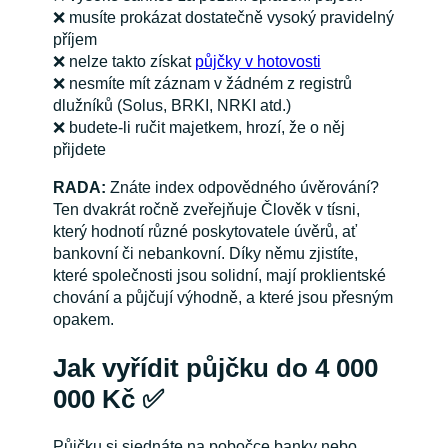
❌
musíte prokázat dostatečně vysoký pravidelný
příjem
❌
nelze takto získat
půjčky v hotovosti
❌
nesmíte mít záznam v žádném z registrů
dlužníků (Solus, BRKI, NRKI atd.)
❌
budete-li ručit majetkem, hrozí, že o něj
přijdete
RADA:
Znáte index odpovědného úvěrování?
Ten dvakrát ročně zveřejňuje Člověk v tísni,
který hodnotí různé poskytovatele úvěrů, ať
bankovní či nebankovní. Díky němu zjistíte,
které společnosti jsou solidní, mají proklientské
chování a půjčují výhodně, a které jsou přesným
opakem.
Jak vyřídit půjčku do 4 000
000 Kč
✅
Půjčku si sjednáte na pobočce banky nebo