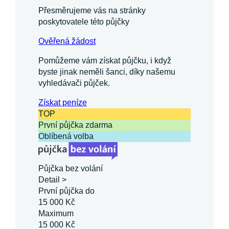
Přesměrujeme vás na stránky
poskytovatele této půjčky
Ověřená žádost
Pomůžeme vám získat půjčku, i když
byste jinak neměli šanci, díky našemu
vyhledávači půjček.
Získat
peníze
TOP
První půjčka zdarma
Oblíbená volba
Půjčka bez volání
Detail >
První půjčka do
15 000 Kč
Maximum
15 000 Kč