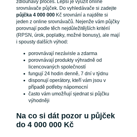
zdlouhavý proces. Lepší je využít online
srovnávače půjček. Do vyhledávače si zadejte
půjčka 4 000 000
Kč srovnání a najděte si
jeden z online srovnávačů. Nejenže vám půjčky
porovnají podle těch nejdůležitějších kritérií
(RPSN, úrok, poplatky, možné bonusy), ale mají
i spousty dalších výhod:
porovnávají nezávisle a zdarma
porovnávají produkty výhradně od
licencovaných společností
fungují 24 hodin denně, 7 dní v týdnu
disponují operátory, kteří vám jsou v
případě potřeby nápomocní
často vám umožňují sjednat si půjčku
výhodněji
Na co si dát pozor u půjček
do 4 000 000 Kč