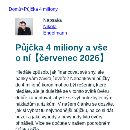
Domů
>
Půjčka 4 miliony
Napsal/a
Nikola
Engelmann
Půjčka 4 miliony a vše
o ní【červenec 2026】
Hledáte způsob, jak financovat své sny, ale
banky vám zavírají dveře? Nebankovní půjčky
do 4 milionů korun mohou být řešením, které
hledáte, ale je důležité se v tomto světě úvěrů
dobře zorientovat, abyste se vyhnuli zbytečným
nákladům a rizikům. V našem článku se dozvíte,
jak si vybrat tu nejvhodnější půjčku, na co si dát
pozor a jaké výhody a nevýhody tyto úvěry
přinášejí. Více se dočtete v našem podrobném
článku níže.