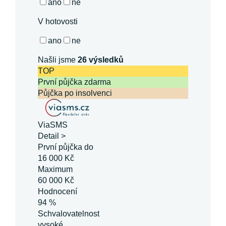
ano
ne
V hotovosti
ano
ne
Našli jsme
26
výsledků
TOP
První půjčka zdarma
Půjčka po insolvenci
ViaSMS
Detail >
První půjčka do
16 000 Kč
Maximum
60 000 Kč
Hodnocení
94 %
Schvalovatelnost
vysoké