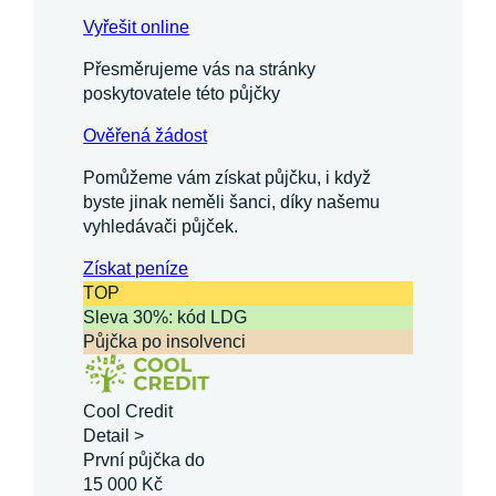
Vyřešit online
Přesměrujeme vás na stránky
poskytovatele této půjčky
Ověřená žádost
Pomůžeme vám získat půjčku, i když
byste jinak neměli šanci, díky našemu
vyhledávači půjček.
Získat
peníze
TOP
Sleva 30%: kód LDG
Půjčka po insolvenci
Cool Credit
Detail >
První půjčka do
15 000 Kč