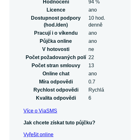
Hodnocení
94 %
Licence
ano
Dostupnost podpory
10 hod.
(hod./den)
denně
Pracují i o víkendu
ano
Půjčka online
ano
V hotovosti
ne
Počet požadovaných polí
22
Počet stran smlouvy
13
Online chat
ano
Míra odpovědi
0.7
Rychlost odpovědi
Rychlá
Kvalita odpovědi
6
Více o ViaSMS
Jak chcete získat tuto půjčku?
Vyřešit online