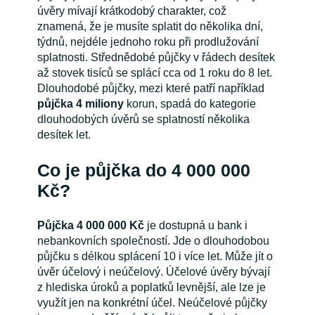
úvěry mívají krátkodobý charakter, což
znamená, že je musíte splatit do několika dní,
týdnů, nejdéle jednoho roku při prodlužování
splatnosti. Střednědobé půjčky v řádech desítek
až stovek tisíců se splácí cca od 1 roku do 8 let.
Dlouhodobé půjčky, mezi které patří například
půjčka 4 miliony
korun, spadá do kategorie
dlouhodobých úvěrů se splatností několika
desítek let.
Co je půjčka do 4 000 000
Kč?
Půjčka 4 000 000 Kč
je dostupná u bank i
nebankovních společností. Jde o dlouhodobou
půjčku s délkou splácení 10 i více let. Může jít o
úvěr účelový i neúčelový. Účelové úvěry bývají
z hlediska úroků a poplatků levnější, ale lze je
využít jen na konkrétní účel. Neúčelové půjčky