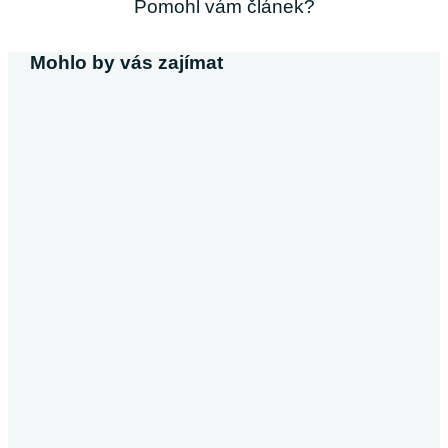
Pomohl vám článek?
Mohlo by vás zajímat
Michaela Svobodová
Půjčka bez výpisu z účtu
V dnešní době, kdy většina poskytovatelů úvěrů vyžaduje
výpis z účtu, se půjčky bez tohoto dokumentu stávají
atraktivní alternativou pro…
Pokračovat ve čtení
Půjčky
Michaela Dočkalová
Půjčka od soukromé osoby