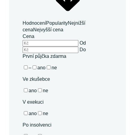
Hodnocení
Popularity
Nejnižší
cena
Nejvyšší cena
Cena
Od
Do
První půjčka zdarma
–
ano
ne
Ve zkušebce
ano
ne
V exekuci
ano
ne
Po insolvenci