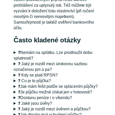
prohlášení za uplynulý rok. Též můžete být
vyzváni k doložení listu vlastnictví (při ručení
movitým či nemovitým majetkem).
Samozřejmostí je taktéž ověření bankovního
účtu.
Často kladené otázky
❓Nemám na splátku. Lze prodloužit dobu
splatnosti?
❓ Jaký je rozdíl mezi úrokovou sazbou
označenou pm a pa?
❓ Kdy se platí RPSN?
❓ Co je to půjčka?
❓Jak mám řešit potíže se splácením půjčky?
❓Je půjčku možné získat jen v hotovosti?
❓Dostanu peníze i o víkendu?
❓ Jaké jsou úvěry?
❓ Jaký je rozdíl mezi úvěrem a půjčkou?
❓Jak dlouho trvá schválení půjčky?