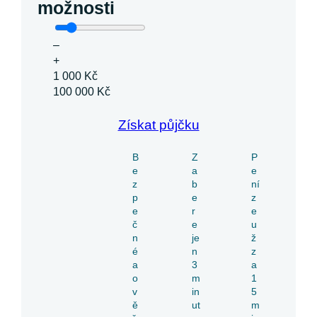
možnosti
–
+
1 000 Kč
100 000 Kč
Získat půjčku
B
Z
P
e
a
e
z
b
ní
p
e
z
e
r
e
č
e
u
n
je
ž
é
n
z
a
3
a
o
m
1
v
in
5
ě
ut
m