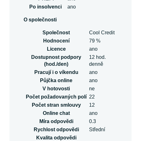
Po insolvenci
ano
O společnosti
Společnost
Cool Credit
Hodnocení
79 %
Licence
ano
Dostupnost podpory
12 hod.
(hod./den)
denně
Pracují i o víkendu
ano
Půjčka online
ano
V hotovosti
ne
Počet požadovaných polí
22
Počet stran smlouvy
12
Online chat
ano
Míra odpovědi
0.3
Rychlost odpovědi
Střední
Kvalita odpovědi