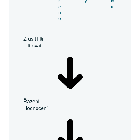
ř
y
in
e
ut
n
é
Zrušit filtr
Filtrovat
Řazení
Hodnocení