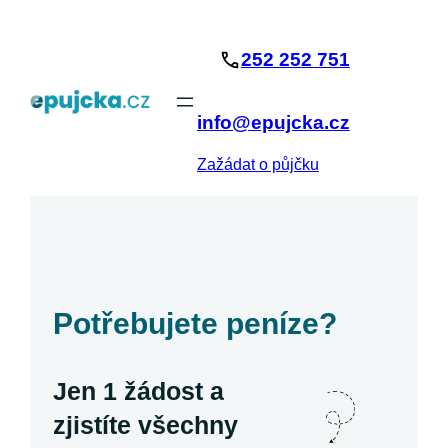
Přeskočit
na
252 252 751
obsah
info@epujcka.cz
Zažádat o půjčku
Potřebujete peníze?
Jen 1 žádost a
zjistíte všechny