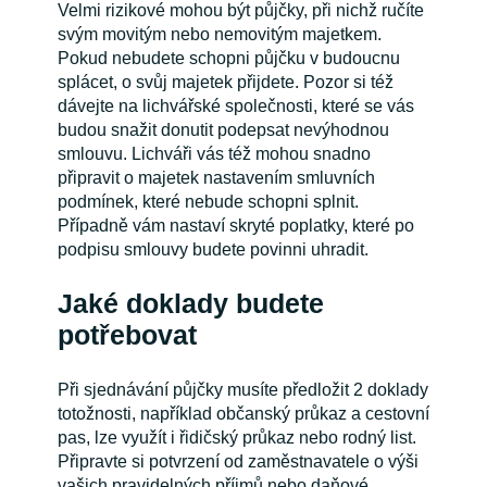
Velmi rizikové mohou být půjčky, při nichž ručíte
svým movitým nebo nemovitým majetkem.
Pokud nebudete schopni půjčku v budoucnu
splácet, o svůj majetek přijdete. Pozor si též
dávejte na lichvářské společnosti, které se vás
budou snažit donutit podepsat nevýhodnou
smlouvu. Lichváři vás též mohou snadno
připravit o majetek nastavením smluvních
podmínek, které nebude schopni splnit.
Případně vám nastaví skryté poplatky, které po
podpisu smlouvy budete povinni uhradit.
Jaké doklady budete
potřebovat
Při sjednávání půjčky musíte předložit 2 doklady
totožnosti, například občanský průkaz a cestovní
pas, lze využít i řidičský průkaz nebo rodný list.
Připravte si potvrzení od zaměstnavatele o výši
vašich pravidelných příjmů nebo daňové