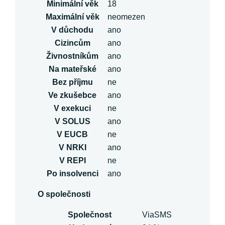
Minimální věk
18
Maximální věk
neomezen
V důchodu
ano
Cizincům
ano
Živnostníkům
ano
Na mateřské
ano
Bez příjmu
ne
Ve zkušebce
ano
V exekuci
ne
V SOLUS
ano
V EUCB
ne
V NRKI
ano
V REPI
ne
Po insolvenci
ano
O společnosti
Společnost
ViaSMS