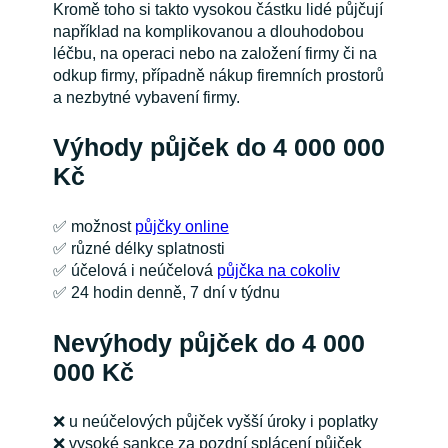
Kromě toho si takto vysokou částku lidé půjčují
například na komplikovanou a dlouhodobou
léčbu, na operaci nebo na založení firmy či na
odkup firmy, případně nákup firemních prostorů
a nezbytné vybavení firmy.
Výhody půjček do 4 000 000
Kč
✅
možnost
půjčky online
✅
různé délky splatnosti
✅
účelová i neúčelová
půjčka na cokoliv
✅
24 hodin denně, 7 dní v týdnu
Nevýhody půjček do 4 000
000 Kč
❌
u neúčelových půjček vyšší úroky i poplatky
❌
vysoké sankce za pozdní splácení půjček