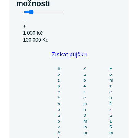
možnosti
–
+
1 000 Kč
100 000 Kč
Získat půjčku
B
Z
P
e
a
e
z
b
ní
p
e
z
e
r
e
č
e
u
n
je
ž
é
n
z
a
3
a
o
m
1
v
in
5
ě
ut
m