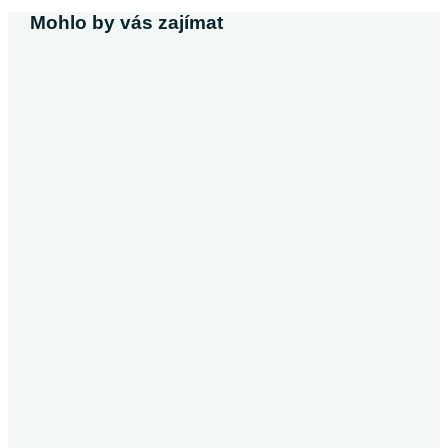
Mohlo by vás zajímat
Michaela Svobodová
Půjčka bez výpisu z účtu
V dnešní době, kdy většina poskytovatelů úvěrů vyžaduje výpis z ú
Pokračovat ve čtení
Půjčky