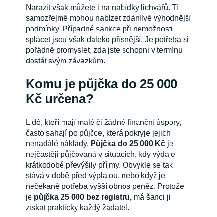
Narazit však můžete i na nabídky lichvářů. Ti
samozřejmě mohou nabízet zdánlivě výhodnější
podmínky. Případné sankce při nemožnosti
splácet jsou však daleko přísnější. Je potřeba si
pořádně promyslet, zda jste schopni v termínu
dostát svým závazkům.
Komu je půjčka do 25 000
Kč určena?
Lidé, kteří mají malé či žádné finanční úspory,
často sahají po půjčce, která pokryje jejich
nenadálé náklady.
Půjčka do 25 000 Kč
je
nejčastěji půjčovaná v situacích, kdy výdaje
krátkodobě převýšily příjmy. Obvykle se tak
stává v době před výplatou, nebo když je
nečekaně potřeba vyšší obnos peněz. Protože
je
půjčka 25 000 bez registru,
má šanci ji
získat prakticky každý žadatel.