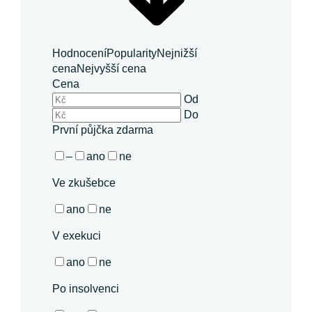
Hodnocení
Popularity
Nejnižší
cena
Nejvyšší cena
Cena
Od
Do
První půjčka zdarma
–
ano
ne
Ve zkušebce
ano
ne
V exekuci
ano
ne
Po insolvenci