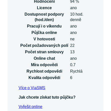
Hodnocení
94 %
Licence
ano
Dostupnost podpory
10 hod.
(hod./den)
denně
Pracují i o víkendu
ano
Půjčka online
ano
V hotovosti
ne
Počet požadovaných polí
22
Počet stran smlouvy
13
Online chat
ano
Míra odpovědi
0.7
Rychlost odpovědi
Rychlá
Kvalita odpovědi
6
Více o ViaSMS
Jak chcete získat tuto půjčku?
Vyřešit online