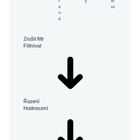
ř
y
in
e
ut
n
é
Zrušit filtr
Filtrovat
Řazení
Hodnocení