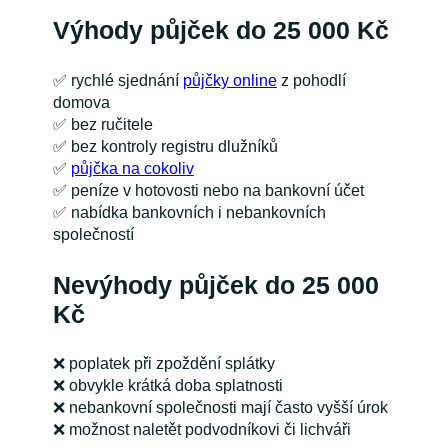
Výhody půjček do 25 000 Kč
✅
rychlé sjednání
půjčky online
z pohodlí
domova
✅
bez ručitele
✅
bez kontroly registru dlužníků
✅
půjčka na cokoliv
✅
peníze v hotovosti nebo na bankovní účet
✅
nabídka bankovních i nebankovních
společností
Nevýhody půjček do 25 000
Kč
❌
poplatek při zpoždění splátky
❌
obvykle krátká doba splatnosti
❌
nebankovní společnosti mají často vyšší úrok
❌
možnost naletět podvodníkovi či lichváři