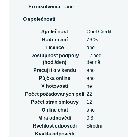
Po insolvenci
ano
O společnosti
Společnost
Cool Credit
Hodnocení
79 %
Licence
ano
Dostupnost podpory
12 hod.
(hod./den)
denně
Pracují i o víkendu
ano
Půjčka online
ano
V hotovosti
ne
Počet požadovaných polí
22
Počet stran smlouvy
12
Online chat
ano
Míra odpovědi
0.3
Rychlost odpovědi
Střední
Kvalita odpovědi