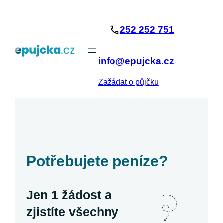
Přeskočit
na
252 252 751
obsah
info@epujcka.cz
Zažádat o půjčku
Potřebujete peníze?
Jen 1 žádost a
zjistíte všechny