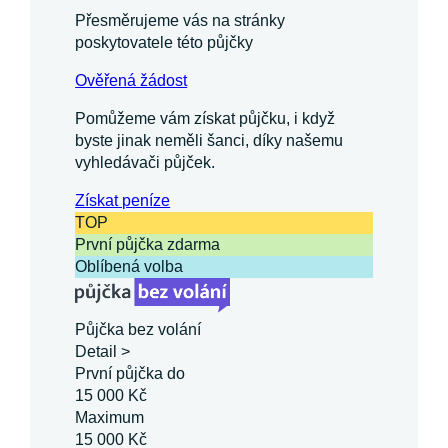
Přesměrujeme vás na stránky
poskytovatele této půjčky
Ověřená žádost
Pomůžeme vám získat půjčku, i když
byste jinak neměli šanci, díky našemu
vyhledávači půjček.
Získat
peníze
TOP
První půjčka zdarma
Oblíbená volba
Půjčka bez volání
Detail >
První půjčka do
15 000 Kč
Maximum
15 000 Kč