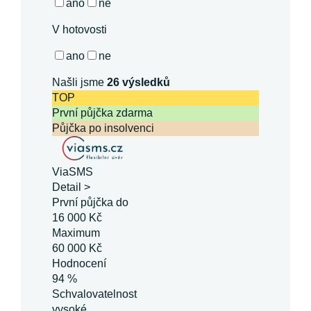
ano
ne
V hotovosti
ano
ne
Našli jsme
26
výsledků
TOP
První půjčka zdarma
Půjčka po insolvenci
ViaSMS
Detail >
První půjčka do
16 000 Kč
Maximum
60 000 Kč
Hodnocení
94 %
Schvalovatelnost
vysoké