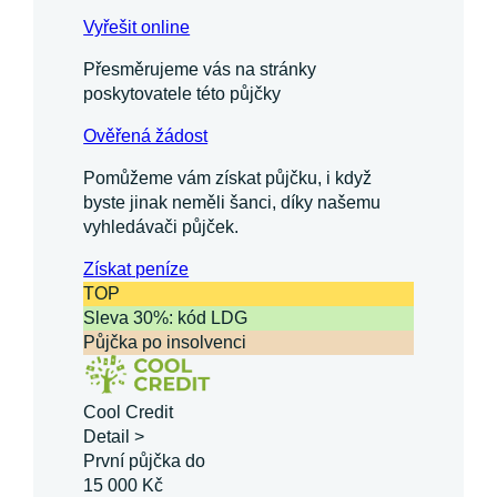
Vyřešit online
Přesměrujeme vás na stránky
poskytovatele této půjčky
Ověřená žádost
Pomůžeme vám získat půjčku, i když
byste jinak neměli šanci, díky našemu
vyhledávači půjček.
Získat
peníze
TOP
Sleva 30%: kód LDG
Půjčka po insolvenci
Cool Credit
Detail >
První půjčka do
15 000 Kč