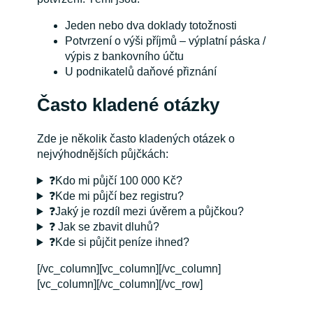
Jeden nebo dva doklady totožnosti
Potvrzení o výši příjmů – výplatní páska /
výpis z bankovního účtu
U podnikatelů daňové přiznání
Často kladené otázky
Zde je několik často kladených otázek o
nejvýhodnějších půjčkách:
❓Kdo mi půjčí 100 000 Kč?
❓Kde mi půjčí bez registru?
❓Jaký je rozdíl mezi úvěrem a půjčkou?
❓ Jak se zbavit dluhů?
❓Kde si půjčit peníze ihned?
[/vc_column][vc_column][/vc_column]
[vc_column][/vc_column][/vc_row]