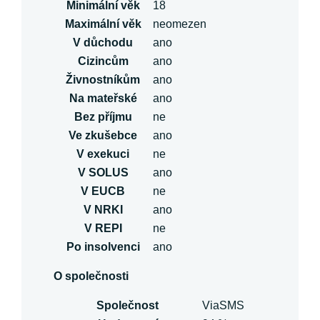
Minimální věk
18
Maximální věk
neomezen
V důchodu
ano
Cizincům
ano
Živnostníkům
ano
Na mateřské
ano
Bez příjmu
ne
Ve zkušebce
ano
V exekuci
ne
V SOLUS
ano
V EUCB
ne
V NRKI
ano
V REPI
ne
Po insolvenci
ano
O společnosti
Společnost
ViaSMS