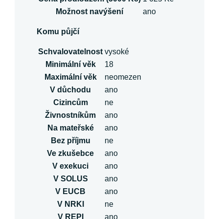
Možnost navýšení
ano
Komu půjčí
Schvalovatelnost
vysoké
Minimální věk
18
Maximální věk
neomezen
V důchodu
ano
Cizincům
ne
Živnostníkům
ano
Na mateřské
ano
Bez příjmu
ne
Ve zkušebce
ano
V exekuci
ano
V SOLUS
ano
V EUCB
ano
V NRKI
ne
V REPI
ano