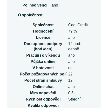
Po insolvenci
ano
O společnosti
Společnost
Cool Credit
Hodnocení
79 %
Licence
ano
Dostupnost podpory
12 hod.
(hod./den)
denně
Pracují i o víkendu
ano
Půjčka online
ano
V hotovosti
ne
Počet požadovaných polí
22
Počet stran smlouvy
12
Online chat
ano
Míra odpovědi
0.3
Rychlost odpovědi
Střední
Kvalita odpovědi