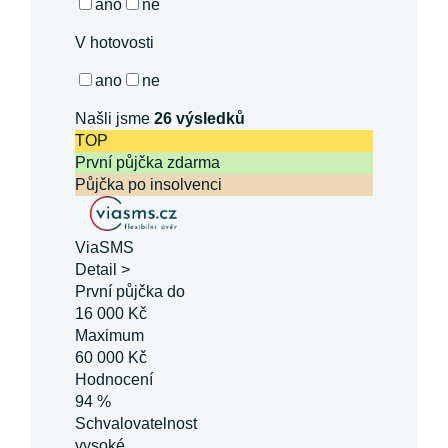
ano
ne
V hotovosti
ano
ne
Našli jsme
26
výsledků
TOP
První půjčka zdarma
Půjčka po insolvenci
ViaSMS
Detail >
První půjčka do
16 000 Kč
Maximum
60 000 Kč
Hodnocení
94 %
Schvalovatelnost
vysoké