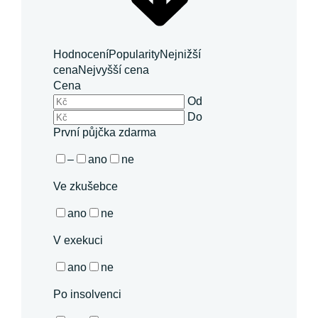
Hodnocení
Popularity
Nejnižší
cena
Nejvyšší cena
Cena
Od
Do
První půjčka zdarma
–
ano
ne
Ve zkušebce
ano
ne
V exekuci
ano
ne
Po insolvenci