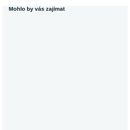
Mohlo by vás zajímat
Michaela Svobodová
Půjčka bez výpisu z účtu
V dnešní době, kdy většina poskytovatelů úvěrů vyžaduje výpis z ú
Pokračovat ve čtení
Půjčky