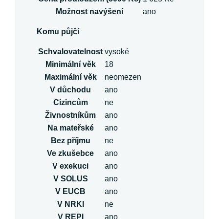
Možnost navýšení
ano
Komu půjčí
Schvalovatelnost
vysoké
Minimální věk
18
Maximální věk
neomezen
V důchodu
ano
Cizincům
ne
Živnostníkům
ano
Na mateřské
ano
Bez příjmu
ne
Ve zkušebce
ano
V exekuci
ano
V SOLUS
ano
V EUCB
ano
V NRKI
ne
V REPI
ano