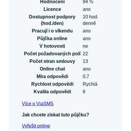
Hodnocení
94 %
Licence
ano
Dostupnost podpory
10 hod.
(hod./den)
denně
Pracují i o víkendu
ano
Půjčka online
ano
V hotovosti
ne
Počet požadovaných polí
22
Počet stran smlouvy
13
Online chat
ano
Míra odpovědi
0.7
Rychlost odpovědi
Rychlá
Kvalita odpovědi
6
Více o ViaSMS
Jak chcete získat tuto půjčku?
Vyřešit online