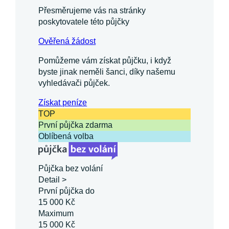
Přesměrujeme vás na stránky
poskytovatele této půjčky
Ověřená žádost
Pomůžeme vám získat půjčku, i když
byste jinak neměli šanci, díky našemu
vyhledávači půjček.
Získat
peníze
TOP
První půjčka zdarma
Oblíbená volba
Půjčka bez volání
Detail >
První půjčka do
15 000 Kč
Maximum
15 000 Kč