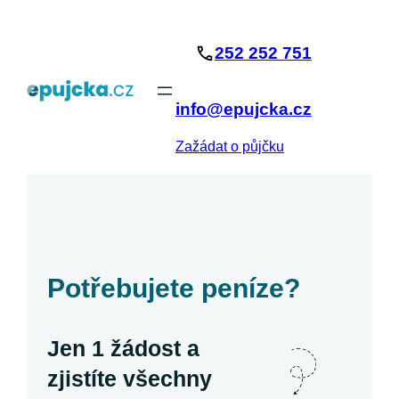
Přeskočit
na
252 252 751
obsah
info@epujcka.cz
Zažádat o půjčku
Potřebujete peníze?
Jen 1 žádost a
zjistíte všechny