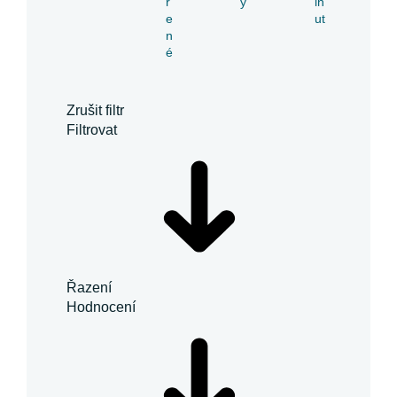
ř
y
in
e
ut
n
é
Zrušit filtr
Filtrovat
Řazení
Hodnocení