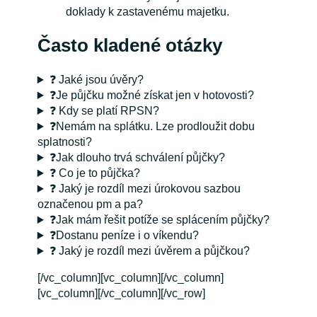
doklady k zastavenému majetku.
Často kladené otázky
❓ Jaké jsou úvěry?
❓Je půjčku možné získat jen v hotovosti?
❓ Kdy se platí RPSN?
❓Nemám na splátku. Lze prodloužit dobu
splatnosti?
❓Jak dlouho trvá schválení půjčky?
❓ Co je to půjčka?
❓ Jaký je rozdíl mezi úrokovou sazbou
označenou pm a pa?
❓Jak mám řešit potíže se splácením půjčky?
❓Dostanu peníze i o víkendu?
❓ Jaký je rozdíl mezi úvěrem a půjčkou?
[/vc_column][vc_column][/vc_column]
[vc_column][/vc_column][/vc_row]