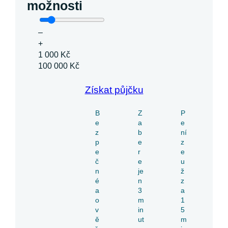
možnosti
–
+
1 000 Kč
100 000 Kč
Získat půjčku
B
Z
P
e
a
e
z
b
ní
p
e
z
e
r
e
č
e
u
n
je
ž
é
n
z
a
3
a
o
m
1
v
in
5
ě
ut
m