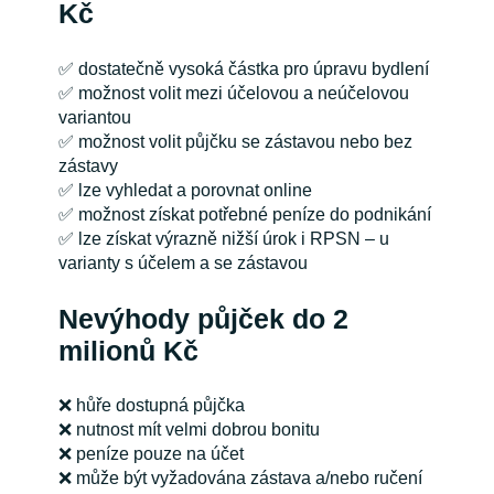
Kč
✅
dostatečně vysoká částka pro úpravu bydlení
✅
možnost volit mezi účelovou a neúčelovou
variantou
✅
možnost volit půjčku se zástavou nebo bez
zástavy
✅
lze vyhledat a porovnat online
✅
možnost získat potřebné peníze do podnikání
✅
lze získat výrazně nižší úrok i RPSN – u
varianty s účelem a se zástavou
Nevýhody půjček do 2
milionů Kč
❌
hůře dostupná půjčka
❌
nutnost mít velmi dobrou bonitu
❌
peníze pouze na účet
❌
může být vyžadována zástava a/nebo ručení