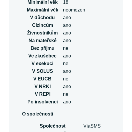
Minimální věk
18
Maximální věk
neomezen
V důchodu
ano
Cizincům
ano
Živnostníkům
ano
Na mateřské
ano
Bez příjmu
ne
Ve zkušebce
ano
V exekuci
ne
V SOLUS
ano
V EUCB
ne
V NRKI
ano
V REPI
ne
Po insolvenci
ano
O společnosti
Společnost
ViaSMS