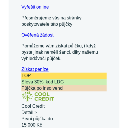
Vyřešit online
Přesměrujeme vás na stránky
poskytovatele této půjčky
Ověřená žádost
Pomůžeme vám získat půjčku, i když
byste jinak neměli šanci, díky našemu
vyhledávači půjček.
Získat
peníze
TOP
Sleva 30%: kód LDG
Půjčka po insolvenci
Cool Credit
Detail >
První půjčka do
15 000 Kč