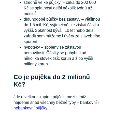
středně velké půjčky – cirka do 200 000
Kč se splatností delší několik týdnů až
měsíců
dlouhodobé půjčky bez zástavy – většinou
do 1,5 mil. Kč, výjimečně lze získat částku
vyšší. Splatnost bývá i 10 let nebo delší,
zařadit sem můžeme i úvěry ze stavebního
spoření
hypotéky – spojeny se zástavou
nemovitosti. Částky se pohybují od
několika stovek tisíc korun a ž po vyšší
miliony korun.
Co je půjčka do 2 milionů
Kč?
Jde o velkou skupinu půjček, mezi nimiž
najdeme snad všechny běžné typy – bankovní i
nebankovní půjčky
.