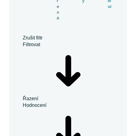
ř
y
in
e
ut
n
é
Zrušit filtr
Filtrovat
Řazení
Hodnocení