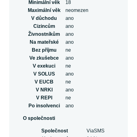
Minimální věk
18
Maximální věk
neomezen
V důchodu
ano
Cizincům
ano
Živnostníkům
ano
Na mateřské
ano
Bez příjmu
ne
Ve zkušebce
ano
V exekuci
ne
V SOLUS
ano
V EUCB
ne
V NRKI
ano
V REPI
ne
Po insolvenci
ano
O společnosti
Společnost
ViaSMS