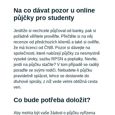
Na co dávat pozor u online
půjčky pro studenty
Jestliže si nechcete půjčovat od banky, pak si
pořádně věřitele prověřte. Přečtěte si na něj
recenze od předchozích klientů a také si ověřte,
že má licenci od ČNB. Pozor si dávejte na
společnosti, které nabízejí půjčky za nesmyslně
vysoké úroky, sazbu RPSN a poplatky. Nevíte,
jestli na půjčku stačíte? V tom případě se raději
poraďte se svými rodiči. Nebudete-li půjčku
pravidelně splácet, lehce se dostanete do
dluhové spirály, z níž vede velmi obtížná cesta
ven.
Co bude potřeba doložit?
Aby mohla být vaše žádost o půjčku vyřízena