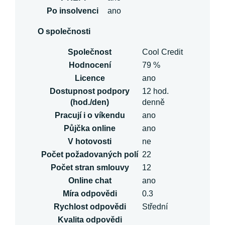
Po insolvenci
ano
O společnosti
Společnost
Cool Credit
Hodnocení
79 %
Licence
ano
Dostupnost podpory
12 hod.
(hod./den)
denně
Pracují i o víkendu
ano
Půjčka online
ano
V hotovosti
ne
Počet požadovaných polí
22
Počet stran smlouvy
12
Online chat
ano
Míra odpovědi
0.3
Rychlost odpovědi
Střední
Kvalita odpovědi