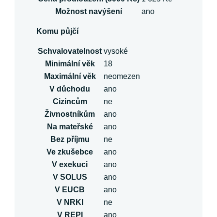
Možnost navýšení
ano
Komu půjčí
Schvalovatelnost
vysoké
Minimální věk
18
Maximální věk
neomezen
V důchodu
ano
Cizincům
ne
Živnostníkům
ano
Na mateřské
ano
Bez příjmu
ne
Ve zkušebce
ano
V exekuci
ano
V SOLUS
ano
V EUCB
ano
V NRKI
ne
V REPI
ano