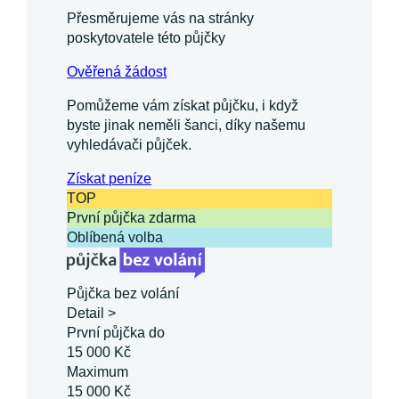
Přesměrujeme vás na stránky
poskytovatele této půjčky
Ověřená žádost
Pomůžeme vám získat půjčku, i když
byste jinak neměli šanci, díky našemu
vyhledávači půjček.
Získat
peníze
TOP
První půjčka zdarma
Oblíbená volba
Půjčka bez volání
Detail >
První půjčka do
15 000 Kč
Maximum
15 000 Kč