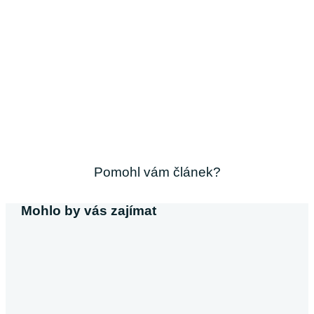
Pomohl vám článek?
Mohlo by vás zajímat
Michaela Svobodová
Půjčka bez výpisu z účtu