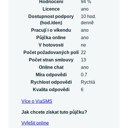
Hodnocení
94 %
Licence
ano
Dostupnost podpory
10 hod.
(hod./den)
denně
Pracují i o víkendu
ano
Půjčka online
ano
V hotovosti
ne
Počet požadovaných polí
22
Počet stran smlouvy
13
Online chat
ano
Míra odpovědi
0.7
Rychlost odpovědi
Rychlá
Kvalita odpovědi
6
Více o ViaSMS
Jak chcete získat tuto půjčku?
Vyřešit online