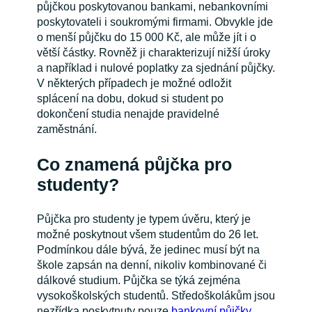
půjčkou poskytovanou bankami, nebankovními
poskytovateli i soukromými firmami. Obvykle jde
o menší půjčku do 15 000 Kč, ale může jít i o
větší částky. Rovněž ji charakterizují nižší úroky
a například i nulové poplatky za sjednání půjčky.
V některých případech je možné odložit
splácení na dobu, dokud si student po
dokončení studia nenajde pravidelné
zaměstnání.
Co znamená půjčka pro
studenty?
Půjčka pro studenty je typem úvěru, který je
možné poskytnout všem studentům do 26 let.
Podmínkou dále bývá, že jedinec musí být na
škole zapsán na denní, nikoliv kombinované či
dálkové studium. Půjčka se týká zejména
vysokoškolských studentů. Středoškolákům jsou
nezřídka poskytnuty pouze
bankovní půjčky