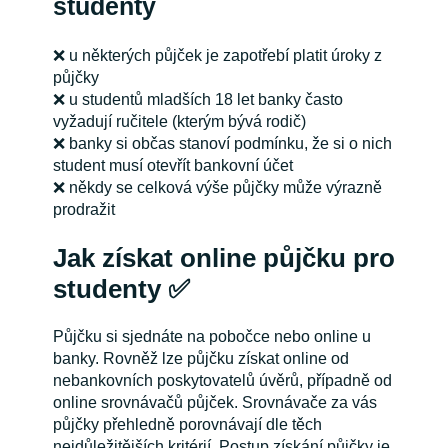
studenty
❌
u některých půjček je zapotřebí platit úroky z
půjčky
❌
u studentů mladších 18 let banky často
vyžadují ručitele (kterým bývá rodič)
❌
banky si občas stanoví podmínku, že si o nich
student musí otevřít bankovní účet
❌
někdy se celková výše půjčky může výrazně
prodražit
Jak získat online půjčku pro
studenty
✅
Půjčku si sjednáte na pobočce nebo online u
banky. Rovněž lze půjčku získat online od
nebankovních poskytovatelů úvěrů, případně od
online srovnávačů půjček. Srovnávače za vás
půjčky přehledně porovnávají dle těch
nejdůležitějších kritérií. Postup získání půjčky je