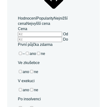
Hodnocení
Popularity
Nejnižší
cena
Nejvyšší cena
Cena
Od
Do
První půjčka zdarma
–
ano
ne
Ve zkušebce
ano
ne
V exekuci
ano
ne
Po insolvenci