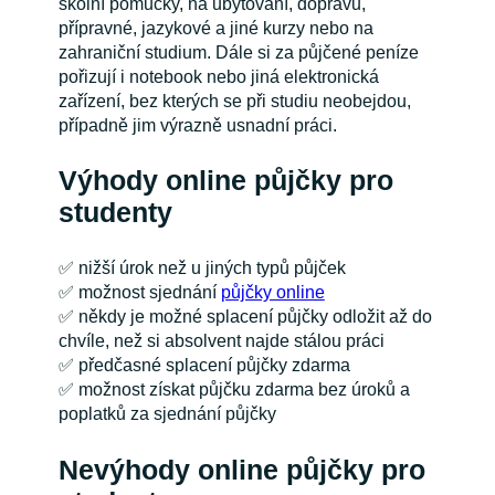
školní pomůcky, na ubytování, dopravu,
přípravné, jazykové a jiné kurzy nebo na
zahraniční studium. Dále si za půjčené peníze
pořizují i notebook nebo jiná elektronická
zařízení, bez kterých se při studiu neobejdou,
případně jim výrazně usnadní práci.
Výhody online půjčky pro
studenty
✅
nižší úrok než u jiných typů půjček
✅
možnost sjednání
půjčky online
✅
někdy je možné splacení půjčky odložit až do
chvíle, než si absolvent najde stálou práci
✅
předčasné splacení půjčky zdarma
✅
možnost získat půjčku zdarma bez úroků a
poplatků za sjednání půjčky
Nevýhody online půjčky pro