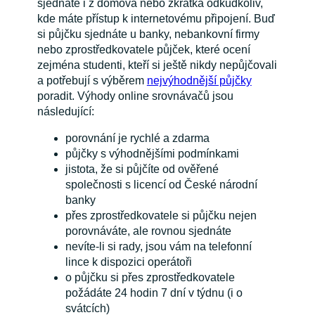
sjednáte i z domova nebo zkrátka odkudkoliv,
kde máte přístup k internetovému připojení. Buď
si půjčku sjednáte u banky, nebankovní firmy
nebo zprostředkovatele půjček, které ocení
zejména studenti, kteří si ještě nikdy nepůjčovali
a potřebují s výběrem
nejvýhodnější půjčky
poradit. Výhody online srovnávačů jsou
následující:
porovnání je rychlé a zdarma
půjčky s výhodnějšími podmínkami
jistota, že si půjčíte od ověřené
společnosti s licencí od České národní
banky
přes zprostředkovatele si půjčku nejen
porovnáváte, ale rovnou sjednáte
nevíte-li si rady, jsou vám na telefonní
lince k dispozici operátoři
o půjčku si přes zprostředkovatele
požádáte 24 hodin 7 dní v týdnu (i o
svátcích)