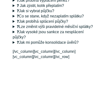
❓Jak probíhá vyplacení peněz?
❓ Jak zjistit, kolik přeplatím?
❓Jak si vybrat půjčku?
❓Co se stane, když nezaplatím splátku?
❓Jak probíhá splácení půjčky?
❓Lze změnit výši pravidelné měsíční splátky?
❓Jak vysoké jsou sankce za nesplácení
půjčky?
❓Jak mi pomůže konsolidace úvěrů?
[/vc_column][vc_column][/vc_column]
[vc_column][/vc_column][/vc_row]