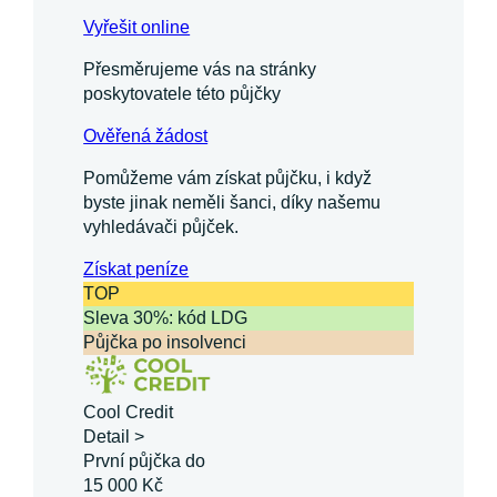
Vyřešit online
Přesměrujeme vás na stránky
poskytovatele této půjčky
Ověřená žádost
Pomůžeme vám získat půjčku, i když
byste jinak neměli šanci, díky našemu
vyhledávači půjček.
Získat
peníze
TOP
Sleva 30%: kód LDG
Půjčka po insolvenci
Cool Credit
Detail >
První půjčka do
15 000 Kč