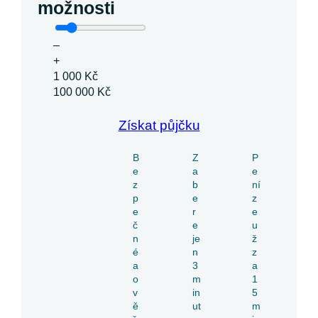
možnosti
–
+
1 000 Kč
100 000 Kč
Získat půjčku
B
Z
P
e
a
e
z
b
ní
p
e
z
e
r
e
č
e
u
n
je
ž
é
n
z
a
3
a
o
m
1
v
in
5
ě
ut
m