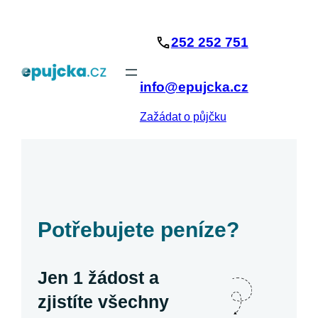
Přeskočit
na
252 252 751
obsah
info@epujcka.cz
Zažádat o půjčku
Potřebujete peníze?
Jen 1 žádost a
zjistíte všechny