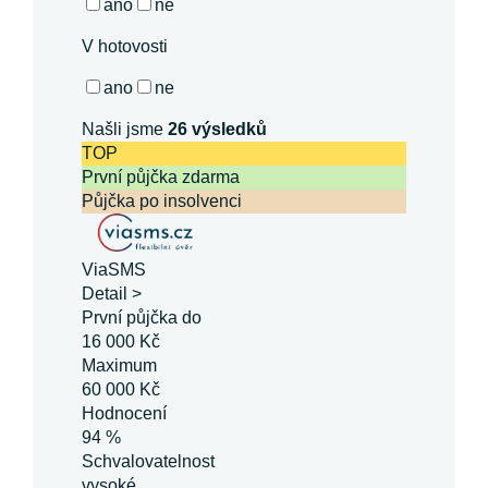
ano
ne
V hotovosti
ano
ne
Našli jsme
26
výsledků
TOP
První půjčka zdarma
Půjčka po insolvenci
ViaSMS
Detail >
První půjčka do
16 000 Kč
Maximum
60 000 Kč
Hodnocení
94 %
Schvalovatelnost
vysoké